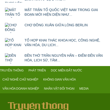
MẶT TRẬN TỔ QUỐC VIỆT NAM TRONG GIAI
ĐOẠN MỚI HIỆN DIỆN NHƯ...
CHỢ ĐỒNG XUÂN GIỮA LÒNG BERLIN
TỔ HỢP KHAI THÁC KHOA HỌC, CÔNG NGHỆ,
VĂN HÓA, DU LỊCH...
ĐỀN THỜ TRẦN NGUYÊN HÃN – ĐIỂM ĐẾN VĂN
HÓA, LỊCH SỬ, TÂM...
TRUYỀN THỐNG
PHÁT TRIỂN
DỌC MIỀN ĐẤT NƯỚC
CHỮ NGHỀ CHỮ NGHIỆP
KHÔNG GIAN VĂN HÓA
VĂN HÓA DOANH NGHIỆP
NHÂN VẬT ĐỐI THOẠI
MEDIA