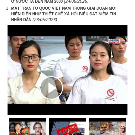
(24/05/2026)
Ở NƯỚC TA ĐẾN NĂM 2030
MẶT TRẬN TỔ QUỐC VIỆT NAM TRONG GIAI ĐOẠN MỚI
HIỆN DIỆN NHƯ THIẾT CHẾ XÃ HỘI BIỂU ĐẠT NIỀM TIN
(23/05/2026)
NHÂN DÂN