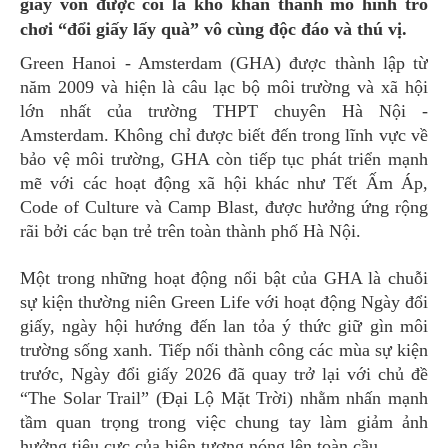
giấy vốn được coi là khô khan thành mô hình trò
chơi “đổi giấy lấy quà” vô cùng độc đáo và thú vị.
Green Hanoi - Amsterdam (GHA) được thành lập từ
năm 2009 và hiện là câu lạc bộ môi trường và xã hội
lớn nhất của trường THPT chuyên Hà Nội -
Amsterdam. Không chỉ được biết đến trong lĩnh vực về
bảo vệ môi trường, GHA còn tiếp tục phát triển mạnh
mẽ với các hoạt động xã hội khác như Tết Ấm Áp,
Code of Culture và Camp Blast, được hưởng ứng rộng
rãi bởi các bạn trẻ trên toàn thành phố Hà Nội.
Một trong những hoạt động nổi bật của GHA là chuỗi
sự kiện thường niên Green Life với hoạt động Ngày đổi
giấy, ngày hội hướng đến lan tỏa ý thức giữ gìn môi
trường sống xanh. Tiếp nối thành công các mùa sự kiện
trước, Ngày đổi giấy 2026 đã quay trở lại với chủ đề
“The Solar Trail” (Đại Lộ Mặt Trời) nhằm nhấn mạnh
tầm quan trọng trong việc chung tay làm giảm ảnh
hưởng tiêu cực của hiện tượng nóng lên toàn cầu.