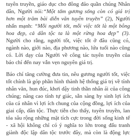
tuyên truyền, giáo dục cho đông đảo quần chúng Nhân
dân, Người nói
:“Một tấm gương sống còn có giá trị
hơn một trăm bài diễn văn tuyên truyền”
(2), Người
nhấn mạnh:
“Mỗi người tốt, mỗi việc tốt là một bông
hoa đẹp, cả dân tộc ta là một rừng hoa đẹp” (3)
.
Người cho rằng, người tốt, việc tốt ở đâu cũng có,
ngành nào, giới nào, địa phương nào, lứa tuổi nào cũng
có. Lời dạy của Người về công tác tuyên truyền của
báo chí đến nay vẫn vẹn nguyên giá trị.
Báo chí tăng cường đưa tin, nêu gương người tốt, việc
tốt chính là góp phần hình thành hệ thống giá trị về tính
nhân văn, hun đúc, khơi dậy tinh thần nhân ái của công
chúng; nâng cao tính tự giác, sẵn sàng hy sinh lợi ích
của cá nhân vì lợi ích chung của cộng đồng, lợi ích của
giai cấp, dân tộc. Thực tiễn cho thấy, tuyên truyền, lan
tỏa sâu rộng những mặt tích cực trong đời sống kinh tế
- xã hội không chỉ có ý nghĩa to lớn trong đấu tranh
giành độc lập dân tộc trước đây, mà còn là động lực