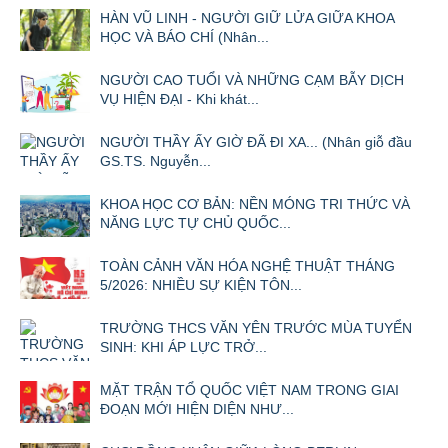
HÀN VŨ LINH - NGƯỜI GIỮ LỬA GIỮA KHOA
HỌC VÀ BÁO CHÍ (Nhân...
NGƯỜI CAO TUỔI VÀ NHỮNG CẠM BẪY DỊCH
VỤ HIỆN ĐẠI - Khi khát...
NGƯỜI THẦY ẤY GIỜ ĐÃ ĐI XA... (Nhân giỗ đầu
GS.TS. Nguyễn...
KHOA HỌC CƠ BẢN: NỀN MÓNG TRI THỨC VÀ
NĂNG LỰC TỰ CHỦ QUỐC...
TOÀN CẢNH VĂN HÓA NGHỆ THUẬT THÁNG
5/2026: NHIỀU SỰ KIỆN TÔN...
TRƯỜNG THCS VĂN YÊN TRƯỚC MÙA TUYỂN
SINH: KHI ÁP LỰC TRỞ...
MẶT TRẬN TỔ QUỐC VIỆT NAM TRONG GIAI
ĐOẠN MỚI HIỆN DIỆN NHƯ...