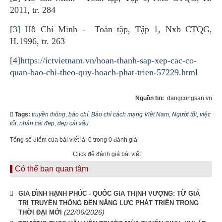
2011, tr. 284
[3]
Hồ Chí Minh - Toàn tập, Tập 1, Nxb CTQG,
H.1996, tr. 263
[4]
https://ictvietnam.vn/hoan-thanh-sap-xep-cac-co-
quan-bao-chi-theo-quy-hoach-phat-trien-57229.html
Nguồn tin:
dangcongsan.vn
Tags:
truyền thông
,
báo chí
,
Báo chí cách mạng Việt Nam
,
Người tốt
,
việc
tốt
,
nhân cái đẹp
,
dẹp cái xấu
Tổng số điểm của bài viết là: 0 trong 0 đánh giá
Click để đánh giá bài viết
Có thể bạn quan tâm
GIA ĐÌNH HẠNH PHÚC - QUỐC GIA THỊNH VƯỢNG: TỪ GIÁ
TRỊ TRUYỀN THỐNG ĐẾN NĂNG LỰC PHÁT TRIỂN TRONG
(22/06/2026)
THỜI ĐẠI MỚI