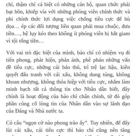
chí, thậm chí cá biệt có những cán bộ, quan chức phải
bạt hồn, khiếp vía với những phóng viên chính thức và
phi chính thức lợi dụng việc chống tiêu cực để hù
dọa… ép các đối tượng liên quan phải mua chuộc, đưa
tiền…, hệ lụy kéo theo không ít phóng viên bị bắt giam
vì tội tống tiền…
Với vai trò đặc biệt của mình, báo chí có nhiệm vụ đi
tiên phong, phát hiện, phản ánh, phê phán những vấn
đề tiêu cực, những cái bảo thủ, trì trệ lạc hậu, kiên
quyết đấu tranh với cái xấu, không dung túng, không
khoan nhượng, không thỏa hiệp với tiêu cực, nhằm làm
minh bạch tất cả thông tin cho Nhân dân biết, đây
chính là hoạt động của báo chí chân chính, từ đó góp
phần củng cố lòng tin của Nhân dân vào sự lãnh đạo
của Đảng và Nhà nước ta.
Có câu “ngọn cờ nào phong trào ấy”. Tuy nhiên, để đẩy
lùi cái xấu, cái tiêu cực thì báo chí cũng nên tăng