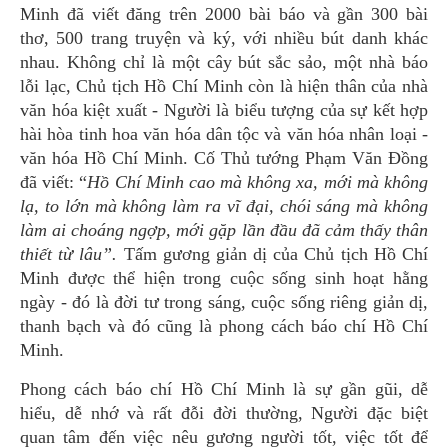
Minh đã viết đăng trên 2000 bài báo và gần 300 bài
thơ, 500 trang truyện và ký, với nhiều bút danh khác
nhau. Không chỉ là một cây bút sắc sảo, một nhà báo
lỗi lạc, Chủ tịch Hồ Chí Minh còn là hiện thân của nhà
văn hóa kiệt xuất - Người là biểu tượng của sự kết hợp
hài hòa tinh hoa văn hóa dân tộc và văn hóa nhân loại -
văn hóa Hồ Chí Minh. Cố Thủ tướng Phạm Văn Đồng
đã viết: “
Hồ Chí Minh cao mà không xa, mới mà không
lạ, to lớn mà không làm ra vĩ đại, chói sáng mà không
làm ai choáng ngợp, mới gặp lần đầu đã cảm thấy thân
thiết từ lâu”.
Tấm gương giản dị của Chủ tịch Hồ Chí
Minh được thể hiện trong cuộc sống sinh hoạt hằng
ngày - đó là đời tư trong sáng, cuộc sống riêng giản dị,
thanh bạch và đó cũng là phong cách báo chí Hồ Chí
Minh.
Phong cách báo chí Hồ Chí Minh là sự gần gũi, dễ
hiểu, dễ nhớ và rất đỗi đời thường, Người đặc biệt
quan tâm đến việc nêu gương người tốt, việc tốt để