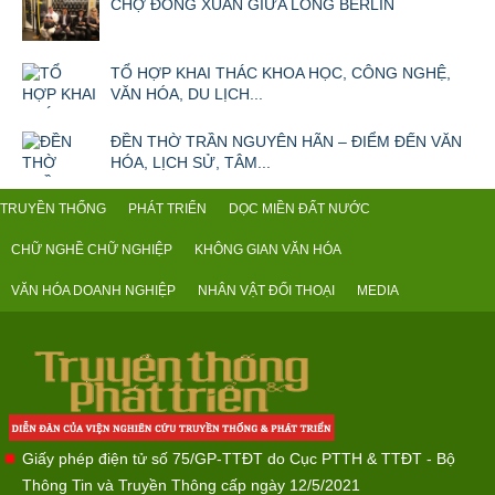
CHỢ ĐỒNG XUÂN GIỮA LÒNG BERLIN
TỔ HỢP KHAI THÁC KHOA HỌC, CÔNG NGHỆ,
VĂN HÓA, DU LỊCH...
ĐỀN THỜ TRẦN NGUYÊN HÃN – ĐIỂM ĐẾN VĂN
HÓA, LỊCH SỬ, TÂM...
TRUYỀN THỐNG
PHÁT TRIỂN
DỌC MIỀN ĐẤT NƯỚC
CHỮ NGHỀ CHỮ NGHIỆP
KHÔNG GIAN VĂN HÓA
VĂN HÓA DOANH NGHIỆP
NHÂN VẬT ĐỐI THOẠI
MEDIA
Giấy phép điện tử số 75/GP-TTĐT do Cục PTTH & TTĐT - Bộ
Thông Tin và Truyền Thông cấp ngày 12/5/2021