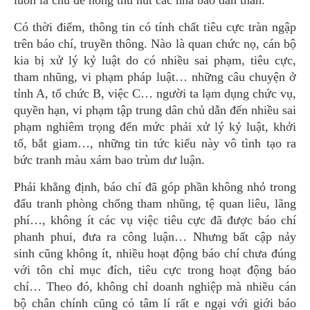
luôn là chủ đề nóng thu hút các nhà báo dấn thân.
Có thời điểm, thông tin có tính chất tiêu cực tràn ngập
trên báo chí, truyền thông. Nào là quan chức nọ, cán bộ
kia bị xử lý kỷ luật do có nhiều sai phạm, tiêu cực,
tham nhũng, vi phạm pháp luật… những câu chuyện ở
tỉnh A, tổ chức B, việc C… người ta lạm dụng chức vụ,
quyền hạn, vi phạm tập trung dân chủ dẫn đến nhiều sai
phạm nghiêm trọng đến mức phải xử lý kỷ luật, khởi
tố, bắt giam…, những tin tức kiểu này vô tình tạo ra
bức tranh màu xám bao trùm dư luận.
Phải khẳng định, báo chí đã góp phần không nhỏ trong
đấu tranh phòng chống tham nhũng, tệ quan liêu, lãng
phí…, không ít các vụ việc tiêu cực đã được báo chí
phanh phui, đưa ra công luận… Nhưng bất cập nảy
sinh cũng không ít, nhiều hoạt động báo chí chưa đúng
với tôn chỉ mục đích, tiêu cực trong hoạt động báo
chí… Theo đó, không chỉ doanh nghiệp mà nhiều cán
bộ chân chính cũng có tâm lí rất e ngại với giới báo