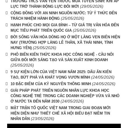
TRƯỜNG THCS VĂN YÊN TRƯỚC MÙA TUYỂN SINH: KHI ÁP
(29/05/2026)
LỰC TRỞ THÀNH ĐỘNG LỰC ĐỔI MỚI
CỘNG ĐỒNG VỚI AN NINH NGUỒN NƯỚC: TỪ Ý THỨC ĐẾN
(25/05/2026)
TRÁCH NHIỆM HÀNH ĐỘNG
HẠNH PHÚC CHO MỌI GIA ĐÌNH – TỪ GIÁ TRỊ VĂN HÓA ĐẾN
(25/05/2026)
MỤC TIÊU PHÁT TRIỂN QUỐC GIA
ĐỜI SỐNG VĂN HÓA DÒNG HỌ Ở MỘT LÀNG VEN BIỂN HIỆN
NAY (TRƯỜNG HỢP LÀNG LỄ THẦN, XÃ THÁI NINH, TỈNH
(25/05/2026)
HƯNG YÊN)
PHỔ BIẾN KIẾN THỨC KHOA HỌC CÔNG NGHỆ - CẦU NỐI
GIỮA ĐỔI MỚI SÁNG TẠO VÀ SẢN XUẤT KINH DOANH
(25/05/2026)
9 SỰ KIỆN LỚN CỦA VIỆT NAM NĂM 2025: DẤU ẤN KIẾN
(24/05/2026)
TẠO, BỨT PHÁ VÀ KHÁT VỌNG VƯƠN MÌNH
(24/05/2026)
10 ĐẶC ĐIỂM CỦA KỶ NGUYÊN THÔNG MINH
GIẢI PHÁP PHÁT TRIỂN NGUỒN NHÂN LỰC KHOA HỌC
CÔNG NGHỆ TRẺ TRONG CÁC DOANH NGHIỆP VỪA VÀ NHỎ
(24/05/2026)
Ở NƯỚC TA ĐẾN NĂM 2030
MẶT TRẬN TỔ QUỐC VIỆT NAM TRONG GIAI ĐOẠN MỚI
HIỆN DIỆN NHƯ THIẾT CHẾ XÃ HỘI BIỂU ĐẠT NIỀM TIN
(23/05/2026)
NHÂN DÂN