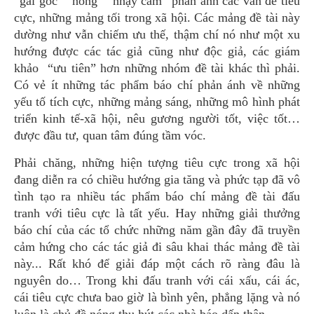
“gai góc” “nóng” “nhạy cảm” phản ánh các vấn đề tiêu
cực, những mảng tối trong xã hội. Các mảng đề tài này
dường như vẫn chiếm ưu thế, thậm chí nó như một xu
hướng được các tác giả cũng như độc giả, các giám
khảo “ưu tiên” hơn những nhóm đề tài khác thì phải.
Có vẻ ít những tác phẩm báo chí phản ánh về những
yếu tố tích cực, những mảng sáng, những mô hình phát
triển kinh tế-xã hội, nêu gương người tốt, việc tốt…
được đầu tư, quan tâm đúng tầm vóc.
Phải chăng, những hiện tượng tiêu cực trong xã hội
đang diễn ra có chiều hướng gia tăng và phức tạp đã vô
tình tạo ra nhiều tác phẩm báo chí mảng đề tài đấu
tranh với tiêu cực là tất yếu. Hay những giải thưởng
báo chí của các tổ chức những năm gần đây đã truyền
cảm hứng cho các tác giả đi sâu khai thác mảng đề tài
này... Rất khó để giải đáp một cách rõ ràng đâu là
nguyên do… Trong khi đấu tranh với cái xấu, cái ác,
cái tiêu cực chưa bao giờ là bình yên, phẳng lặng và nó