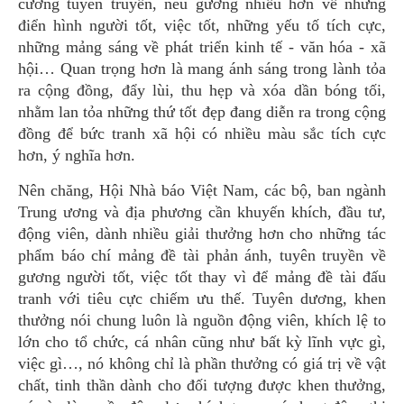
cường tuyên truyền, nêu gương nhiều hơn về những
điển hình người tốt, việc tốt, những yếu tố tích cực,
những mảng sáng về phát triển kinh tế - văn hóa - xã
hội… Quan trọng hơn là mang ánh sáng trong lành tỏa
ra cộng đồng, đẩy lùi, thu hẹp và xóa dần bóng tối,
nhằm lan tỏa những thứ tốt đẹp đang diễn ra trong cộng
đồng để bức tranh xã hội có nhiều màu sắc tích cực
hơn, ý nghĩa hơn.
Nên chăng, Hội Nhà báo Việt Nam, các bộ, ban ngành
Trung ương và địa phương cần khuyến khích, đầu tư,
động viên, dành nhiều giải thưởng hơn cho những tác
phẩm báo chí mảng đề tài phản ánh, tuyên truyền về
gương người tốt, việc tốt thay vì để mảng đề tài đấu
tranh với tiêu cực chiếm ưu thế. Tuyên dương, khen
thưởng nói chung luôn là nguồn động viên, khích lệ to
lớn cho tổ chức, cá nhân cũng như bất kỳ lĩnh vực gì,
việc gì…, nó không chỉ là phần thưởng có giá trị về vật
chất, tinh thần dành cho đối tượng được khen thưởng,