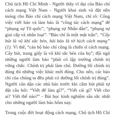
Chủ tịch Hồ Chí Minh - Người thầy vĩ đại của Báo chí
cách mạng Việt Nam - Người khai sinh và đặt nền
móng cho Báo chí cách mạng Việt Nam, chỉ rõ: Công
việc viết báo và làm báo là “công tác cách mạng” để
“phụng sự Tổ quốc”, “phụng sự Nhân dân”, “phụng sự
giai cấp và nhân loại”. “Báo chí là một mặt trận”,
“Cây
bút là vũ khí sắc bén, bài báo là tờ hịch cách mạng”
(1)
. Vì thế, “cán bộ báo chí cũng là chiến sĩ cách mạng.
Cây bút, trang giấy là vũ khí sắc bén của họ”; đội ngũ
những người làm báo “phải có lập trường chính trị
vững chắc. Chính trị phải làm chủ. Đường lối chính trị
đúng thì những việc khác mới đúng. Cho nên, các báo
chí của chúng ta đều phải có đường lối chính trị đúng”.
Người căn dặn các nhà báo trước khi cầm bút phải tự
đặt câu hỏi: “Viết để làm gì?”, “Viết cái gì? Viết cho
ai? Viết thế nào?” - Bài học kinh nghiệm sâu sắc nhất
cho những người làm báo hôm nay.
Trong cuộc đời hoạt động cách mạng, Chủ tịch Hồ Chí