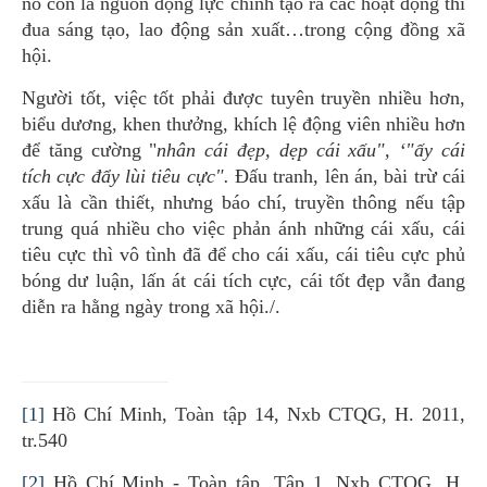
nó còn là nguồn động lực chính tạo ra các hoạt động thi
đua sáng tạo, lao động sản xuất…trong cộng đồng xã
hội.
Người tốt, việc tốt phải được tuyên truyền nhiều hơn,
biểu dương, khen thưởng, khích lệ động viên nhiều hơn
để tăng cường "
nhân cái đẹp, dẹp cái xấu", ‘"ấy cái
tích cực đẩy lùi tiêu cực".
Đấu tranh, lên án, bài trừ cái
xấu là cần thiết, nhưng báo chí, truyền thông nếu tập
trung quá nhiều cho việc phản ánh những cái xấu, cái
tiêu cực thì vô tình đã để cho cái xấu, cái tiêu cực phủ
bóng dư luận, lấn át cái tích cực, cái tốt đẹp vẫn đang
diễn ra hằng ngày trong xã hội./.
[1]
Hồ Chí Minh, Toàn tập 14, Nxb CTQG, H. 2011,
tr.540
[2]
Hồ Chí Minh - Toàn tập, Tập 1, Nxb CTQG, H.