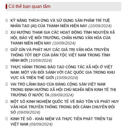
Có thể bạn quan tâm
KỸ NĂNG THÍCH ỨNG VÀ SỬ DỤNG SẢN PHẨM TRÍ TUỆ
(10/09/2024)
NHÂN TẠO (AI) CỦA THANH NIÊN HIỆN NAY
XU HƯỚNG THAM GIA CÁC HOẠT ĐỘNG TÌNH NGUYỆN XÃ
HỘI, BẢO VỆ MÔI TRƯỜNG, CHẤN HƯNG VĂN HÓA CỦA
(10/09/2024)
THANH NIÊN HIỆN NAY
GIỮ GÌN VÀ PHÁT HUY CÁC GIÁ TRỊ VĂN HÓA TRUYỀN
THỐNG TỐT ĐẸP CỦA DÂN TỘC VIỆT NAM TRONG TÌNH
(10/09/2024)
HÌNH MỚI
THỰC HÀNH TRONG ĐÀO TẠO CÔNG TÁC XÃ HỘI Ở VIỆT
NAM: MỘT VÀI ĐỐI SÁNH VỚI CÁC QUỐC GIA TRONG KHU
(10/09/2024)
VỰC VÀ TRÊN THẾ GIỚI
VAI TRÒ LÃNH ĐẠO CỦA ĐẢNG CỘNG SẢN VIỆT NAM
TRONG ĐỊNH HƯỚNG XÃ HỘI CHỦ NGHĨA NỀN KINH TẾ THỊ
(09/09/2024)
TRƯỜNG Ở NƯỚC TA
MỘT SỐ KINH NGHIỆM QUỐC TẾ VỀ BẢO TỒN VÀ PHÁT HUY
VĂN HOÁ TRUYỀN THỐNG TRONG BỐI CẢNH CHUYỂN ĐỔI
(09/09/2024)
SỐ
KINH TẾ SỐ - KHÁI NIỆM VÀ THỰC TIỄN PHÁT TRIỂN TẠI
(09/09/2024)
VIỆT NAM