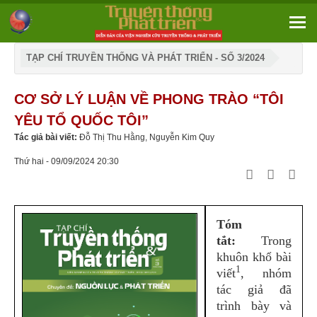
TẠP CHÍ TRUYỀN THỐNG VÀ PHÁT TRIỂN - SỐ 3/2024
CƠ SỞ LÝ LUẬN VỀ PHONG TRÀO “TÔI
YÊU TỔ QUỐC TÔI”
Tác giả bài viết:
Đỗ Thị Thu Hằng, Nguyễn Kim Quy
Thứ hai - 09/09/2024 20:30
Tóm
tắt:
Trong
khuôn khổ bài
1
viết
, nhóm
tác giả đã
trình bày và