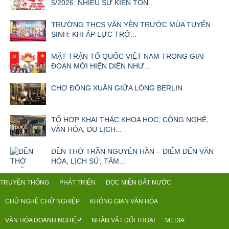
5/2026: NHIỀU SỰ KIỆN TÔN...
TRƯỜNG THCS VĂN YÊN TRƯỚC MÙA TUYỂN
SINH: KHI ÁP LỰC TRỞ...
MẶT TRẬN TỔ QUỐC VIỆT NAM TRONG GIAI
ĐOẠN MỚI HIỆN DIỆN NHƯ...
CHỢ ĐỒNG XUÂN GIỮA LÒNG BERLIN
TỔ HỢP KHAI THÁC KHOA HỌC, CÔNG NGHỆ,
VĂN HÓA, DU LỊCH...
ĐỀN THỜ TRẦN NGUYÊN HÃN – ĐIỂM ĐẾN VĂN
HÓA, LỊCH SỬ, TÂM...
TRUYỀN THỐNG
PHÁT TRIỂN
DỌC MIỀN ĐẤT NƯỚC
CHỮ NGHỀ CHỮ NGHIỆP
KHÔNG GIAN VĂN HÓA
VĂN HÓA DOANH NGHIỆP
NHÂN VẬT ĐỐI THOẠI
MEDIA