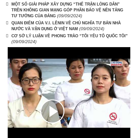
MỘT SỐ GIẢI PHÁP XÂY DỰNG “THẾ TRẬN LÒNG DÂN”
TRÊN KHÔNG GIAN MẠNG GÓP PHẦN BẢO VỆ NỀN TẢNG
(09/09/2024)
TƯ TƯỞNG CỦA ĐẢNG
QUAN ĐIỂM CỦA V.I. LÊNIN VỀ CHỦ NGHĨA TƯ BẢN NHÀ
(09/09/2024)
NƯỚC VÀ VẬN DỤNG Ở VIỆT NAM
CƠ SỞ LÝ LUẬN VỀ PHONG TRÀO “TÔI YÊU TỔ QUỐC TÔI”
(09/09/2024)