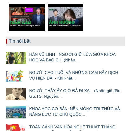
Tin nổi bật
HÀN VŨ LINH - NGƯỜI GIỮ LỬA GIỮA KHOA
HỌC VÀ BÁO CHÍ (Nhân...
NGƯỜI CAO TUỔI VÀ NHỮNG CẠM BẪY DỊCH
VỤ HIỆN ĐẠI - Khi khát...
NGƯỜI THẦY ẤY GIỜ ĐÃ ĐI XA... (Nhân giỗ đầu
GS.TS. Nguyễn...
KHOA HỌC CƠ BẢN: NỀN MÓNG TRI THỨC VÀ
NĂNG LỰC TỰ CHỦ QUỐC...
TOÀN CẢNH VĂN HÓA NGHỆ THUẬT THÁNG