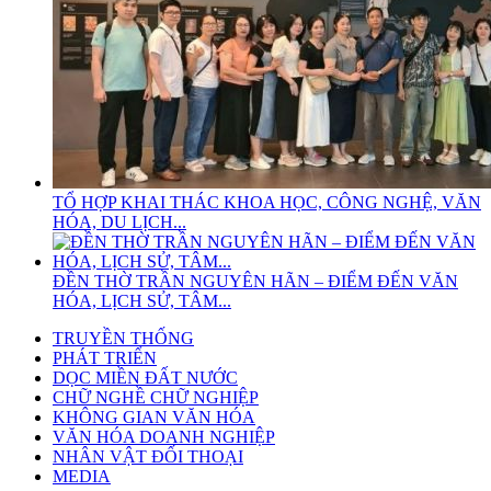
TỔ HỢP KHAI THÁC KHOA HỌC, CÔNG NGHỆ, VĂN
HÓA, DU LỊCH...
ĐỀN THỜ TRẦN NGUYÊN HÃN – ĐIỂM ĐẾN VĂN
HÓA, LỊCH SỬ, TÂM...
TRUYỀN THỐNG
PHÁT TRIỂN
DỌC MIỀN ĐẤT NƯỚC
CHỮ NGHỀ CHỮ NGHIỆP
KHÔNG GIAN VĂN HÓA
VĂN HÓA DOANH NGHIỆP
NHÂN VẬT ĐỐI THOẠI
MEDIA