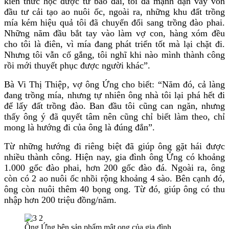
kiến thức học được từ báo đài, tôi đã mạnh dạn vay vốn
đầu tư cải tạo ao nuôi ốc, ngoài ra, những khu đất trồng
mía kém hiệu quả tôi đã chuyển đổi sang trồng đào phai.
Những năm đầu bắt tay vào làm vợ con, hàng xóm đều
cho tôi là điên, vì mía đang phát triển tốt mà lại chặt đi.
Nhưng tôi vẫn cố gắng, tôi nghĩ khi nào mình thành công
rồi mới thuyết phục được người khác”.
Bà Vi Thị Thiệp, vợ ông Ứng cho biết: “Năm đó, cả làng
đang trồng mía, nhưng tự nhiên ông nhà tôi lại phá hết đi
để lấy đất trồng đào. Ban đầu tôi cũng can ngăn, nhưng
thấy ông ý đã quyết tâm nên cũng chỉ biết làm theo, chỉ
mong là hướng đi của ông là đúng đắn”.
Từ những hướng đi riêng biệt đã giúp ông gặt hái được
nhiều thành công. Hiện nay, gia đình ông Ứng có khoảng
1.000 gốc đào phai, hơn 200 gốc đào đá. Ngoài ra, ông
còn có 2 ao nuôi ốc nhồi rộng khoảng 4 sào. Bên cạnh đó,
ông còn nuôi thêm 40 bọng ong. Từ đó, giúp ông có thu
nhập hơn 200 triệu đồng/năm.
Ông Ứng bên sản phẩm mật ong của gia đình