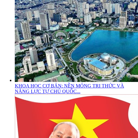
KHOA HỌC CƠ BẢN: NỀN MÓNG TRI THỨC VÀ
NĂNG LỰC TỰ CHỦ QUỐC...