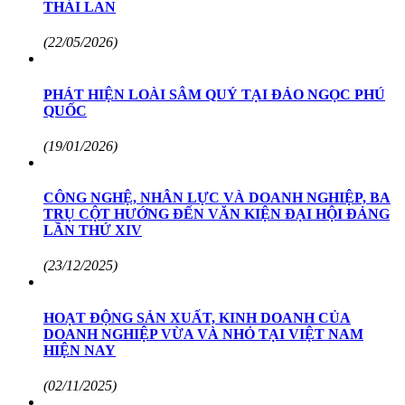
THÁI LAN
(22/05/2026)
PHÁT HIỆN LOÀI SÂM QUÝ TẠI ĐẢO NGỌC PHÚ
QUỐC
(19/01/2026)
CÔNG NGHỆ, NHÂN LỰC VÀ DOANH NGHIỆP, BA
TRỤ CỘT HƯỚNG ĐẾN VĂN KIỆN ĐẠI HỘI ĐẢNG
LẦN THỨ XIV
(23/12/2025)
HOẠT ĐỘNG SẢN XUẤT, KINH DOANH CỦA
DOANH NGHIỆP VỪA VÀ NHỎ TẠI VIỆT NAM
HIỆN NAY
(02/11/2025)