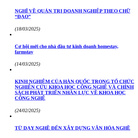
NGHĨ VỀ QUẢN TRỊ DOANH NGHIỆP THEO CHỮ
“ĐẠO”
(18/03/2025)
Cơ hội mới cho nhà đầu tư kinh doanh homestay,
farmstay
(14/03/2025)
KINH NGHIỆM CỦA HÀN QUỐC TRONG TỔ CHỨC
NGHIÊN CỨU KHOA HỌC CÔNG NGHỆ VÀ CHÍNH
SÁCH PHÁT TRIỂN NHÂN LỰC VỀ KHOA HỌC
CÔNG NGHỆ
(24/02/2025)
TỪ DẠY NGHỀ ĐẾN XÂY DỰNG VĂN HÓA NGHỀ