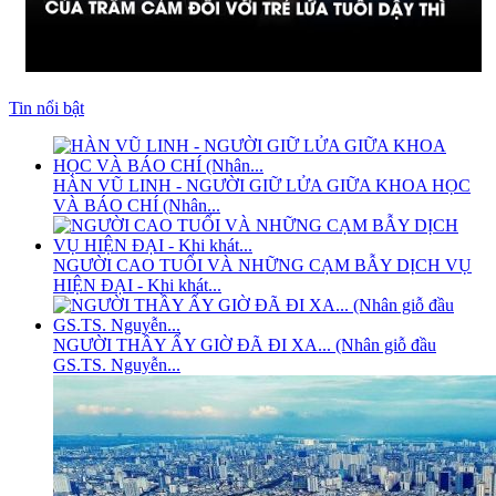
Tin nổi bật
HÀN VŨ LINH - NGƯỜI GIỮ LỬA GIỮA KHOA HỌC
VÀ BÁO CHÍ (Nhân...
NGƯỜI CAO TUỔI VÀ NHỮNG CẠM BẪY DỊCH VỤ
HIỆN ĐẠI - Khi khát...
NGƯỜI THẦY ẤY GIỜ ĐÃ ĐI XA... (Nhân giỗ đầu
GS.TS. Nguyễn...