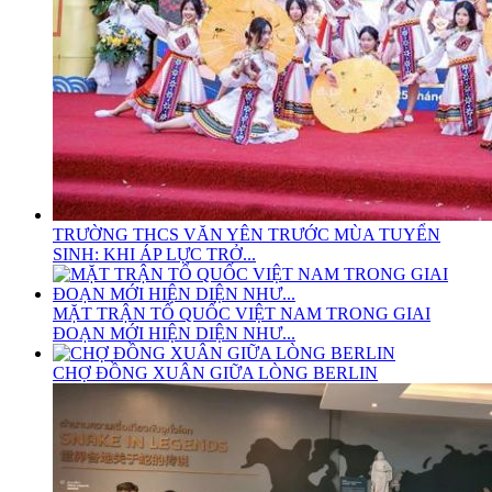
TRƯỜNG THCS VĂN YÊN TRƯỚC MÙA TUYỂN
SINH: KHI ÁP LỰC TRỞ...
MẶT TRẬN TỔ QUỐC VIỆT NAM TRONG GIAI
ĐOẠN MỚI HIỆN DIỆN NHƯ...
CHỢ ĐỒNG XUÂN GIỮA LÒNG BERLIN