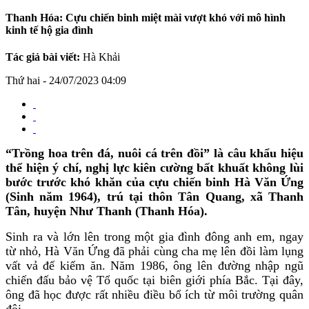
Thanh Hóa: Cựu chiến binh miệt mài vượt khó với mô hình
kinh tế hộ gia đình
Tác giả bài viết:
Hà Khải
Thứ hai - 24/07/2023 04:09
“Trồng hoa trên đá, nuôi cá trên đồi” là câu khẩu hiệu
thể hiện ý chí, nghị lực kiên cường bất khuất không lùi
bước trước khó khăn của cựu chiến binh Hà Văn Ứng
(Sinh năm 1964), trú tại thôn Tân Quang, xã Thanh
Tân, huyện Như Thanh (Thanh Hóa).
Sinh ra và lớn lên trong một gia đình đông anh em, ngay
từ nhỏ, Hà Văn Ứng đã phải cùng cha mẹ lên đồi làm lụng
vất vả để kiếm ăn. Năm 1986, ông lên đường nhập ngũ
chiến đấu bảo vệ Tổ quốc tại biên giới phía Bắc. Tại đây,
ông đã học được rất nhiều điều bổ ích từ môi trường quân
đội.