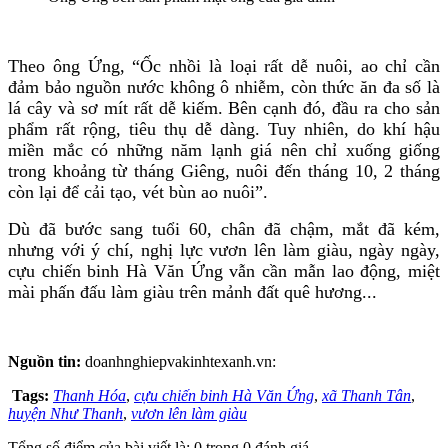
Theo ông Ứng, “Ốc nhồi là loại rất dễ nuôi, ao chỉ cần
đảm bảo nguồn nước không ô nhiễm, còn thức ăn đa số là
lá cây và sơ mít rất dễ kiếm. Bên cạnh đó, đầu ra cho sản
phẩm rất rộng, tiêu thụ dễ dàng. Tuy nhiên, do khí hậu
miền mắc có những năm lạnh giá nên chỉ xuống giống
trong khoảng từ tháng Giêng, nuôi đến tháng 10, 2 tháng
còn lại để cải tạo, vét bùn ao nuôi”.
Dù đã bước sang tuổi 60, chân đã chậm, mắt đã kém,
nhưng với ý chí, nghị lực vươn lên làm giàu, ngày ngày,
cựu chiến binh Hà Văn Ứng vẫn cần mẫn lao động, miệt
mài phấn đấu làm giàu trên mảnh đất quê hương...
Nguồn tin:
doanhnghiepvakinhtexanh.vn:
Tags:
Thanh Hóa
,
cựu chiến binh Hà Văn Ứng
,
xã Thanh Tân
,
huyện Như Thanh
,
vươn lên làm giàu
Tổng số điểm của bài viết là: 0 trong 0 đánh giá