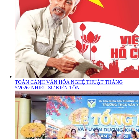
TOÀN CẢNH VĂN HÓA NGHỆ THUẬT THÁNG
5/2026: NHIỀU SỰ KIỆN TÔN...