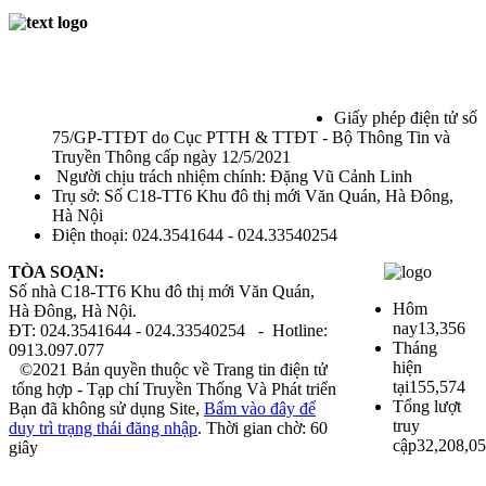
Giấy phép điện tử số
75/GP-TTĐT do Cục PTTH & TTĐT - Bộ Thông Tin và
Truyền Thông cấp ngày 12/5/2021
Người chịu trách nhiệm chính: Đặng Vũ Cảnh Linh
Trụ sở: Số C18-TT6 Khu đô thị mới Văn Quán, Hà Đông,
Hà Nội
Điện thoại: 024.3541644 - 024.33540254
TÒA SOẠN:
Số nhà C18-TT6 Khu đô thị mới Văn Quán,
Hôm
Hà Đông, Hà Nội.
nay
13,356
ĐT: 024.3541644 - 024.33540254 - Hotline:
Tháng
0913.097.077
hiện
©2021 Bản quyền thuộc về Trang tin điện tử
tại
155,574
tổng hợp - Tạp chí Truyền Thống Và Phát triển
Tổng lượt
Bạn đã không sử dụng Site,
Bấm vào đây để
truy
duy trì trạng thái đăng nhập
. Thời gian chờ:
60
cập
32,208,0
giây