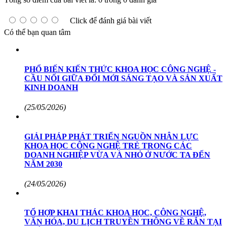
Click để đánh giá bài viết
Có thể bạn quan tâm
PHỔ BIẾN KIẾN THỨC KHOA HỌC CÔNG NGHỆ -
CẦU NỐI GIỮA ĐỔI MỚI SÁNG TẠO VÀ SẢN XUẤT
KINH DOANH
(25/05/2026)
GIẢI PHÁP PHÁT TRIỂN NGUỒN NHÂN LỰC
KHOA HỌC CÔNG NGHỆ TRẺ TRONG CÁC
DOANH NGHIỆP VỪA VÀ NHỎ Ở NƯỚC TA ĐẾN
NĂM 2030
(24/05/2026)
TỔ HỢP KHAI THÁC KHOA HỌC, CÔNG NGHỆ,
VĂN HÓA, DU LỊCH TRUYỀN THÔNG VỀ RẮN TẠI