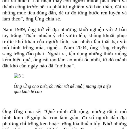
đổi rất nhiều. Tôi nhận thấy con người muốn phát triển và
thành công trước hết ta phải tự nghiêm với bản thân, đặt ra
những mục tiêu đúng đắn, để từ đó từng bước rèn luyện và
làm theo”, ông Ứng chia sẻ.
Năm 1989, ông trở về địa phương khởi nghiệp với 2 bàn
tay trắng. Thấm nhuần ý chí vươn lên, không khuất phục
trước khó khăn của người lính, sau nhiều lần thất bại với
mô hình trồng mía, nghệ... Năm 2004, ông Ứng chuyển
sang trồng đào phai. Ngoài ra, tận dụng những thửa ruộng
kém hiệu quả, ông cải tạo làm ao nuôi ốc nhồi, từ đó mảnh
đất khô căn ngày nào đã “nở hoa”.
Ô
ng Ứng cho biết, ốc nhồi rất dễ nuôi, mang lại hiệu
quả kinh tế cao
Ông Ứng chia sẻ: “Quê mình đất rộng, nhưng rất ít mô
hình kinh tế giúp bà con làm giàu, đa số người dân địa
phương chỉ trồng keo hoặc trồng lúa thuần túy. Nhờ những