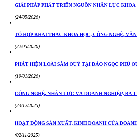
GIẢI PHÁP PHÁT TRIỂN NGUỒN NHÂN LỰC KHOA
(24/05/2026)
TỔ HỢP KHAI THÁC KHOA HỌC, CÔNG NGHỆ, VĂN
(22/05/2026)
PHÁT HIỆN LOÀI SÂM QUÝ TẠI ĐẢO NGỌC PHÚ 
(19/01/2026)
CÔNG NGHỆ, NHÂN LỰC VÀ DOANH NGHIỆP, BA T
(23/12/2025)
HOẠT ĐỘNG SẢN XUẤT, KINH DOANH CỦA DOANH
(02/11/2025)