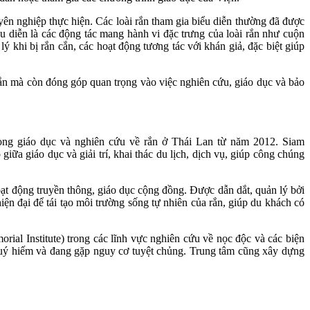
ên nghiệp thực hiện. Các loài rắn tham gia biểu diễn thường đã được
u diễn là các động tác mang hành vi đặc trưng của loài rắn như cuộn
ý khi bị rắn cắn, các hoạt động tương tác với khán giả, đặc biệt giúp
 rắn mà còn đóng góp quan trọng vào việc nghiên cứu, giáo dục và bảo
ong giáo dục và nghiên cứu về rắn ở Thái Lan từ năm 2012. Siam
a giáo dục và giải trí, khai thác du lịch, dịch vụ, giúp công chúng
ạt động truyền thông, giáo dục cộng đồng. Được dẫn dắt, quản lý bởi
ện đại để tái tạo môi trường sống tự nhiên của rắn, giúp du khách có
al Institute) trong các lĩnh vực nghiên cứu về nọc độc và các biện
ắn quý hiếm và đang gặp nguy cơ tuyệt chủng. Trung tâm cũng xây dựng