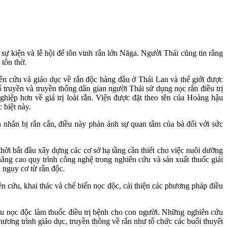
sự kiện và lễ hội để tôn vinh rắn lớn Nāga. Người Thái cũng tin rằng
tôn thờ.
n cứu và giáo dục về rắn độc hàng đầu ở Thái Lan và thế giới được
 truyền và truyền thống dân gian người Thái sử dụng nọc rắn điều trị
ghiệp hơn về giá trị loài rắn. Viện được đặt theo tên của Hoàng hậu
 biệt này.
nhân bị rắn cắn, điều này phản ánh sự quan tâm của bà đối với sức
thời bắt đầu xây dựng các cơ sở hạ tầng cần thiết cho việc nuôi dưỡng
nâng cao quy trình công nghệ trong nghiên cứu và sản xuất thuốc giải
 nguy cơ từ rắn độc.
n cứu, khai thác và chế biến nọc độc, cải thiện các phương pháp điều
cứu nọc độc làm thuốc điều trị bệnh cho con người. Những nghiên cứu
ơng trình giáo dục, truyền thông về rắn như tổ chức các buổi thuyết