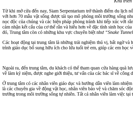
Khu triển lãm r
Từ khi mở cửa đến nay, Siam Serpentarium trở thành điểm du lịch nổ
với hơn 70 mẫu vật sống được tái tạo mô phỏng môi trường sống như 
nọc độc của chúng và các biện pháp phòng tránh khi tiếp xúc với rắ
cảm nhận kết cấu của cơ thể rắn và hiểu hơn về đặc tính sinh học 
đó, Trung tâm còn có những khu vực chuyên biệt như
“Snake Tunnel
Các hoạt động tại trung tâm là những trải nghiệm thú vị, bất ngờ v
trình giáo dục bổ sung hữu ích cho lứa tuổi trẻ em, giúp các em học v
Ngoài ra, đến trung tâm, du khách có thể tham quan cửa hàng quà lư
về làm kỷ niệm, được nghe giới thiệu, tư vấn của các bác sĩ về công 
Ở trung tâm có các nhân viên giáo dục và hướng dẫn viên làm nhiệm v
là các chuyên gia về động vật học, nhân viên bảo vệ và chăm sóc độn
trưởng trong môi trường sống tự nhiên. Tất cả nhân viên làm việc tại