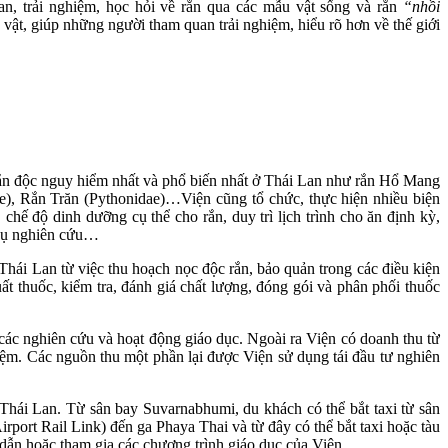
uan, trải nghiệm, học hỏi về rắn qua các mẫu vật sống và rắn
“nhồi
ật, giúp những người tham quan trải nghiệm, hiểu rõ hơn về thế giới
 rắn độc nguy hiểm nhất và phổ biến nhất ở Thái Lan như rắn Hổ Mang
e), Rắn Trăn (Pythonidae)…Viện cũng tổ chức, thực hiện nhiều biện
ế độ dinh dưỡng cụ thể cho rắn, duy trì lịch trình cho ăn định kỳ,
 vụ nghiên cứu…
hái Lan từ việc thu hoạch nọc độc rắn, bảo quản trong các điều kiện
uất thuốc, kiểm tra, đánh giá chất lượng, đóng gói và phân phối thuốc
các nghiên cứu và hoạt động giáo dục. Ngoài ra Viện có doanh thu từ
ghiệm. Các nguồn thu một phần lại được Viện sử dụng tái đầu tư nghiên
 Lan. Từ sân bay Suvarnabhumi, du khách có thể bắt taxi từ sân
irport Rail Link) đến ga Phaya Thai và từ đây có thể bắt taxi hoặc tàu
dẫn hoặc tham gia các chương trình giáo dục của Viện.