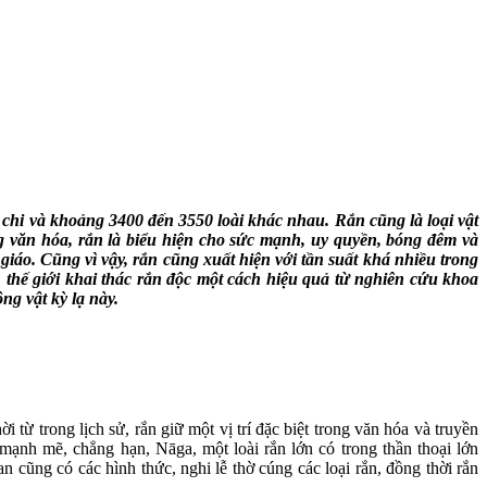
0 chi và khoảng 3400 đến 3550 loài khác nhau. Rắn cũng là loại vật
ng văn hóa, rắn là biểu hiện cho sức mạnh, uy quyền, bóng đêm và
 giáo. Cũng vì vậy, rắn cũng xuất hiện với tần suất khá nhiều trong
 thế giới khai thác rắn độc một cách hiệu quả từ nghiên cứu khoa
ng vật kỳ lạ này.
i từ trong lịch sử, rắn giữ một vị trí đặc biệt trong văn hóa và truyền
mạnh mẽ, chẳng hạn, Nāga, một loài rắn lớn có trong thần thoại lớn
cũng có các hình thức, nghi lễ thờ cúng các loại rắn, đồng thời rắn