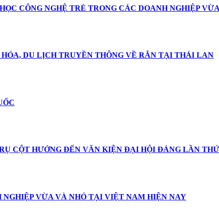
 HỌC CÔNG NGHỆ TRẺ TRONG CÁC DOANH NGHIỆP VỪA 
 HÓA, DU LỊCH TRUYỀN THÔNG VỀ RẮN TẠI THÁI LAN
QUỐC
RỤ CỘT HƯỚNG ĐẾN VĂN KIỆN ĐẠI HỘI ĐẢNG LẦN THỨ
 NGHIỆP VỪA VÀ NHỎ TẠI VIỆT NAM HIỆN NAY