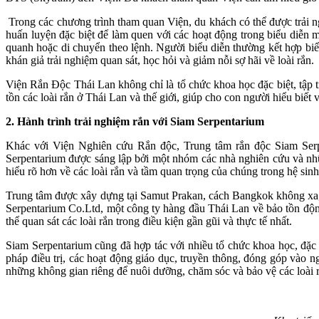
Trong các chương trình tham quan Viện, du khách có thể được trải n
huấn luyện đặc biệt để làm quen với các hoạt động trong biểu diễn 
quanh hoặc di chuyển theo lệnh. Người biểu diễn thường kết hợp biểu 
khán giả trải nghiệm quan sát, học hỏi và giảm nỗi sợ hãi về loài rắn.
Viện Rắn Độc Thái Lan không chỉ là tổ chức khoa học đặc biệt, tập t
tồn các loài rắn ở Thái Lan và thế giới, giúp cho con người hiểu biết 
2. Hành trình trải nghiệm rắn với Siam Serpentarium
Khác với Viện Nghiên cứu Rắn độc, Trung tâm rắn độc Siam Serp
Serpentarium được sáng lập bởi một nhóm các nhà nghiên cứu và nhữn
hiểu rõ hơn về các loài rắn và tầm quan trọng của chúng trong hệ sinh
Trung tâm được xây dựng tại Samut Prakan, cách Bangkok không xa, v
Serpentarium Co.Ltd, một công ty hàng đầu Thái Lan về bảo tồn động 
thể quan sát các loài rắn trong điều kiện gần gũi và thực tế nhất.
Siam Serpentarium cũng đã hợp tác với nhiều tổ chức khoa học, đặc
pháp điều trị, các hoạt động giáo dục, truyền thông, đóng góp vào n
những không gian riêng để nuôi dưỡng, chăm sóc và bảo vệ các loài 