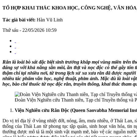
TỔ HỢP KHAI THÁC KHOA HỌC, CÔNG NGHỆ, VĂN HÓA
Tác giả bài viết:
Hàn Vũ Linh
Thứ sáu - 22/05/2026 10:59
Rắn là loài bò sát đặc biệt sinh trưởng khắp mọi vùng miền trên t
đáng sợ với khả năng săn mồi, ăn thịt và nọc độc có thể gây tổn
thậm chí tại nhiều nơi, từ trong lịch sử xa xưa rắn đã được người 
nhiều tác phẩm văn học, nghệ thuật, phim ảnh. Mặc dù là loài vậ
học, bào chế thuốc từ nọc độc rắn, truyền thông, khai thác tham qua
Đoàn Viện Nghiên cứu Thanh niên, Tạp chí Truyền thống và P
Viện Nghiên cứu Rắn Độc (Queen Saovabha Memorial Insti
Do vị trí địa lý ở vùng nhiệt đới, nóng, ẩm, mưa nhiều, ở Thái Lan, rắ
thống của Thái Lan từ phong tục tập quán, sinh hoạt văn hóa, tin 
thường được mô tả là một sinh vật mạnh mẽ, bảo vệ các nguồn nước, 