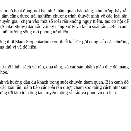
 tâm có hoạt động nổi bật như thăm quan bảo tàng, khu trưng bày rắn
âm cũng được trải nghiệm chương trình thuyết trình về các loài rắn,
chuyên gia, chạm vào một số loài rắn không nguy hiểm, tạo cơ hội để
n (Snake Show) đặc sắc với kỹ năng xử lý và kiểm soát rắn…Bên cạnh
ác môi trường sống mô phỏng tự nhiên…
ồng thời Siam Serpentarium còn thiết kế các gói cung cấp các chương
ng thú vị và dễ hiểu.
hư mô hình, sách về rắn, quà tặng, và các sản phẩm giáo dục để mang
khỏe.
trình và hướng dẫn du khách trong suốt chuyến tham quan. Bên cạnh đó
 các loài rắn, đảm bảo các loài rắn được chăm sóc đúng cách như sinh
ng tới làm tốt công tác truyền thông về rắn và phục vụ du lịch.