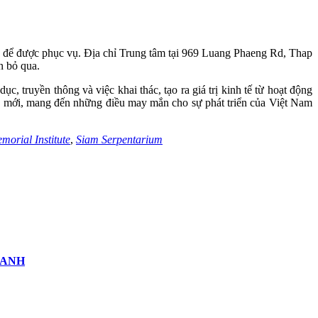
ớc để được phục vụ. Địa chỉ Trung tâm tại 969 Luang Phaeng Rd, Thap
n bỏ qua.
, truyền thông và việc khai thác, tạo ra giá trị kinh tế từ hoạt động
ượng mới, mang đến những điều may mắn cho sự phát triển của Việt Nam
orial Institute
,
Siam Serpentarium
OANH