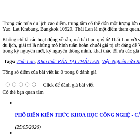
Trong các mùa du lịch cao điểm, trung tâm có thể đón một lượng lớn
Yao, Lat Krabang, Bangkok 10520, Thái Lan là một điểm tham quan,
Không chỉ là các hoạt động về rắn, mà bài học quý từ Thái Lan với sự
du lịch, giải trí là những mô hình tuần hoàn chuỗi giá trị rất đáng
trong kỷ nguyên mới, kỷ nguyên thông minh, khai thác tối ưu các giá t
Tags:
Thái Lan
,
Khai thác RẮN TẠI THÁI LAN
,
Viện Nghiên cứu R
Tổng số điểm của bài viết là: 0 trong 0 đánh giá
Click để đánh giá bài viết
Có thể bạn quan tâm
PHỔ BIẾN KIẾN THỨC KHOA HỌC CÔNG NGHỆ - C
(25/05/2026)