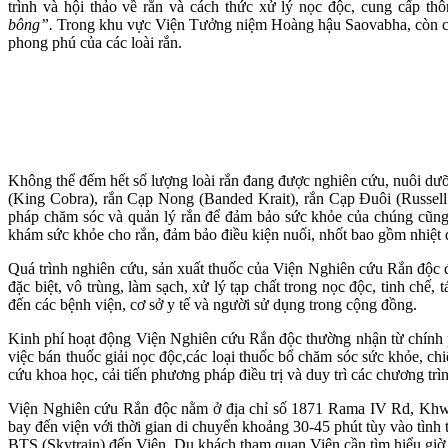
trình và hội thảo về rắn và cách thức xử lý nọc độc, cung cấp th
bông”.
Trong khu vực Viện Tưởng niệm Hoàng hậu Saovabha, còn có bả
phong phú của các loài rắn.
Không thể đếm hết số lượng loài rắn đang được nghiên cứu, nuôi dưỡ
(King Cobra), rắn Cạp Nong (Banded Krait), rắn Cạp Đuôi (Russell
pháp chăm sóc và quản lý rắn để đảm bảo sức khỏe của chúng cũng n
khám sức khỏe cho rắn, đảm bảo điều kiện nuối, nhốt bao gồm nhiệt
Quá trình nghiên cứu, sản xuất thuốc của Viện Nghiên cứu Rắn độc đ
đặc biệt, vô trùng, làm sạch, xử lý tạp chất trong nọc độc, tinh chế
đến các bệnh viện, cơ sở y tế và người sử dụng trong cộng đồng.
Kinh phí hoạt động Viện Nghiên cứu Rắn độc thường nhận từ chính ph
việc bán thuốc giải nọc độc,các loại thuốc bổ chăm sóc sức khỏe, chi
cứu khoa học, cải tiến phương pháp điều trị và duy trì các chương trì
Viện Nghiên cứu Rắn độc nằm ở địa chỉ số 1871 Rama IV Rd, Khw
bay đến viện với thời gian di chuyển khoảng 30-45 phút tùy vào tình t
BTS (Skytrain) đến Viện. Du khách tham quan Viện cần tìm hiểu giờ 