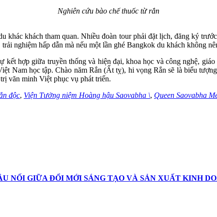
Nghiên cứu bào chế thuốc từ rắn
 du khác khách tham quan. Nhiều đoàn tour phải đặt lịch, đăng ký trư
 trải nghiệm hấp dẫn mà nếu một lần ghé Bangkok du khách không nê
 kết hợp giữa truyền thống và hiện đại, khoa học và công nghệ, giáo dục
 để Việt Nam học tập. Chào năm Rắn (Ất tỵ), hi vọng Rắn sẽ là biểu t
rị văn minh Việt phục vụ phát triển.
ắn độc
,
Viện Tưởng niệm Hoàng hậu Saovabha \
,
Queen Saovabha Mem
ẦU NỐI GIỮA ĐỔI MỚI SÁNG TẠO VÀ SẢN XUẤT KINH D