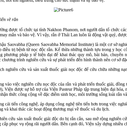
đền, nơi tôn nghiêm, biểu trưng cho sức mạnh và sự bảo vệ.
rắn
ường được tổ chức tại tỉnh Nakhon Phanom, nơi người dân tổ chức các 
may mắn và bảo vệ. Vì vậy, rắn ở Thái Lan luôn là động vật quý, được 
u Saovabha (Queen Saovabha Memorial Institute) là một cơ sở nghiê
điều trị bệnh từ nọc độc rắn. Kế thừa những thành tựu trong y học cổ
ng phương pháp y tế hiện đại để khai thác quy mô, bài bản, chuyên n
hương trình nghiên cứu và sự phát triển đển hình thành nên cơ sở đặc
h nghiên cứu và sản xuất thuốc giải nọc độc để cứu chữa những nạn 
ung vào việc nghiên cứu nọc độc của rắn và phát triển thuốc giải, đồng 
), Viện được sự hỗ trợ của Viện Pasteur Pháp tập trung hiện đại hóa, 
nhận thức công cộng về đặc điểm sinh học, môi trường sống loài rắn và
g cải tiến công nghệ, áp dụng công nghệ tiên tiến hơn trong việc nghiê
ng và khai thác các hoạt động thương mại về thuốc và du lịch.
hiên cứu sản xuất thuốc giải độc do bị rắn cắn, sau mở rộng nghiên 
 cấp phục vụ rộng rãi người dân. Bên cạnh đó, Viện xây dựng nhiều chư