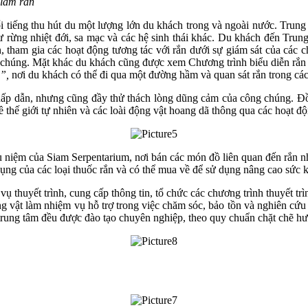
ắn
i tiếng thu hút du một lượng lớn du khách trong và ngoài nước. Trung
rừng nhiệt đới, sa mạc và các hệ sinh thái khác. Du khách đến Trung t
n, tham gia các hoạt động tương tác với rắn dưới sự giám sát của các 
của chúng. Mặt khác du khách cũng được xem Chương trình biểu diễn rắ
”,
nơi du khách có thể đi qua một đường hầm và quan sát rắn trong c
à hấp dẫn, nhưng cũng đầy thử thách lòng dũng cảm của công chúng. Đ
ề thế giới tự nhiên và các loài động vật hoang dã thông qua các hoạt độ
u niệm của Siam Serpentarium, nơi bán các món đồ liên quan đến rắn n
dụng của các loại thuốc rắn và có thể mua về để sử dụng nâng cao sức 
ụ thuyết trình, cung cấp thông tin, tổ chức các chương trình thuyết 
g vật làm nhiệm vụ hỗ trợ trong việc chăm sóc, bảo tồn và nghiên cứu
 trung tâm đều được đào tạo chuyên nghiệp, theo quy chuẩn chặt chẽ hướ