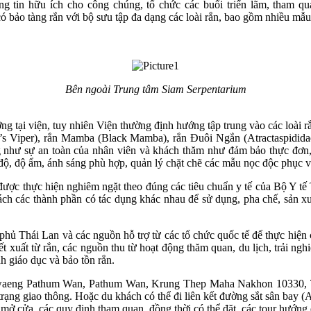
ông tin hữu ích cho công chúng, tổ chức các buổi triển lãm, tham q
o tàng rắn với bộ sưu tập đa dạng các loài rắn, bao gồm nhiều mẫu v
Bên ngoài Trung tâm Siam Serpentarium
ng tại viện, tuy nhiên Viện thường định hướng tập trung vào các loài
’s Viper), rắn Mamba (Black Mamba), rắn Đuôi Ngắn (Atractaspidida
hư sự an toàn của nhân viên và khách thăm như đảm bảo thực đơn, ch
 độ, độ ẩm, ánh sáng phù hợp, quản lý chặt chẽ các mẫu nọc độc phục
ược thực hiện nghiêm ngặt theo đúng các tiêu chuẩn y tế của Bộ Y tế T
, tách các thành phần có tác dụng khác nhau để sử dụng, pha chế, sản x
ủ Thái Lan và các nguồn hỗ trợ từ các tổ chức quốc tế để thực hiện 
ết xuất từ rắn, các nguồn thu từ hoạt động thăm quan, du lịch, trải n
nh giáo dục và bảo tồn rắn.
aeng Pathum Wan, Pathum Wan, Krung Thep Maha Nakhon 10330, Thái
rạng giao thông. Hoặc du khách có thể đi liên kết đường sắt sân bay (A
mở cửa, các quy định tham quan, đồng thời có thể đặt các tour hướng 