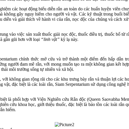
ghiệm các hoạt động biểu diễn rắn an toàn do các huấn luyện viên chuy
mà không gây nguy hiểm cho người và vật. Các kỹ thuật trong buổi biể
diễn và giải thích về hành vi của rắn, nọc độc của chúng và cách xử l
rung vào việc sản xuất thuốc giải nọc độc, thuốc điều trị, thuốc bổ từ
và gần gũi hơn với loại
“linh vật”
kỳ lạ này.
entarium chính thức mở cửa và trở thành một điểm đến hấp dẫn tr
g người đam mê rắn, với mong muốn tạo ra một không gian kết hợp giữ
 thái môi trường sống tự nhiên và xã hội.
ới không gian rộng rãi cho các khu trưng bày rắn và thuận lợi các ho
vật, đặc biệt là các loài rắn, Siam Serpentarium sử dụng công nghệ hi
 biệt là phối hợp với Viện Nghiên cứu Rắn độc (Queen Saovabha Memori
ghiên cứu khoa học, giới thiệu thuốc, đặc biệt là bảo tồn các loài r
rắn hiếm.