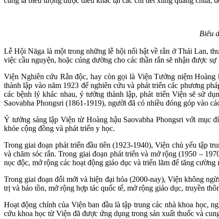
cũng là biểu tượng được điêu khắc tại các chi tiết xung quang chùa, 
Biểu diễn về 
Lễ Hội Nāga là một trong những lễ hội nổi bật về rắn ở Thái Lan, th
việc cầu nguyện, hoặc cúng dường cho các thần rắn sẽ nhận được sự 
Viện Nghiên cứu Rắn độc, hay còn gọi là Viện Tưởng niệm Hoàng hậ
thành lập vào năm 1923 để nghiên cứu và phát triển các phương pháp 
các bệnh lý khác nhau, ý tưởng thành lập, phát triển Viện sẽ sử dụ
Saovabha Phongsri (1861-1919), người đã có nhiều đóng góp vào các c
Ý tưởng sáng lập Viện từ Hoàng hậu Saovabha Phongsri với mục đíc
khỏe cộng đồng và phát triển y học.
Trong giai đoạn phát triển đầu tiên (1923-1940), Viện chủ yếu tập tr
và chăm sóc rắn. Trong giai đoạn phát triển và mở rộng (1950 – 1970
nọc độc, mở rộng các hoạt động giáo dục và triển lãm để tăng cường 
Trong giai đoạn đổi mới và hiện đại hóa (2000-nay), Viện không ngừn
trị và bảo tồn, mở rộng hợp tác quốc tế, mở rộng giáo dục, truyền thô
Hoạt động chính của Viện ban đầu là tập trung các nhà khoa học, ng
cứu khoa học từ Viện đã được ứng dụng trong sản xuất thuốc và cung