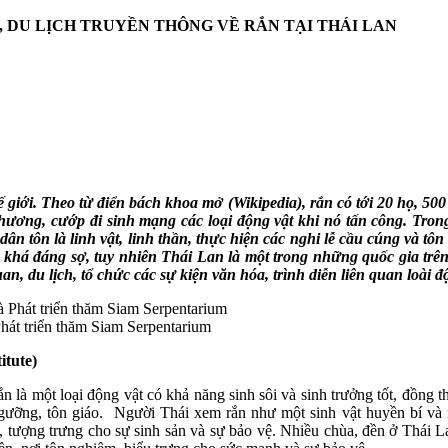
, DU LỊCH TRUYỀN THÔNG VỀ RẮN TẠI THÁI LAN
hế giới. Theo từ điển bách khoa mở (Wikipedia), rắn có tới 20 họ, 50
 thương, cướp đi sinh mạng các loại động vật khi nó tấn công. Tro
dân tôn là linh vật, linh thần, thực hiện các nghi lễ cầu cúng và tôn
t khá đáng sợ, tuy nhiên Thái Lan là một trong những quốc gia trên
n, du lịch, tổ chức các sự kiện văn hóa, trình diễn liên quan loài độ
hát triển thăm Siam Serpentarium
tute)
n là một loại động vật có khả năng sinh sôi và sinh trưởng tốt, đồng thờ
ngưỡng, tôn giáo. Người Thái xem rắn như một sinh vật huyền bí và 
tượng trưng cho sự sinh sản và sự bảo vệ. Nhiều chùa, đền ở Thái Lan 