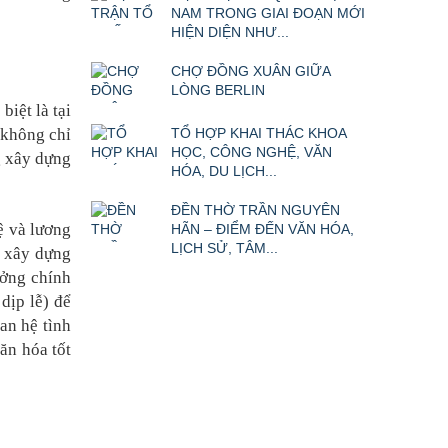
NAM TRONG GIAI ĐOẠN MỚI
HIỆN DIỆN NHƯ...
CHỢ ĐỒNG XUÂN GIỮA
LÒNG BERLIN
iệt là tại
 không chỉ
TỔ HỢP KHAI THÁC KHOA
HỌC, CÔNG NGHỆ, VĂN
g xây dựng
HÓA, DU LỊCH...
ĐỀN THỜ TRẦN NGUYÊN
uệ và lương
HÃN – ĐIỂM ĐẾN VĂN HÓA,
LỊCH SỬ, TÂM...
o xây dựng
ởng chính
 dịp lễ) để
an hệ tình
ăn hóa tốt