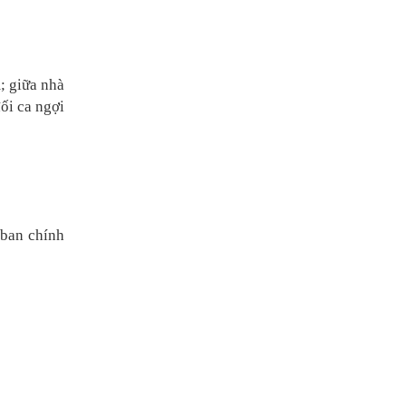
; giữa nhà
ối ca ngợi
(ban chính