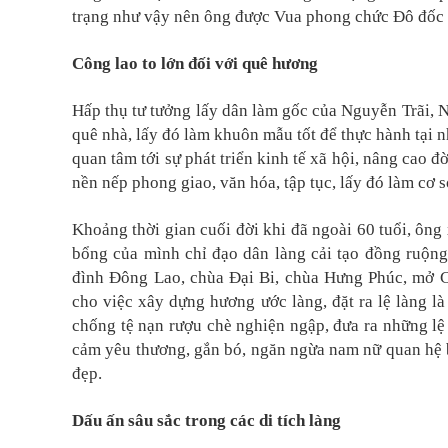
trạng như vậy nên ông được Vua phong chức Đô đốc 
Công lao to lớn đối với quê hương
Hấp thụ tư tưởng lấy dân làm gốc của Nguyễn Trãi, N
quê nhà, lấy đó làm khuôn mẫu tốt để thực hành tại 
quan tâm tới sự phát triển kinh tế xã hội, nâng cao 
nền nếp phong giao, văn hóa, tập tục, lấy đó làm cơ s
Khoảng thời gian cuối đời khi đã ngoài 60 tuổi, ông x
bổng của mình chỉ đạo dân làng cải tạo đồng ruộng
đình Đông Lao, chùa Đại Bi, chùa Hưng Phúc, mở 
cho việc xây dựng hương ước làng, đặt ra lệ làng l
chống tệ nạn rượu chè nghiện ngập, đưa ra những lệ 
cảm yêu thương, gắn bó, ngăn ngừa nam nữ quan hệ bấ
đẹp.
Dấu ấn sâu sắc trong các di tích làng