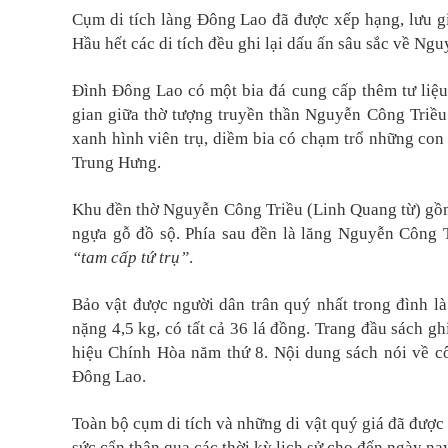
Cụm di tích làng Đông Lao đã được xếp hạng, lưu giữ
Hầu hết các di tích đều ghi lại dấu ấn sâu sắc về Ng
Đình Đông Lao có một bia đá cung cấp thêm tư liệu
gian giữa thờ tượng truyền thần Nguyễn Công Triều c
xanh hình viên trụ, diềm bia có chạm trổ những con 
Trung Hưng.
Khu đền thờ Nguyễn Công Triều (Linh Quang từ) gồm 
ngựa gỗ đồ sộ. Phía sau đền là lăng Nguyễn Công 
“tam cấp tứ trụ”
.
Bảo vật được người dân trân quý nhất trong đình l
nặng 4,5 kg, có tất cả 36 lá đồng. Trang đầu sách 
hiệu Chính Hòa năm thứ 8. Nội dung sách nói về 
Đông Lao.
Toàn bộ cụm di tích và những di vật quý giá đã được
sức cẩn thận qua các thời kỳ lịch sử cho đến ngày nay