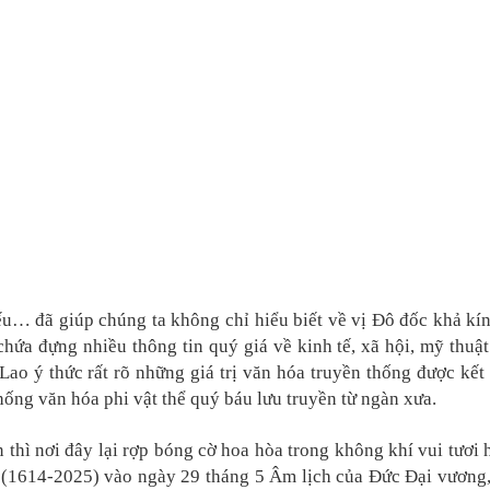
ếu… đã giúp chúng ta không chỉ hiểu biết về vị Đô đốc khả k
chứa đựng nhiều thông tin quý giá về kinh tế, xã hội, mỹ thuậ
ao ý thức rất rõ những giá trị văn hóa truyền thống được kết 
hống văn hóa phi vật thể quý báu lưu truyền từ ngàn xưa.
 thì nơi đây lại rợp bóng cờ hoa hòa trong không khí vui tươi 
11 (1614-2025) vào ngày 29 tháng 5 Âm lịch của Đức Đại vương