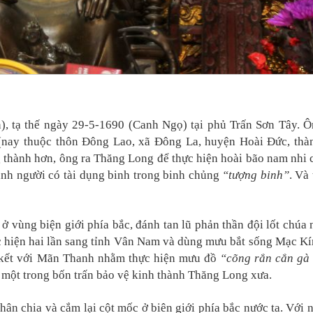
, tạ thế ngày 29-5-1690 (Canh Ngọ) tại phủ Trấn Sơn Tây. Ô
 (nay thuộc thôn Đông Lao, xã Đông La, huyện Hoài Đức, th
g thành hơn, ông ra Thăng Long để thực hiện hoài bão nam nhi c
hành người có tài dụng binh trong binh chủng
“tượng binh”
. Và
ở vùng biện giới phía bắc, đánh tan lũ phản thần đội lốt chúa 
hiện hai lần sang tỉnh Vân Nam và dùng mưu bắt sống Mạc K
u kết với Mãn Thanh nhằm thực hiện mưu đồ
“cõng rắn cắn gà
à một trong bốn trấn bảo vệ kinh thành Thăng Long xưa.
hân chia và cắm lại cột mốc ở biên giới phía bắc nước ta. Với 