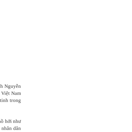
ính Nguyễn
t Việt Nam
tinh trong
hồ hởi như
, nhân dân