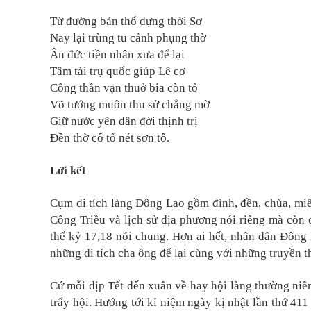
Từ đường bản thổ dựng thời Sơ
Nay lại trùng tu cảnh phụng thờ
Ân đức tiền nhân xưa để lại
Tâm tài trụ quốc giúp Lê cơ
Công thần vạn thuở bia còn tỏ
Võ tướng muôn thu sử chẳng mờ
Giữ nước yên dân đời thịnh trị
Đền thờ cố tổ nét sơn tô.
Lời kết
Cụm di tích làng Đông Lao gồm đình, đền, chùa, mi
Công Triều và lịch sử địa phương nói riêng mà còn 
thế kỷ 17,18 nói chung. Hơn ai hết, nhân dân Đông L
những di tích cha ông để lại cùng với những truyền t
Cứ mỗi dịp Tết đến xuân về hay hội làng thường niên
trẩy hội. Hướng tới kỉ niệm ngày kị nhật lần thứ 4