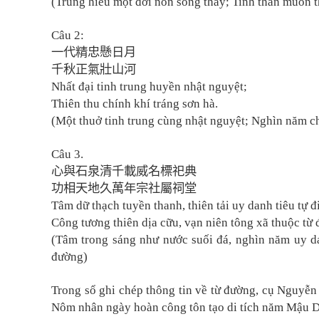
(Trung hiếu một đời non sông thấy; Tinh thần muôn t
Câu 2
:
一代精忠懸日月
千秋正氣壯山河
Nhất đại tinh trung huyền nhật nguyệt;
Thiên thu chính khí tráng sơn hà.
(Một thuở tinh trung cùng nhật nguyệt; Nghìn năm ch
Câu 3.
心與石泉清千載威名標祀典
功相天地久萬年宗社屬祠堂
Tâm dữ thạch tuyền thanh, thiên tải uy danh tiêu tự đ
Công tương thiên dịa cữu, vạn niên tông xã thuộc từ
(Tâm trong sáng như nước suối đá, nghìn năm uy da
đường)
Trong sổ ghi chép thông tin về từ đường, cụ Nguyễn
Nôm nhân ngày hoàn công tôn tạo di tích năm Mậu D