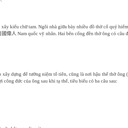
xây kiểu chữ tam. Ngôi nhà giữa bày nhiều đồ thờ cổ quý hiếm
南國偉人
Nam quốc vỹ nhân. Hai bên cổng đền thờ ông có câu đ
 xây dựng để tưởng niệm tổ tiên, cũng là nơi hậu thế thờ ông 
i công đức của ông sau khi tạ thế, tiêu biểu có ba câu sau: