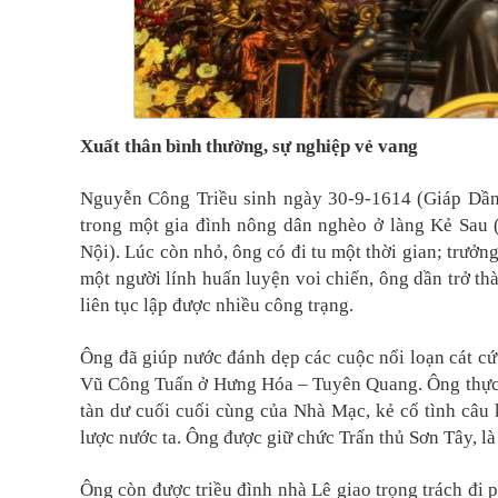
Xuất thân bình thường, sự nghiệp vẻ vang
Nguyễn Công Triều sinh ngày 30-9-1614 (Giáp Dần)
trong một gia đình nông dân nghèo ở làng Kẻ Sau
Nội). Lúc còn nhỏ, ông có đi tu một thời gian; trưởn
một người lính huấn luyện voi chiến, ông dần trở t
liên tục lập được nhiều công trạng.
Ông đã giúp nước đánh dẹp các cuộc nổi loạn cát cứ 
Vũ Công Tuấn ở Hưng Hóa – Tuyên Quang. Ông thực 
tàn dư cuối cuối cùng của Nhà Mạc, kẻ cố tình câ
lược nước ta. Ông được giữ chức Trấn thủ Sơn Tây, l
Ông còn được triều đình nhà Lê giao trọng trách đi p