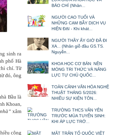
BÁO CHÍ (Nhân...
NGƯỜI CAO TUỔI VÀ
NHỮNG CẠM BẪY DỊCH VỤ
HIỆN ĐẠI - Khi khát...
NGƯỜI THẦY ẤY GIỜ ĐÃ ĐI
XA... (Nhân giỗ đầu GS.TS.
Nguyễn...
ng sinh ra
ành phố Hà
KHOA HỌC CƠ BẢN: NỀN
hi chí. Từ
MÓNG TRI THỨC VÀ NĂNG
 từ đó, ông
LỰC TỰ CHỦ QUỐC...
TOÀN CẢNH VĂN HÓA NGHỆ
THUẬT THÁNG 5/2026:
nhà Bầu là
NHIỀU SỰ KIỆN TÔN...
ính Khoan,
TRƯỜNG THCS VĂN YÊN
 nhà”
xâm
TRƯỚC MÙA TUYỂN SINH:
KHI ÁP LỰC TRỞ...
nhiều công
MẶT TRẬN TỔ QUỐC VIỆT