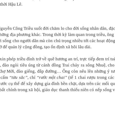
thời Hậu Lê.
guyễn Công Triều suốt đời chăm lo cho đời sống nhân dân, đặc b
những địa phương khác. Trong thời kỳ làm quan trong triều, ông
đời sống cho người dân mà còn chú trọng nhiều tới các hoạt độn
ở để quản lý cộng đồng, tạo ổn định xã hôi lâu dài.
in phép triều đình trở về quê hương an trí, trực tiếp đem trí t
, đào ngòi tiêu úng từ cánh đồng Trai chảy ra sông Nhuệ, ch
Chợ Mới, đào giếng, đắp đường… Ông còn nêu lên những ý tư
à cấm
“tửu sắc”
, chỉ
“rước một chai”
(tế 1 chai rượu trong các
ước cụ thể để xây dựng gia đình bền chặt, dựa trên các mối qu
t chính trong xã hội, giáo dục thanh thiếu niên có nếp sống v