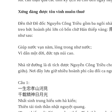
Xứng đáng được tôn vinh muôn thuở
Đền thờ Đô đốc Nguyễn Công Triều gồm ba ngôi nhà 
treo bức hoành phi lớn có bốn chữ Hán thiếp vàng:
như sau:
Giúp nước vạn năm, lòng trong như nước;
Vì dân một đời, đức tựa núi cao.
Nhà từ đường là di tích được Nguyễn Công Triều cho
giữa). Nơi đây lưu giữ nhiều hoành phi câu đối ca ngợ
Câu 1
:
一生忠孝山河見
千載精神日月光
Nhất sinh trung hiếu sơn hà kiến;
Thiên tải tinh thần nhật nguyệt quang.