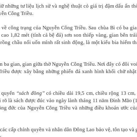
 những tư liệu lịch sử và nghệ thuật có giá trị đậm dấu ấn th
uyễn Công Triều.
 về công trạng của Nguyễn Công Triều. Sau chùa Bi có ba gia
ao 1,82 mét (tính cả bệ đá) sơn son thiếp vàng, gian bên trái
rồng chầu nổi uốn mình rất sinh động, là một kiểu bia hiếm th
ba gian, gian giữa thờ Nguyễn Công Triều. Nơi đây có đôi voi
Triều được xây bằng những phiến đá xanh hình khối chữ nhật
à quyển
“sách đồng”
có chiều dài 19,5 cm, chiều rộng 13 cm,
ghi rõ là sách được đúc vào ngày lành tháng 11 năm Đinh Mão (
công đức của Nguyễn Công Triều và những điều khoán ước củ
 các cấp chính quyền và nhân dân Đông Lao bảo vệ, tôn tạo và g
.