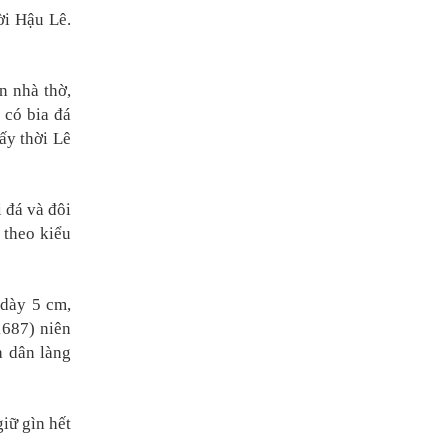
ời Hậu Lê.
n nhà thờ,
 có bia đá
ấy thời Lê
 đá và đôi
 theo kiểu
 dày 5 cm,
1687) niên
a dân làng
iữ gìn hết