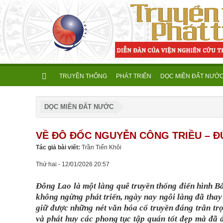
TRUYỀN THỐNG
PHÁT TRIỂN
DỌC MIỀN ĐẤT NƯỚ
DỌC MIỀN ĐẤT NƯỚC
VỀ ĐÔ ĐỐC NGUYỄN CÔNG TRIỀU – 
Tác giả bài viết:
Trần Tiến Khôi
Thứ hai - 12/01/2026 20:57
Đông Lao là một làng quê truyền thống điển hình Bắ
không ngừng phát triển, ngày nay ngôi làng đã thay
giữ được những nét văn hóa cổ truyền đáng trân trọn
và phát huy các phong tục tập quán tốt đẹp mà đã