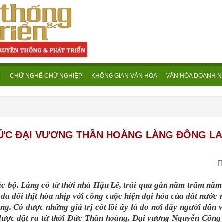
C
CHỮ NGHỀ CHỮ NGHIỆP
KHÔNG GIAN VĂN HÓA
VĂN HÓA DOANH N
ĐỨC ĐẠI VƯƠNG THẦN HOÀNG LÀNG ĐÔNG L
c bộ. Làng có từ thời nhà Hậu Lê, trải qua gần năm trăm năm 
 da đổi thịt hòa nhịp với công cuộc hiện đại hóa của đất nước
g. Có được những giá trị cốt lõi ấy là do nơi đây người dân v
 được đặt ra từ thời Đức Thần hoàng, Đại vương Nguyễn Công