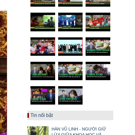
Tin nổi bật
HÀN VŨ LINH - NGƯỜI GIỮ
LỬA GIỮA KHOA HỌC VÀ