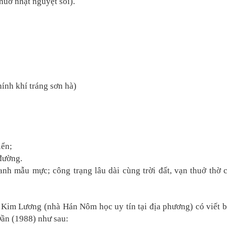
huở nhật nguyệt soi).
ính khí tráng sơn hà)
iển;
 đường.
nh mẫu mực; công trạng lâu dài cùng trời đất, vạn thuở thờ c
 Kim Lương (nhà Hán Nôm học uy tín tại địa phương) có viết b
ần (1988) như sau: