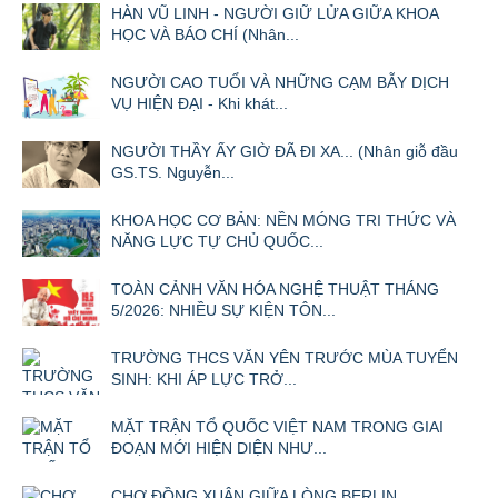
HÀN VŨ LINH - NGƯỜI GIỮ LỬA GIỮA KHOA
HỌC VÀ BÁO CHÍ (Nhân...
NGƯỜI CAO TUỔI VÀ NHỮNG CẠM BẪY DỊCH
VỤ HIỆN ĐẠI - Khi khát...
NGƯỜI THẦY ẤY GIỜ ĐÃ ĐI XA... (Nhân giỗ đầu
GS.TS. Nguyễn...
KHOA HỌC CƠ BẢN: NỀN MÓNG TRI THỨC VÀ
NĂNG LỰC TỰ CHỦ QUỐC...
TOÀN CẢNH VĂN HÓA NGHỆ THUẬT THÁNG
5/2026: NHIỀU SỰ KIỆN TÔN...
TRƯỜNG THCS VĂN YÊN TRƯỚC MÙA TUYỂN
SINH: KHI ÁP LỰC TRỞ...
MẶT TRẬN TỔ QUỐC VIỆT NAM TRONG GIAI
ĐOẠN MỚI HIỆN DIỆN NHƯ...
CHỢ ĐỒNG XUÂN GIỮA LÒNG BERLIN