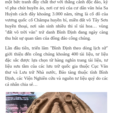
một bức tranh đầy chất thơ với thắng cảnh độc đáo, kỳ
vĩ pha chút huyền ảo, nơi cư trú của cư dân văn hóa Sa
Huỳnh cách đây khoảng 3.000 năm, từng là cố đô của
vương quốc cổ Chămpa huyền bí, miền đất võ Tây Sơn
huyền thoại, nơi sản sinh nhiều thi sĩ tài hoa… vùng
"đất võ trời văn" trứ danh Bình Định đang ngày càng
thu hút sự quan tâm của đông đảo công chúng.
Lần đầu tiên, triển lãm "Bình Định theo dòng lịch sử"
giới thiệu đến công chúng khoảng 400 tài liệu, tư liệu
đặc sắc được lựa chọn từ hàng nghìn trang tài liệu, tư
liệu sưu tầm của các lưu trữ quốc gia thuộc Cục Văn
thư và Lưu trữ Nhà nước, Bảo tàng thuộc tỉnh Bình
Định, các Viện Nghiên cứu và nguồn tư liệu quý do các
cá nhân chia sẻ…