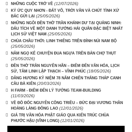
(12/07/2026)
NHỮNG CUỘC TRỞ VỀ
KÝ ỨC QUY NHƠN - ĐẤT VÕ, TRỜI VĂN VÀ CHÚT TÌNH XỨ
(25/05/2026)
BẮC GỬI LẠI
NHỮNG NGÔI ĐỀN THỜ TRẦN KHÁNH DƯ TẠI QUẢNG NINH:
DẤU TÍCH VỀ MỘT DANH TƯỚNG HẢI QUÂN ĐẶC BIỆT NHẤT
(25/05/2026)
LỊCH SỬ VIỆT NAM
CHÙA CHÂU THỚI: LINH THIÊNG TRÊN ĐỈNH NÚI NAM BỘ
(25/05/2026)
NĂM NGỌ KỂ CHUYỆN ĐUA NGỰA TRÊN BẢN CHỢ THỤT
(25/05/2026)
ĐỀN THỜ TRẦN NGUYÊN HÃN – ĐIỂM ĐẾN VĂN HÓA, LỊCH
(18/05/2026)
SỬ, TÂM LINH LẬP THẠCH – VĨNH PHÚC
DÂNG HƯƠNG KỶ NIỆM 78 NĂM CHIẾN THẮNG THÁP CANH
(20/03/2026)
CẦU BÀ KIÊN
H FARM - ĐIỂM ĐẾN LÝ TƯỞNG TEAM-BUILDING
(11/03/2026)
VỀ ĐÔ ĐỐC NGUYỄN CÔNG TRIỀU – ĐỨC ĐẠI VƯƠNG THẦN
(12/01/2026)
HOÀNG LÀNG ĐÔNG LAO
GIÁ TRỊ VĂN HÓA PHẬT GIÁO QUA KIẾN TRÚC CHÙA
(12/01/2026)
PHƯỚC HẬU (VĨNH LONG)