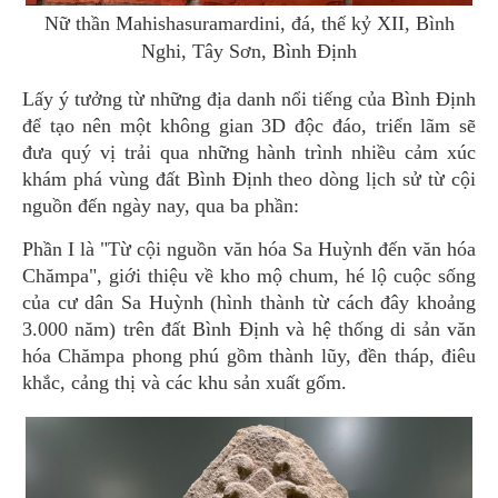
Nữ thần Mahishasuramardini, đá, thế kỷ XII, Bình
Nghi, Tây Sơn, Bình Định
Lấy ý tưởng từ những địa danh nổi tiếng của Bình Định
để tạo nên một không gian 3D độc đáo, triển lãm sẽ
đưa quý vị trải qua những hành trình nhiều cảm xúc
khám phá vùng đất Bình Định theo dòng lịch sử từ cội
nguồn đến ngày nay, qua ba phần:
Phần I là "Từ cội nguồn văn hóa Sa Huỳnh đến văn hóa
Chămpa", giới thiệu về kho mộ chum, hé lộ cuộc sống
của cư dân Sa Huỳnh (hình thành từ cách đây khoảng
3.000 năm) trên đất Bình Định và hệ thống di sản văn
hóa Chămpa phong phú gồm thành lũy, đền tháp, điêu
khắc, cảng thị và các khu sản xuất gốm.