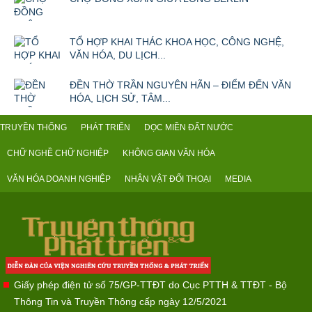
TỔ HỢP KHAI THÁC KHOA HỌC, CÔNG NGHỆ,
VĂN HÓA, DU LỊCH...
ĐỀN THỜ TRẦN NGUYÊN HÃN – ĐIỂM ĐẾN VĂN
HÓA, LỊCH SỬ, TÂM...
TRUYỀN THỐNG
PHÁT TRIỂN
DỌC MIỀN ĐẤT NƯỚC
CHỮ NGHỀ CHỮ NGHIỆP
KHÔNG GIAN VĂN HÓA
VĂN HÓA DOANH NGHIỆP
NHÂN VẬT ĐỐI THOẠI
MEDIA
Giấy phép điện tử số 75/GP-TTĐT do Cục PTTH & TTĐT - Bộ
Thông Tin và Truyền Thông cấp ngày 12/5/2021