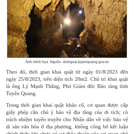
Ảnh minh họa. Nguồn: doingoai.tuyenquang.gov.vn
Theo đó, thời gian khai quật từ ngày 01/8/2023 đến
ngày 25/8/2023, trên diện tích 20m2. Chủ trì khai quật
là ông Lý Mạnh Thắng, Phó Giám đốc Bảo tàng tỉnh
Tuyên Quang.
Trong thời gian khai quật khảo cổ, cơ quan được cấp
giấy phép cần chú ý bảo vệ địa tầng của di tích; có
trách nhiệm tuyên truyền cho Nhân dân về việc bảo vệ
di sản văn hóa ở địa phương, không công bố kết luận
chính thức khi chưa có sự thỏa thuận của cơ quan chủ