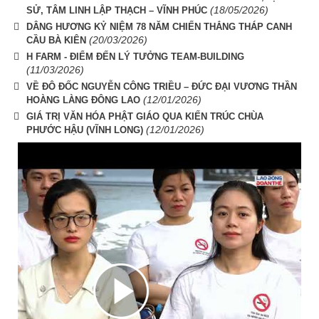
(18/05/2026)
SỬ, TÂM LINH LẬP THẠCH – VĨNH PHÚC
DÂNG HƯƠNG KỶ NIỆM 78 NĂM CHIẾN THẮNG THÁP CANH
(20/03/2026)
CẦU BÀ KIÊN
H FARM - ĐIỂM ĐẾN LÝ TƯỞNG TEAM-BUILDING
(11/03/2026)
VỀ ĐÔ ĐỐC NGUYỄN CÔNG TRIỀU – ĐỨC ĐẠI VƯƠNG THẦN
(12/01/2026)
HOÀNG LÀNG ĐÔNG LAO
GIÁ TRỊ VĂN HÓA PHẬT GIÁO QUA KIẾN TRÚC CHÙA
(12/01/2026)
PHƯỚC HẬU (VĨNH LONG)