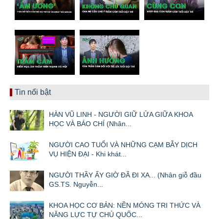
Tin nổi bật
HÀN VŨ LINH - NGƯỜI GIỮ LỬA GIỮA KHOA
HỌC VÀ BÁO CHÍ (Nhân...
NGƯỜI CAO TUỔI VÀ NHỮNG CẠM BẪY DỊCH
VỤ HIỆN ĐẠI - Khi khát...
NGƯỜI THẦY ẤY GIỜ ĐÃ ĐI XA... (Nhân giỗ đầu
GS.TS. Nguyễn...
KHOA HỌC CƠ BẢN: NỀN MÓNG TRI THỨC VÀ
NĂNG LỰC TỰ CHỦ QUỐC...