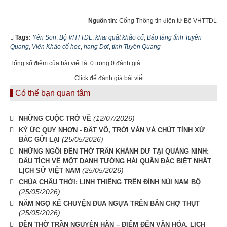
Nguồn tin:
Cổng Thông tin điện tử Bộ VHTTDL
Tags:
Yên Sơn
,
Bộ VHTTDL
,
khai quật khảo cổ
,
Bảo tàng tỉnh Tuyên
Quang
,
Viện Khảo cổ học
,
hang Dơi
,
tỉnh Tuyên Quang
Tổng số điểm của bài viết là: 0 trong 0 đánh giá
Click để đánh giá bài viết
Có thể bạn quan tâm
(12/07/2026)
NHỮNG CUỘC TRỞ VỀ
KÝ ỨC QUY NHƠN - ĐẤT VÕ, TRỜI VĂN VÀ CHÚT TÌNH XỨ
(25/05/2026)
BẮC GỬI LẠI
NHỮNG NGÔI ĐỀN THỜ TRẦN KHÁNH DƯ TẠI QUẢNG NINH:
DẤU TÍCH VỀ MỘT DANH TƯỚNG HẢI QUÂN ĐẶC BIỆT NHẤT
(25/05/2026)
LỊCH SỬ VIỆT NAM
CHÙA CHÂU THỚI: LINH THIÊNG TRÊN ĐỈNH NÚI NAM BỘ
(25/05/2026)
NĂM NGỌ KỂ CHUYỆN ĐUA NGỰA TRÊN BẢN CHỢ THỤT
(25/05/2026)
ĐỀN THỜ TRẦN NGUYÊN HÃN – ĐIỂM ĐẾN VĂN HÓA, LỊCH