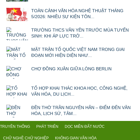
TOÀN CẢNH VĂN HÓA NGHỆ THUẬT THÁNG
5/2026: NHIỀU SỰ KIỆN TÔN...
TRƯỜNG THCS VĂN YÊN TRƯỚC MÙA TUYỂN
SINH: KHI ÁP LỰC TRỞ...
MẶT TRẬN TỔ QUỐC VIỆT NAM TRONG GIAI
ĐOẠN MỚI HIỆN DIỆN NHƯ...
CHỢ ĐỒNG XUÂN GIỮA LÒNG BERLIN
TỔ HỢP KHAI THÁC KHOA HỌC, CÔNG NGHỆ,
VĂN HÓA, DU LỊCH...
ĐỀN THỜ TRẦN NGUYÊN HÃN – ĐIỂM ĐẾN VĂN
HÓA, LỊCH SỬ, TÂM...
TRUYỀN THỐNG
PHÁT TRIỂN
DỌC MIỀN ĐẤT NƯỚC
CHỮ NGHỀ CHỮ NGHIỆP
KHÔNG GIAN VĂN HÓA