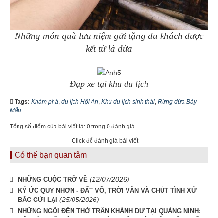
Những món quà lưu niệm gửi tặng du khách được
kết từ lá dừa
Đạp xe tại khu du lịch
Tags:
Khám phá
,
du lịch Hội An
,
Khu du lịch sinh thái
,
Rừng dừa Bảy
Mẫu
Tổng số điểm của bài viết là: 0 trong 0 đánh giá
Click để đánh giá bài viết
Có thể bạn quan tâm
(12/07/2026)
NHỮNG CUỘC TRỞ VỀ
KÝ ỨC QUY NHƠN - ĐẤT VÕ, TRỜI VĂN VÀ CHÚT TÌNH XỨ
(25/05/2026)
BẮC GỬI LẠI
NHỮNG NGÔI ĐỀN THỜ TRẦN KHÁNH DƯ TẠI QUẢNG NINH: