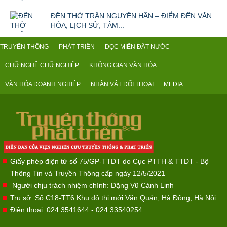
ĐỀN THỜ TRẦN NGUYÊN HÃN – ĐIỂM ĐẾN VĂN
HÓA, LỊCH SỬ, TÂM...
TRUYỀN THỐNG
PHÁT TRIỂN
DỌC MIỀN ĐẤT NƯỚC
CHỮ NGHỀ CHỮ NGHIỆP
KHÔNG GIAN VĂN HÓA
VĂN HÓA DOANH NGHIỆP
NHÂN VẬT ĐỐI THOẠI
MEDIA
Giấy phép điện tử số 75/GP-TTĐT do Cục PTTH & TTĐT - Bộ
Thông Tin và Truyền Thông cấp ngày 12/5/2021
Người chịu trách nhiệm chính: Đặng Vũ Cảnh Linh
Trụ sở: Số C18-TT6 Khu đô thị mới Văn Quán, Hà Đông, Hà Nội
Điện thoại: 024.3541644 - 024.33540254