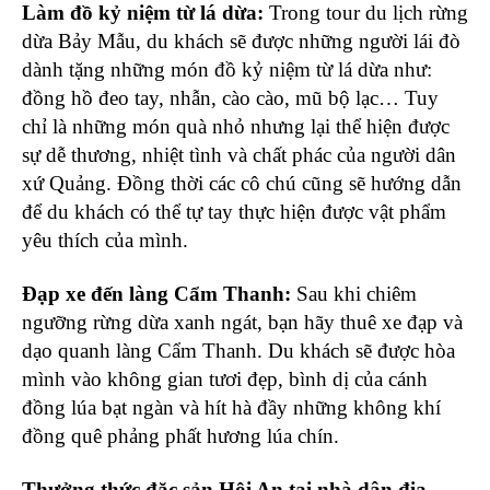
Làm đồ kỷ niệm từ lá dừa:
Trong tour du lịch rừng
dừa Bảy Mẫu, du khách sẽ được những người lái đò
dành tặng những món đồ kỷ niệm từ lá dừa như:
đồng hồ đeo tay, nhẫn, cào cào, mũ bộ lạc… Tuy
chỉ là những món quà nhỏ nhưng lại thể hiện được
sự dễ thương, nhiệt tình và chất phác của người dân
xứ Quảng. Đồng thời các cô chú cũng sẽ hướng dẫn
để du khách có thể tự tay thực hiện được vật phẩm
yêu thích của mình.
Đạp xe đến làng Cẩm Thanh:
Sau khi chiêm
ngưỡng rừng dừa xanh ngát, bạn hãy thuê xe đạp và
dạo quanh làng Cẩm Thanh. Du khách sẽ được hòa
mình vào không gian tươi đẹp, bình dị của cánh
đồng lúa bạt ngàn và hít hà đầy những không khí
đồng quê phảng phất hương lúa chín.
Thưởng thức
đặc sản Hội An
tại nhà dân địa