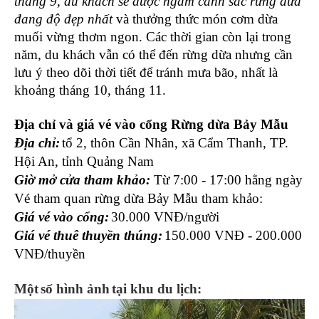
tháng 9, du khách sẽ được ngắm cảnh sắc rừng dừa
đang độ đẹp nhất
và thưởng thức món cơm dừa
muối vừng thơm ngon. Các thời gian còn lại trong
năm, du khách vẫn có thể đến rừng dừa nhưng cần
lưu ý theo dõi thời tiết để tránh mưa bão, nhất là
khoảng tháng 10, tháng 11.
Địa chỉ và giá vé vào cổng Rừng dừa Bảy Mẫu
Địa chỉ:
tổ 2, thôn Cần Nhân, xã Cẩm Thanh, TP.
Hội An, tỉnh Quảng Nam
Giờ mở cửa tham khảo:
Từ 7:00 - 17:00 hằng ngày
Vé tham quan rừng dừa Bảy Mẫu tham khảo:
Giá vé vào cổng:
30.000 VNĐ/người
Giá vé thuê thuyền thúng:
150.000 VNĐ - 200.000
VNĐ/thuyền
Một
số h
ình ảnh
tại khu du lịch
: