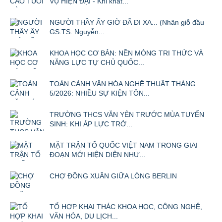
VỤ HIỆN ĐẠI - Khi khát...
NGƯỜI THẦY ẤY GIỜ ĐÃ ĐI XA... (Nhân giỗ đầu
GS.TS. Nguyễn...
KHOA HỌC CƠ BẢN: NỀN MÓNG TRI THỨC VÀ
NĂNG LỰC TỰ CHỦ QUỐC...
TOÀN CẢNH VĂN HÓA NGHỆ THUẬT THÁNG
5/2026: NHIỀU SỰ KIỆN TÔN...
TRƯỜNG THCS VĂN YÊN TRƯỚC MÙA TUYỂN
SINH: KHI ÁP LỰC TRỞ...
MẶT TRẬN TỔ QUỐC VIỆT NAM TRONG GIAI
ĐOẠN MỚI HIỆN DIỆN NHƯ...
CHỢ ĐỒNG XUÂN GIỮA LÒNG BERLIN
TỔ HỢP KHAI THÁC KHOA HỌC, CÔNG NGHỆ,
VĂN HÓA, DU LỊCH...