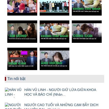
Tin nổi bật
HÀN VŨ LINH - NGƯỜI GIỮ LỬA GIỮA KHOA
HỌC VÀ BÁO CHÍ (Nhân...
NGƯỜI CAO TUỔI VÀ NHỮNG CẠM BẪY DỊCH