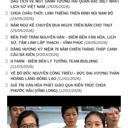
DẤU TÍCH VỀ MỘT DANH TƯỚNG HẢI QUÂN ĐẶC BIỆT NHẤT
(25/05/2026)
LỊCH SỬ VIỆT NAM
CHÙA CHÂU THỚI: LINH THIÊNG TRÊN ĐỈNH NÚI NAM BỘ
(25/05/2026)
NĂM NGỌ KỂ CHUYỆN ĐUA NGỰA TRÊN BẢN CHỢ THỤT
(25/05/2026)
ĐỀN THỜ TRẦN NGUYÊN HÃN – ĐIỂM ĐẾN VĂN HÓA, LỊCH
(18/05/2026)
SỬ, TÂM LINH LẬP THẠCH – VĨNH PHÚC
DÂNG HƯƠNG KỶ NIỆM 78 NĂM CHIẾN THẮNG THÁP CANH
(20/03/2026)
CẦU BÀ KIÊN
H FARM - ĐIỂM ĐẾN LÝ TƯỞNG TEAM-BUILDING
(11/03/2026)
VỀ ĐÔ ĐỐC NGUYỄN CÔNG TRIỀU – ĐỨC ĐẠI VƯƠNG THẦN
(12/01/2026)
HOÀNG LÀNG ĐÔNG LAO
GIÁ TRỊ VĂN HÓA PHẬT GIÁO QUA KIẾN TRÚC CHÙA
(12/01/2026)
PHƯỚC HẬU (VĨNH LONG)