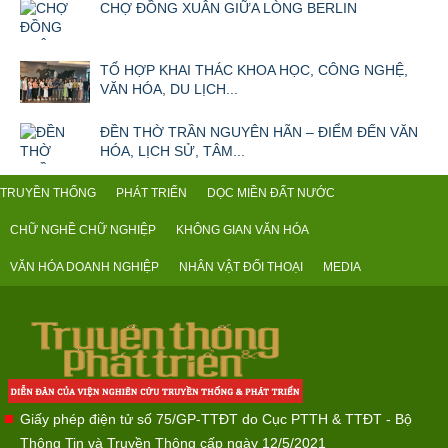
CHỢ ĐỒNG XUÂN GIỮA LÒNG BERLIN
TỔ HỢP KHAI THÁC KHOA HỌC, CÔNG NGHỆ,
VĂN HÓA, DU LỊCH...
ĐỀN THỜ TRẦN NGUYÊN HÃN – ĐIỂM ĐẾN VĂN
HÓA, LỊCH SỬ, TÂM...
TRUYỀN THỐNG
PHÁT TRIỂN
DỌC MIỀN ĐẤT NƯỚC
CHỮ NGHỀ CHỮ NGHIỆP
KHÔNG GIAN VĂN HÓA
VĂN HÓA DOANH NGHIỆP
NHÂN VẬT ĐỐI THOẠI
MEDIA
Giấy phép điện tử số 75/GP-TTĐT do Cục PTTH & TTĐT - Bộ
Thông Tin và Truyền Thông cấp ngày 12/5/2021