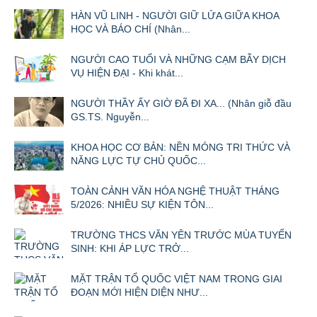
HÀN VŨ LINH - NGƯỜI GIỮ LỬA GIỮA KHOA
HỌC VÀ BÁO CHÍ (Nhân...
NGƯỜI CAO TUỔI VÀ NHỮNG CẠM BẪY DỊCH
VỤ HIỆN ĐẠI - Khi khát...
NGƯỜI THẦY ẤY GIỜ ĐÃ ĐI XA... (Nhân giỗ đầu
GS.TS. Nguyễn...
KHOA HỌC CƠ BẢN: NỀN MÓNG TRI THỨC VÀ
NĂNG LỰC TỰ CHỦ QUỐC...
TOÀN CẢNH VĂN HÓA NGHỆ THUẬT THÁNG
5/2026: NHIỀU SỰ KIỆN TÔN...
TRƯỜNG THCS VĂN YÊN TRƯỚC MÙA TUYỂN
SINH: KHI ÁP LỰC TRỞ...
MẶT TRẬN TỔ QUỐC VIỆT NAM TRONG GIAI
ĐOẠN MỚI HIỆN DIỆN NHƯ...