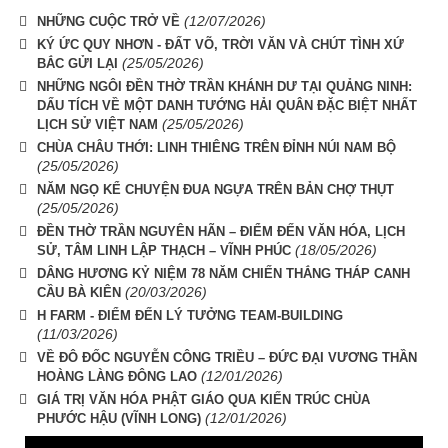
(12/07/2026)
NHỮNG CUỘC TRỞ VỀ
KÝ ỨC QUY NHƠN - ĐẤT VÕ, TRỜI VĂN VÀ CHÚT TÌNH XỨ
(25/05/2026)
BẮC GỬI LẠI
NHỮNG NGÔI ĐỀN THỜ TRẦN KHÁNH DƯ TẠI QUẢNG NINH:
DẤU TÍCH VỀ MỘT DANH TƯỚNG HẢI QUÂN ĐẶC BIỆT NHẤT
(25/05/2026)
LỊCH SỬ VIỆT NAM
CHÙA CHÂU THỚI: LINH THIÊNG TRÊN ĐỈNH NÚI NAM BỘ
(25/05/2026)
NĂM NGỌ KỂ CHUYỆN ĐUA NGỰA TRÊN BẢN CHỢ THỤT
(25/05/2026)
ĐỀN THỜ TRẦN NGUYÊN HÃN – ĐIỂM ĐẾN VĂN HÓA, LỊCH
(18/05/2026)
SỬ, TÂM LINH LẬP THẠCH – VĨNH PHÚC
DÂNG HƯƠNG KỶ NIỆM 78 NĂM CHIẾN THẮNG THÁP CANH
(20/03/2026)
CẦU BÀ KIÊN
H FARM - ĐIỂM ĐẾN LÝ TƯỞNG TEAM-BUILDING
(11/03/2026)
VỀ ĐÔ ĐỐC NGUYỄN CÔNG TRIỀU – ĐỨC ĐẠI VƯƠNG THẦN
(12/01/2026)
HOÀNG LÀNG ĐÔNG LAO
GIÁ TRỊ VĂN HÓA PHẬT GIÁO QUA KIẾN TRÚC CHÙA
(12/01/2026)
PHƯỚC HẬU (VĨNH LONG)