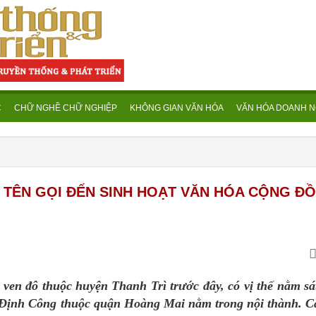
C
CHỮ NGHỀ CHỮ NGHIỆP
KHÔNG GIAN VĂN HÓA
VĂN HÓA DOANH N
TỪ TÊN GỌI ĐẾN SINH HOẠT VĂN HÓA CỘNG Đ
ven đô thuộc huyện Thanh Trì trước đây, có vị thế nằm sá
 Định Công thuộc quận Hoàng Mai nằm trong nội thành. C