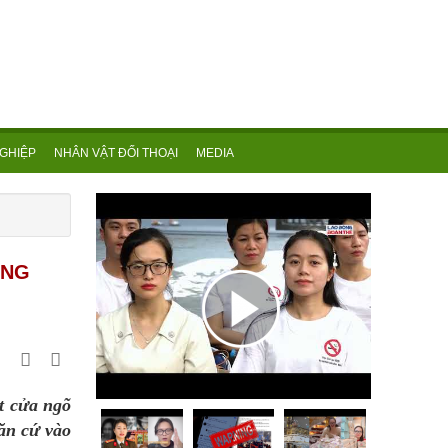
GHIỆP
NHÂN VẬT ĐỐI THOẠI
MEDIA
ỒNG
t cửa ngõ
ăn cứ vào