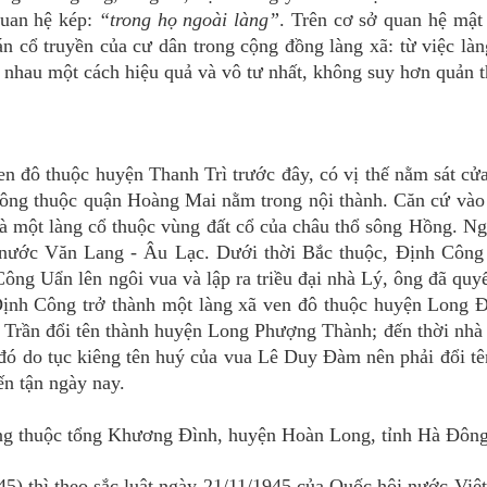
quan hệ kép:
“trong họ ngoài làng”
. Trên cơ sở quan hệ mật
án cổ truyền của cư dân trong cộng đồng làng xã: từ việc làn
p nhau một cách hiệu quả và vô tư nhất, không suy hơn quản t
n đô thuộc huyện Thanh Trì trước đây, có vị thế nằm sát cử
ng thuộc quận Hoàng Mai nằm trong nội thành. Căn cứ vào 
là một làng cổ thuộc vùng đất cổ của châu thổ sông Hồng. Ng
 nước Văn Lang - Âu Lạc. Dưới thời Bắc thuộc, Định Công 
ông Uẩn lên ngôi vua và lập ra triều đại nhà Lý, ông đã quyế
Định Công trở thành một làng xã ven đô thuộc huyện Long
 Trần đổi tên thành huyện Long Phượng Thành; đến thời nhà 
ó do tục kiêng tên huý của vua Lê Duy Đàm nên phải đổi tê
ến tận ngày nay.
ông thuộc tổng Khương Đình, huyện Hoàn Long, tỉnh Hà Đông
) thì theo sắc luật ngày 21/11/1945 của Quốc hội nước Việ