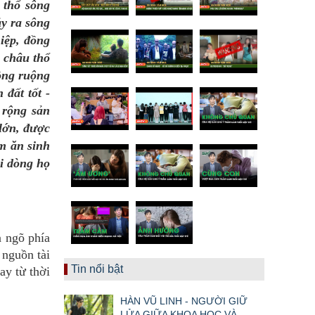
 thổ sông
y ra sông
iệp, đồng
g châu thổ
ồng ruộng
 đất tốt -
 rộng sản
 lớn, được
àm ăn sinh
ỗi dòng họ
a ngõ phía
nguồn tài
Tin nổi bật
ay từ thời
HÀN VŨ LINH - NGƯỜI GIỮ
LỬA GIỮA KHOA HỌC VÀ