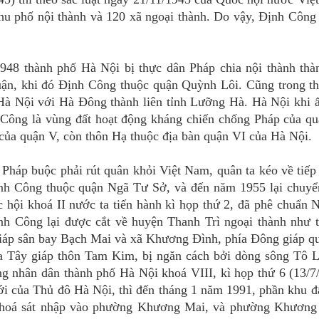
hu phố nội thành và 120 xã ngoại thành. Do vậy, Định Công
1948 thành phố Hà Nội bị thực dân Pháp chia nội thành thà
uận, khi đó Định Công thuộc quận Quỳnh Lôi. Cũng trong th
Hà Nội với Hà Đông thành liên tỉnh Lưỡng Hà. Hà Nội khi 
Công là vùng đất hoạt động kháng chiến chống Pháp của qu
 của quận V, còn thôn Hạ thuộc địa bàn quận VI của Hà Nội.
 Pháp buộc phải rút quân khỏi Việt Nam, quân ta kéo về tiế
ịnh Công thuộc quận Ngã Tư Sở, và đến năm 1955 lại chuyể
hội khoá II nước ta tiến hành kì họp thứ 2, đã phê chuẩn 
h Công lại được cắt về huyện Thanh Trì ngoại thành như 
giáp sân bay Bạch Mai và xã Khương Đình, phía Đông giáp q
a Tây giáp thôn Tam Kim, bị ngăn cách bởi dòng sông Tô L
g nhân dân thành phố Hà Nội khoá VIII, kì họp thứ 6 (13/7
ới của Thủ đô Hà Nội, thì đến tháng 1 năm 1991, phần khu đ
ị hoá sát nhập vào phường Khương Mai, và phường Khương