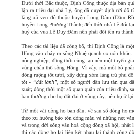
Dưới thời Bắc thuộc, Định Công thuộc địa bàn qu
lập ra triều đại nhà Lý, ông đã quyết định rời đ
làng xã ven đô thuộc huyện Long Đàm (Đầm Rồng
huyện Long Phượng Thành; đến thời nhà Lê đổi lại
huý của vua Lê Duy Đàm nên phải đổi tên ra thành 
Theo các tài liệu đã công bố, thì Định Công là mộ
Hồng vào chảy ra sông Nhuệ quanh co uốn khúc, t
nông nghiệp, đồng thời cũng tạo nên một tuyến gia
vùng châu thổ sông Hồng. Vì vậy, mà một bộ phận 
đồng ruộng tốt tươi, xây dựng xóm làng trù phú để 
tốt -
“đất lành”
, một số người dân lưu tán qua đ
xuất; đồng thời một số quan quân của triều đình, s
ban thưởng cho họ đất đai ở vùng này, nên họ ở lại
Từ một vài dòng họ ban đầu, về sau số dòng họ mớ
theo xu hướng bảo tồn dòng máu và những nét văn 
và trong đời sống văn hoá cộng đồng xã hội, nhất là
thì các dòng họ lại liên kết nhau lại thành cộng