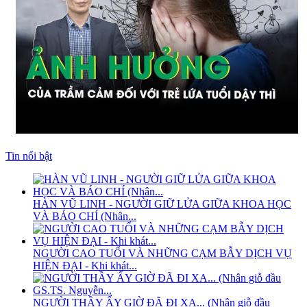
Tin nổi bật
HÀN VŨ LINH - NGƯỜI GIỮ LỬA GIỮA KHOA HỌC
VÀ BÁO CHÍ (Nhân...
NGƯỜI CAO TUỔI VÀ NHỮNG CẠM BẪY DỊCH VỤ
HIỆN ĐẠI - Khi khát...
NGƯỜI THẦY ẤY GIỜ ĐÃ ĐI XA... (Nhân giỗ đầu