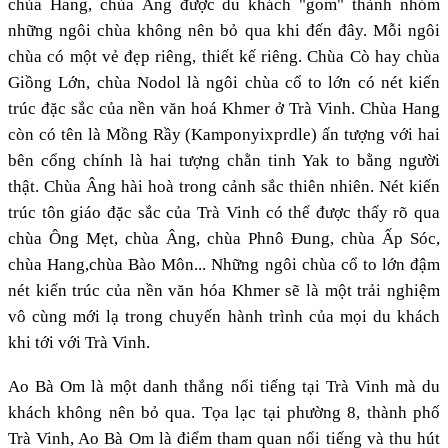
chùa Hang, chùa Âng được du khách "gom" thành nhóm
những ngôi chùa không nên bỏ qua khi đến đây. Mỗi ngôi
chùa có một vẻ đẹp riêng, thiết kế riêng. Chùa Cò hay chùa
Giồng Lớn, chùa Nodol là ngôi chùa cổ to lớn có nét kiến
trúc đặc sắc của nền văn hoá Khmer ở Trà Vinh. Chùa Hang
còn có tên là Mồng Rầy (Kamponyixprdle) ấn tượng với hai
bên cổng chính là hai tượng chằn tinh Yak to bằng người
thật. Chùa Âng hài hoà trong cảnh sắc thiên nhiên. Nét kiến
trúc tôn giáo đặc sắc của Trà Vinh có thể được thấy rõ qua
chùa Ông Mẹt, chùa Âng, chùa Phnô Đung, chùa Ấp Sóc,
chùa Hang,chùa Bào Môn... Những ngôi chùa cổ to lớn đậm
nét kiến trúc của nền văn hóa Khmer sẽ là một trải nghiệm
vô cùng mới lạ trong chuyến hành trình của mọi du khách
khi tới với Trà Vinh.
Ao Bà Om là một danh thắng nổi tiếng tại Trà Vinh mà du
khách không nên bỏ qua. Tọa lạc tại phường 8, thành phố
Trà Vinh, Ao Bà Om là điểm tham quan nổi tiếng và thu hút