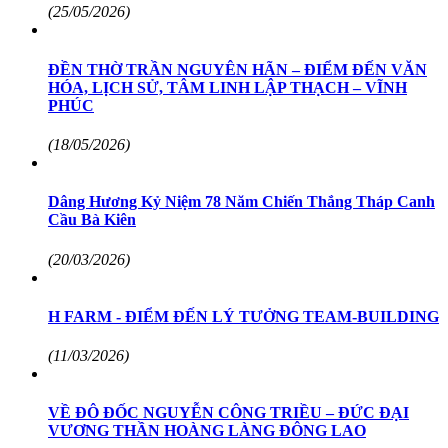
(25/05/2026)
ĐỀN THỜ TRẦN NGUYÊN HÃN – ĐIỂM ĐẾN VĂN
HÓA, LỊCH SỬ, TÂM LINH LẬP THẠCH – VĨNH
PHÚC
(18/05/2026)
Dâng Hương Kỷ Niệm 78 Năm Chiến Thắng Tháp Canh
Cầu Bà Kiên
(20/03/2026)
H FARM - ĐIỂM ĐẾN LÝ TƯỞNG TEAM-BUILDING
(11/03/2026)
VỀ ĐÔ ĐỐC NGUYỄN CÔNG TRIỀU – ĐỨC ĐẠI
VƯƠNG THẦN HOÀNG LÀNG ĐÔNG LAO