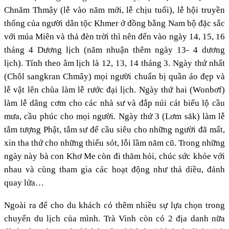
Chnăm Thmây (lễ vào năm mới, lễ chịu tuổi), lễ hội truyền
thống của người dân tộc Khmer ở đồng bằng Nam bộ đặc sắc
với múa Miên và thả đèn trời thì nên đến vào ngày 14, 15, 16
tháng 4 Dương lịch (năm nhuận thêm ngày 13- 4 dương
lịch). Tính theo âm lịch là 12, 13, 14 tháng 3. Ngày thứ nhất
(Chôl sangkran Chmây) mọi người chuẩn bị quần áo đẹp và
lễ vật lên chùa làm lễ rước đại lịch. Ngày thứ hai (Wonbơf)
làm lễ dâng cơm cho các nhà sư và đắp núi cát biểu lộ cầu
mưa, cầu phúc cho mọi người. Ngày thứ 3 (Lơm săk) làm lễ
tắm tượng Phật, tắm sư để cầu siêu cho những người đã mất,
xin tha thứ cho những thiếu sót, lỗi lầm năm cũ. Trong những
ngày này bà con Khơ Me còn đi thăm hỏi, chúc sức khỏe với
nhau và cùng tham gia các hoạt động như thả diều, đánh
quay lửa…
Ngoài ra để cho du khách có thêm nhiều sự lựa chọn trong
chuyến du lịch của mình. Trà Vinh còn có 2 địa danh nữa