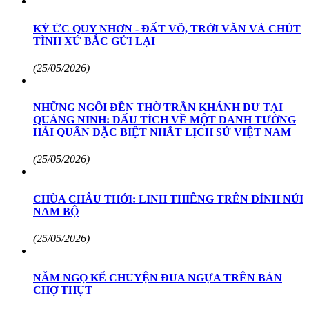
KÝ ỨC QUY NHƠN - ĐẤT VÕ, TRỜI VĂN VÀ CHÚT
TÌNH XỨ BẮC GỬI LẠI
(25/05/2026)
NHỮNG NGÔI ĐỀN THỜ TRẦN KHÁNH DƯ TẠI
QUẢNG NINH: DẤU TÍCH VỀ MỘT DANH TƯỚNG
HẢI QUÂN ĐẶC BIỆT NHẤT LỊCH SỬ VIỆT NAM
(25/05/2026)
CHÙA CHÂU THỚI: LINH THIÊNG TRÊN ĐỈNH NÚI
NAM BỘ
(25/05/2026)
NĂM NGỌ KỂ CHUYỆN ĐUA NGỰA TRÊN BẢN
CHỢ THỤT