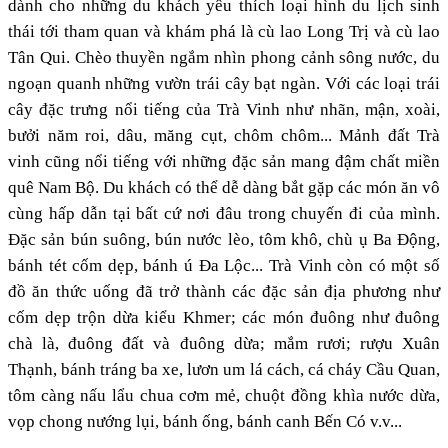
dành cho những du khách yêu thích loại hình du lịch sinh
thái tới tham quan và khám phá là cù lao Long Trị và cù lao
Tân Qui. Chèo thuyền ngắm nhìn phong cảnh sông nước, du
ngoạn quanh những vườn trái cây bạt ngàn. Với các loại trái
cây đặc trưng nổi tiếng của Trà Vinh như nhãn, mận, xoài,
bưởi năm roi, dâu, măng cụt, chôm chôm... Mảnh đất Trà
vinh cũng nổi tiếng với những đặc sản mang đậm chất miền
quê Nam Bộ. Du khách có thể dễ dàng bắt gặp các món ăn vô
cùng hấp dẫn tại bất cứ nơi đâu trong chuyến đi của mình.
Đặc sản bún suông, bún nước lèo, tôm khô, chù ụ Ba Động,
bánh tét cốm dẹp, bánh ú Đa Lộc... Trà Vinh còn có một số
đồ ăn thức uống đã trở thành các đặc sản địa phương như
cốm dẹp trộn dừa kiểu Khmer; các món đuông như đuông
chà là, đuông đất và đuông dừa; mắm rươi; rượu Xuân
Thạnh, bánh tráng ba xe, lươn um lá cách, cá cháy Cầu Quan,
tôm càng nấu lẩu chua cơm mẻ, chuột đồng khìa nước dừa,
vọp chong nướng lụi, bánh ống, bánh canh Bến Có v.v...