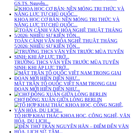
GS.TS. Nguyễn...
KHOA HỌC CƠ BẢN: NỀN MÓNG TRI THỨC VÀ
NĂNG LỰC TỰ CHỦ QUỐC...
TOÀN CẢNH VĂN HÓA NGHỆ THUẬT THÁNG
5/2026: NHIỀU SỰ KIỆN TÔN...
TRƯỜNG THCS VĂN YÊN TRƯỚC MÙA TUYỂN
SINH: KHI ÁP LỰC TRỞ...
MẶT TRẬN TỔ QUỐC VIỆT NAM TRONG GIAI
ĐOẠN MỚI HIỆN DIỆN NHƯ...
CHỢ ĐỒNG XUÂN GIỮA LÒNG BERLIN
TỔ HỢP KHAI THÁC KHOA HỌC, CÔNG NGHỆ, VĂN
HÓA, DU LỊCH...