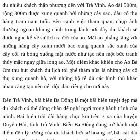
du nhiều khách thập phương đến với Trà Vinh. Ao dài 500m,
rộng 300m được xung quanh bởi những cây sao, dầu cổ thụ
hàng trăm năm tuổi. Bên cạnh việc tham quan, chụp ảnh
thưởng ngoạn khung cảnh trong lành nơi đây du khách sẽ
được nghe kể về sự tích ra đời của ao. Mặt ao phẳng lặng với
những hàng cây xanh mướt bao xung quanh, sắc xanh của
cây cối rủ bóng xuống mặt nước như tạo nên một bức tranh
thủy mặc ngay giữa lòng ao. Một điểm khác khiến cho Ao Bà
Om thu hút khách du lịch tới ghé thăm nữa là những cây cổ
thụ xung quanh hồ, với những bộ rễ đủ các hình thù khác
nhau càng tạo nên nét độc đáo riêng cho nơi này.
Đến Trà Vinh, bãi biển Ba Động là một bãi biển tuyệt đẹp mà
du khách có thể dừng chân để nghỉ ngơi trong hành trình của
mình. Bãi biển trải dài hàng chục km trên 3 xã của huyện
Duyên Hải, tỉnh Trà Vinh. Biển Ba Động đang trở hành một
điểm đến lý tưởng của du khách bởi sự hoang sơ, bãi cát dài