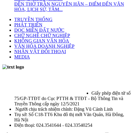
ĐỀN THỜ TRẦN NGUYÊN HÃN – ĐIỂM ĐẾN VĂN
HÓA, LỊCH SỬ, TÂM...
TRUYỀN THỐNG
PHÁT TRIỂN
DỌC MIỀN ĐẤT NƯỚC
CHỮ NGHỀ CHỮ NGHIỆP
KHÔNG GIAN VĂN HÓA
VĂN HÓA DOANH NGHIỆP
NHÂN VẬT ĐỐI THOẠI
MEDIA
Giấy phép điện tử số
75/GP-TTĐT do Cục PTTH & TTĐT - Bộ Thông Tin và
Truyền Thông cấp ngày 12/5/2021
Người chịu trách nhiệm chính: Đặng Vũ Cảnh Linh
Trụ sở: Số C18-TT6 Khu đô thị mới Văn Quán, Hà Đông,
Hà Nội
Điện thoại: 024.3541644 - 024.33540254