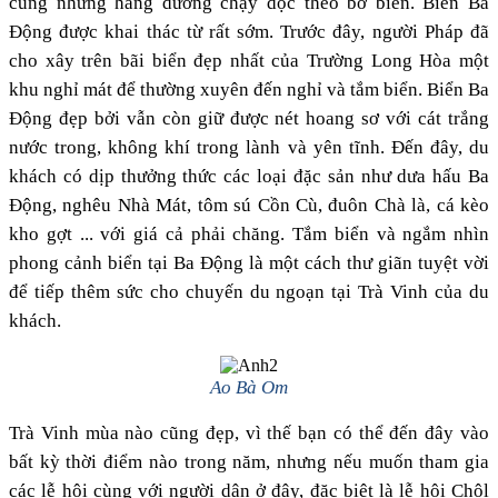
cùng những hàng dương chạy dọc theo bờ biển. Biển Ba
Động được khai thác từ rất sớm. Trước đây, người Pháp đã
cho xây trên bãi biển đẹp nhất của Trường Long Hòa một
khu nghỉ mát để thường xuyên đến nghỉ và tắm biển. Biển Ba
Động đẹp bởi vẫn còn giữ được nét hoang sơ với cát trắng
nước trong, không khí trong lành và yên tĩnh. Đến đây, du
khách có dịp thưởng thức các loại đặc sản như dưa hấu Ba
Động, nghêu Nhà Mát, tôm sú Cồn Cù, đuôn Chà là, cá kèo
kho gợt ... với giá cả phải chăng. Tắm biển và ngắm nhìn
phong cảnh biển tại Ba Động là một cách thư giãn tuyệt vời
để tiếp thêm sức cho chuyến du ngoạn tại Trà Vinh của du
khách.
Ao Bà Om
Trà Vinh mùa nào cũng đẹp, vì thế bạn có thể đến đây vào
bất kỳ thời điểm nào trong năm, nhưng nếu muốn tham gia
các lễ hội cùng với người dân ở đây, đặc biệt là lễ hội Chôl