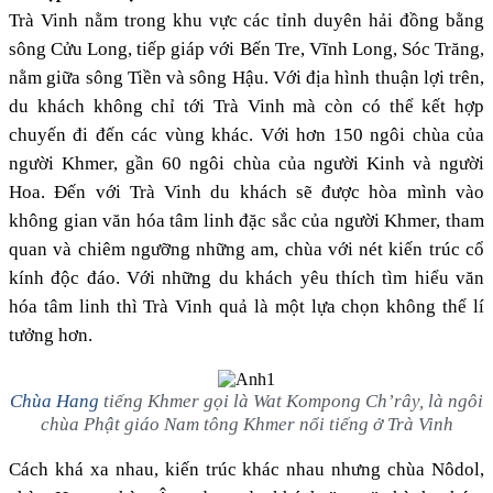
Trà Vinh nằm trong khu vực các tỉnh duyên hải đồng bằng
sông Cửu Long, tiếp giáp với Bến Tre, Vĩnh Long, Sóc Trăng,
nằm giữa sông Tiền và sông Hậu. Với địa hình thuận lợi trên,
du khách không chỉ tới Trà Vinh mà còn có thể kết hợp
chuyến đi đến các vùng khác. Với hơn 150 ngôi chùa của
người Khmer, gần 60 ngôi chùa của người Kinh và người
Hoa. Đến với Trà Vinh du khách sẽ được hòa mình vào
không gian văn hóa tâm linh đặc sắc của người Khmer, tham
quan và chiêm ngưỡng những am, chùa với nét kiến trúc cổ
kính độc đáo. Với những du khách yêu thích tìm hiểu văn
hóa tâm linh thì Trà Vinh quả là một lựa chọn không thể lí
tưởng hơn.
Chùa Hang
tiếng Khmer gọi là Wat Kompong Ch’rây, là ngôi
chùa Phật giáo Nam tông Khmer nổi tiếng ở Trà Vinh
Cách khá xa nhau, kiến trúc khác nhau nhưng chùa Nôdol,