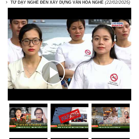
(22/02/2025)
TỪ DẠY NGHỀ ĐẾN XÂY DỰNG VĂN HÓA NGHỀ