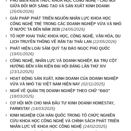
PHỔ BIẾN KIẾN THỨC KHOA HỌC CÔNG NGHỆ - CẦU NỐI
GIỮA ĐỔI MỚI SÁNG TẠO VÀ SẢN XUẤT KINH DOANH
(25/05/2026)
GIẢI PHÁP PHÁT TRIỂN NGUỒN NHÂN LỰC KHOA HỌC
CÔNG NGHỆ TRẺ TRONG CÁC DOANH NGHIỆP VỪA VÀ NHỎ
(24/05/2026)
Ở NƯỚC TA ĐẾN NĂM 2030
TỔ HỢP KHAI THÁC KHOA HỌC, CÔNG NGHỆ, VĂN HÓA, DU
(22/05/2026)
LỊCH TRUYỀN THÔNG VỀ RẮN TẠI THÁI LAN
PHÁT HIỆN LOÀI SÂM QUÝ TẠI ĐẢO NGỌC PHÚ QUỐC
(19/01/2026)
CÔNG NGHỆ, NHÂN LỰC VÀ DOANH NGHIỆP, BA TRỤ CỘT
HƯỚNG ĐẾN VĂN KIỆN ĐẠI HỘI ĐẢNG LẦN THỨ XIV
(23/12/2025)
HOẠT ĐỘNG SẢN XUẤT, KINH DOANH CỦA DOANH NGHIỆP
(02/11/2025)
VỪA VÀ NHỎ TẠI VIỆT NAM HIỆN NAY
NGHĨ VỀ QUẢN TRỊ DOANH NGHIỆP THEO CHỮ “ĐẠO”
(18/03/2025)
CƠ HỘI MỚI CHO NHÀ ĐẦU TƯ KINH DOANH HOMESTAY,
(14/03/2025)
FARMSTAY
KINH NGHIỆM CỦA HÀN QUỐC TRONG TỔ CHỨC NGHIÊN
CỨU KHOA HỌC CÔNG NGHỆ VÀ CHÍNH SÁCH PHÁT TRIỂN
(24/02/2025)
NHÂN LỰC VỀ KHOA HỌC CÔNG NGHỆ