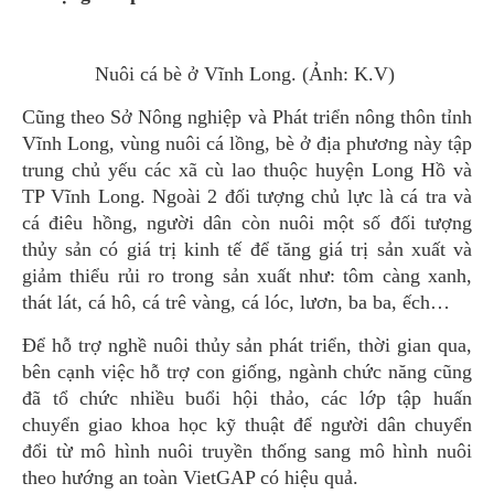
Nuôi cá bè ở Vĩnh Long. (Ảnh: K.V)
Cũng theo Sở Nông nghiệp và Phát triển nông thôn tỉnh
Vĩnh Long, vùng nuôi cá lồng, bè ở địa phương này tập
trung chủ yếu các xã cù lao thuộc huyện Long Hồ và
TP Vĩnh Long. Ngoài 2 đối tượng chủ lực là cá tra và
cá điêu hồng, người dân còn nuôi một số đối tượng
thủy sản có giá trị kinh tế để tăng giá trị sản xuất và
giảm thiểu rủi ro trong sản xuất như: tôm càng xanh,
thát lát, cá hô, cá trê vàng, cá lóc, lươn, ba ba, ếch…
Để hỗ trợ nghề nuôi thủy sản phát triển, thời gian qua,
bên cạnh việc hỗ trợ con giống, ngành chức năng cũng
đã tổ chức nhiều buổi hội thảo, các lớp tập huấn
chuyển giao khoa học kỹ thuật để người dân chuyển
đổi từ mô hình nuôi truyền thống sang mô hình nuôi
theo hướng an toàn VietGAP có hiệu quả.