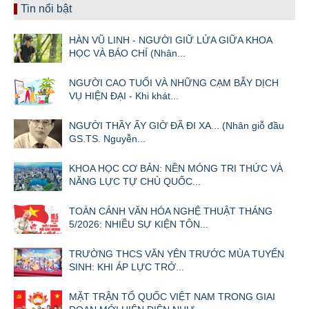
Tin nổi bật
HÀN VŨ LINH - NGƯỜI GIỮ LỬA GIỮA KHOA
HỌC VÀ BÁO CHÍ (Nhân...
NGƯỜI CAO TUỔI VÀ NHỮNG CẠM BẪY DỊCH
VỤ HIỆN ĐẠI - Khi khát...
NGƯỜI THẦY ẤY GIỜ ĐÃ ĐI XA... (Nhân giỗ đầu
GS.TS. Nguyễn...
KHOA HỌC CƠ BẢN: NỀN MÓNG TRI THỨC VÀ
NĂNG LỰC TỰ CHỦ QUỐC...
TOÀN CẢNH VĂN HÓA NGHỆ THUẬT THÁNG
5/2026: NHIỀU SỰ KIỆN TÔN...
TRƯỜNG THCS VĂN YÊN TRƯỚC MÙA TUYỂN
SINH: KHI ÁP LỰC TRỞ...
MẶT TRẬN TỔ QUỐC VIỆT NAM TRONG GIAI