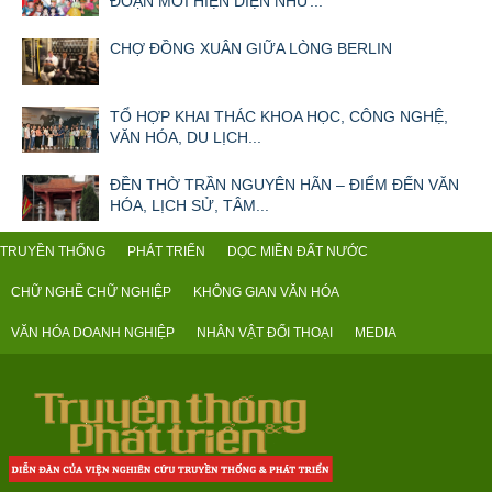
ĐOẠN MỚI HIỆN DIỆN NHƯ...
CHỢ ĐỒNG XUÂN GIỮA LÒNG BERLIN
TỔ HỢP KHAI THÁC KHOA HỌC, CÔNG NGHỆ,
VĂN HÓA, DU LỊCH...
ĐỀN THỜ TRẦN NGUYÊN HÃN – ĐIỂM ĐẾN VĂN
HÓA, LỊCH SỬ, TÂM...
TRUYỀN THỐNG
PHÁT TRIỂN
DỌC MIỀN ĐẤT NƯỚC
CHỮ NGHỀ CHỮ NGHIỆP
KHÔNG GIAN VĂN HÓA
VĂN HÓA DOANH NGHIỆP
NHÂN VẬT ĐỐI THOẠI
MEDIA