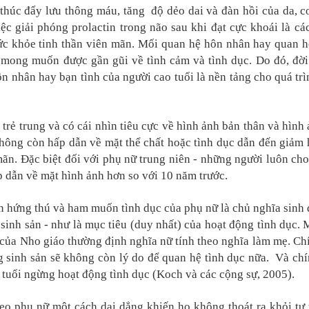
 thúc đẩy lưu thông máu, tăng độ dẻo dai và đàn hồi của da, c
 giải phóng prolactin trong não sau khi đạt cực khoái là các
sức khỏe tinh thần viên mãn. Mối quan hệ hôn nhân hay quan h
n mong muốn được gần gũi về tình cảm và tình dục. Do đó, đời
n nhân hay bạn tình của người cao tuổi là nền tảng cho quá trì
 trẻ trung và có cái nhìn tiêu cực về hình ảnh bản thân và hình
không còn hấp dẫn về mặt thể chất hoặc tình dục dẫn đến giả
ãn. Đặc biệt đối với phụ nữ trung niên - những người luôn cho
 dẫn về mặt hình ảnh hơn so với 10 năm trước.
 hứng thú và ham muốn tình dục của phụ nữ là chủ nghĩa sinh đ
sinh sản - như là mục tiêu (duy nhất) của hoạt động tình dục. 
của Nho giáo thường định nghĩa nữ tính theo nghĩa làm mẹ. Chí
 sinh sản sẽ không còn lý do để quan hệ tình dục nữa. Và chí
o tuổi ngừng hoạt động tình dục (Koch và các cộng sự, 2005).
heo phụ nữ một cách dai dẳng khiến họ không thoát ra khỏi tư