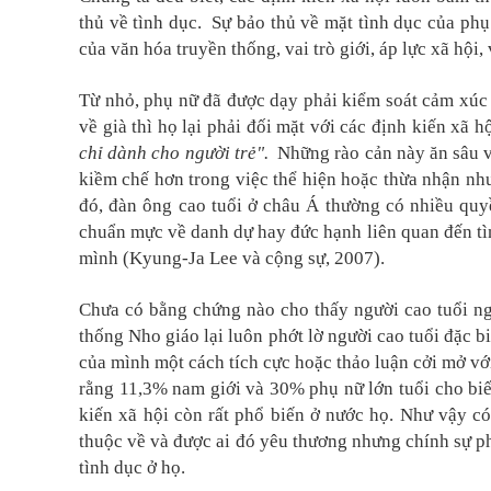
thủ về tình dục. Sự bảo thủ về mặt tình dục của phụ
của văn hóa truyền thống, vai trò giới, áp lực xã hội,
Từ nhỏ, phụ nữ đã được dạy phải kiểm soát cảm xúc 
về già thì họ lại phải đối mặt với các định kiến xã 
chỉ dành cho người trẻ".
Những rào cản này ăn sâu và
kiềm chế hơn trong việc thể hiện hoặc thừa nhận nhu
đó, đàn ông cao tuổi ở châu Á thường có nhiều quyề
chuẩn mực về danh dự hay đức hạnh liên quan đến tìn
mình (Kyung-Ja Lee và cộng sự, 2007).
Chưa có bằng chứng nào cho thấy người cao tuổi ng
thống Nho giáo lại luôn phớt lờ người cao tuổi đặc b
của mình một cách tích cực hoặc thảo luận cởi mở v
rằng 11,3% nam giới và 30% phụ nữ lớn tuổi cho biế
kiến xã hội còn rất phổ biến ở nước họ. Như vậy c
thuộc về và được ai đó yêu thương nhưng chính sự ph
tình dục ở họ.