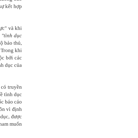
sự kết hợp
ực" và khi
c
"tình dục
ộ bảo thủ,
 Trong khi
ộc bởi các
nh dục của
 có truyền
ề tình dục
ốc báo cáo
ôn vì định
 dục, được
m ham muốn