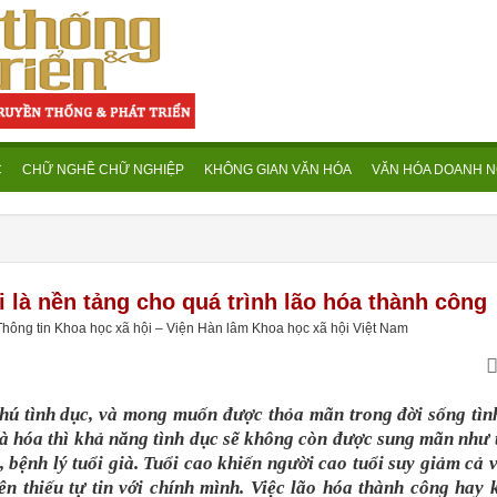
C
CHỮ NGHỀ CHỮ NGHIỆP
KHÔNG GIAN VĂN HÓA
VĂN HÓA DOANH N
 là nền tảng cho quá trình lão hóa thành công
Thông tin Khoa học xã hội – Viện Hàn lâm Khoa học xã hội Việt Nam
hú tình dục, và mong muốn được thỏa mãn trong đời sống tìn
già hóa thì khả năng tình dục sẽ không còn được sung mãn như 
, bệnh lý tuổi già. Tuổi cao khiến người cao tuổi suy giảm cả v
nên thiếu tự tin với chính mình. Việc lão hóa thành công hay