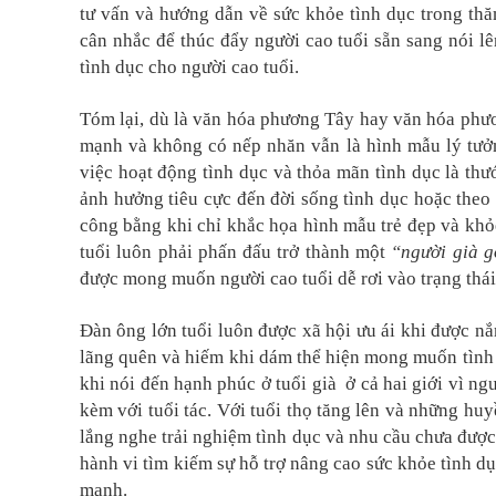
tư vấn và hướng dẫn về sức khỏe tình dục trong th
cân nhắc để thúc đẩy người cao tuổi sẵn sang nói 
tình dục cho người cao tuổi.
Tóm lại, dù là văn hóa phương Tây hay văn hóa phươn
mạnh và không có nếp nhăn vẫn là hình mẫu lý tưởn
việc hoạt động tình dục và thỏa mãn tình dục là thướ
ảnh hưởng tiêu cực đến đời sống tình dục hoặc theo 
công bằng khi chỉ khắc họa hình mẫu trẻ đẹp và kh
tuổi luôn phải phấn đấu trở thành một
“người già g
được mong muốn người cao tuổi dễ rơi vào trạng thá
Đàn ông lớn tuổi luôn được xã hội ưu ái khi được nắm
lãng quên và hiếm khi dám thể hiện mong muốn tình 
khi nói đến hạnh phúc ở tuổi già ở cả hai giới vì ng
kèm với tuổi tác. Với tuổi thọ tăng lên và những huy
lắng nghe trải nghiệm tình dục và nhu cầu chưa được 
hành vi tìm kiếm sự hỗ trợ nâng cao sức khỏe tình dụ
mạnh.