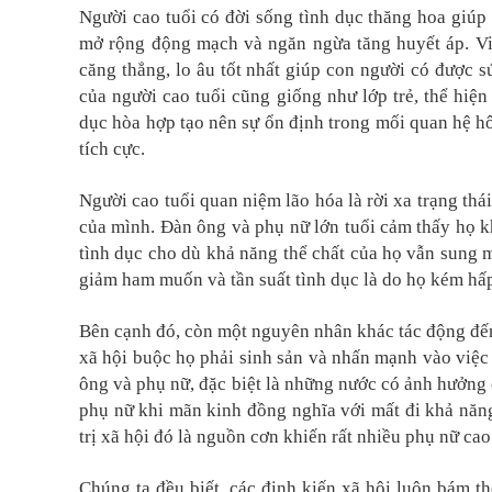
Người cao tuổi có đời sống tình dục thăng hoa giúp
mở rộng động mạch và ngăn ngừa tăng huyết áp. Việc
căng thẳng, lo âu tốt nhất giúp con người có được 
của người cao tuổi cũng giống như lớp trẻ, thể hiệ
dục hòa hợp tạo nên sự ổn định trong mối quan hệ hô
tích cực.
Người cao tuổi quan niệm lão hóa là rời xa trạng thái
của mình. Đàn ông và phụ nữ lớn tuổi cảm thấy họ 
tình dục cho dù khả năng thể chất của họ vẫn sung m
giảm ham muốn và tần suất tình dục là do họ kém hấp
Bên cạnh đó, còn một nguyên nhân khác tác động đến
xã hội buộc họ phải sinh sản và nhấn mạnh vào việc 
ông và phụ nữ, đặc biệt là những nước có ảnh hưởng 
phụ nữ khi mãn kinh đồng nghĩa với mất đi khả năng
trị xã hội đó là nguồn cơn khiến rất nhiều phụ nữ ca
Chúng ta đều biết, các định kiến xã hội luôn bám t