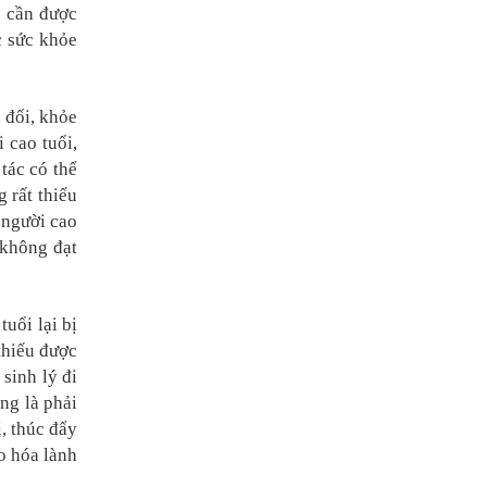
p cần được
c sức khỏe
 đối, khỏe
 cao tuổi,
tác có thể
 rất thiếu
 người cao
 không đạt
uổi lại bị
thiếu được
sinh lý đi
ng là phải
, thúc đẩy
o hóa lành