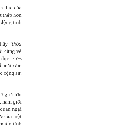
nh dục của
t thấp hơn
 động tình
 thấy
“thỏa
ối cùng về
h dục. 76%
về mặt cảm
c cộng sự.
ữ giới lớn
, nam giới
 quan ngại
ực của một
 muốn tình