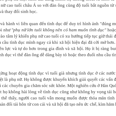
 nữ cao tuổi châu Á so với đàn ông cùng độ tuổi bắt nguồn từ 
 và thay đổi sinh học.
và hành vi liên quan đến tình dục để duy trì hình ảnh "đúng m
hội như
"phụ nữ lớn tuổi không nên có ham muốn tình dục"
hoặ
o tâm lý khiến phụ nữ cao tuổi có xu hướng tiếp tục giữ thái đ
 cầu tình dục mình ngay cả khi xã hội hiện đại đã cởi mở hơn.
n lực và tự do hơn trong gia đình và xã hội. Họ ít bị ràng bu
h dục vì thế đàn ông dễ dàng bày tỏ hoặc theo đuổi nhu cầu tì
ừng hoạt động tình dục vì tuổi già nhưng tình dục ở các nước
iệt là phụ nữ. Họ không được khuyến khích giải quyết các vấn đ
ới các chuyên gia chăm sóc sức khỏe. Một nghiên cứu ở Hàn Qu
t họ không hài lòng về tình dục cũng như không hy vọng tái h
ó thể thấy, người cao tuổi vẫn mong muốn được thỏa mãn tình
ản đối tái hôn từ con cái và xã hội đã tạo nên ức chế, kìm hã