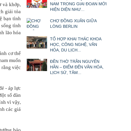
NAM TRONG GIAI ĐOẠN MỚI
ơ và khớp,
HIỆN DIỆN NHƯ...
h giải tỏa
ệ bạn tình
CHỢ ĐỒNG XUÂN GIỮA
 sống tình
LÒNG BERLIN
nh lão hóa
TỔ HỢP KHAI THÁC KHOA
HỌC, CÔNG NGHỆ, VĂN
HÓA, DU LỊCH...
 ảnh cơ thể
m ham muốn
ĐỀN THỜ TRẦN NGUYÊN
 rằng việc
HÃN – ĐIỂM ĐẾN VĂN HÓA,
LỊCH SỬ, TÂM...
ẻ - áp lực
Một số đàn
nh vì vậy,
nh các giá
 tưởng bảo