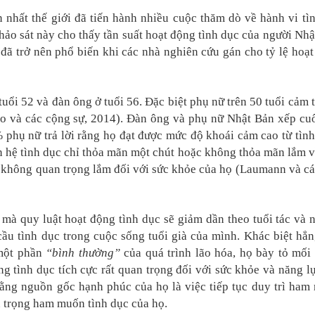
n nhất thế giới đã tiến hành nhiều cuộc thăm dò về hành vi tì
khảo sát này cho thấy tần suất hoạt động tình dục của người Nhậ
đã trở nên phổ biến khi các nhà nghiên cứu gán cho tỷ lệ hoạt
tuổi 52 và đàn ông ở tuổi 56. Đặc biệt phụ nữ trên 50 tuổi cảm
o và các cộng sự, 2014). Đàn ông và phụ nữ Nhật Bản xếp cu
 phụ nữ trả lời rằng họ đạt được mức độ khoái cảm cao từ tìn
n hệ tình dục chỉ thỏa mãn một chút hoặc không thỏa mãn lắm 
 không quan trọng lắm đối với sức khỏe của họ (Laumann và cá
mà quy luật hoạt động tình dục sẽ giảm dần theo tuổi tác và n
ầu tình dục trong cuộc sống tuổi già của mình. Khác biệt hẳn
 một phần
“bình thường”
của quá trình lão hóa, họ bày tỏ mối
g tình dục tích cực rất quan trọng đối với sức khỏe và năng l
rằng nguồn gốc hạnh phúc của họ là việc tiếp tục duy trì ham
n trọng ham muốn tình dục của họ.