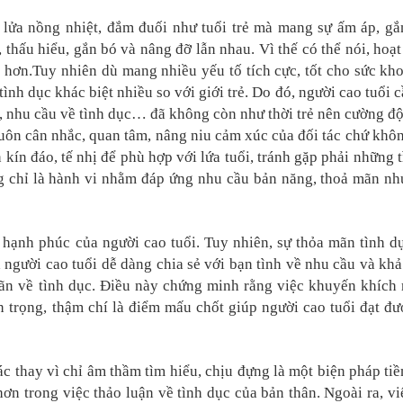
 lửa nồng nhiệt, đắm đuối như tuổi trẻ mà mang sự ấm áp, gắn
thấu hiểu, gắn bó và nâng đỡ lẫn nhau. Vì thế có thể nói, hoạt
 hơn.Tuy nhiên dù mang nhiều yếu tố tích cực, tốt cho sức kho
tình dục khác biệt nhiều so với giới trẻ. Do đó, người cao tuổi 
ần, nhu cầu về tình dục… đã không còn như thời trẻ nên cường độ
luôn cân nhắc, quan tâm, nâng niu cảm xúc của đối tác chứ khô
n kín đáo, tế nhị để phù hợp với lứa tuổi, tránh gặp phải những 
ng chỉ là hành vi nhằm đáp ứng nhu cầu bản năng, thoả mãn n
 hạnh phúc của người cao tuổi. Tuy nhiên, sự thỏa mãn tình d
 người cao tuổi dễ dàng chia sẻ với bạn tình về nhu cầu và khả
ãn về tình dục. Điều này chứng minh rằng việc khuyến khích
an trọng, thậm chí là điểm mấu chốt giúp người cao tuổi đạt đư
ác thay vì chỉ âm thầm tìm hiểu, chịu đựng là một biện pháp ti
n trong việc thảo luận về tình dục của bản thân. Ngoài ra, vi