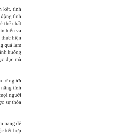
 kết, tình
 động tình
ẻ thể chất
cần hiểu và
 thực hiện
ng quá lạm
tình huống
hục dục mà
ục ở người
 năng tình
 mọi người
ợc sự thỏa
ềm năng để
ệc kết hợp