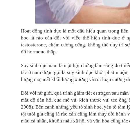
Hoạt động tình dục là một dấu hiệu quan trọng liên 
học là rào cản đối với việc thể hiện tình dục ở 
testosterone, chậm cương cứng, không thể duy trì 
độ hormone thấp.
Suy sinh dục nam là một hội chứng lâm sàng do thiế
tác ở nam được gọi là suy sinh dục khởi phát muộn, 
lượng mỡ, mất khối lượng xương và rối loạn cương d
Đối với nữ giới, quá trình giảm tiết estrogen sau mãn
mất độ đàn hồi của mô vú, kích thước vú, teo ống
2008). Bên cạnh những yếu tố sinh học, yếu tố tâm lý
tật tuổi già cũng là rào cản cũng làm thay đổi hành 
mẫu cá nhân, khuôn mẫu xã hội và văn hóa cũng tác đ