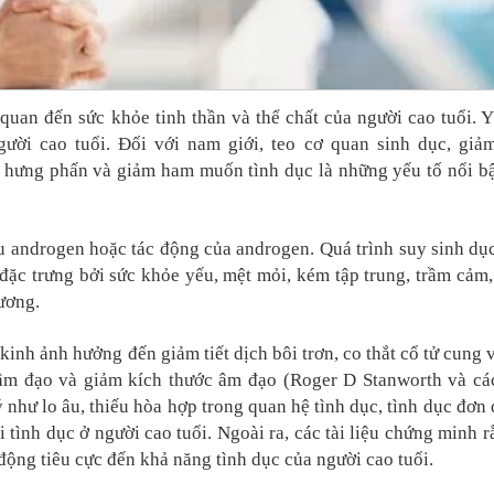
quan đến sức khỏe tinh thần và thể chất của người cao tuổi. Y
người cao tuổi. Đối với nam giới, teo cơ quan sinh dục, gi
sự hưng phấn và giảm ham muốn tình dục là những yếu tố nổi b
u androgen hoặc tác động của androgen. Quá trình suy sinh dục
đặc trưng bởi sức khỏe yếu, mệt mỏi, kém tập trung, trầm cảm,
ương.
 kinh ảnh hưởng đến giảm tiết dịch bôi trơn, co thắt cổ tử cung 
 âm đạo và giảm kích thước âm đạo (Roger D Stanworth và cá
 như lo âu, thiếu hòa hợp trong quan hệ tình dục, tình dục đơn 
vi tình dục ở người cao tuổi. Ngoài ra, các tài liệu chứng minh 
ộng tiêu cực đến khả năng tình dục của người cao tuổi.