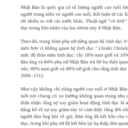
Nhật Bản là quốc gia có số lượng người cao tuổi lớ
người trung niên và người cao tuổi. Kết luận từ các 
rất nhiều so với các nước khác. Thuật ngữ
“vô tính”
dục trong hôn nhân của hai nhóm này ở Nhật Bản.
Theo đó, trung bình phụ nữ dừng quan hệ tình dục ở 
mãn hơn vì không quan hệ tình dục.”
(Araki Chinek
mức độ thỏa mãn tình dục: chỉ 18% nam giới và 10%
đàn ông và 84% phụ nữ Nhật Bản trả lời họ thấy qua
xúc; 80% nam giới và 88% nữ giới cho rằng tình dục
2006 :151).
Như vậy không chỉ riêng người cao tuổi ở Nhật Bản 
tuổi nói chung có xu hướng không quan trọng nhu c
thừa nhận rằng sự suy giảm hoạt động tình dục là
đáng kể về sự suy giảm này vì cảm thấy rằng đời sốn
người đàn ông khi về già. Đàn ông đã kết hôn cho 
dục, trong khi phụ nữ đã kết hôn lại hạ thấp tầm qua