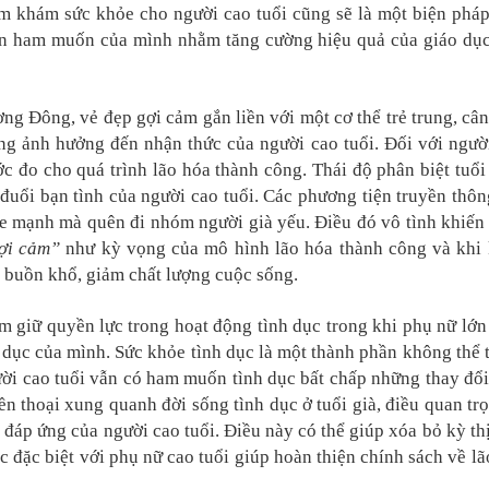
ăm khám sức khỏe cho người cao tuổi cũng sẽ là một biện phá
lên ham muốn của mình nhằm tăng cường hiệu quả của giáo dụ
g Đông, vẻ đẹp gợi cảm gắn liền với một cơ thể trẻ trung, cân
g ảnh hưởng đến nhận thức của người cao tuổi. Đối với người
c đo cho quá trình lão hóa thành công. Thái độ phân biệt tuổi 
đuổi bạn tình của người cao tuổi. Các phương tiện truyền thông
ỏe mạnh mà quên đi nhóm người già yếu. Điều đó vô tình khiến
ợi cảm”
như kỳ vọng của mô hình lão hóa thành công và khi
i buồn khổ, giảm chất lượng cuộc sống.
 giữ quyền lực trong hoạt động tình dục trong khi phụ nữ lớn t
dục của mình. Sức khỏe tình dục là một thành phần không thể 
ười cao tuổi vẫn có ham muốn tình dục bất chấp những thay đổi 
ền thoại xung quanh đời sống tình dục ở tuổi già, điều quan trọ
đáp ứng của người cao tuổi. Điều này có thể giúp xóa bỏ kỳ thị
c đặc biệt với phụ nữ cao tuổi giúp hoàn thiện chính sách về lã