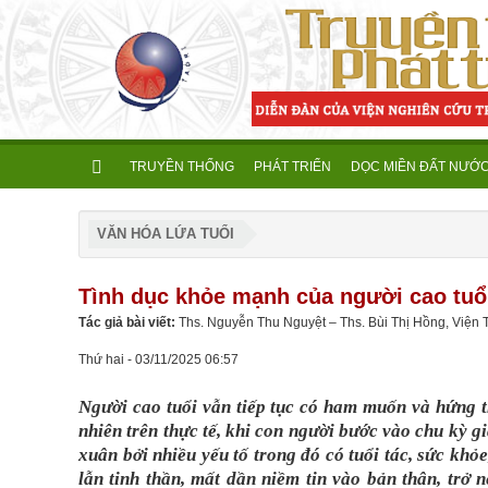
TRUYỀN THỐNG
PHÁT TRIỂN
DỌC MIỀN ĐẤT NƯỚ
VĂN HÓA LỨA TUỔI
Tình dục khỏe mạnh của người cao tuổi
Tác giả bài viết:
Ths. Nguyễn Thu Nguyệt – Ths. Bùi Thị Hồng, Viện 
Thứ hai - 03/11/2025 06:57
Người cao tuổi vẫn tiếp tục có ham muốn và hứng t
nhiên trên thực tế, khi con người bước vào chu kỳ 
xuân bởi nhiều yếu tố trong đó có tuổi tác, sức khỏe
lẫn tinh thần, mất dần niềm tin vào bản thân, trở 