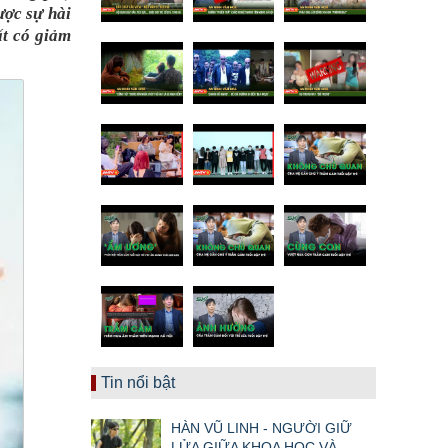
ược sự hài
ất có giảm
Tin nổi bật
HÀN VŨ LINH - NGƯỜI GIỮ
LỬA GIỮA KHOA HỌC VÀ