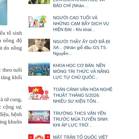
BÁO CHÍ (Nhân...
NGƯỜI CAO TUỔI VÀ
NHỮNG CẠM BẪY DỊCH VỤ
HIỆN ĐẠI - Khi khát...
ếu tố sinh
ảm nồng độ
NGƯỜI THẦY ẤY GIỜ ĐÃ ĐI
ật do nồng
XA... (Nhân giỗ đầu GS.TS.
Nguyễn...
KHOA HỌC CƠ BẢN: NỀN
 theo tuổi
MÓNG TRI THỨC VÀ NĂNG
 tăng khối
LỰC TỰ CHỦ QUỐC...
TOÀN CẢNH VĂN HÓA NGHỆ
THUẬT THÁNG 5/2026:
và tử cung,
NHIỀU SỰ KIỆN TÔN...
c cộng sự,
TRƯỜNG THCS VĂN YÊN
điệu, bệnh
TRƯỚC MÙA TUYỂN SINH:
rằng khuôn
KHI ÁP LỰC TRỞ...
MẶT TRẬN TỔ QUỐC VIỆT