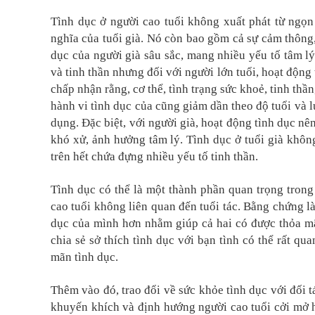
Tình dục ở người cao tuổi không xuất phát từ ngọn
nghĩa của tuổi già. Nó còn bao gồm cả sự cảm thông, 
dục của người già sâu sắc, mang nhiều yếu tố tâm lý
và tinh thần nhưng đối với người lớn tuổi, hoạt động 
chấp nhận rằng, cơ thể, tình trạng sức khoẻ, tinh th
hành vi tình dục của cũng giảm dần theo độ tuổi và 
dụng. Đặc biệt, với người già, hoạt động tình dục nê
khó xử, ảnh hưởng tâm lý. Tình dục ở tuổi già khô
trên hết chứa đựng nhiều yếu tố tinh thần.
Tình dục có thể là một thành phần quan trọng trong
cao tuổi không liên quan đến tuổi tác. Bằng chứng là
dục của mình hơn nhằm giúp cả hai có được thỏa m
chia sẻ sở thích tình dục với bạn tình có thể rất qu
mãn tình dục.
Thêm vào đó, trao đổi về sức khỏe tình dục với đối t
khuyến khích và định hướng người cao tuổi cởi mở hơ