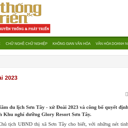
C
CHỮ NGHỀ CHỮ NGHIỆP
KHÔNG GIAN VĂN HÓA
VĂN HÓA DOANH N
ài 2023
 Năm du lịch Sơn Tây - xứ Đoài 2023 và công bố quyết địn
ch Khu nghỉ dưỡng Glory Resort Sơn Tây.
hủ tịch UBND thị xã Sơn Tây cho biết, với những nét tinh