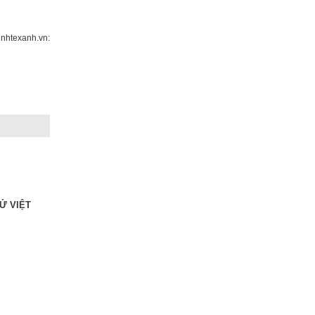
nhtexanh.vn:
Ử VIỆT