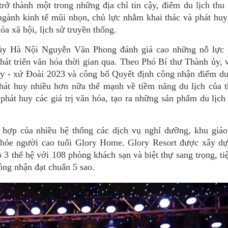
rở thành một trong những địa chỉ tin cậy, điểm du lịch thu
 ngành kinh tế mũi nhọn, chủ lực nhằm khai thác và phát hu
óa xã hội, lịch sử truyền thống.
h ủy Hà Nội Nguyễn Văn Phong đánh giá cao những nỗ lực 
át triển văn hóa thời gian qua. Theo Phó Bí thư Thành ủy, v
 - xứ Đoài 2023 và công bố Quyết định công nhận điểm du 
hát huy nhiều hơn nữa thế mạnh về tiềm năng du lịch của t
hát huy các giá trị văn hóa, tạo ra những sản phẩm du lịch
 hợp của nhiều hệ thống các dịch vụ nghỉ dưỡng, khu giáo
hỏe người cao tuổi Glory Home. Glory Resort được xây dự
3 thế hệ với 108 phòng khách sạn và biệt thự sang trọng, ti
ông nhận đạt chuẩn 5 sao.