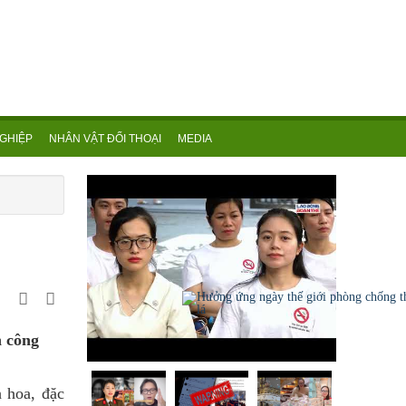
GHIỆP
NHÂN VẬT ĐỐI THOẠI
MEDIA
h công
 hoa, đặc