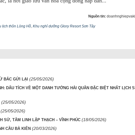
ắc, là nơi giao lưu văn hóa cộng đồng hấp dẫn...
Nguồn tin:
doanhnghiepvaki
 lịch thôn Lòng Hồ
,
Khu nghỉ dưỡng Glory Resort Sơn Tây
(25/05/2026)
Ứ BẮC GỬI LẠI
H: DẤU TÍCH VỀ MỘT DANH TƯỚNG HẢI QUÂN ĐẶC BIỆT NHẤT LỊCH S
(25/05/2026)
(25/05/2026)
(18/05/2026)
H SỬ, TÂM LINH LẬP THẠCH – VĨNH PHÚC
(20/03/2026)
NH CẦU BÀ KIÊN