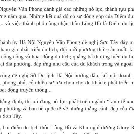
 Nguyễn Văn Phong đánh giá cao những nỗ lực, thành tựu phá
những năm qua. Những kết quả đó có sự đóng góp của Điểm du
 và việc thành phố công nhận thôn Lòng Hồ là Điểm du lịc
 Thành ủy Hà Nội Nguyễn Văn Phong đề nghị Sơn Tây đẩy m
tham gia phát triển du lịch; đổi mới phương thức sản xuất, k
công cộng và hoạt động du lịch; quảng bá thương hiệu du lịc
tại địa phương, đáp ứng nhu cầu của du khách trong và ngoài
ũng đề nghị Sở Du lịch Hà Nội hướng dẫn, kết nối doanh 
g, phong phú, có nhiều sự lựa chọn cho du khách; phát triển 
oạt động truyền thống...
g định, thị xã đang nỗ lực phát triển ngành “kinh tế xa
p phương và bạn bè quốc tế về những thắng cảnh đẹp của đị
ủa Sơn Tây.
y, hai điểm du lịch thôn Lòng Hồ và Khu nghỉ dưỡng Glory 