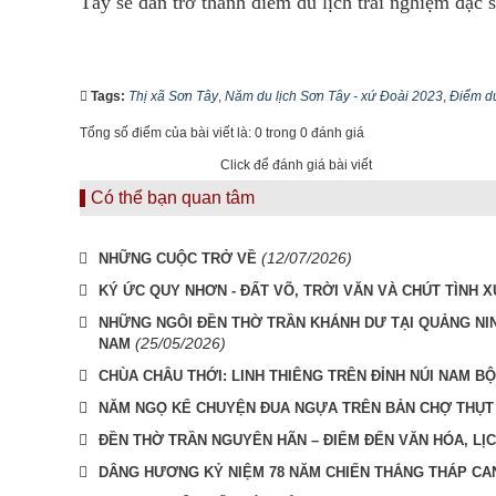
Tây sẽ dần trở thành điểm du lịch trải nghiệm đặc s
Tags:
Thị xã Sơn Tây
,
Năm du lịch Sơn Tây - xứ Đoài 2023
,
Điểm du
Tổng số điểm của bài viết là: 0 trong 0 đánh giá
Click để đánh giá bài viết
Có thể bạn quan tâm
(12/07/2026)
NHỮNG CUỘC TRỞ VỀ
KÝ ỨC QUY NHƠN - ĐẤT VÕ, TRỜI VĂN VÀ CHÚT TÌNH X
NHỮNG NGÔI ĐỀN THỜ TRẦN KHÁNH DƯ TẠI QUẢNG NIN
(25/05/2026)
NAM
CHÙA CHÂU THỚI: LINH THIÊNG TRÊN ĐỈNH NÚI NAM BỘ
NĂM NGỌ KỂ CHUYỆN ĐUA NGỰA TRÊN BẢN CHỢ THỤT
ĐỀN THỜ TRẦN NGUYÊN HÃN – ĐIỂM ĐẾN VĂN HÓA, LỊC
DÂNG HƯƠNG KỶ NIỆM 78 NĂM CHIẾN THẮNG THÁP CA