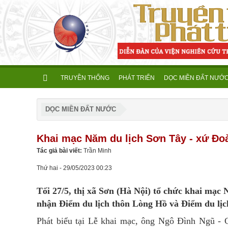
TRUYỀN THỐNG
PHÁT TRIỂN
DỌC MIỀN ĐẤT NƯỚ
DỌC MIỀN ĐẤT NƯỚC
Khai mạc Năm du lịch Sơn Tây - xứ Đo
Tác giả bài viết:
Trần Minh
Thứ hai - 29/05/2023 00:23
Tối 27/5, thị xã Sơn (Hà Nội) tổ chức khai mạc
nhận Điểm du lịch thôn Lòng Hồ và Điểm du lị
Phát biểu tại Lễ khai mạc, ông Ngô Đình Ngũ - C