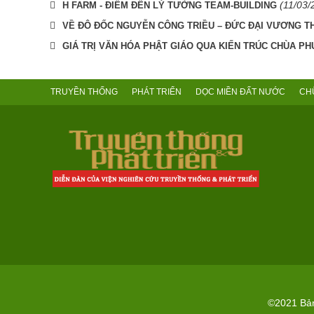
(11/03/
H FARM - ĐIỂM ĐẾN LÝ TƯỞNG TEAM-BUILDING
VỀ ĐÔ ĐỐC NGUYỄN CÔNG TRIỀU – ĐỨC ĐẠI VƯƠNG 
GIÁ TRỊ VĂN HÓA PHẬT GIÁO QUA KIẾN TRÚC CHÙA PH
TRUYỀN THỐNG
PHÁT TRIỂN
DỌC MIỀN ĐẤT NƯỚC
CH
©2021 Bản 