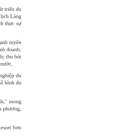
t triển du
 lịch Làng
h thực sự
ạnh tuyên
inh doanh,
h; thu hút
 nước.
nghiệp du
mô hình du
nh," mong
a phương,
Resort Sơn