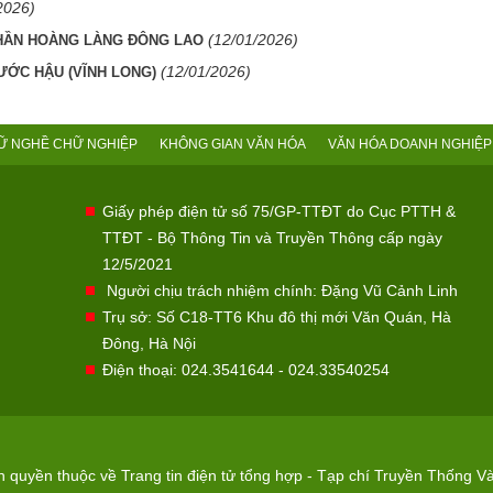
2026)
(12/01/2026)
THẦN HOÀNG LÀNG ĐÔNG LAO
(12/01/2026)
ƯỚC HẬU (VĨNH LONG)
Ữ NGHỀ CHỮ NGHIỆP
KHÔNG GIAN VĂN HÓA
VĂN HÓA DOANH NGHIỆP
Giấy phép điện tử số 75/GP-TTĐT do Cục PTTH &
TTĐT - Bộ Thông Tin và Truyền Thông cấp ngày
12/5/2021
Người chịu trách nhiệm chính: Đặng Vũ Cảnh Linh
Trụ sở: Số C18-TT6 Khu đô thị mới Văn Quán, Hà
Đông, Hà Nội
Điện thoại: 024.3541644 - 024.33540254
quyền thuộc về Trang tin điện tử tổng hợp - Tạp chí Truyền Thống Và