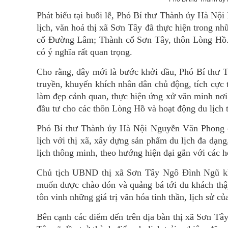
Phát biểu tại buổi lễ, Phó Bí thư Thành ủy Hà Nội
lịch, văn hoá thị xã Sơn Tây đã thực hiện trong 
cổ Đường Lâm; Thành cổ Sơn Tây, thôn Lòng Hồ...
có ý nghĩa rất quan trọng.
Cho rằng, đây mới là bước khởi đầu, Phó Bí thư
truyền, khuyến khích nhân dân chủ động, tích cực 
làm đẹp cảnh quan, thực hiện ứng xử văn minh nơi 
đầu tư cho các thôn Lòng Hồ và hoạt động du lịch 
Phó Bí thư Thành ủy Hà Nội Nguyễn Văn Phong c
lịch với thị xã, xây dựng sản phẩm du lịch đa dạn
lịch thông minh, theo hướng hiện đại gắn với các h
Chủ tịch UBND thị xã Sơn Tây Ngô Đình Ngũ khẳn
muốn được chào đón và quảng bá tới du khách thậ
tôn vinh những giá trị văn hóa tinh thần, lịch sử c
Bên cạnh các điểm đến trên địa bàn thị xã Sơn Tâ