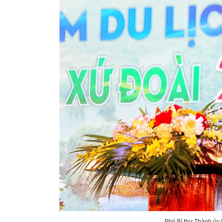
Phó Bí thư Thành ủy 