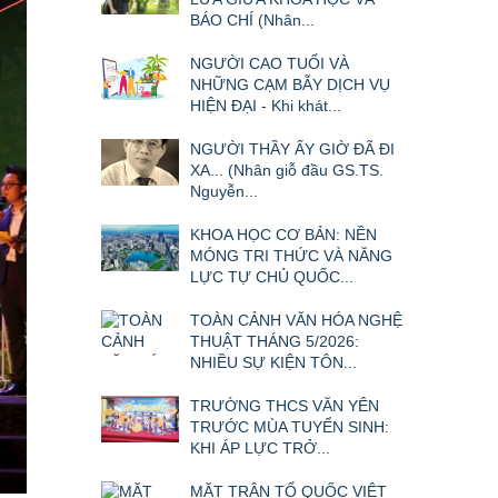
BÁO CHÍ (Nhân...
NGƯỜI CAO TUỔI VÀ
NHỮNG CẠM BẪY DỊCH VỤ
HIỆN ĐẠI - Khi khát...
NGƯỜI THẦY ẤY GIỜ ĐÃ ĐI
XA... (Nhân giỗ đầu GS.TS.
Nguyễn...
KHOA HỌC CƠ BẢN: NỀN
MÓNG TRI THỨC VÀ NĂNG
LỰC TỰ CHỦ QUỐC...
TOÀN CẢNH VĂN HÓA NGHỆ
THUẬT THÁNG 5/2026:
NHIỀU SỰ KIỆN TÔN...
TRƯỜNG THCS VĂN YÊN
TRƯỚC MÙA TUYỂN SINH:
KHI ÁP LỰC TRỞ...
MẶT TRẬN TỔ QUỐC VIỆT