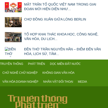
MẶT TRẬN TỔ QUỐC VIỆT NAM TRONG GIAI
ĐOẠN MỚI HIỆN DIỆN NHƯ...
CHỢ ĐỒNG XUÂN GIỮA LÒNG BERLIN
TỔ HỢP KHAI THÁC KHOA HỌC, CÔNG NGHỆ,
VĂN HÓA, DU LỊCH...
ĐỀN THỜ TRẦN NGUYÊN HÃN – ĐIỂM ĐẾN VĂN
HÓA, LỊCH SỬ, TÂM...
TRUYỀN THỐNG
PHÁT TRIỂN
DỌC MIỀN ĐẤT NƯỚC
CHỮ NGHỀ CHỮ NGHIỆP
KHÔNG GIAN VĂN HÓA
VĂN HÓA DOANH NGHIỆP
NHÂN VẬT ĐỐI THOẠI
MEDIA