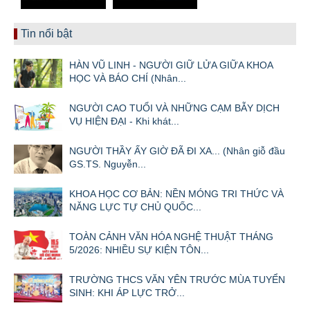
Tin nổi bật
HÀN VŨ LINH - NGƯỜI GIỮ LỬA GIỮA KHOA
HỌC VÀ BÁO CHÍ (Nhân...
NGƯỜI CAO TUỔI VÀ NHỮNG CẠM BẪY DỊCH
VỤ HIỆN ĐẠI - Khi khát...
NGƯỜI THẦY ẤY GIỜ ĐÃ ĐI XA... (Nhân giỗ đầu
GS.TS. Nguyễn...
KHOA HỌC CƠ BẢN: NỀN MÓNG TRI THỨC VÀ
NĂNG LỰC TỰ CHỦ QUỐC...
TOÀN CẢNH VĂN HÓA NGHỆ THUẬT THÁNG
5/2026: NHIỀU SỰ KIỆN TÔN...
TRƯỜNG THCS VĂN YÊN TRƯỚC MÙA TUYỂN
SINH: KHI ÁP LỰC TRỞ...