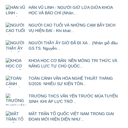
HÀN VŨ LINH - NGƯỜI GIỮ LỬA GIỮA KHOA
HỌC VÀ BÁO CHÍ (Nhân...
NGƯỜI CAO TUỔI VÀ NHỮNG CẠM BẪY DỊCH
VỤ HIỆN ĐẠI - Khi khát...
NGƯỜI THẦY ẤY GIỜ ĐÃ ĐI XA... (Nhân giỗ đầu
GS.TS. Nguyễn...
KHOA HỌC CƠ BẢN: NỀN MÓNG TRI THỨC VÀ
NĂNG LỰC TỰ CHỦ QUỐC...
TOÀN CẢNH VĂN HÓA NGHỆ THUẬT THÁNG
5/2026: NHIỀU SỰ KIỆN TÔN...
TRƯỜNG THCS VĂN YÊN TRƯỚC MÙA TUYỂN
SINH: KHI ÁP LỰC TRỞ...
MẶT TRẬN TỔ QUỐC VIỆT NAM TRONG GIAI
ĐOẠN MỚI HIỆN DIỆN NHƯ...