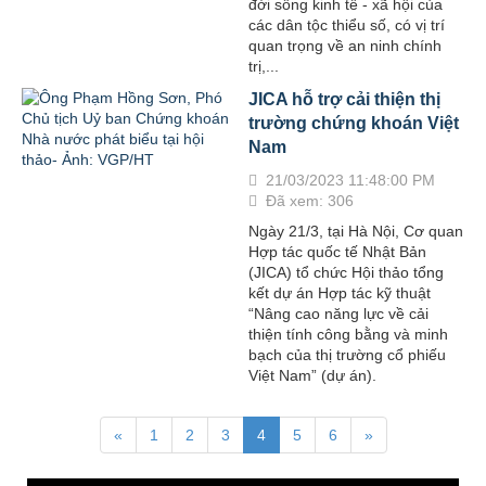
đời sống kinh tế - xã hội của
các dân tộc thiểu số, có vị trí
quan trọng về an ninh chính
trị,...
JICA hỗ trợ cải thiện thị
trường chứng khoán Việt
Nam
21/03/2023 11:48:00 PM
Đã xem: 306
Ngày 21/3, tại Hà Nội, Cơ quan
Hợp tác quốc tế Nhật Bản
(JICA) tổ chức Hội thảo tổng
kết dự án Hợp tác kỹ thuật
“Nâng cao năng lực về cải
thiện tính công bằng và minh
bạch của thị trường cổ phiếu
Việt Nam” (dự án).
«
1
2
3
4
5
6
»