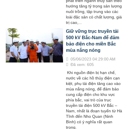
phát triển ngành thủy sản theo
hướng tăng tỷ trọng sản lượng
nuôi trồng, tập trung vào các
loài đặc sản có chất lượng, giá
trị cao,...
Giữ vững trục truyền tải
500 kV Bắc-Nam để đảm
bảo điện cho miền Bắc
mùa nắng nóng
05/06/2023 04:29:00 AM
Đã xem: 605
Khi nguồn điện bị hạn chế,
nước về các hồ thủy điện cạn
kiệt, phụ tải điện tăng cao vào
mùa nắng nóng, để đảm bảo
cung cấp điện cho khu vực
phía bắc, vai trò của trục
truyền tải điện 500 kV Bắc –
Nam, nhất là đoạn tuyến từ Hà
Tĩnh đến Nho Quan (Ninh
Bình) có ý nghĩa rất quan
trọng.