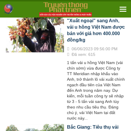
"Xuất ngoại" sang Anh,
vải u hồng Việt Nam được
bán với giá hơn 400.000
đồng/kg
06/06/2023 09:56:00 PM
Đã xem: 615
1 tấn vải u hồng Việt Nam (vải
chín sớm) vừa được Công ty
TT Meridian nhập khẩu vào
Anh, trở thành lô vải xuất chính
ngạch đầu tiên của Việt Nam
đến Anh trong năm nay. Dự
kiến, mỗi tuần công ty sẽ nhập
từ 3 - 5 tấn vải sang Anh tùy
theo nhu cầu tiêu thụ. Đáng
chú ý, vải Việt Nam tại đất
nước này...
Bắc Giang: Tiêu thụ vải