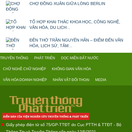
CHỢ ĐỒNG XUÂN GIỮA LÒNG BERLIN
TỔ HỢP KHAI THÁC KHOA HỌC, CÔNG NGHỆ,
VĂN HÓA, DU LỊCH...
ĐỀN THỜ TRẦN NGUYÊN HÃN – ĐIỂM ĐẾN VĂN
HÓA, LỊCH SỬ, TÂM...
TRUYỀN THỐNG
PHÁT TRIỂN
DỌC MIỀN ĐẤT NƯỚC
CHỮ NGHỀ CHỮ NGHIỆP
KHÔNG GIAN VĂN HÓA
VĂN HÓA DOANH NGHIỆP
NHÂN VẬT ĐỐI THOẠI
MEDIA
Giấy phép điện tử số 75/GP-TTĐT do Cục PTTH & TTĐT - Bộ
Thông Tin và Truyền Thông cấp ngày 12/5/2021