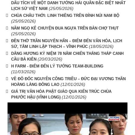
DẤU TÍCH VỀ MỘT DANH TƯỚNG HẢI QUÂN ĐẶC BIỆT NHẤT
(25/05/2026)
LỊCH SỬ VIỆT NAM
CHÙA CHÂU THỚI: LINH THIÊNG TRÊN ĐỈNH NÚI NAM BỘ
(25/05/2026)
NĂM NGỌ KỂ CHUYỆN ĐUA NGỰA TRÊN BẢN CHỢ THỤT
(25/05/2026)
ĐỀN THỜ TRẦN NGUYÊN HÃN – ĐIỂM ĐẾN VĂN HÓA, LỊCH
(18/05/2026)
SỬ, TÂM LINH LẬP THẠCH – VĨNH PHÚC
DÂNG HƯƠNG KỶ NIỆM 78 NĂM CHIẾN THẮNG THÁP CANH
(20/03/2026)
CẦU BÀ KIÊN
H FARM - ĐIỂM ĐẾN LÝ TƯỞNG TEAM-BUILDING
(11/03/2026)
VỀ ĐÔ ĐỐC NGUYỄN CÔNG TRIỀU – ĐỨC ĐẠI VƯƠNG THẦN
(12/01/2026)
HOÀNG LÀNG ĐÔNG LAO
GIÁ TRỊ VĂN HÓA PHẬT GIÁO QUA KIẾN TRÚC CHÙA
(12/01/2026)
PHƯỚC HẬU (VĨNH LONG)