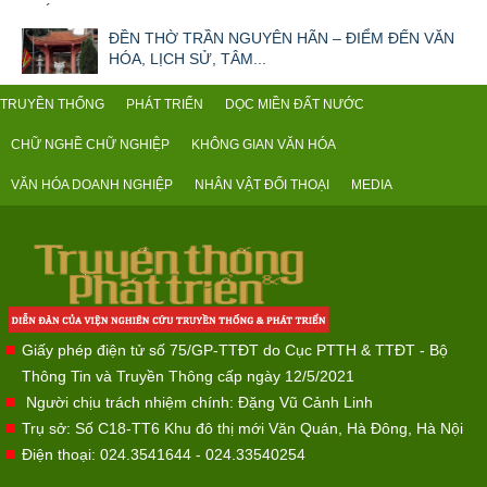
ĐỀN THỜ TRẦN NGUYÊN HÃN – ĐIỂM ĐẾN VĂN
HÓA, LỊCH SỬ, TÂM...
TRUYỀN THỐNG
PHÁT TRIỂN
DỌC MIỀN ĐẤT NƯỚC
CHỮ NGHỀ CHỮ NGHIỆP
KHÔNG GIAN VĂN HÓA
VĂN HÓA DOANH NGHIỆP
NHÂN VẬT ĐỐI THOẠI
MEDIA
Giấy phép điện tử số 75/GP-TTĐT do Cục PTTH & TTĐT - Bộ
Thông Tin và Truyền Thông cấp ngày 12/5/2021
Người chịu trách nhiệm chính: Đặng Vũ Cảnh Linh
Trụ sở: Số C18-TT6 Khu đô thị mới Văn Quán, Hà Đông, Hà Nội
Điện thoại: 024.3541644 - 024.33540254