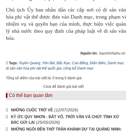
Chủ tịch Ủy ban nhân dân các cấp nơi có di sản văn
hóa phi vật thể được đưa vào Danh mục, trong phạm vi
nhiệm vụ và quyền hạn của mình, thực hiện việc quản
lý nhà nước theo quy định của pháp luật về di sản văn
hóa.
Nguồn tin:
baochinhphu.vn:
Tags:
Tuyên Quang
,
Yên Bái
,
Bắc Kạn
,
Cao Bằng
,
Điện Biên
,
Danh mục
di sản văn hóa phi vật thể quốc gia
,
công bố Danh mục
Tổng số điểm của bài viết là: 0 trong 0 đánh giá
Click để đánh giá bài viết
Có thể bạn quan tâm
(12/07/2026)
NHỮNG CUỘC TRỞ VỀ
KÝ ỨC QUY NHƠN - ĐẤT VÕ, TRỜI VĂN VÀ CHÚT TÌNH XỨ
(25/05/2026)
BẮC GỬI LẠI
NHỮNG NGÔI ĐỀN THỜ TRẦN KHÁNH DƯ TẠI QUẢNG NINH: