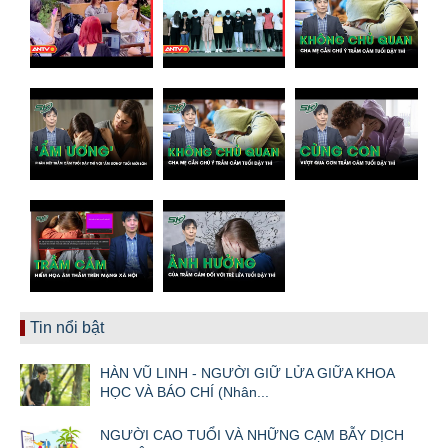
Tin nổi bật
HÀN VŨ LINH - NGƯỜI GIỮ LỬA GIỮA KHOA
HỌC VÀ BÁO CHÍ (Nhân...
NGƯỜI CAO TUỔI VÀ NHỮNG CẠM BẪY DỊCH