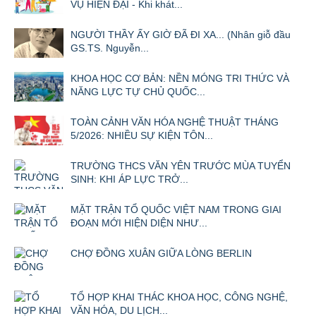
VỤ HIỆN ĐẠI - Khi khát...
NGƯỜI THẦY ẤY GIỜ ĐÃ ĐI XA... (Nhân giỗ đầu
GS.TS. Nguyễn...
KHOA HỌC CƠ BẢN: NỀN MÓNG TRI THỨC VÀ
NĂNG LỰC TỰ CHỦ QUỐC...
TOÀN CẢNH VĂN HÓA NGHỆ THUẬT THÁNG
5/2026: NHIỀU SỰ KIỆN TÔN...
TRƯỜNG THCS VĂN YÊN TRƯỚC MÙA TUYỂN
SINH: KHI ÁP LỰC TRỞ...
MẶT TRẬN TỔ QUỐC VIỆT NAM TRONG GIAI
ĐOẠN MỚI HIỆN DIỆN NHƯ...
CHỢ ĐỒNG XUÂN GIỮA LÒNG BERLIN
TỔ HỢP KHAI THÁC KHOA HỌC, CÔNG NGHỆ,
VĂN HÓA, DU LỊCH...