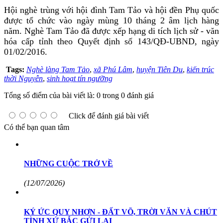
Hội nghè trùng với hội đình Tam Tảo và hội đền Phụ quốc
được tổ chức vào ngày mùng 10 tháng 2 âm lịch hàng
năm. Nghè Tam Tảo đã được xếp hạng di tích lịch sử - văn
hóa cấp tỉnh theo Quyết định số 143/QĐ-UBND, ngày
01/02/2016.
Tags:
Nghè làng Tam Tảo
,
xã Phú Lâm
,
huyện Tiên Du
,
kiến trúc
thời Nguyễn
,
sinh hoạt tín ngưỡng
Tổng số điểm của bài viết là: 0 trong 0 đánh giá
Click để đánh giá bài viết
Có thể bạn quan tâm
NHỮNG CUỘC TRỞ VỀ
(12/07/2026)
KÝ ỨC QUY NHƠN - ĐẤT VÕ, TRỜI VĂN VÀ CHÚT
TÌNH XỨ BẮC GỬI LẠI