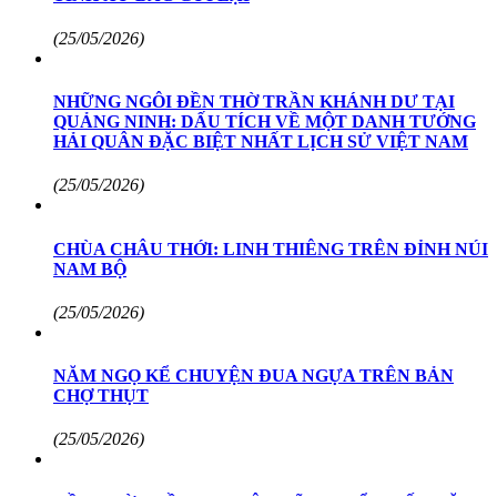
(25/05/2026)
NHỮNG NGÔI ĐỀN THỜ TRẦN KHÁNH DƯ TẠI
QUẢNG NINH: DẤU TÍCH VỀ MỘT DANH TƯỚNG
HẢI QUÂN ĐẶC BIỆT NHẤT LỊCH SỬ VIỆT NAM
(25/05/2026)
CHÙA CHÂU THỚI: LINH THIÊNG TRÊN ĐỈNH NÚI
NAM BỘ
(25/05/2026)
NĂM NGỌ KỂ CHUYỆN ĐUA NGỰA TRÊN BẢN
CHỢ THỤT
(25/05/2026)