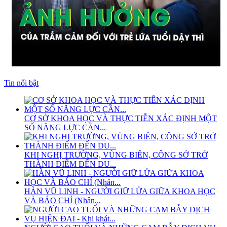
Tin nổi bật
CƠ SỞ KHOA HỌC VÀ THỰC TIỄN XÁC ĐỊNH MỘT
SỐ NĂNG LỰC CẦN...
KHI NGHỊ TRƯỜNG, VÙNG BIÊN, CÔNG SỞ TRỞ
THÀNH ĐIỂM ĐẾN DU...
HÀN VŨ LINH - NGƯỜI GIỮ LỬA GIỮA KHOA HỌC
VÀ BÁO CHÍ (Nhân...