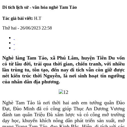
Di tích lịch sử - văn hóa nghè Tam Tảo
Tác giả bài viết:
H.T
Thứ hai - 26/06/2023 22:58
Nghè làng Tam Tảo, xã Phú Lâm, huyện Tiên Du vốn
có từ lâu đời, trải qua thời gian, chiến tranh, với nhiều
lần trùng tu, tôn tạo, đến nay di tích vẫn còn giữ được
nét kiến trúc thời Nguyễn, là nơi sinh hoạt tín ngưỡng
của nhân dân địa phương.
Nghè Tam Tảo là nơi thời hai anh em tướng quân Đào
Đạt, Đào Minh đã có công giúp Thục An Dương Vương
đánh tan quân Triệu Đà xâm lược và có công mở trường
dạy học, khuyến khích nông dân phát triển sản xuất, mở
mang Trang Tam Tảo, đạo Kinh Bắc. Hiện, di tích với các