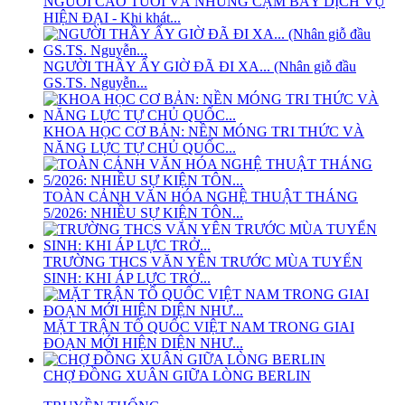
NGƯỜI CAO TUỔI VÀ NHỮNG CẠM BẪY DỊCH VỤ
HIỆN ĐẠI - Khi khát...
NGƯỜI THẦY ẤY GIỜ ĐÃ ĐI XA... (Nhân giỗ đầu
GS.TS. Nguyễn...
KHOA HỌC CƠ BẢN: NỀN MÓNG TRI THỨC VÀ
NĂNG LỰC TỰ CHỦ QUỐC...
TOÀN CẢNH VĂN HÓA NGHỆ THUẬT THÁNG
5/2026: NHIỀU SỰ KIỆN TÔN...
TRƯỜNG THCS VĂN YÊN TRƯỚC MÙA TUYỂN
SINH: KHI ÁP LỰC TRỞ...
MẶT TRẬN TỔ QUỐC VIỆT NAM TRONG GIAI
ĐOẠN MỚI HIỆN DIỆN NHƯ...
CHỢ ĐỒNG XUÂN GIỮA LÒNG BERLIN