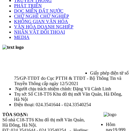
TRUYỀN THỐNG
PHÁT TRIỂN
DỌC MIỀN ĐẤT NƯỚC
CHỮ NGHỀ CHỮ NGHIỆP
KHÔNG GIAN VĂN HÓA
VĂN HÓA DOANH NGHIỆP
NHÂN VẬT ĐỐI THOẠI
MEDIA
Giấy phép điện tử số
75/GP-TTĐT do Cục PTTH & TTĐT - Bộ Thông Tin và
Truyền Thông cấp ngày 12/5/2021
Người chịu trách nhiệm chính: Đặng Vũ Cảnh Linh
Trụ sở: Số C18-TT6 Khu đô thị mới Văn Quán, Hà Đông,
Hà Nội
Điện thoại: 024.3541644 - 024.33540254
TÒA SOẠN:
Số nhà C18-TT6 Khu đô thị mới Văn Quán,
Hôm
Hà Đông, Hà Nội.
nay
19,999
ĐT: 024.3541644 - 024.33540254 - Hotline: