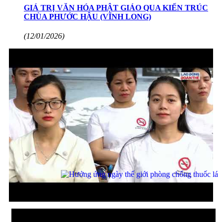
GIÁ TRỊ VĂN HÓA PHẬT GIÁO QUA KIẾN TRÚC
CHÙA PHƯỚC HẬU (VĨNH LONG)
(12/01/2026)