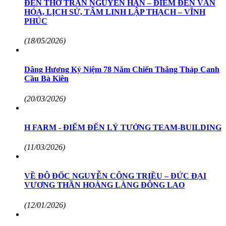
ĐỀN THỜ TRẦN NGUYÊN HÃN – ĐIỂM ĐẾN VĂN
HÓA, LỊCH SỬ, TÂM LINH LẬP THẠCH – VĨNH
PHÚC
(18/05/2026)
Dâng Hương Kỷ Niệm 78 Năm Chiến Thắng Tháp Canh
Cầu Bà Kiên
(20/03/2026)
H FARM - ĐIỂM ĐẾN LÝ TƯỞNG TEAM-BUILDING
(11/03/2026)
VỀ ĐÔ ĐỐC NGUYỄN CÔNG TRIỀU – ĐỨC ĐẠI
VƯƠNG THẦN HOÀNG LÀNG ĐÔNG LAO
(12/01/2026)