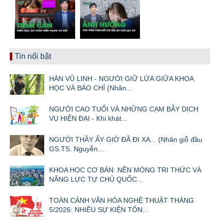
Tin nổi bật
HÀN VŨ LINH - NGƯỜI GIỮ LỬA GIỮA KHOA
HỌC VÀ BÁO CHÍ (Nhân...
NGƯỜI CAO TUỔI VÀ NHỮNG CẠM BẪY DỊCH
VỤ HIỆN ĐẠI - Khi khát...
NGƯỜI THẦY ẤY GIỜ ĐÃ ĐI XA... (Nhân giỗ đầu
GS.TS. Nguyễn...
KHOA HỌC CƠ BẢN: NỀN MÓNG TRI THỨC VÀ
NĂNG LỰC TỰ CHỦ QUỐC...
TOÀN CẢNH VĂN HÓA NGHỆ THUẬT THÁNG
5/2026: NHIỀU SỰ KIỆN TÔN...