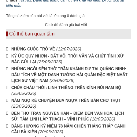
Tags:
Hà Nội
,
Danh lam thắng cảnh
,
triển khai mô hình
,
Di tích lịch sử
kiểu mẫu
Tổng số điểm của bài viết là: 0 trong 0 đánh giá
Click để đánh giá bài viết
Có thể bạn quan tâm
(12/07/2026)
NHỮNG CUỘC TRỞ VỀ
KÝ ỨC QUY NHƠN - ĐẤT VÕ, TRỜI VĂN VÀ CHÚT TÌNH XỨ
(25/05/2026)
BẮC GỬI LẠI
NHỮNG NGÔI ĐỀN THỜ TRẦN KHÁNH DƯ TẠI QUẢNG NINH:
DẤU TÍCH VỀ MỘT DANH TƯỚNG HẢI QUÂN ĐẶC BIỆT NHẤT
(25/05/2026)
LỊCH SỬ VIỆT NAM
CHÙA CHÂU THỚI: LINH THIÊNG TRÊN ĐỈNH NÚI NAM BỘ
(25/05/2026)
NĂM NGỌ KỂ CHUYỆN ĐUA NGỰA TRÊN BẢN CHỢ THỤT
(25/05/2026)
ĐỀN THỜ TRẦN NGUYÊN HÃN – ĐIỂM ĐẾN VĂN HÓA, LỊCH
(18/05/2026)
SỬ, TÂM LINH LẬP THẠCH – VĨNH PHÚC
DÂNG HƯƠNG KỶ NIỆM 78 NĂM CHIẾN THẮNG THÁP CANH
(20/03/2026)
CẦU BÀ KIÊN