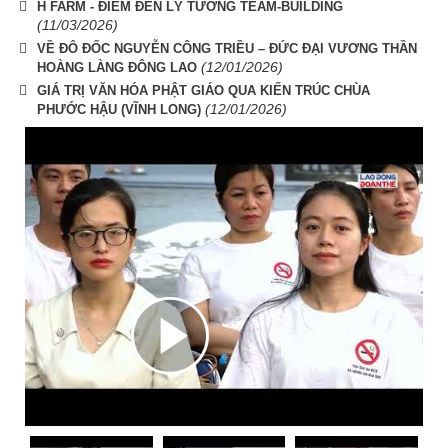
H FARM - ĐIỂM ĐẾN LÝ TƯỞNG TEAM-BUILDING
(11/03/2026)
VỀ ĐÔ ĐỐC NGUYỄN CÔNG TRIỀU – ĐỨC ĐẠI VƯƠNG THẦN
(12/01/2026)
HOÀNG LÀNG ĐÔNG LAO
GIÁ TRỊ VĂN HÓA PHẬT GIÁO QUA KIẾN TRÚC CHÙA
(12/01/2026)
PHƯỚC HẬU (VĨNH LONG)