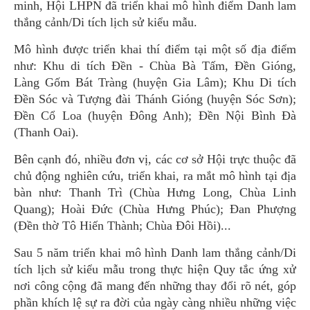
minh, Hội LHPN đã triển khai mô hình điểm Danh lam
thắng cảnh/Di tích lịch sử kiểu mẫu.
Mô hình được triển khai thí điểm tại một số địa điểm
như: Khu di tích Đền - Chùa Bà Tấm, Đền Gióng,
Làng Gốm Bát Tràng (huyện Gia Lâm); Khu Di tích
Đền Sóc và Tượng đài Thánh Gióng (huyện Sóc Sơn);
Đền Cổ Loa (huyện Đông Anh); Đền Nội Bình Đà
(Thanh Oai).
Bên cạnh đó, nhiều đơn vị, các cơ sở Hội trực thuộc đã
chủ động nghiên cứu, triển khai, ra mắt mô hình tại địa
bàn như: Thanh Trì (Chùa Hưng Long, Chùa Linh
Quang); Hoài Đức (Chùa Hưng Phúc); Đan Phượng
(Đền thờ Tô Hiến Thành; Chùa Đôi Hồi)...
Sau 5 năm triển khai mô hình Danh lam thắng cảnh/Di
tích lịch sử kiểu mẫu trong thực hiện Quy tắc ứng xử
nơi công cộng đã mang đến những thay đổi rõ nét, góp
phần khích lệ sự ra đời của ngày càng nhiều những việc