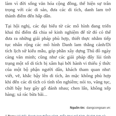
làm vì đời sống văn hóa cộng đồng, thể hiện sự trân
trọng với các di sản, đưa các di tích, danh lam trở
thành điểm đến hấp dẫn.
Tại hội nghị, các đại biểu từ các mô hình đang triển
khai thí điểm đã chia sẻ kinh nghiệm để từ đó có thể
đưa ra những giải pháp phù hợp, thiết thực nhằm tiếp
tục nhân rộng các mô hình Danh lam thắng cảnh/Di
tích lịch sử kiểu mẫu, góp phần xây dựng Thủ đô ngày
càng văn minh; cũng như các giải pháp đẩy lùi tình
trạng một số di tích bị xâm hại bởi hành vi thiếu ý thức
của một bộ phận người dân, khách tham quan như:
viết, vẽ, khắc bậy lên di tích, ăn mặc không phù hợp
khi đến các di tích có tính tôn nghiêm; nói to, văng tục,
chửi bậy hay gây gổ đánh nhau; chen lấn, không xếp
hàng; xả rác bừa bãi...
Nguồn tin:
dangcongsan.vn: