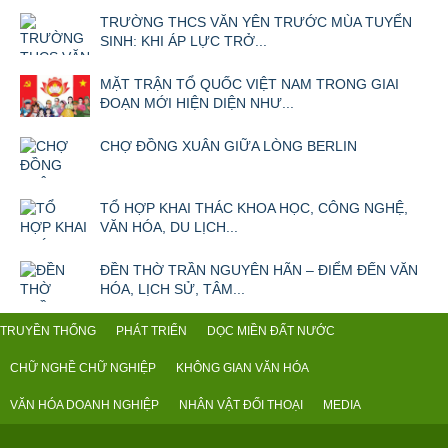
TRƯỜNG THCS VĂN YÊN TRƯỚC MÙA TUYỂN
SINH: KHI ÁP LỰC TRỞ...
MẶT TRẬN TỔ QUỐC VIỆT NAM TRONG GIAI
ĐOẠN MỚI HIỆN DIỆN NHƯ...
CHỢ ĐỒNG XUÂN GIỮA LÒNG BERLIN
TỔ HỢP KHAI THÁC KHOA HỌC, CÔNG NGHỆ,
VĂN HÓA, DU LỊCH...
ĐỀN THỜ TRẦN NGUYÊN HÃN – ĐIỂM ĐẾN VĂN
HÓA, LỊCH SỬ, TÂM...
TRUYỀN THỐNG
PHÁT TRIỂN
DỌC MIỀN ĐẤT NƯỚC
CHỮ NGHỀ CHỮ NGHIỆP
KHÔNG GIAN VĂN HÓA
VĂN HÓA DOANH NGHIỆP
NHÂN VẬT ĐỐI THOẠI
MEDIA