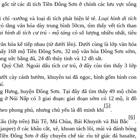
gốc từ các di tích Tiền Đông Sơn ở chính các lưu vực sông
di chỉ -xưởng và loại
di tích phát hiện lẻ tẻ.
Loại hình di tích
ó tầng văn hóa dày trung bình 50cm, tìm thấy vết tích than
i hình di tích cư trú - mộ táng
có số lượng nhiều nhất, tiêu
ăn hóa kế tiếp nhau (từ dưới lên). Dưới cùng là lớp văn hóa
m thấy 168 mộ Tiền Đông Sơn, 32 mộ văn hóa Đông Sơn sớm,
 sức bằng đá, 24 đồ thủy tinh và 12 đồ sắt.
 Quỳ Chử. Ngoài dấu tích cư trú, ở đây còn tìm thấy 3 lớp
ưỡi cày cánh bướm, khuyên tai đã ngọc, bình gốm hình con
í.
ông Hưng, huyện Đông Sơn. Tại đây đã tìm thấy 49 mộ chôn
g ở Núi Nấp có 3 giai đoạn: giai đoạn sớm có 12 mộ, ít đồ
[5]
theo phong phú, nhưng chủ yếu là đồ minh khí
.
[6]
Cấu (lớp trên) Bái Tê, Mả Chùa, Bái Khuynh và Bái Bắc
.
jasper) ở các khâu cắt, xẻ, khoan tách lõi, mài và đánh bóng
Tiền Đông Sơn ở đây chuyên chế tác rìu tứ giác đá basalte,