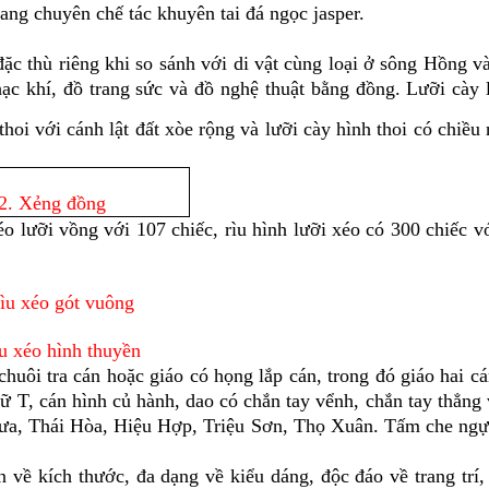
ng chuyên chế tác khuyên tai đá ngọc jasper.
 thù riêng khi so sánh với di vật cùng loại ở sông Hồng và
nhạc khí, đồ trang sức và đồ nghệ thuật bằng đồng. Lưỡi cày
h thoi với cánh lật đất xòe rộng và lưỡi cày hình thoi có chiề
2. Xẻng đồng
éo lưỡi vồng với 107 chiếc, rìu hình lưỡi xéo có 300 chiếc vớ
ìu xéo gót vuông
u xéo hình thuyền
huôi tra cán hoặc giáo có họng lắp cán, trong đó giáo hai c
ữ T, cán hình củ hành, dao có chắn tay vểnh, chắn tay thẳn
Nưa, Thái Hòa, Hiệu Hợp, Triệu Sơn, Thọ Xuân. Tấm che ngự
kích thước, đa dạng về kiểu dáng, độc đáo về trang trí, gố