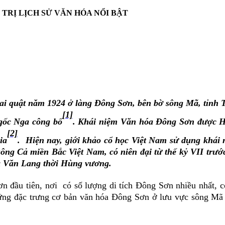
TRỊ LỊCH SỬ VĂN HÓA NỔI BẬT
hai quật năm 1924 ở làng Đông Sơn, bên bờ sông Mã, tỉnh
[1]
gốc Nga công bố
. Khái niệm Văn hóa Đông Sơn được He
[2]
ia
. Hiện nay, giới khảo cổ học Việt Nam sử dụng khái
ông Cả miền Bắc Việt Nam, có niên đại từ thế kỷ VII trước
ia Văn Lang thời Hùng vương.
 đầu tiên, nơi có số lượng di tích Đông Sơn nhiều nhất, có 
ững đặc trưng cơ bản văn hóa Đông Sơn ở lưu vực sông Mã và