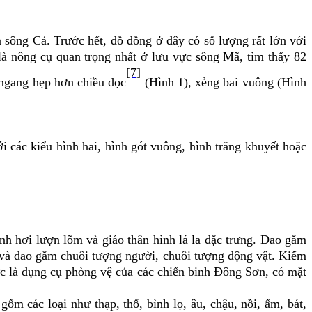
 sông Cả. Trước hết, đồ đồng ở đây có số lượng rất lớn với
 là nông cụ quan trọng nhất ở lưu vực sông Mã, tìm thấy 82
[7]
u ngang hẹp hơn chiều dọc
(Hình 1), xẻng bai vuông (Hình
i các kiểu hình hai, hình gót vuông, hình trăng khuyết hoặc
ánh hơi lượn lõm và giáo thân hình lá la đặc trưng. Dao găm
g và dao găm chuôi tượng người, chuôi tượng động vật. Kiếm
c là dụng cụ phòng vệ của các chiến binh Đông Sơn, có mặt
m các loại như thạp, thố, bình lọ, âu, chậu, nồi, ấm, bát,