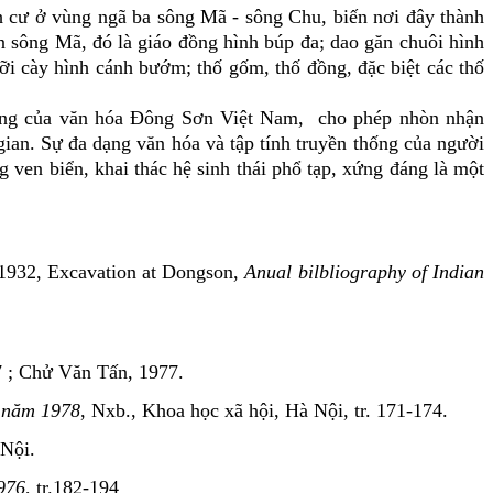
h cư ở vùng ngã ba sông Mã - sông Chu, biến nơi đây thành
ơn sông Mã, đó là
giáo đồng hình búp đa; dao găn chuôi hình
ưỡi cày hình cánh bướm; thố gốm, thố đồng, đặc biệt các thố
ạng của văn hóa Đông Sơn Việt Nam, cho phép nhòn nhận
gian. Sự đa dạng văn hóa và tập tính truyền thống của người
ven biển, khai thác hệ sinh thái phổ tạp, xứng đáng là một
 1932, Excavation at Dongson,
Anual bilbliography of Indian
57 ; Chử Văn Tấn, 1977.
c năm 1978
, Nxb., Khoa học xã hội, Hà Nội, tr. 171-174.
 Nội.
976
, tr.182-194