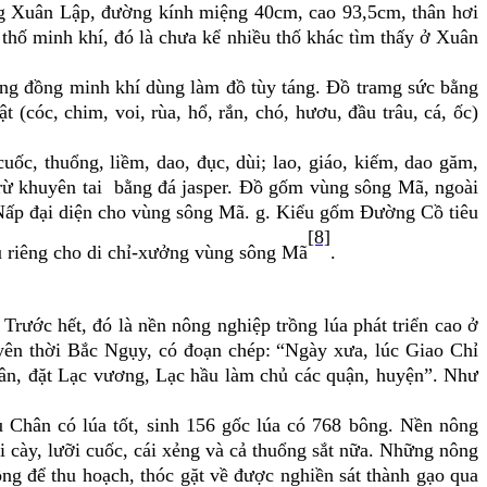
ng Xuân Lập, đường kính miệng 40cm, cao 93,5cm, thân hơi
thố minh khí, đó là chưa kể nhiều thố khác tìm thấy ở Xuân
ống đồng minh khí dùng làm đồ tùy táng. Đồ tramg sức bằng
(cóc, chim, voi, rùa, hổ, rắn, chó, hươu, đầu trâu, cá, ốc)
uốc, thuổng, liềm, dao, đục, dùi; lao, giáo, kiếm, dao găm,
 trừ khuyên tai bằng đá jasper. Đồ gốm vùng sông Mã, ngoài
ấp đại diện cho vùng sông Mã. g. Kiểu gốm Đường Cồ tiêu
[8]
ù riêng cho di chỉ-xưởng vùng sông Mã
.
 Trước hết, đó là nền
nông nghiệp trồng lúa
phát triển cao ở
ên thời Bắc Ngụy, có đoạn chép: “Ngày xưa, lúc Giao Chỉ
 dân, đặt Lạc vương, Lạc hầu làm chủ các quận, huyện”. Như
 Chân có lúa tốt, sinh 156 gốc lúa có 768 bông. Nền nông
i cày, lưỡi cuốc, cái xẻng và cả thuổng sắt nữa. Những nông
ồng để thu hoạch, thóc gặt về được nghiền sát thành gạo qua