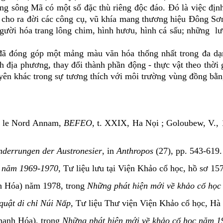
g sông Mã có một số đặc thù riêng độc đáo. Đó là việc địn
 ; cho ra đời các công cụ, vũ khía mang thương hiệu Đông S
 người hóa trang lông chim, hình hươu, hình cá sấu; những l
đã
đóng góp một
mảng màu văn hóa thống nhất trong đa d
nh địa phương,
thay đổi
thành phần
động
-
thực vật theo thời 
yên khác trong sự tương thích với môi trường vùng đồng bằng 
ns le Nord Annam,
BEFEO
, t. XXIX, Ha Nọi ; Goloubew, V.,
nderrungen der Austronesier
, in
Anthropos
(27), pp. 543-619.
n năm 1969-1970
, Tư liệu lưu tại Viện Khảo cổ học, hồ sơ 1
h Hóa) năm 1978, trong
Những phát hiện mới về khảo cổ họ
quật di chỉ Núi Nấp
, Tư liệu Thư viện Viện Khảo cổ học, Hà
hanh Hóa), trong
Những phát hiện mới về khảo cổ học năm 1