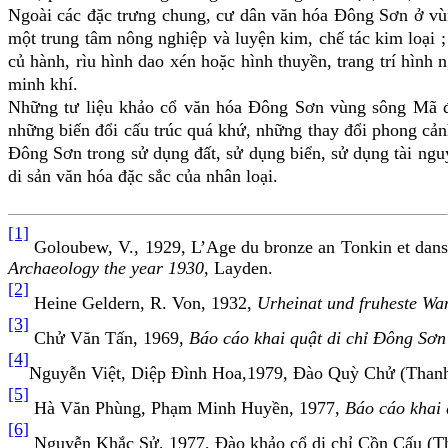
Ngoài các đặc trưng chung, cư dân văn hóa Đông Sơn ở vùn
một trung tâm nông nghiệp và luyện kim, chế tác kim loại
củ hành, rìu hình dao xén hoặc hình thuyền, trang trí hình
minh khí.
Những tư liệu
khảo cổ
văn hóa Đông Sơn vùng sông Mã
những
biến đổi cấu trúc quá khứ, những thay đổi phong cả
Đông Sơn trong sử dụng đất, sử dụng biển, sử dụng tài ngu
di sản văn hóa đặc sắc của nhân loại.
[1]
Goloubew, V., 1929, L’Age du bronze an Tonkin et da
Archaeology the year 1930
, Layden.
[2]
Heine Geldern, R. Von, 1932,
Urheinat und fruheste Wa
[3]
Chử Văn Tấn, 1969,
Báo cáo khai quật di chỉ Đông Sơ
[4]
Nguyễn Việt, Diệp Đình Hoa,1979, Đào Quỳ Chử (Than
[5]
Hà Văn Phùng, Phạm Minh Huyền, 1977,
Báo cáo khai 
[6]
Nguyễn Khắc Sử, 1977, Đào khảo cổ di chỉ Cồn Cấu (T