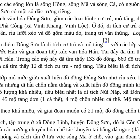
ực các sông lớn là sông Hồng, sông Mã và sông Cả, có nguồn 
Sơn có một số đặc trưng riêng.
tích văn hóa Đông Sơn, gồm các loại hình
: cư trú, mộ táng, 
 Phà Công (xã Vĩnh Khang, Vĩnh Lộc). Ở đó, di tích cư trú c
 cân, rìu lưỡi xéo và đồ gốm màu đỏ, trang trí văn thừng.
Loạ
[3]
 điểm Đông Sơn là di tích cư trú và mộ táng
với các lớp v
ước Hán và giai đoạn tiếp xúc văn hóa Hán. Tại đây đã tì
Hán. Trong các mộ này đã tìm thấy 133 đồ đồng, 660 đồ trang
 tìm thấy 12 di tích cư trú - mộ táng. Tiêu biểu là di tích
lớp mộ mức giữa xuất hiện đồ đồng Đông Sơn như rìu xéo, l
iữa nhưng di hài chôn nằm thẳng và xuất hiện đồ đồng minh kh
 lượng khá nhiều, tiêu biểu nhất là di tích Núi Nấp, xã Đ
 45 mộ táng đơn (1 cá thể), 4 mộ chôn nhiều cá thể. Mộ tán
 theo khá nhiều, và giai đoạn muộn có 21 mộ, đồ đồng chôn 
ích, tập trung ở xã Đông Lĩnh, huyện Đông Sơn, đó là Cồn 
là các xưởng chuyên hóa chế tác khuyên tai bằng đá ngọc (đá 
 thống và cách tân ở lưu vực sông Mã ở chỗ, vào giai đoạn 