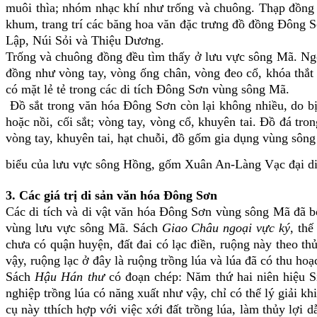
muôi thìa; nhóm nhạc khí như trống và chuông. Thạp đồng
khum, trang trí các băng hoa văn đặc trưng đồ đồng Đông S
Lập, Núi Sỏi và Thiệu Dương.
Trống và chuông đồng đều tìm thấy ở lưu vực sông Mã. Ngo
đồng như vòng tay, vòng ống chân, vòng đeo cổ, khóa thắt l
có mặt lẻ tẻ trong các di tích Đông Sơn vùng sông Mã.
Đồ sắt trong văn hóa Đông Sơn còn lại không nhiều, do bị 
hoặc nồi, cối sắt; vòng tay, vòng cổ, khuyên tai. Đồ đá t
vòng tay, khuyên tai, hạt chuỗi,
đồ gốm
gia dụng
vùng sôn
biểu của lưu vực sông Hồng, gốm Xuân An-Làng Vạc đại diệ
3. Các giá trị di sản văn hóa Đông Sơn
Các di tích và di vật văn hóa Đông Sơn vùng sông Mã đã bổ
vùng lưu vực sông Mã
. Sách
Giao Châu ngoại vực ký
, thế
chưa có quận huyện, đất đai có lạc điền, ruộng này theo t
vậy, ruộng lạc ở đây là ruộng trồng lúa và lúa đã có thu hoạ
Sách
Hậu Hán thư
có đoạn chép: Năm thứ hai niên hiệu Si
nghiệp trồng lúa có năng xuất như vậy, chỉ có thể lý giải 
cụ này tthích hợp với việc xới đất trồng lúa, làm thủy lợi