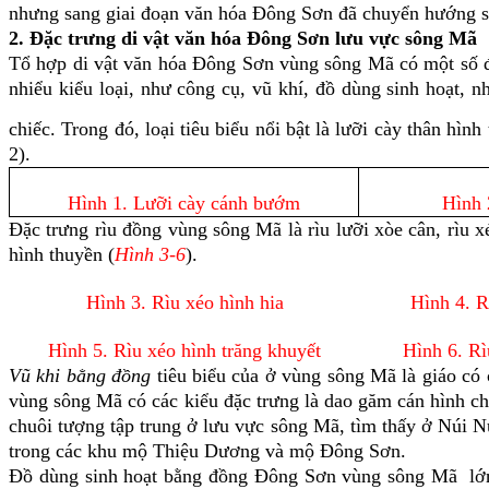
nhưng sang giai đoạn văn hóa Đông Sơn đã chuyển hướng sa
2. Đặc trưng di vật văn hóa Đông Sơn lưu vực sông Mã
Tổ hợp di vật văn hóa
Đông Sơn vùng sông Mã có một số đặc
nhiểu kiểu loại, như công cụ, vũ khí, đồ dùng sinh hoạt, 
chiếc. Trong đó, loại tiêu biểu nổi bật là lưỡi cày thân hìn
2).
Hình 1. Lưỡi cày cánh bướm
Hình 
Đặc trưng rìu đồng vùng sông Mã là rìu lưỡi xòe cân, rìu x
hình thuyền (
Hình 3-6
).
Hình 3. Rìu xéo hình hia
Hình 4. R
Hình 5. Rìu xéo hình trăng khuyết
Hình 6. Rì
Vũ khi bằng đồng
tiêu biểu của ở vùng sông Mã là giáo có c
vùng sông Mã có các kiểu đặc trưng là dao găm cán hình ch
chuôi tượng tập trung ở lưu vực sông Mã, tìm thấy ở Núi 
trong các khu mộ Thiệu Dương và mộ Đông Sơn.
Đồ dùng sinh hoạt bằng đồng Đông Sơn vùng sông Mã lớn về 