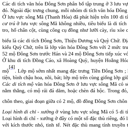
Các di tích văn hóa Đông Sơn phân bố tập trung ở 3 lưu v
đó. Ngoài đặc trưng chung, mỗi nhóm di tích văn hóa Đông 
Ở lưu vực sông Mã (Thanh Hóa)
đã phát hiện trên 100 di 
cư trú
ở lưu vực sông Mã không nhiều, tiêu biểu là di tích
tro, hố chân cột, cùng công cụ đồng như lưỡi cày, rìu xòe
biểu là các di tích Đông Sơn, Thiệu Dương và Quỳ Chử. Địa
kiểu Quỳ Chử, trên là lớp văn hóa Đông Sơn với 2 mức tr
52 mộ Đông Sơn trước Hán và 24 mộ Đông Sơn tiếp xúc với 
Ở khu di tích Đồng Cáo, xã Hoàng Quỳ, huyện Hoằng Hóa đã
[4]
mộ
. Lớp mộ sớm nhất mang đặc trưng Tiền Đông Sơn ; 
tiện, bình chậu hoa, nồi, bát; lớp mộ trên cùng giống lớp g
Các di tích mộ
văn hóa Đông Sơn ở lưu vực sông Mã có số
nằm thẳng, có mộ rải đá dăm, hoặc chèn đá hộc. Trong đó,
chôn theo, giai đoạn giữa có 2 mộ, đồ đồng Đông Sơn chôn
Loại hình di chỉ - xưởng
ở vùng lưu vực sông Mã có 5 di t
Loại hình di chỉ - xưởng ở đây có một số đặc thù riêng, đó 
với kích thước nhỏ, tinh tế. Nét đặc thù mang tính truyền