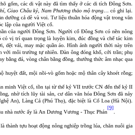
hõ gốm, các di vật này đã tìm thấy ở các di tích Đông Sơn.
chí, Giao Châu ký, Nam Phương thảo mộ trạng
… có ghi lại.
 dưỡng cả dê và voi. Tư liệu thuần hóa động vật trong văn
c lập của người Việt cổ.
 thần của người Đông Sơn. Người cổ Đông Sơn có nền nông
 có vị trí quan trọng là luyện kim, đúc đồng và chế tác kim
i, dệt vải, may mặc quần áo. Hình ảnh người thời này trên
h với môi trường tự nhiên. Đàn ông đóng khố, cởi trần; phụ
g tay bằng đá, vòng chân bằng đồng, thưởng thức âm nhạc qua
ộ huyệt đất, mội nồi-vò gốm hoặc mộ thân cây khoét rỗng;
inh Việt cổ, tồn tại từ thế kỷ VII trước CN đến thế kỷ II
đồng, nhờ tích lũy tài sản, cư dân văn hóa Đông Sơn đã
nảy
hệ An), Làng Cả (Phú Thọ), đặc biệt là Cổ Loa (Hà Nội).
[9]
 đầu nhà nước ấy là An Dương Vương - Thục Phán
.
là thành tựu hoạt động nông nghiệp trồng lúa, chăn nuôi gia