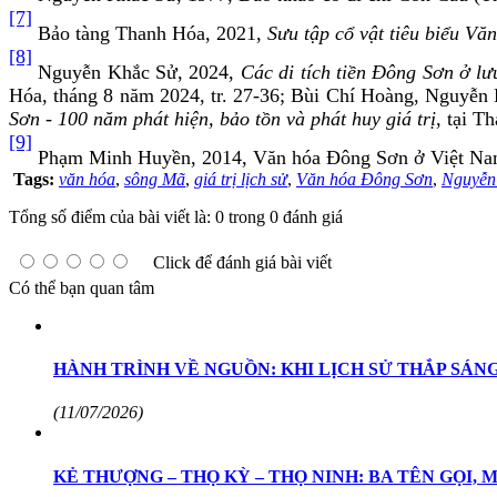
[7]
Bảo tàng Thanh Hóa, 2021,
Sưu tập cổ vật tiêu biểu V
[8]
Nguyễn Khắc Sử, 2024,
Các di tích tiền Đông Sơn ở l
Hóa, tháng 8 năm 2024, tr. 27-36; Bùi Chí Hoàng, Nguyễn
Sơn - 100 năm phát hiện, bảo tồn và phát huy giá trị
, tại T
[9]
Phạm Minh Huyền, 2014, Văn hóa Đông Sơn ở Việt Na
Tags:
văn hóa
,
sông Mã
,
giá trị lịch sử
,
Văn hóa Đông Sơn
,
Nguyễn
Tổng số điểm của bài viết là: 0 trong 0 đánh giá
Click để đánh giá bài viết
Có thể bạn quan tâm
HÀNH TRÌNH VỀ NGUỒN: KHI LỊCH SỬ THẮP SÁN
(11/07/2026)
KẺ THƯỢNG – THỌ KỲ – THỌ NINH: BA TÊN GỌI