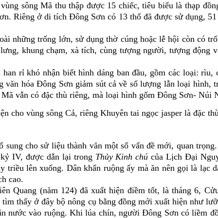
 vùng sông Mã thu thập được 15 chiếc, tiêu biểu là thạp đồ
ơn. Riêng ở di tích Đông Sơn có 13 thố đã được sử dụng, 51 
ài những trống lớn, sử dụng thờ cúng hoặc lễ hội còn có tr
ưng, khung chạm, xà tích, cùng tượng người, tượng động vật 
han rỉ khó nhận biết hình dáng ban đầu, gồm các loại: rìu, c
rong văn hóa Đông Sơn giảm sút cả về số lượng lẫn loại hình,
g Mã
vẫn
có đặc thù riên
g, mà loại hình
gốm Đông Sơn- Núi N
n cho vùng sông Cả, riêng Khuyên tai ngọc jasper là đặc th
 sung cho sử liệu thành văn một số vấn đề mới, quan trọng.
 kỷ IV, được dẫn lại trong
Thủy Kinh chú
của Lịch Đại Nguy
hủy triều lên xuống. Dân khẩn ruộng ấy mà ăn nên gọi là lạc
ch cao.
ên Quang (năm 124) đã xuất hiện điềm tốt, là tháng 6, Cửu
khi tìm thấy ở đây bộ nông cụ bằng đồng mới xuất hiện như lưỡ
 dẫn nước vào ruộng. Khi lúa chín, người Đông Sơn có liềm đ