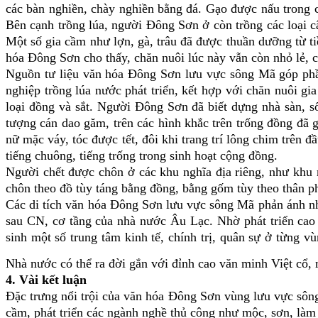
các bàn nghiền, chày nghiền bằng đá. Gạo được nấu trong c
Bên cạnh trồng lúa, người Đông Sơn ở còn trồng các loại c
Một số gia cầm như lợn, gà, trâu đã được thuần dưỡng từ 
hóa Đông Sơn cho thấy, chăn nuôi lúc này vẫn còn nhỏ lẻ, c
Nguồn tư liệu văn hóa Đông Sơn lưu vực sông Mã góp phần
nghiệp trồng lúa nước phát triển, kết hợp với chăn nuôi gi
loại đồng và sắt. Người Đông Sơn đã biết dựng nhà sàn, s
tượng cán dao găm, trên các hình khắc trên trống đồng đã 
nữ mặc váy, tóc được tết, đôi khi trang trí lông chim trên
tiếng chuông, tiếng trống trong sinh hoạt cộng đồng.
Người chết được chôn ở các khu nghĩa địa riêng, như khu
chôn theo đồ tùy táng bằng đồng, bằng gốm tùy theo thân ph
Các di tích văn hóa Đông Sơn lưu vực sông Mã phản ánh nh
sau CN, cơ tầng của nhà nước Âu Lạc.
Nhờ phát triển cao
sinh
một số trung tâm kinh tế, chính trị, quân sự
ở
từng vù
Nhà nước có thể ra đời gắn với đỉnh cao văn minh Việt cổ
4. Vài kết luận
Đặc trưng nổi trội của văn hóa Đông Sơn vùng lưu vực sông 
cầm, phát triển các ngành nghề thủ công như mộc, sơn, làm 