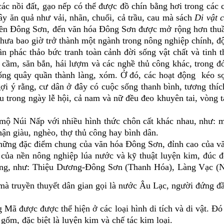
ác nồi đất, gạo nếp có thể được đồ chín bằng hơi trong các c
ây ăn quả như vải, nhãn, chuối, cả trầu, cau mà sách
Di vật 
tiền Đông Sơn, đến văn hóa Đông Sơn được mở rộng hơn thuần
hưa bao giờ trở thành một ngành trong nông nghiệp chính, độ
 phác thảo bức tranh toàn cảnh đời sống vật chất và tinh
a cầm, săn bắn, hái lượm và các nghề thủ công khác, trong đó
ống quây quần thành làng, xóm. Ở đó, các hoạt động kéo sợ
gợi ý rằng, cư dân ở đây có cuộc sống thanh bình, tương thíc
 đầu trong ngày lễ hội, cả nam và nữ đều đeo khuyên tai, vòn
 mộ Núi Nấp với nhiều hình thức chôn cất khác nhau, như: m
ận giàu, nghèo, thợ thủ công hay bình dân.
ững đặc điểm chung của văn hóa Đông Sơn, đỉnh cao của văn m
 của nền nông nghiệp lúa nước và kỹ thuật luyện kim, đúc 
ng, như: Thiệu Dương-Đông Sơn (Thanh Hóa), Làng Vạc (Ng
, mà truyền thuyết dân gian gọi là nước Âu Lạc, người đứng
Mã được được thể hiện ở các loại hình di tích và di vật. Đó 
gốm, đặc biệt là luyện kim và chế tác kim loại.