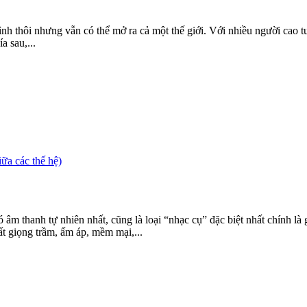
ôi nhưng vẫn có thể mở ra cả một thế giới. Với nhiều người cao tuổi,
a sau,...
a các thế hệ)
âm thanh tự nhiên nhất, cũng là loại “nhạc cụ” đặc biệt nhất chính l
t giọng trầm, ấm áp, mềm mại,...