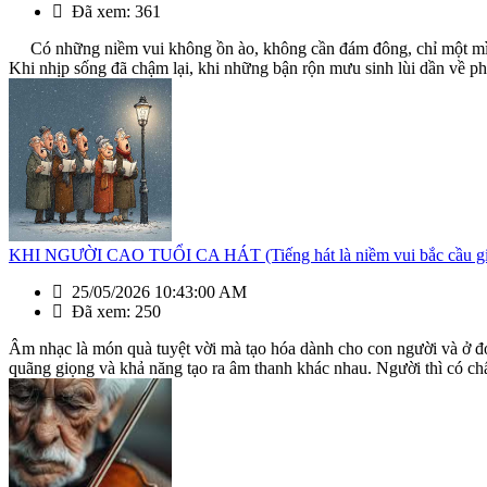
Đã xem: 361
Có những niềm vui không ồn ào, không cần đám đông, chỉ một mình th
Khi nhịp sống đã chậm lại, khi những bận rộn mưu sinh lùi dần về phí
KHI NGƯỜI CAO TUỔI CA HÁT (Tiếng hát là niềm vui bắc cầu giữ
25/05/2026 10:43:00 AM
Đã xem: 250
Âm nhạc là món quà tuyệt vời mà tạo hóa dành cho con người và ở đó 
quãng giọng và khả năng tạo ra âm thanh khác nhau. Người thì có chấ