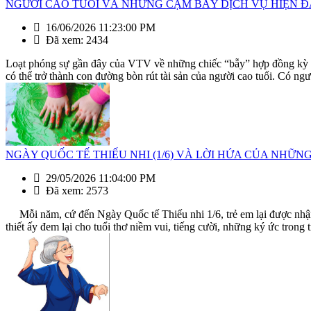
NGƯỜI CAO TUỔI VÀ NHỮNG CẠM BẪY DỊCH VỤ HIỆN ĐẠI - Khi kh
16/06/2026 11:23:00 PM
Đã xem: 2434
Loạt phóng sự gần đây của VTV về những chiếc “bẫy” hợp đồng kỳ ngh
có thể trở thành con đường bòn rút tài sản của người cao tuổi. Có ngư
NGÀY QUỐC TẾ THIẾU NHI (1/6) VÀ LỜI HỨA CỦA NHỮN
29/05/2026 11:04:00 PM
Đã xem: 2573
Mỗi năm, cứ đến Ngày Quốc tế Thiếu nhi 1/6, trẻ em lại được nhận
thiết ấy đem lại cho tuổi thơ niềm vui, tiếng cười, những ký ức trong t