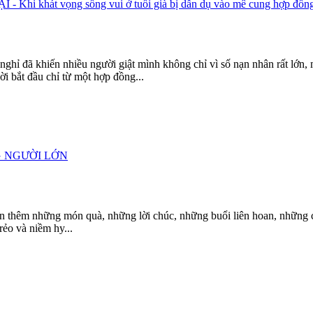
át vọng sống vui ở tuổi già bị dẫn dụ vào mê cung hợp đồng
ỉ đã khiến nhiều người giật mình không chỉ vì số nạn nhân rất lớn, m
ời bắt đầu chỉ từ một hợp đồng...
G NGƯỜI LỚN
 thêm những món quà, những lời chúc, những buổi liên hoan, những c
rẻo và niềm hy...