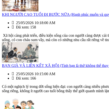
KHI NGƯỜI CAO TUỔI ĐI BƯỚC NỮA (Hạnh phúc muộn và quyền 
25/05/2026 10:18:00 AM
Đã xem: 158
Xã hội càng phát triển, điều kiện sống của con người càng được cải 
uống, có con cháu sum vầy, mà còn có những nhu cầu rất riêng về tinh
BẠN GIÀ VÀ LIÊN KẾT XÃ HỘI (Tình bạn là thứ không thể thay 
25/05/2026 10:15:00 AM
Đã xem: 166
Có một nghịch lý trong đời sống hiện đại: con người càng nhiều phương
sống riêng, không ít người cao tuổi bỗng thấy thế giới quanh mình lặ