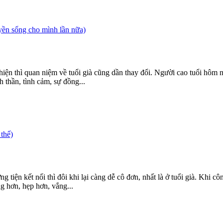
sống cho mình lần nữa)
thiện thì quan niệm về tuổi già cũng dần thay đổi. Người cao tuổi hô
 thần, tình cảm, sự đồng...
thế)
 tiện kết nối thì đôi khi lại càng dễ cô đơn, nhất là ở tuổi già. Khi c
ng hơn, hẹp hơn, vắng...