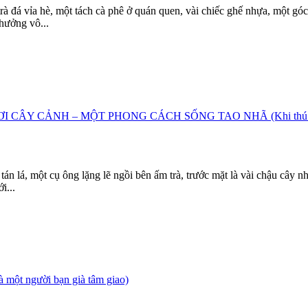
rà đá vỉa hè, một tách cà phê ở quán quen, vài chiếc ghế nhựa, một g
hưởng vô...
ÂY CẢNH – MỘT PHONG CÁCH SỐNG TAO NHÃ (Khi thú chơi 
lá, một cụ ông lặng lẽ ngồi bên ấm trà, trước mặt là vài chậu cây nhỏ
i...
t người bạn già tâm giao)