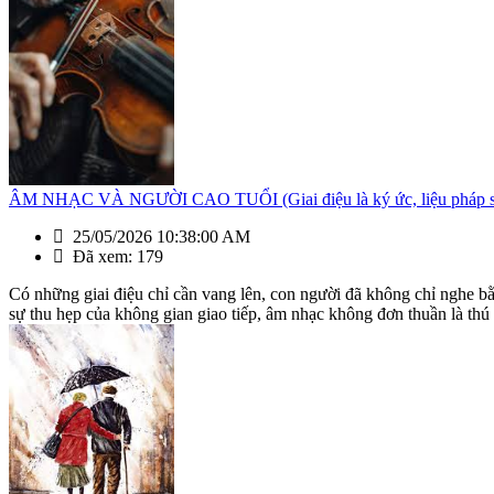
ÂM NHẠC VÀ NGƯỜI CAO TUỔI (Giai điệu là ký ức, liệu pháp sốn
25/05/2026 10:38:00 AM
Đã xem: 179
Có những giai điệu chỉ cần vang lên, con người đã không chỉ nghe b
sự thu hẹp của không gian giao tiếp, âm nhạc không đơn thuần là thú vui