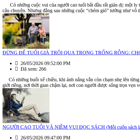
Có những cuộc vui của người cao tuổi bắt đầu rất giản dị: một ly t
câu chuyện. Nhưng đằng sau những cuộc “chém gió” tưởng như vô t
ĐỪNG ĐỂ TUỔI GIÀ TRÔI QUA TRONG TRỐNG RỖNG: CHƠI C
26/05/2026 09:52:00 PM
Đã xem: 266
Có những buổi xế chiều, khi ánh nắng vẫn còn chạm nhẹ lên từng tán 
giới riêng, nơi thời gian chậm lại, nơi con người được sống trọn vẹn vớ
NGƯỜI CAO TUỔI VÀ NIỀM VUI ĐỌC SÁCH (Mỗi cuốn sách là mộ
26/05/2026 09:47:00 PM