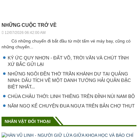
NHỮNG CUỘC TRỞ VỀ
12/07/2026 06:42:00 AM
Có những chuyến đi bắt đầu từ một tấm vé máy bay, cũng có
những chuyến...
KÝ ỨC QUY NHƠN - ĐẤT VÕ, TRỜI VĂN VÀ CHÚT TÌNH
XỨ BẮC GỬI LẠI
NHỮNG NGÔI ĐỀN THỜ TRẦN KHÁNH DƯ TẠI QUẢNG
NINH: DẤU TÍCH VỀ MỘT DANH TƯỚNG HẢI QUÂN ĐẶC
BIỆT NHẤT...
CHÙA CHÂU THỚI: LINH THIÊNG TRÊN ĐỈNH NÚI NAM BỘ
NĂM NGỌ KỂ CHUYỆN ĐUA NGỰA TRÊN BẢN CHỢ THỤT
NHÂN VẬT ĐỐI THOẠI