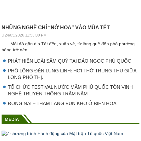
NHỮNG NGHỀ CHỈ “NỞ HOA” VÀO MÙA TẾT
24/05/2026 11:53:00 PM
Mỗi độ gần dịp Tết đến, xuân về, từ làng quê đến phố phường
bỗng trở nên...
PHÁT HIỆN LOÀI SÂM QUÝ TẠI ĐẢO NGỌC PHÚ QUỐC
PHỐ LỒNG ĐÈN LUNG LINH: HƠI THỞ TRUNG THU GIỮA
LÒNG PHỐ THỊ.
TỔ CHỨC FESTIVAL NƯỚC MẮM PHÚ QUỐC TÔN VINH
NGHỀ TRUYỀN THỐNG TRĂM NĂM
ĐỒNG NAI – THĂM LÀNG BÚN KHÔ Ở BIÊN HÒA
MEDIA