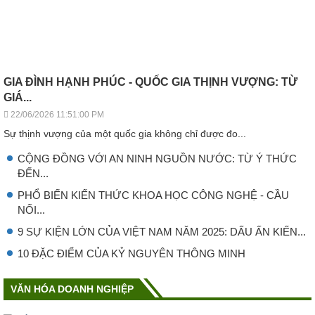
GIA ĐÌNH HẠNH PHÚC - QUỐC GIA THỊNH VƯỢNG: TỪ
GIÁ...
22/06/2026 11:51:00 PM
Sự thịnh vượng của một quốc gia không chỉ được đo...
CỘNG ĐỒNG VỚI AN NINH NGUỒN NƯỚC: TỪ Ý THỨC
ĐẾN...
PHỔ BIẾN KIẾN THỨC KHOA HỌC CÔNG NGHỆ - CẦU
NỐI...
9 SỰ KIỆN LỚN CỦA VIỆT NAM NĂM 2025: DẤU ẤN KIẾN...
10 ĐẶC ĐIỂM CỦA KỶ NGUYÊN THÔNG MINH
VĂN HÓA DOANH NGHIỆP