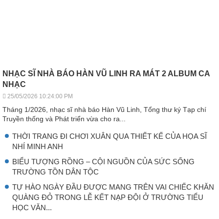
NHẠC SĨ NHÀ BÁO HÀN VŨ LINH RA MÁT 2 ALBUM CA
NHẠC
25/05/2026 10:24:00 PM
Tháng 1/2026, nhạc sĩ nhà báo Hàn Vũ Linh, Tổng thư ký Tạp chí
Truyền thống và Phát triển vừa cho ra...
THỜI TRANG ĐI CHƠI XUÂN QUA THIẾT KẾ CỦA HỌA SĨ
NHÍ MINH ANH
BIỂU TƯỢNG RỒNG – CỘI NGUỒN CỦA SỨC SỐNG
TRƯỜNG TỒN DÂN TỘC
TỰ HÀO NGÀY ĐẦU ĐƯỢC MANG TRÊN VAI CHIẾC KHĂN
QUÀNG ĐỎ TRONG LỄ KẾT NẠP ĐỘI Ở TRƯỜNG TIỂU
HỌC VĂN...