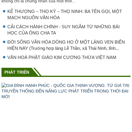
không chỉ là chứng nhân của một thời...
KẺ THƯỢNG – THỌ KỲ – THỌ NINH: BA TÊN GỌI, MỘT
MẠCH NGUỒN VĂN HÓA
CẢI CÁCH HÀNH CHÍNH - SUY NGẪM TỪ NHỮNG BÀI
HỌC CỦA ÔNG CHA TA
ĐỜI SỐNG VĂN HÓA DÒNG HỌ Ở MỘT LÀNG VEN BIỂN
HIỆN NAY (Trường hợp làng Lễ Thần, xã Thái Ninh, tỉnh...
VĂN HOÁ PHẬT GIÁO KIM CƯƠNG THỪA VIỆT NAM
PHÁT TRIỂN