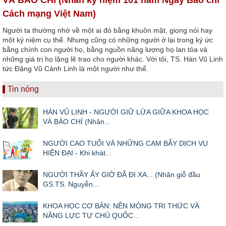
Cách mạng Việt Nam)
Người ta thường nhớ về một ai đó bằng khuôn mặt, giọng nói hay
một kỷ niệm cụ thể. Nhưng cũng có những người ở lại trong ký ức
bằng chính con người họ, bằng nguồn năng lượng họ lan tỏa và
những giá trị họ lặng lẽ trao cho người khác. Với tôi, TS. Hàn Vũ Linh
tức Đặng Vũ Cảnh Linh là một người như thế.
Tin nóng
HÀN VŨ LINH - NGƯỜI GIỮ LỬA GIỮA KHOA HỌC
VÀ BÁO CHÍ (Nhân...
NGƯỜI CAO TUỔI VÀ NHỮNG CẠM BẪY DỊCH VỤ
HIỆN ĐẠI - Khi khát...
NGƯỜI THẦY ẤY GIỜ ĐÃ ĐI XA... (Nhân giỗ đầu
GS.TS. Nguyễn...
KHOA HỌC CƠ BẢN: NỀN MÓNG TRI THỨC VÀ
NĂNG LỰC TỰ CHỦ QUỐC...