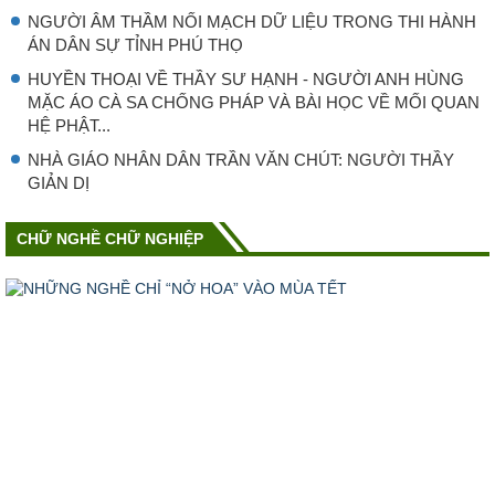
NGƯỜI ÂM THẦM NỐI MẠCH DỮ LIỆU TRONG THI HÀNH
ÁN DÂN SỰ TỈNH PHÚ THỌ
HUYỀN THOẠI VỀ THẦY SƯ HẠNH - NGƯỜI ANH HÙNG
MẶC ÁO CÀ SA CHỐNG PHÁP VÀ BÀI HỌC VỀ MỐI QUAN
HỆ PHẬT...
NHÀ GIÁO NHÂN DÂN TRẦN VĂN CHÚT: NGƯỜI THẦY
GIẢN DỊ
CHỮ NGHỀ CHỮ NGHIỆP