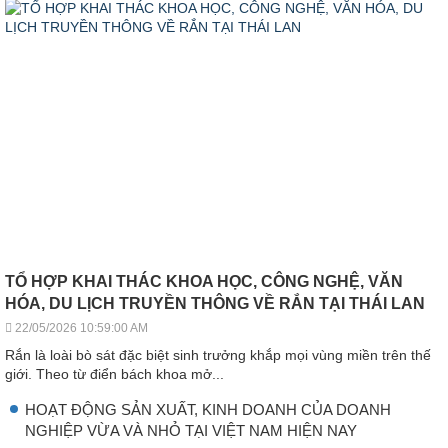
TỔ HỢP KHAI THÁC KHOA HỌC, CÔNG NGHỆ, VĂN
HÓA, DU LỊCH TRUYỀN THÔNG VỀ RẮN TẠI THÁI LAN
22/05/2026 10:59:00 AM
Rắn là loài bò sát đặc biệt sinh trưởng khắp mọi vùng miền trên thế
giới. Theo từ điển bách khoa mở...
HOẠT ĐỘNG SẢN XUẤT, KINH DOANH CỦA DOANH
NGHIỆP VỪA VÀ NHỎ TẠI VIỆT NAM HIỆN NAY