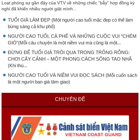
Loạt phóng sự gần đây của VTV về những chiếc “bẫy” hợp đồng kỳ
nghỉ đã khiến nhiều người giật mình...
TUỔI GIÀ LÀM ĐẸP (Một người cao tuổi mặc đẹp có thể làm
bừng sáng cả khu phố)
NGƯỜI CAO TUỔI, CÀ PHÊ VÀ NHỮNG CUỘC VUI “CHÉM
GIÓ”(Mỗi câu chuyện là một niềm vui mà cũng là một...
ĐỪNG ĐỂ TUỔI GIÀ TRÔI QUA TRONG TRỐNG RỖNG:
CHƠI CÂY CẢNH – MỘT PHONG CÁCH SỐNG TAO NHÃ
(Khi thú...
NGƯỜI CAO TUỔI VÀ NIỀM VUI ĐỌC SÁCH (Mỗi cuốn sách
là một người bạn già tâm giao)
CHUYÊN ĐỀ