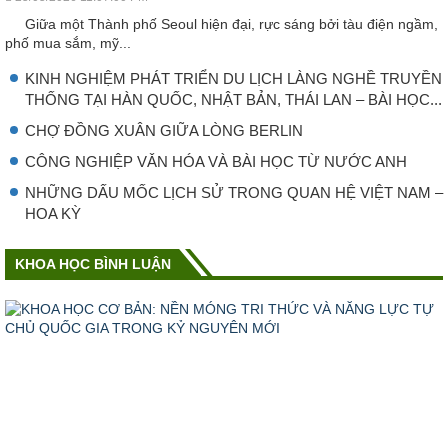
Giữa một Thành phố Seoul hiện đại, rực sáng bởi tàu điện ngầm,
phố mua sắm, mỹ...
KINH NGHIỆM PHÁT TRIỂN DU LỊCH LÀNG NGHỀ TRUYỀN
THỐNG TẠI HÀN QUỐC, NHẬT BẢN, THÁI LAN – BÀI HỌC...
CHỢ ĐỒNG XUÂN GIỮA LÒNG BERLIN
CÔNG NGHIỆP VǍN HÓA VÀ BÀI HỌC TỪ NƯỚC ANH
NHỮNG DẤU MỐC LỊCH SỬ TRONG QUAN HỆ VIỆT NAM –
HOA KỲ
KHOA HỌC BÌNH LUẬN