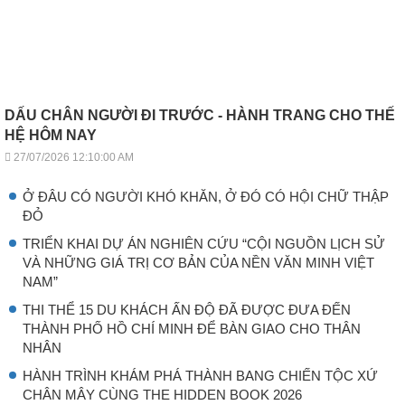
DẤU CHÂN NGƯỜI ĐI TRƯỚC - HÀNH TRANG CHO THẾ
HỆ HÔM NAY
27/07/2026 12:10:00 AM
Ở ĐÂU CÓ NGƯỜI KHÓ KHĂN, Ở ĐÓ CÓ HỘI CHỮ THẬP
ĐỎ
TRIỂN KHAI DỰ ÁN NGHIÊN CỨU “CỘI NGUỒN LỊCH SỬ
VÀ NHỮNG GIÁ TRỊ CƠ BẢN CỦA NỀN VĂN MINH VIỆT
NAM”
THI THỂ 15 DU KHÁCH ẤN ĐỘ ĐÃ ĐƯỢC ĐƯA ĐẾN
THÀNH PHỐ HỒ CHÍ MINH ĐỂ BÀN GIAO CHO THÂN
NHÂN
HÀNH TRÌNH KHÁM PHÁ THÀNH BANG CHIẾN TỘC XỨ
CHÂN MÂY CÙNG THE HIDDEN BOOK 2026