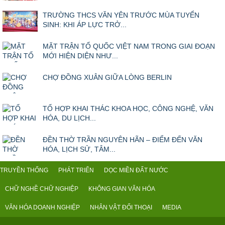
TRƯỜNG THCS VĂN YÊN TRƯỚC MÙA TUYỂN
SINH: KHI ÁP LỰC TRỞ...
MẶT TRẬN TỔ QUỐC VIỆT NAM TRONG GIAI ĐOẠN
MỚI HIỆN DIỆN NHƯ...
CHỢ ĐỒNG XUÂN GIỮA LÒNG BERLIN
TỔ HỢP KHAI THÁC KHOA HỌC, CÔNG NGHỆ, VĂN
HÓA, DU LỊCH...
ĐỀN THỜ TRẦN NGUYÊN HÃN – ĐIỂM ĐẾN VĂN
HÓA, LỊCH SỬ, TÂM...
TRUYỀN THỐNG
PHÁT TRIỂN
DỌC MIỀN ĐẤT NƯỚC
CHỮ NGHỀ CHỮ NGHIỆP
KHÔNG GIAN VĂN HÓA
VĂN HÓA DOANH NGHIỆP
NHÂN VẬT ĐỐI THOẠI
MEDIA