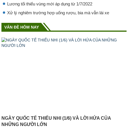
Lương tối thiểu vùng mới áp dụng từ 1/7/2022
Xử lý nghiêm trường hợp uống rượu, bia mà vẫn lái xe
VẤN ĐỀ HÔM NAY
NGÀY QUỐC TẾ THIẾU NHI (1/6) VÀ LỜI HỨA CỦA
NHỮNG NGƯỜI LỚN