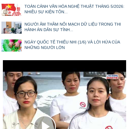
TOÀN CẢNH VĂN HÓA NGHỆ THUẬT THÁNG 5/2026:
NHIỀU SỰ KIỆN TÔN...
NGƯỜI ÂM THẦM NỐI MẠCH DỮ LIỆU TRONG THI
HÀNH ÁN DÂN SỰ TỈNH...
NGÀY QUỐC TẾ THIẾU NHI (1/6) VÀ LỜI HỨA CỦA
NHỮNG NGƯỜI LỚN