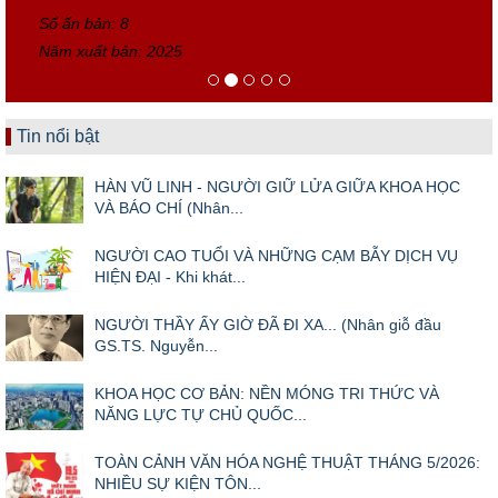
Số ấn bản: 8
Năm xuất bản: 2025
Tin nổi bật
HÀN VŨ LINH - NGƯỜI GIỮ LỬA GIỮA KHOA HỌC
VÀ BÁO CHÍ (Nhân...
NGƯỜI CAO TUỔI VÀ NHỮNG CẠM BẪY DỊCH VỤ
HIỆN ĐẠI - Khi khát...
NGƯỜI THẦY ẤY GIỜ ĐÃ ĐI XA... (Nhân giỗ đầu
GS.TS. Nguyễn...
KHOA HỌC CƠ BẢN: NỀN MÓNG TRI THỨC VÀ
NĂNG LỰC TỰ CHỦ QUỐC...
TOÀN CẢNH VĂN HÓA NGHỆ THUẬT THÁNG 5/2026:
NHIỀU SỰ KIỆN TÔN...