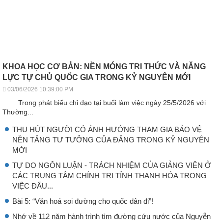
KHOA HỌC CƠ BẢN: NỀN MÓNG TRI THỨC VÀ NĂNG
LỰC TỰ CHỦ QUỐC GIA TRONG KỶ NGUYÊN MỚI
03/06/2026 10:39:00 PM
Trong phát biểu chỉ đạo tại buổi làm việc ngày 25/5/2026 với
Thường...
THU HÚT NGƯỜI CÓ ẢNH HƯỞNG THAM GIA BẢO VỆ
NỀN TẢNG TƯ TƯỞNG CỦA ĐẢNG TRONG KỶ NGUYÊN
MỚI
TỰ DO NGÔN LUẬN - TRÁCH NHIỆM CỦA GIẢNG VIÊN Ở
CÁC TRUNG TÂM CHÍNH TRỊ TỈNH THANH HÓA TRONG
VIỆC ĐẤU...
Bài 5: “Văn hoá soi đường cho quốc dân đi”!
Nhớ về 112 năm hành trình tìm đường cứu nước của Nguyễn