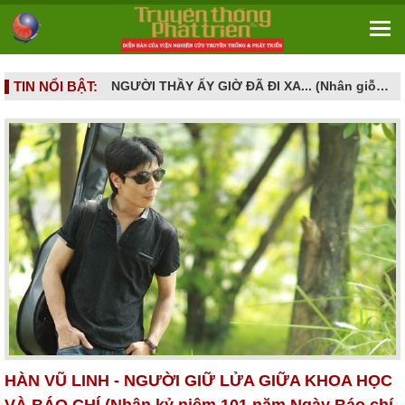
TIN NỔI BẬT:
NGƯỜI CAO TUỔI VÀ NHỮNG CẠM BẪY DỊCH VỤ HIỆN ĐẠI - Khi khát vọng sống vui ở tuổi già bị dẫn dụ vào mê cung hợp đồng kỳ nghỉ
NGƯỜI THẦY ẤY GIỜ ĐÃ ĐI XA... (Nhân giỗ đầu GS.TS. Nguyễn Đình Tấn - 16/6/2026 tức ngày 02.5 âm lịch)
HÀN VŨ LINH - NGƯỜI GIỮ LỬA GIỮA KHOA HỌC
VÀ BÁO CHÍ (Nhân kỷ niệm 101 năm Ngày Báo chí