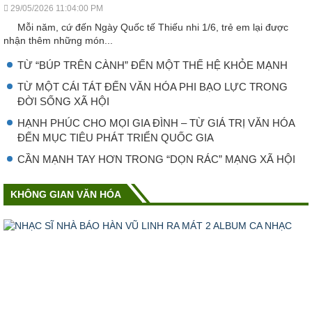
29/05/2026 11:04:00 PM
Mỗi năm, cứ đến Ngày Quốc tế Thiếu nhi 1/6, trẻ em lại được
nhận thêm những món...
TỪ “BÚP TRÊN CÀNH” ĐẾN MỘT THẾ HỆ KHỎE MẠNH
TỪ MỘT CÁI TÁT ĐẾN VĂN HÓA PHI BẠO LỰC TRONG
ĐỜI SỐNG XÃ HỘI
HẠNH PHÚC CHO MỌI GIA ĐÌNH – TỪ GIÁ TRỊ VĂN HÓA
ĐẾN MỤC TIÊU PHÁT TRIỂN QUỐC GIA
CẦN MẠNH TAY HƠN TRONG “DỌN RÁC” MẠNG XÃ HỘI
KHÔNG GIAN VĂN HÓA