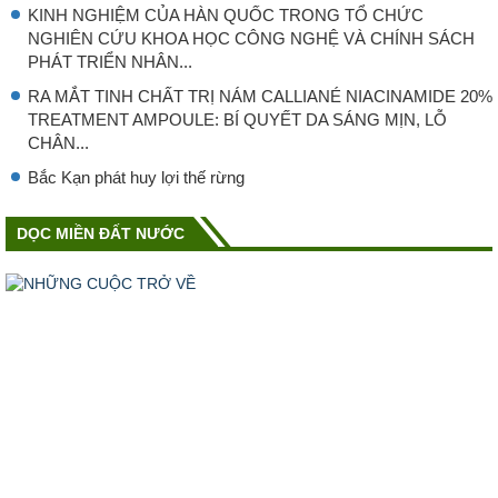
KINH NGHIỆM CỦA HÀN QUỐC TRONG TỔ CHỨC
NGHIÊN CỨU KHOA HỌC CÔNG NGHỆ VÀ CHÍNH SÁCH
PHÁT TRIỂN NHÂN...
RA MẮT TINH CHẤT TRỊ NÁM CALLIANÉ NIACINAMIDE 20%
TREATMENT AMPOULE: BÍ QUYẾT DA SÁNG MỊN, LỖ
CHÂN...
Bắc Kạn phát huy lợi thế rừng
DỌC MIỀN ĐẤT NƯỚC