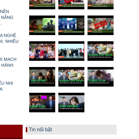
 NỀN
 NĂNG
.
A NGHỆ
6: NHIỀU
ỐI MẠCH
I HÀNH
ẾU NHI
A
N
Tin nổi bật
Ề