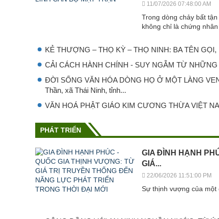
11/07/2026 07:48:00 AM
Trong dòng chảy bất tận 
không chỉ là chứng nhân 
KẺ THƯỢNG – THỌ KỲ – THỌ NINH: BA TÊN GỌ
CẢI CÁCH HÀNH CHÍNH - SUY NGẪM TỪ NHỮNG 
ĐỜI SỐNG VĂN HÓA DÒNG HỌ Ở MỘT LÀNG VEN BI
Thần, xã Thái Ninh, tỉnh...
VĂN HOÁ PHẬT GIÁO KIM CƯƠNG THỪA VIỆT N
PHÁT TRIỂN
GIA ĐÌNH HẠNH PH
GIÁ...
22/06/2026 11:51:00 PM
Sự thịnh vượng của một 