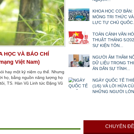
KHOA HỌC CƠ BẢN:
MÓNG TRI THỨC VÀ
LỰC TỰ CHỦ QUỐC..
TOÀN CẢNH VĂN HÓ
THUẬT THÁNG 5/202
SỰ KIỆN TÔN...
A HỌC VÀ BÁO CHÍ
NGƯỜI ÂM THẦM N
 mạng Việt Nam)
DỮ LIỆU TRONG TH
ÁN DÂN SỰ TỈNH...
nói hay một kỷ niệm cụ thể. Nhưng
ười họ, bằng nguồn năng lượng họ
NGÀY QUỐC TẾ THI
i tôi, TS. Hàn Vũ Linh tức Đặng Vũ
(1/6) VÀ LỜI HỨA CỦ
NHỮNG NGƯỜI LỚ
CHUYÊN Đ