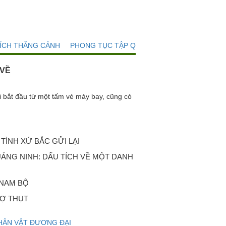
TÍCH THẮNG CẢNH
PHONG TỤC TẬP QUÁN
 VỀ
t đầu từ một tấm vé máy bay, cũng có
TÌNH XỨ BẮC GỬI LẠI
ẢNG NINH: DẤU TÍCH VỀ MỘT DANH
 NAM BỘ
Ợ THỤT
HÂN VẬT ĐƯƠNG ĐẠI