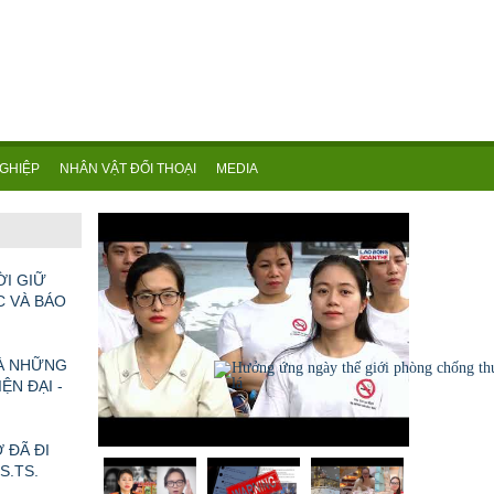
GHIỆP
NHÂN VẬT ĐỐI THOẠI
MEDIA
KHOA HỌC CƠ BẢN: NỀN MÓNG TRI THỨC VÀ NĂNG LỰC TỰ CHỦ QUỐC GIA TRONG KỶ NGUYÊN MỚI
ỜI GIỮ
C VÀ BÁO
VÀ NHỮNG
ỆN ĐẠI -
 ĐÃ ĐI
GS.TS.