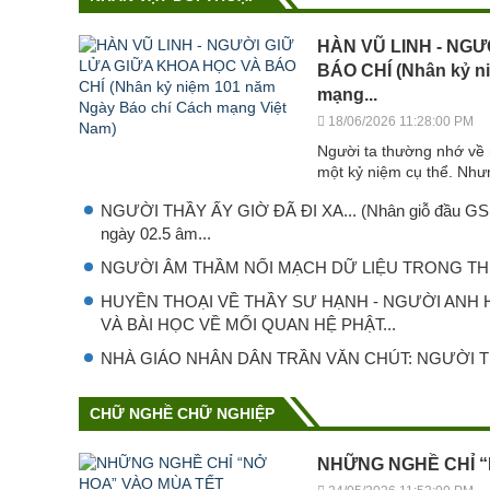
HÀN VŨ LINH - NGƯ
BÁO CHÍ (Nhân kỷ n
mạng...
18/06/2026 11:28:00 PM
Người ta thường nhớ về 
một kỷ niệm cụ thể. Như
NGƯỜI THẦY ẤY GIỜ ĐÃ ĐI XA... (Nhân giỗ đầu GS.T
ngày 02.5 âm...
NGƯỜI ÂM THẦM NỐI MẠCH DỮ LIỆU TRONG THI
HUYỀN THOẠI VỀ THẦY SƯ HẠNH - NGƯỜI ANH
VÀ BÀI HỌC VỀ MỐI QUAN HỆ PHẬT...
NHÀ GIÁO NHÂN DÂN TRẦN VĂN CHÚT: NGƯỜI T
CHỮ NGHỀ CHỮ NGHIỆP
NHỮNG NGHỀ CHỈ “