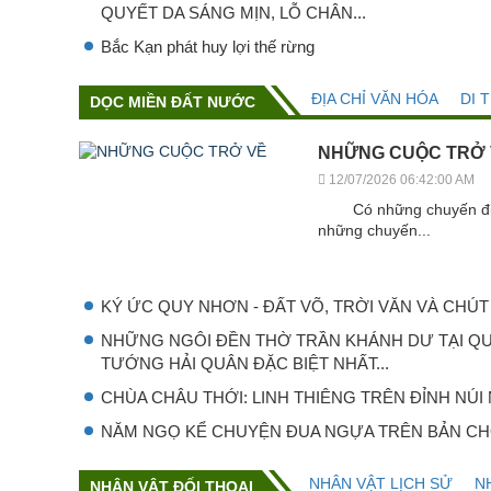
QUYẾT DA SÁNG MỊN, LỖ CHÂN...
Bắc Kạn phát huy lợi thế rừng
ĐỊA CHỈ VĂN HÓA
DI 
DỌC MIỀN ĐẤT NƯỚC
NHỮNG CUỘC TRỞ
12/07/2026 06:42:00 AM
Có những chuyến đi bắ
những chuyến...
KÝ ỨC QUY NHƠN - ĐẤT VÕ, TRỜI VĂN VÀ CHÚT 
NHỮNG NGÔI ĐỀN THỜ TRẦN KHÁNH DƯ TẠI QU
TƯỚNG HẢI QUÂN ĐẶC BIỆT NHẤT...
CHÙA CHÂU THỚI: LINH THIÊNG TRÊN ĐỈNH NÚI
NĂM NGỌ KỂ CHUYỆN ĐUA NGỰA TRÊN BẢN CH
NHÂN VẬT LỊCH SỬ
N
NHÂN VẬT ĐỐI THOẠI