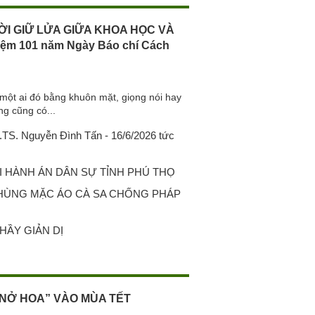
ỜI GIỮ LỬA GIỮA KHOA HỌC VÀ
iệm 101 năm Ngày Báo chí Cách
một ai đó bằng khuôn mặt, giọng nói hay
ng cũng có...
S. Nguyễn Đình Tấn - 16/6/2026 tức
 HÀNH ÁN DÂN SỰ TỈNH PHÚ THỌ
 HÙNG MẶC ÁO CÀ SA CHỐNG PHÁP
HẦY GIẢN DỊ
NỞ HOA” VÀO MÙA TẾT