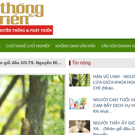
C
CHỮ NGHỀ CHỮ NGHIỆP
KHÔNG GIAN VĂN HÓA
VĂN HÓA DOANH N
NGƯỜI THẦY ẤY GIỜ ĐÃ ĐI XA... (Nhân giỗ đầu GS.TS. Nguyễn Đình Tấn - 16/6/2026 tức ngày 02.5 âm lịch)
Tin nóng
HÀN VŨ LINH - NGƯ
LỬA GIỮA KHOA HỌ
CHÍ (Nhân...
NGƯỜI CAO TUỔI 
CẠM BẪY DỊCH VỤ HI
Khi khát...
NGƯỜI THẦY ẤY GIỜ
XA... (Nhân giỗ đầu 
Nguyễn...