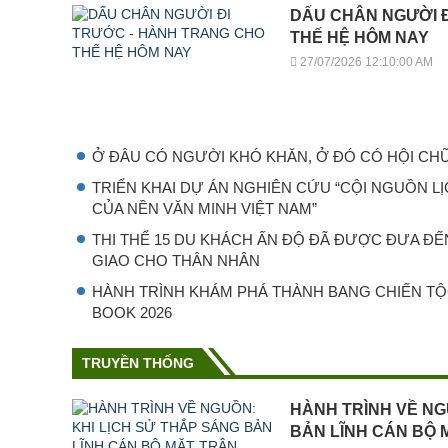
DẤU CHÂN NGƯỜI 
THẾ HỆ HÔM NAY
27/07/2026 12:10:00 AM
Ở ĐÂU CÓ NGƯỜI KHÓ KHĂN, Ở ĐÓ CÓ HỘI CH
TRIỂN KHAI DỰ ÁN NGHIÊN CỨU “CỘI NGUỒN L
CỦA NỀN VĂN MINH VIỆT NAM”
THI THỂ 15 DU KHÁCH ẤN ĐỘ ĐÃ ĐƯỢC ĐƯA ĐẾ
GIAO CHO THÂN NHÂN
HÀNH TRÌNH KHÁM PHÁ THÀNH BANG CHIẾN T
BOOK 2026
TRUYỀN THỐNG
HÀNH TRÌNH VỀ NG
BẢN LĨNH CÁN BỘ 