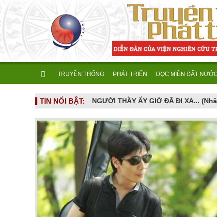
TRUYỀN THỐNG
PHÁT TRIỂN
DỌC MIỀN ĐẤT NƯỚ
TIN NỔI BẬT:
NGƯỜI CAO TUỔI VÀ NHỮNG CẠM BẪY DỊCH VỤ HIỆN ĐẠI - Khi khát vọng sống vui ở tuổi già bị dẫn dụ vào mê cung hợp đồng kỳ nghỉ