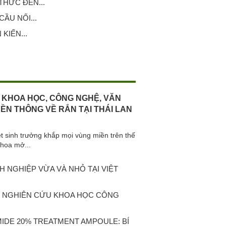
HỨC ĐẾN...
ẦU NỐI...
KIẾN...
 KHOA HỌC, CÔNG NGHỆ, VĂN
YỀN THÔNG VỀ RẮN TẠI THÁI LAN
iệt sinh trưởng khắp mọi vùng miền trên thế
khoa mở...
 NGHIỆP VỪA VÀ NHỎ TẠI VIỆT
C NGHIÊN CỨU KHOA HỌC CÔNG
MIDE 20% TREATMENT AMPOULE: BÍ