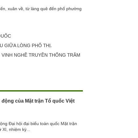
n, xuân về, từ làng quê đến phố phường
 QUỐC
U GIỮA LÒNG PHỐ THỊ.
 VINH NGHỀ TRUYỀN THỐNG TRĂM
 động của Mặt trận Tổ quốc Việt
ộng Đại hội đại biểu toàn quốc Mặt trận
 XI, nhiệm kỳ...