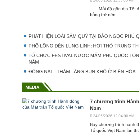
24/05/2026 11:53:00 PM
Mỗi độ gần dịp Tết đế
bỗng trở nên...
PHÁT HIỆN LOÀI SÂM QUÝ TẠI ĐẢO NGỌC PHÚ
PHỐ LỒNG ĐÈN LUNG LINH: HƠI THỞ TRUNG TH
TỔ CHỨC FESTIVAL NƯỚC MẮM PHÚ QUỐC TÔN
NĂM
ĐỒNG NAI – THĂM LÀNG BÚN KHÔ Ở BIÊN HÒA
MEDIA
7 chương trình Hành
Nam
24/05/2026 12:04:00 AM
Bảy chương trình hành đ
Tổ quốc Việt Nam lần thứ