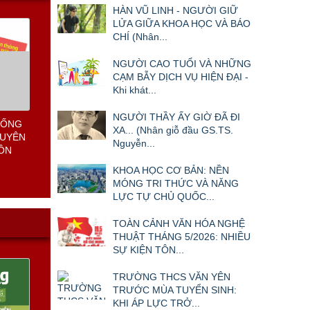
HÀN VŨ LINH - NGƯỜI GIỮ
LỬA GIỮA KHOA HỌC VÀ BÁO
CHÍ (Nhân...
NGƯỜI CAO TUỔI VÀ NHỮNG
CẠM BẪY DỊCH VỤ HIỆN ĐẠI -
Khi khát...
NGƯỜI THẦY ẤY GIỜ ĐÃ ĐI
HỐNG
XA... (Nhân giỗ đầu GS.TS.
HUYÊN
Nguyễn...
UỒN
KHOA HỌC CƠ BẢN: NỀN
MÓNG TRI THỨC VÀ NĂNG
LỰC TỰ CHỦ QUỐC...
TOÀN CẢNH VĂN HÓA NGHỆ
THUẬT THÁNG 5/2026: NHIỀU
SỰ KIỆN TÔN...
TRƯỜNG THCS VĂN YÊN
TRƯỚC MÙA TUYỂN SINH:
KHI ÁP LỰC TRỞ...