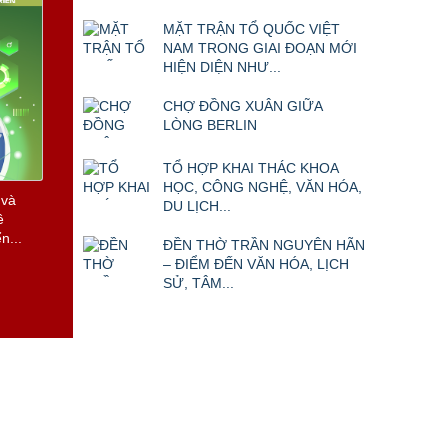
MẶT TRẬN TỔ QUỐC VIỆT
NAM TRONG GIAI ĐOẠN MỚI
HIỆN DIỆN NHƯ...
CHỢ ĐỒNG XUÂN GIỮA
LÒNG BERLIN
TỔ HỢP KHAI THÁC KHOA
HỌC, CÔNG NGHỆ, VĂN HÓA,
 và
DU LỊCH...
ề
n...
ĐỀN THỜ TRẦN NGUYÊN HÃN
– ĐIỂM ĐẾN VĂN HÓA, LỊCH
SỬ, TÂM...