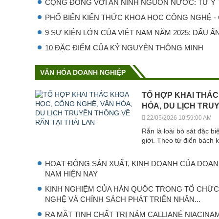
CỘNG ĐỒNG VỚI AN NINH NGUỒN NƯỚC: TỪ Ý T
PHỔ BIẾN KIẾN THỨC KHOA HỌC CÔNG NGHỆ - C
9 SỰ KIỆN LỚN CỦA VIỆT NAM NĂM 2025: DẤU ẤN 
10 ĐẶC ĐIỂM CỦA KỶ NGUYÊN THÔNG MINH
VĂN HÓA DOANH NGHIỆP
TỔ HỢP KHAI THÁC
HÓA, DU LỊCH TRU
22/05/2026 10:59:00 AM
Rắn là loài bò sát đặc b
giới. Theo từ điển bách 
HOẠT ĐỘNG SẢN XUẤT, KINH DOANH CỦA DOANH
NAM HIỆN NAY
KINH NGHIỆM CỦA HÀN QUỐC TRONG TỔ CHỨ
NGHỆ VÀ CHÍNH SÁCH PHÁT TRIỂN NHÂN...
RA MẮT TINH CHẤT TRỊ NÁM CALLIANÉ NIACINA