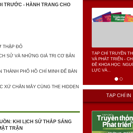
ĐI TRƯỚC - HÀNH TRANG CHO
Ữ THẬP ĐỎ
TẠP CHÍ TRUYỀN T
ỊCH SỬ VÀ NHỮNG GIÁ TRỊ CƠ BẢN
VÀ PHÁT TRIỂN - C
ĐỀ KHOA HỌC: NG
LỰC VÀ...
N THÀNH PHỐ HỒ CHÍ MINH ĐỂ BÀN
ỘC XỨ CHÂN MÂY CÙNG THE HIDDEN
TẠP CHÍ IN
UỒN: KHI LỊCH SỬ THẮP SÁNG
MẶT TRẬN