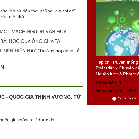
của lịch sử dân tộc, những "địa chỉ đỏ"
của một thời...
I, MỘT MẠCH NGUỒN VĂN HÓA
BÀI HỌC CỦA ÔNG CHA TA
ỂN HIỆN NAY (Trường hợp làng Lễ
Tạp chí Truyền thống
AM
Phát triển - Chuyên đ
Nguồn lực và Phát triể
Số ấn bản: 3
Năm xuất bản: 2025
ÚC - QUỐC GIA THỊNH VƯỢNG: TỪ
quốc gia không chỉ được đo...