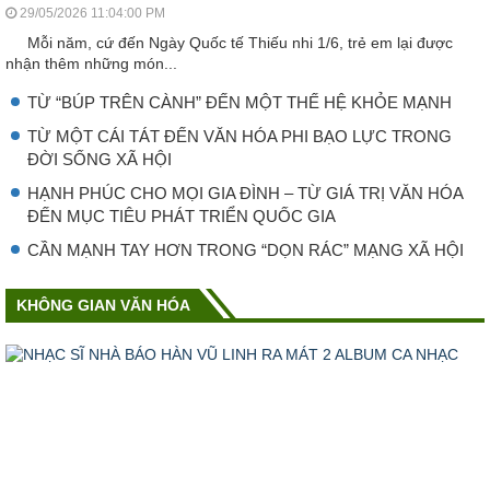
29/05/2026 11:04:00 PM
Mỗi năm, cứ đến Ngày Quốc tế Thiếu nhi 1/6, trẻ em lại được
nhận thêm những món...
TỪ “BÚP TRÊN CÀNH” ĐẾN MỘT THẾ HỆ KHỎE MẠNH
TỪ MỘT CÁI TÁT ĐẾN VĂN HÓA PHI BẠO LỰC TRONG
ĐỜI SỐNG XÃ HỘI
HẠNH PHÚC CHO MỌI GIA ĐÌNH – TỪ GIÁ TRỊ VĂN HÓA
ĐẾN MỤC TIÊU PHÁT TRIỂN QUỐC GIA
CẦN MẠNH TAY HƠN TRONG “DỌN RÁC” MẠNG XÃ HỘI
KHÔNG GIAN VĂN HÓA