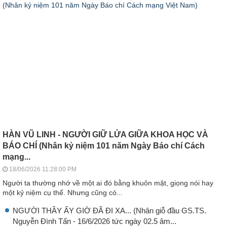
HÀN VŨ LINH - NGƯỜI GIỮ LỬA GIỮA KHOA HỌC VÀ
BÁO CHÍ (Nhân kỷ niệm 101 năm Ngày Báo chí Cách
mạng...
18/06/2026 11:28:00 PM
Người ta thường nhớ về một ai đó bằng khuôn mặt, giọng nói hay
một kỷ niệm cụ thể. Nhưng cũng có...
NGƯỜI THẦY ẤY GIỜ ĐÃ ĐI XA... (Nhân giỗ đầu GS.TS.
Nguyễn Đình Tấn - 16/6/2026 tức ngày 02.5 âm...