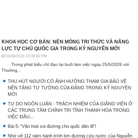
KHOA HỌC CƠ BẢN: NỀN MÓNG TRI THỨC VÀ NĂNG
LỰC TỰ CHỦ QUỐC GIA TRONG KỶ NGUYÊN MỚI
03/06/2026 10:39:00 PM
Trong phát biểu chỉ đạo tại buổi làm việc ngày 25/5/2026 với
Thường...
THU HÚT NGƯỜI CÓ ẢNH HƯỞNG THAM GIA BẢO VỆ
NỀN TẢNG TƯ TƯỞNG CỦA ĐẢNG TRONG KỶ NGUYÊN
MỚI
TỰ DO NGÔN LUẬN - TRÁCH NHIỆM CỦA GIẢNG VIÊN Ở
CÁC TRUNG TÂM CHÍNH TRỊ TỈNH THANH HÓA TRONG
VIỆC ĐẤU...
Bài 5: “Văn hoá soi đường cho quốc dân đi”!
Nhớ về 112 năm hành trình tìm đường cứu nước của Nguyễn