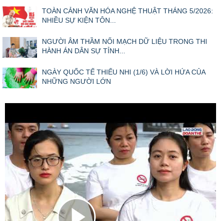
TOÀN CẢNH VĂN HÓA NGHỆ THUẬT THÁNG 5/2026:
NHIỀU SỰ KIỆN TÔN...
NGƯỜI ÂM THẦM NỐI MẠCH DỮ LIỆU TRONG THI
HÀNH ÁN DÂN SỰ TỈNH...
NGÀY QUỐC TẾ THIẾU NHI (1/6) VÀ LỜI HỨA CỦA
NHỮNG NGƯỜI LỚN