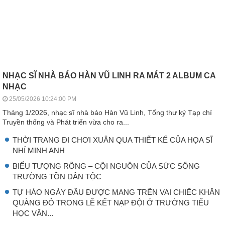
NHẠC SĨ NHÀ BÁO HÀN VŨ LINH RA MÁT 2 ALBUM CA
NHẠC
25/05/2026 10:24:00 PM
Tháng 1/2026, nhạc sĩ nhà báo Hàn Vũ Linh, Tổng thư ký Tạp chí
Truyền thống và Phát triển vừa cho ra...
THỜI TRANG ĐI CHƠI XUÂN QUA THIẾT KẾ CỦA HỌA SĨ
NHÍ MINH ANH
BIỂU TƯỢNG RỒNG – CỘI NGUỒN CỦA SỨC SỐNG
TRƯỜNG TỒN DÂN TỘC
TỰ HÀO NGÀY ĐẦU ĐƯỢC MANG TRÊN VAI CHIẾC KHĂN
QUÀNG ĐỎ TRONG LỄ KẾT NẠP ĐỘI Ở TRƯỜNG TIỂU
HỌC VĂN...