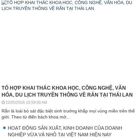
TỔ HỢP KHAI THÁC KHOA HỌC, CÔNG NGHỆ, VĂN
HÓA, DU LỊCH TRUYỀN THÔNG VỀ RẮN TẠI THÁI LAN
22/05/2026 10:59:00 AM
Rắn là loài bò sát đặc biệt sinh trưởng khắp mọi vùng miền trên thế
giới. Theo từ điển bách khoa mở...
HOẠT ĐỘNG SẢN XUẤT, KINH DOANH CỦA DOANH
NGHIỆP VỪA VÀ NHỎ TẠI VIỆT NAM HIỆN NAY