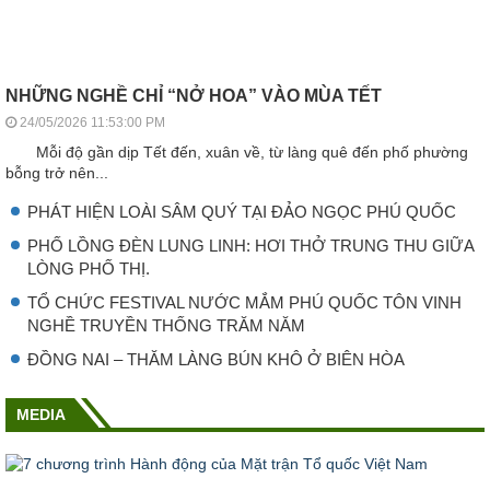
NHỮNG NGHỀ CHỈ “NỞ HOA” VÀO MÙA TẾT
24/05/2026 11:53:00 PM
Mỗi độ gần dịp Tết đến, xuân về, từ làng quê đến phố phường
bỗng trở nên...
PHÁT HIỆN LOÀI SÂM QUÝ TẠI ĐẢO NGỌC PHÚ QUỐC
PHỐ LỒNG ĐÈN LUNG LINH: HƠI THỞ TRUNG THU GIỮA
LÒNG PHỐ THỊ.
TỔ CHỨC FESTIVAL NƯỚC MẮM PHÚ QUỐC TÔN VINH
NGHỀ TRUYỀN THỐNG TRĂM NĂM
ĐỒNG NAI – THĂM LÀNG BÚN KHÔ Ở BIÊN HÒA
MEDIA