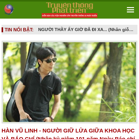
TIN NỔI BẬT:
NGƯỜI THẦY ẤY GIỜ ĐÃ ĐI XA... (Nhân giỗ đầu GS.TS. Nguyễn Đình Tấn - 16/6/2026 tức ngày 02.5 âm lịch)
KHOA HỌC CƠ BẢN: NỀN MÓNG TRI THỨC VÀ NĂNG LỰC TỰ CHỦ QUỐC GIA TRONG KỶ NGUYÊN MỚI
HÀN VŨ LINH - NGƯỜI GIỮ LỬA GIỮA KHOA HỌC
VÀ BÁO CHÍ (Nhân kỷ niệm 101 năm Ngày Báo chí