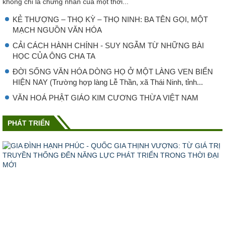
không chỉ là chứng nhân của một thời...
KẺ THƯỢNG – THỌ KỲ – THỌ NINH: BA TÊN GỌI, MỘT
MẠCH NGUỒN VĂN HÓA
CẢI CÁCH HÀNH CHÍNH - SUY NGẪM TỪ NHỮNG BÀI
HỌC CỦA ÔNG CHA TA
ĐỜI SỐNG VĂN HÓA DÒNG HỌ Ở MỘT LÀNG VEN BIỂN
HIỆN NAY (Trường hợp làng Lễ Thần, xã Thái Ninh, tỉnh...
VĂN HOÁ PHẬT GIÁO KIM CƯƠNG THỪA VIỆT NAM
PHÁT TRIỂN