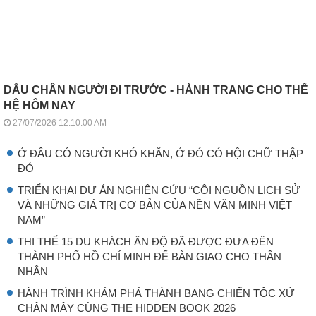
DẤU CHÂN NGƯỜI ĐI TRƯỚC - HÀNH TRANG CHO THẾ
HỆ HÔM NAY
27/07/2026 12:10:00 AM
Ở ĐÂU CÓ NGƯỜI KHÓ KHĂN, Ở ĐÓ CÓ HỘI CHỮ THẬP
ĐỎ
TRIỂN KHAI DỰ ÁN NGHIÊN CỨU “CỘI NGUỒN LỊCH SỬ
VÀ NHỮNG GIÁ TRỊ CƠ BẢN CỦA NỀN VĂN MINH VIỆT
NAM”
THI THỂ 15 DU KHÁCH ẤN ĐỘ ĐÃ ĐƯỢC ĐƯA ĐẾN
THÀNH PHỐ HỒ CHÍ MINH ĐỂ BÀN GIAO CHO THÂN
NHÂN
HÀNH TRÌNH KHÁM PHÁ THÀNH BANG CHIẾN TỘC XỨ
CHÂN MÂY CÙNG THE HIDDEN BOOK 2026