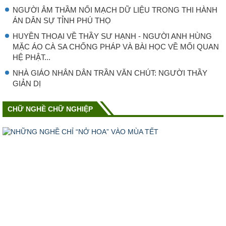
NGƯỜI ÂM THẦM NỐI MẠCH DỮ LIỆU TRONG THI HÀNH
ÁN DÂN SỰ TỈNH PHÚ THỌ
HUYỀN THOẠI VỀ THẦY SƯ HẠNH - NGƯỜI ANH HÙNG
MẶC ÁO CÀ SA CHỐNG PHÁP VÀ BÀI HỌC VỀ MỐI QUAN
HỆ PHẬT...
NHÀ GIÁO NHÂN DÂN TRẦN VĂN CHÚT: NGƯỜI THẦY
GIẢN DỊ
CHỮ NGHỀ CHỮ NGHIỆP