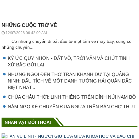
NHỮNG CUỘC TRỞ VỀ
12/07/2026 06:42:00 AM
Có những chuyến đi bắt đầu từ một tấm vé máy bay, cũng có
những chuyến...
KÝ ỨC QUY NHƠN - ĐẤT VÕ, TRỜI VĂN VÀ CHÚT TÌNH
XỨ BẮC GỬI LẠI
NHỮNG NGÔI ĐỀN THỜ TRẦN KHÁNH DƯ TẠI QUẢNG
NINH: DẤU TÍCH VỀ MỘT DANH TƯỚNG HẢI QUÂN ĐẶC
BIỆT NHẤT...
CHÙA CHÂU THỚI: LINH THIÊNG TRÊN ĐỈNH NÚI NAM BỘ
NĂM NGỌ KỂ CHUYỆN ĐUA NGỰA TRÊN BẢN CHỢ THỤT
NHÂN VẬT ĐỐI THOẠI