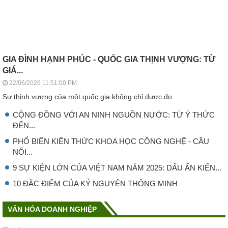
GIA ĐÌNH HẠNH PHÚC - QUỐC GIA THỊNH VƯỢNG: TỪ
GIÁ...
22/06/2026 11:51:00 PM
Sự thịnh vượng của một quốc gia không chỉ được đo...
CỘNG ĐỒNG VỚI AN NINH NGUỒN NƯỚC: TỪ Ý THỨC
ĐẾN...
PHỔ BIẾN KIẾN THỨC KHOA HỌC CÔNG NGHỆ - CẦU
NỐI...
9 SỰ KIỆN LỚN CỦA VIỆT NAM NĂM 2025: DẤU ẤN KIẾN...
10 ĐẶC ĐIỂM CỦA KỶ NGUYÊN THÔNG MINH
VĂN HÓA DOANH NGHIỆP