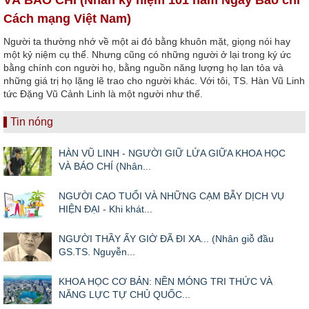
Cách mạng Việt Nam)
Người ta thường nhớ về một ai đó bằng khuôn mặt, giọng nói hay
một kỷ niệm cụ thể. Nhưng cũng có những người ở lại trong ký ức
bằng chính con người họ, bằng nguồn năng lượng họ lan tỏa và
những giá trị họ lặng lẽ trao cho người khác. Với tôi, TS. Hàn Vũ Linh
tức Đặng Vũ Cảnh Linh là một người như thế.
Tin nóng
HÀN VŨ LINH - NGƯỜI GIỮ LỬA GIỮA KHOA HỌC
VÀ BÁO CHÍ (Nhân...
NGƯỜI CAO TUỔI VÀ NHỮNG CẠM BẪY DỊCH VỤ
HIỆN ĐẠI - Khi khát...
NGƯỜI THẦY ẤY GIỜ ĐÃ ĐI XA... (Nhân giỗ đầu
GS.TS. Nguyễn...
KHOA HỌC CƠ BẢN: NỀN MÓNG TRI THỨC VÀ
NĂNG LỰC TỰ CHỦ QUỐC...