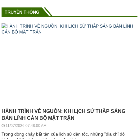
TRUYỀN THỐNG
HÀNH TRÌNH VỀ NGUỒN: KHI LỊCH SỬ THẮP SÁNG
BẢN LĨNH CÁN BỘ MẶT TRẬN
11/07/2026 07:48:00 AM
Trong dòng chảy bất tận của lịch sử dân tộc, những "địa chỉ đỏ"