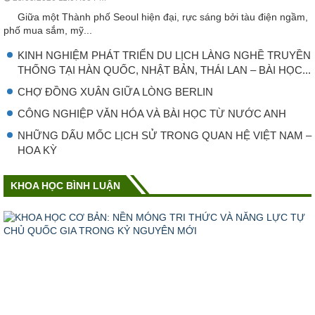
Giữa một Thành phố Seoul hiện đại, rực sáng bởi tàu điện ngầm,
phố mua sắm, mỹ...
KINH NGHIỆM PHÁT TRIỂN DU LỊCH LÀNG NGHỀ TRUYỀN
THỐNG TẠI HÀN QUỐC, NHẬT BẢN, THÁI LAN – BÀI HỌC...
CHỢ ĐỒNG XUÂN GIỮA LÒNG BERLIN
CÔNG NGHIỆP VǍN HÓA VÀ BÀI HỌC TỪ NƯỚC ANH
NHỮNG DẤU MỐC LỊCH SỬ TRONG QUAN HỆ VIỆT NAM –
HOA KỲ
KHOA HỌC BÌNH LUẬN