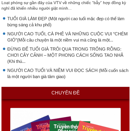
Loạt phóng sự gần đây của VTV về những chiếc “bẫy” hợp đồng kỳ
nghỉ đã khiến nhiều người giật mình...
TUỔI GIÀ LÀM ĐẸP (Một người cao tuổi mặc đẹp có thể làm
bừng sáng cả khu phố)
NGƯỜI CAO TUỔI, CÀ PHÊ VÀ NHỮNG CUỘC VUI “CHÉM
GIÓ”(Mỗi câu chuyện là một niềm vui mà cũng là một...
ĐỪNG ĐỂ TUỔI GIÀ TRÔI QUA TRONG TRỐNG RỖNG:
CHƠI CÂY CẢNH – MỘT PHONG CÁCH SỐNG TAO NHÃ
(Khi thú...
NGƯỜI CAO TUỔI VÀ NIỀM VUI ĐỌC SÁCH (Mỗi cuốn sách
là một người bạn già tâm giao)
CHUYÊN ĐỀ