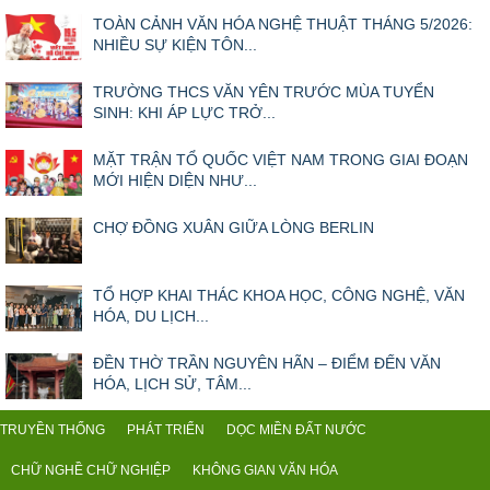
TOÀN CẢNH VĂN HÓA NGHỆ THUẬT THÁNG 5/2026:
NHIỀU SỰ KIỆN TÔN...
TRƯỜNG THCS VĂN YÊN TRƯỚC MÙA TUYỂN
SINH: KHI ÁP LỰC TRỞ...
MẶT TRẬN TỔ QUỐC VIỆT NAM TRONG GIAI ĐOẠN
MỚI HIỆN DIỆN NHƯ...
CHỢ ĐỒNG XUÂN GIỮA LÒNG BERLIN
TỔ HỢP KHAI THÁC KHOA HỌC, CÔNG NGHỆ, VĂN
HÓA, DU LỊCH...
ĐỀN THỜ TRẦN NGUYÊN HÃN – ĐIỂM ĐẾN VĂN
HÓA, LỊCH SỬ, TÂM...
TRUYỀN THỐNG
PHÁT TRIỂN
DỌC MIỀN ĐẤT NƯỚC
CHỮ NGHỀ CHỮ NGHIỆP
KHÔNG GIAN VĂN HÓA