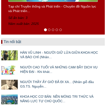
Tạp chí Truyền thống và Phát triển - Chuyên đề Nguồn lực
và Phát triển...
Số ấn bản: 3
Năm xuất bản: 2025
Tin nổi bật
HÀN VŨ LINH - NGƯỜI GIỮ LỬA GIỮA KHOA HỌC
VÀ BÁO CHÍ (Nhân...
NGƯỜI CAO TUỔI VÀ NHỮNG CẠM BẪY DỊCH VỤ
HIỆN ĐẠI - Khi khát...
NGƯỜI THẦY ẤY GIỜ ĐÃ ĐI XA... (Nhân giỗ đầu
GS.TS. Nguyễn...
KHOA HỌC CƠ BẢN: NỀN MÓNG TRI THỨC VÀ
NĂNG LỰC TỰ CHỦ QUỐC...