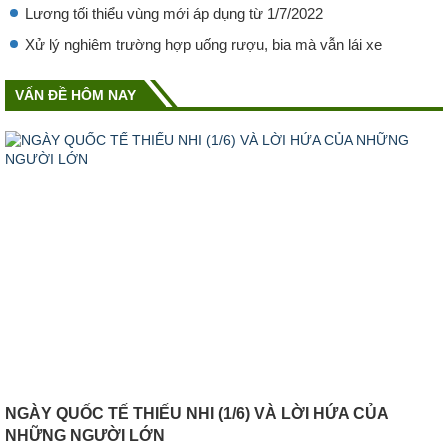
Lương tối thiểu vùng mới áp dụng từ 1/7/2022
Xử lý nghiêm trường hợp uống rượu, bia mà vẫn lái xe
VẤN ĐỀ HÔM NAY
NGÀY QUỐC TẾ THIẾU NHI (1/6) VÀ LỜI HỨA CỦA
NHỮNG NGƯỜI LỚN