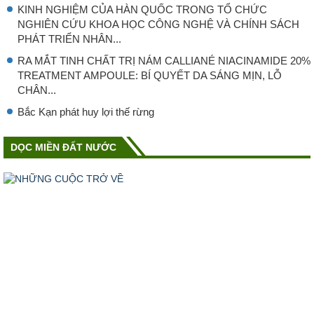
KINH NGHIỆM CỦA HÀN QUỐC TRONG TỔ CHỨC
NGHIÊN CỨU KHOA HỌC CÔNG NGHỆ VÀ CHÍNH SÁCH
PHÁT TRIỂN NHÂN...
RA MẮT TINH CHẤT TRỊ NÁM CALLIANÉ NIACINAMIDE 20%
TREATMENT AMPOULE: BÍ QUYẾT DA SÁNG MỊN, LỖ
CHÂN...
Bắc Kạn phát huy lợi thế rừng
DỌC MIỀN ĐẤT NƯỚC