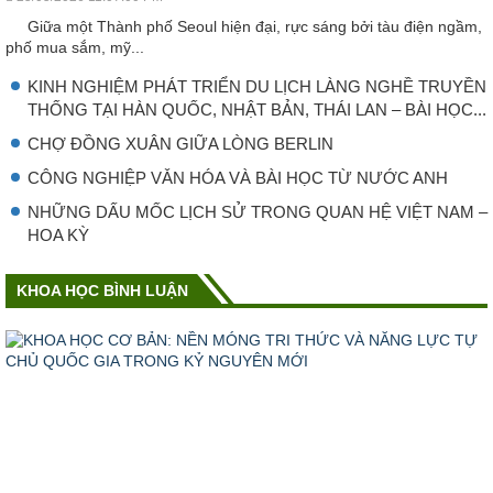
Giữa một Thành phố Seoul hiện đại, rực sáng bởi tàu điện ngầm,
phố mua sắm, mỹ...
KINH NGHIỆM PHÁT TRIỂN DU LỊCH LÀNG NGHỀ TRUYỀN
THỐNG TẠI HÀN QUỐC, NHẬT BẢN, THÁI LAN – BÀI HỌC...
CHỢ ĐỒNG XUÂN GIỮA LÒNG BERLIN
CÔNG NGHIỆP VǍN HÓA VÀ BÀI HỌC TỪ NƯỚC ANH
NHỮNG DẤU MỐC LỊCH SỬ TRONG QUAN HỆ VIỆT NAM –
HOA KỲ
KHOA HỌC BÌNH LUẬN