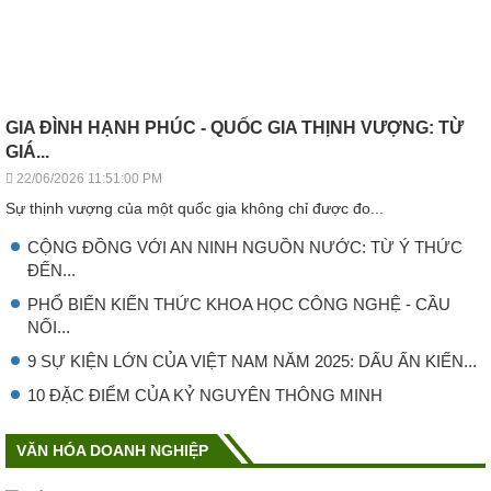
GIA ĐÌNH HẠNH PHÚC - QUỐC GIA THỊNH VƯỢNG: TỪ
GIÁ...
22/06/2026 11:51:00 PM
Sự thịnh vượng của một quốc gia không chỉ được đo...
CỘNG ĐỒNG VỚI AN NINH NGUỒN NƯỚC: TỪ Ý THỨC
ĐẾN...
PHỔ BIẾN KIẾN THỨC KHOA HỌC CÔNG NGHỆ - CẦU
NỐI...
9 SỰ KIỆN LỚN CỦA VIỆT NAM NĂM 2025: DẤU ẤN KIẾN...
10 ĐẶC ĐIỂM CỦA KỶ NGUYÊN THÔNG MINH
VĂN HÓA DOANH NGHIỆP