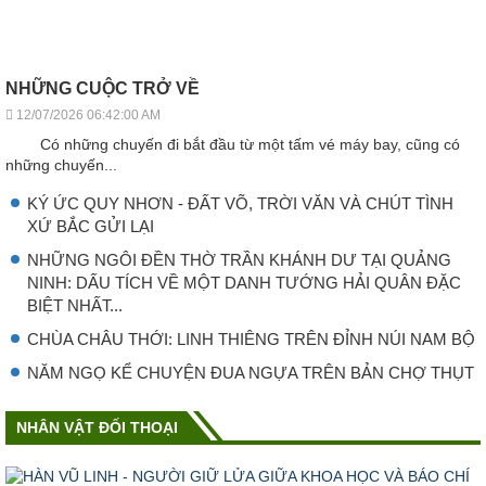
NHỮNG CUỘC TRỞ VỀ
12/07/2026 06:42:00 AM
Có những chuyến đi bắt đầu từ một tấm vé máy bay, cũng có
những chuyến...
KÝ ỨC QUY NHƠN - ĐẤT VÕ, TRỜI VĂN VÀ CHÚT TÌNH
XỨ BẮC GỬI LẠI
NHỮNG NGÔI ĐỀN THỜ TRẦN KHÁNH DƯ TẠI QUẢNG
NINH: DẤU TÍCH VỀ MỘT DANH TƯỚNG HẢI QUÂN ĐẶC
BIỆT NHẤT...
CHÙA CHÂU THỚI: LINH THIÊNG TRÊN ĐỈNH NÚI NAM BỘ
NĂM NGỌ KỂ CHUYỆN ĐUA NGỰA TRÊN BẢN CHỢ THỤT
NHÂN VẬT ĐỐI THOẠI