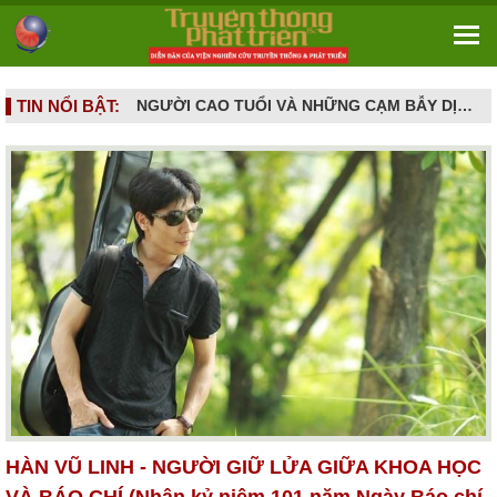
TIN NỔI BẬT:
TOÀN CẢNH VĂN HÓA NGHỆ THUẬT THÁNG 5/2026: NHIỀU SỰ KIỆN TÔN VINH LỊCH SỬ, DI SẢN VÀ SÁNG TẠO ĐƯƠNG ĐẠI
NGƯỜI CAO TUỔI VÀ NHỮNG CẠM BẪY DỊCH VỤ HIỆN ĐẠI - Khi khát vọng sống vui ở tuổi già bị dẫn dụ vào mê cung hợp đồng kỳ nghỉ
HÀN VŨ LINH - NGƯỜI GIỮ LỬA GIỮA KHOA HỌC
VÀ BÁO CHÍ (Nhân kỷ niệm 101 năm Ngày Báo chí