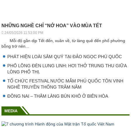
NHỮNG NGHỀ CHỈ “NỞ HOA” VÀO MÙA TẾT
24/05/2026 11:53:00 PM
Mỗi độ gần dịp Tết đến, xuân về, từ làng quê đến phố phường
bỗng trở nên...
PHÁT HIỆN LOÀI SÂM QUÝ TẠI ĐẢO NGỌC PHÚ QUỐC
PHỐ LỒNG ĐÈN LUNG LINH: HƠI THỞ TRUNG THU GIỮA
LÒNG PHỐ THỊ.
TỔ CHỨC FESTIVAL NƯỚC MẮM PHÚ QUỐC TÔN VINH
NGHỀ TRUYỀN THỐNG TRĂM NĂM
ĐỒNG NAI – THĂM LÀNG BÚN KHÔ Ở BIÊN HÒA
MEDIA