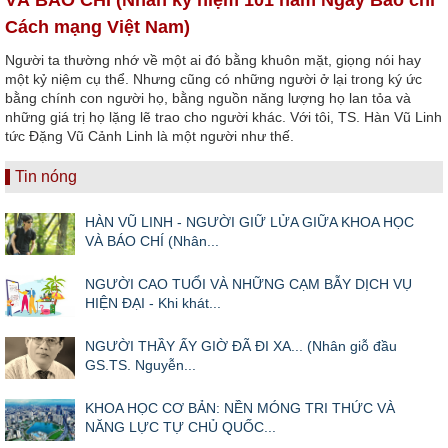
Cách mạng Việt Nam)
Người ta thường nhớ về một ai đó bằng khuôn mặt, giọng nói hay
một kỷ niệm cụ thể. Nhưng cũng có những người ở lại trong ký ức
bằng chính con người họ, bằng nguồn năng lượng họ lan tỏa và
những giá trị họ lặng lẽ trao cho người khác. Với tôi, TS. Hàn Vũ Linh
tức Đặng Vũ Cảnh Linh là một người như thế.
Tin nóng
HÀN VŨ LINH - NGƯỜI GIỮ LỬA GIỮA KHOA HỌC
VÀ BÁO CHÍ (Nhân...
NGƯỜI CAO TUỔI VÀ NHỮNG CẠM BẪY DỊCH VỤ
HIỆN ĐẠI - Khi khát...
NGƯỜI THẦY ẤY GIỜ ĐÃ ĐI XA... (Nhân giỗ đầu
GS.TS. Nguyễn...
KHOA HỌC CƠ BẢN: NỀN MÓNG TRI THỨC VÀ
NĂNG LỰC TỰ CHỦ QUỐC...