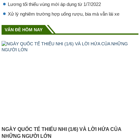
Lương tối thiểu vùng mới áp dụng từ 1/7/2022
Xử lý nghiêm trường hợp uống rượu, bia mà vẫn lái xe
VẤN ĐỀ HÔM NAY
NGÀY QUỐC TẾ THIẾU NHI (1/6) VÀ LỜI HỨA CỦA
NHỮNG NGƯỜI LỚN