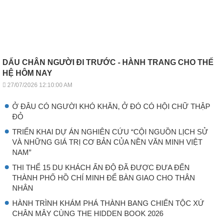
DẤU CHÂN NGƯỜI ĐI TRƯỚC - HÀNH TRANG CHO THẾ
HỆ HÔM NAY
27/07/2026 12:10:00 AM
Ở ĐÂU CÓ NGƯỜI KHÓ KHĂN, Ở ĐÓ CÓ HỘI CHỮ THẬP
ĐỎ
TRIỂN KHAI DỰ ÁN NGHIÊN CỨU “CỘI NGUỒN LỊCH SỬ
VÀ NHỮNG GIÁ TRỊ CƠ BẢN CỦA NỀN VĂN MINH VIỆT
NAM”
THI THỂ 15 DU KHÁCH ẤN ĐỘ ĐÃ ĐƯỢC ĐƯA ĐẾN
THÀNH PHỐ HỒ CHÍ MINH ĐỂ BÀN GIAO CHO THÂN
NHÂN
HÀNH TRÌNH KHÁM PHÁ THÀNH BANG CHIẾN TỘC XỨ
CHÂN MÂY CÙNG THE HIDDEN BOOK 2026