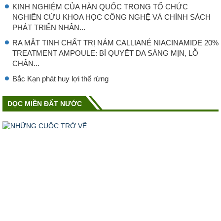
KINH NGHIỆM CỦA HÀN QUỐC TRONG TỔ CHỨC
NGHIÊN CỨU KHOA HỌC CÔNG NGHỆ VÀ CHÍNH SÁCH
PHÁT TRIỂN NHÂN...
RA MẮT TINH CHẤT TRỊ NÁM CALLIANÉ NIACINAMIDE 20%
TREATMENT AMPOULE: BÍ QUYẾT DA SÁNG MỊN, LỖ
CHÂN...
Bắc Kạn phát huy lợi thế rừng
DỌC MIỀN ĐẤT NƯỚC