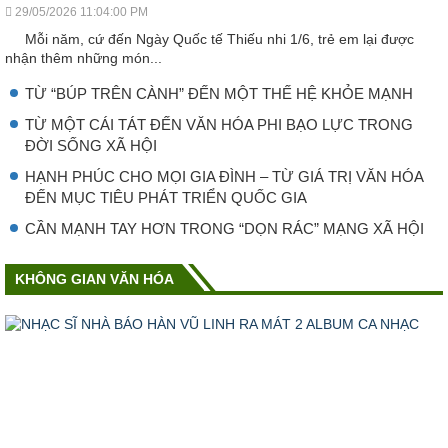
29/05/2026 11:04:00 PM
Mỗi năm, cứ đến Ngày Quốc tế Thiếu nhi 1/6, trẻ em lại được
nhận thêm những món...
TỪ “BÚP TRÊN CÀNH” ĐẾN MỘT THẾ HỆ KHỎE MẠNH
TỪ MỘT CÁI TÁT ĐẾN VĂN HÓA PHI BẠO LỰC TRONG
ĐỜI SỐNG XÃ HỘI
HẠNH PHÚC CHO MỌI GIA ĐÌNH – TỪ GIÁ TRỊ VĂN HÓA
ĐẾN MỤC TIÊU PHÁT TRIỂN QUỐC GIA
CẦN MẠNH TAY HƠN TRONG “DỌN RÁC” MẠNG XÃ HỘI
KHÔNG GIAN VĂN HÓA