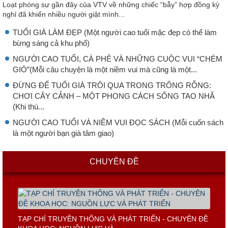
Loạt phóng sự gần đây của VTV về những chiếc “bẫy” hợp đồng kỳ
nghỉ đã khiến nhiều người giật mình...
TUỔI GIÀ LÀM ĐẸP (Một người cao tuổi mặc đẹp có thể làm
bừng sáng cả khu phố)
NGƯỜI CAO TUỔI, CÀ PHÊ VÀ NHỮNG CUỘC VUI “CHÉM
GIÓ”(Mỗi câu chuyện là một niềm vui mà cũng là một...
ĐỪNG ĐỂ TUỔI GIÀ TRÔI QUA TRONG TRỐNG RỖNG:
CHƠI CÂY CẢNH – MỘT PHONG CÁCH SỐNG TAO NHÃ
(Khi thú...
NGƯỜI CAO TUỔI VÀ NIỀM VUI ĐỌC SÁCH (Mỗi cuốn sách
là một người bạn già tâm giao)
CHUYÊN ĐỀ
TẠP CHÍ TRUYỀN THỐNG VÀ PHÁT TRIỂN - CHUYÊN ĐỀ