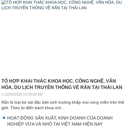
TỔ HỢP KHAI THÁC KHOA HỌC, CÔNG NGHỆ, VĂN
HÓA, DU LỊCH TRUYỀN THÔNG VỀ RẮN TẠI THÁI LAN
22/05/2026 10:59:00 AM
Rắn là loài bò sát đặc biệt sinh trưởng khắp mọi vùng miền trên thế
giới. Theo từ điển bách khoa mở...
HOẠT ĐỘNG SẢN XUẤT, KINH DOANH CỦA DOANH
NGHIỆP VỪA VÀ NHỎ TẠI VIỆT NAM HIỆN NAY