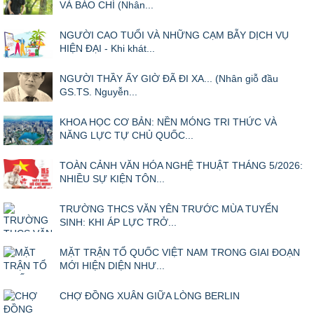
VÀ BÁO CHÍ (Nhân...
NGƯỜI CAO TUỔI VÀ NHỮNG CẠM BẪY DỊCH VỤ
HIỆN ĐẠI - Khi khát...
NGƯỜI THẦY ẤY GIỜ ĐÃ ĐI XA... (Nhân giỗ đầu
GS.TS. Nguyễn...
KHOA HỌC CƠ BẢN: NỀN MÓNG TRI THỨC VÀ
NĂNG LỰC TỰ CHỦ QUỐC...
TOÀN CẢNH VĂN HÓA NGHỆ THUẬT THÁNG 5/2026:
NHIỀU SỰ KIỆN TÔN...
TRƯỜNG THCS VĂN YÊN TRƯỚC MÙA TUYỂN
SINH: KHI ÁP LỰC TRỞ...
MẶT TRẬN TỔ QUỐC VIỆT NAM TRONG GIAI ĐOẠN
MỚI HIỆN DIỆN NHƯ...
CHỢ ĐỒNG XUÂN GIỮA LÒNG BERLIN