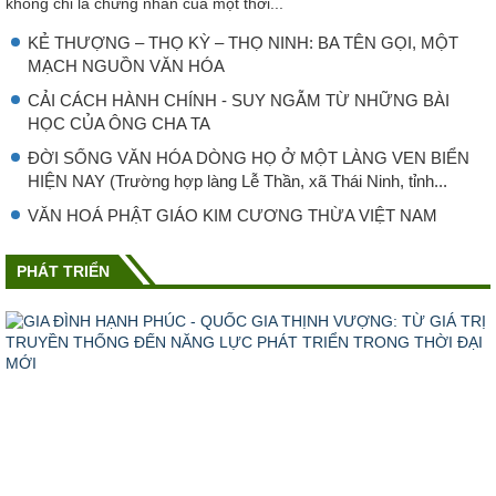
không chỉ là chứng nhân của một thời...
KẺ THƯỢNG – THỌ KỲ – THỌ NINH: BA TÊN GỌI, MỘT
MẠCH NGUỒN VĂN HÓA
CẢI CÁCH HÀNH CHÍNH - SUY NGẪM TỪ NHỮNG BÀI
HỌC CỦA ÔNG CHA TA
ĐỜI SỐNG VĂN HÓA DÒNG HỌ Ở MỘT LÀNG VEN BIỂN
HIỆN NAY (Trường hợp làng Lễ Thần, xã Thái Ninh, tỉnh...
VĂN HOÁ PHẬT GIÁO KIM CƯƠNG THỪA VIỆT NAM
PHÁT TRIỂN