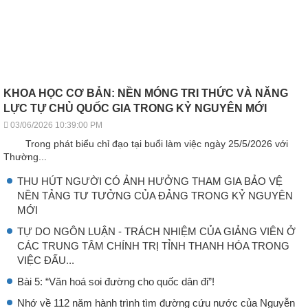
KHOA HỌC CƠ BẢN: NỀN MÓNG TRI THỨC VÀ NĂNG
LỰC TỰ CHỦ QUỐC GIA TRONG KỶ NGUYÊN MỚI
03/06/2026 10:39:00 PM
Trong phát biểu chỉ đạo tại buổi làm việc ngày 25/5/2026 với
Thường...
THU HÚT NGƯỜI CÓ ẢNH HƯỞNG THAM GIA BẢO VỆ
NỀN TẢNG TƯ TƯỞNG CỦA ĐẢNG TRONG KỶ NGUYÊN
MỚI
TỰ DO NGÔN LUẬN - TRÁCH NHIỆM CỦA GIẢNG VIÊN Ở
CÁC TRUNG TÂM CHÍNH TRỊ TỈNH THANH HÓA TRONG
VIỆC ĐẤU...
Bài 5: “Văn hoá soi đường cho quốc dân đi”!
Nhớ về 112 năm hành trình tìm đường cứu nước của Nguyễn