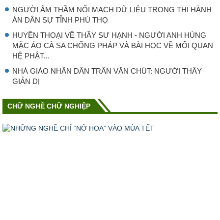
NGƯỜI ÂM THẦM NỐI MẠCH DỮ LIỆU TRONG THI HÀNH
ÁN DÂN SỰ TỈNH PHÚ THỌ
HUYỀN THOẠI VỀ THẦY SƯ HẠNH - NGƯỜI ANH HÙNG
MẶC ÁO CÀ SA CHỐNG PHÁP VÀ BÀI HỌC VỀ MỐI QUAN
HỆ PHẬT...
NHÀ GIÁO NHÂN DÂN TRẦN VĂN CHÚT: NGƯỜI THẦY
GIẢN DỊ
CHỮ NGHỀ CHỮ NGHIỆP