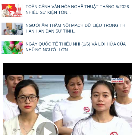
TOÀN CẢNH VĂN HÓA NGHỆ THUẬT THÁNG 5/2026:
NHIỀU SỰ KIỆN TÔN...
NGƯỜI ÂM THẦM NỐI MẠCH DỮ LIỆU TRONG THI
HÀNH ÁN DÂN SỰ TỈNH...
NGÀY QUỐC TẾ THIẾU NHI (1/6) VÀ LỜI HỨA CỦA
NHỮNG NGƯỜI LỚN