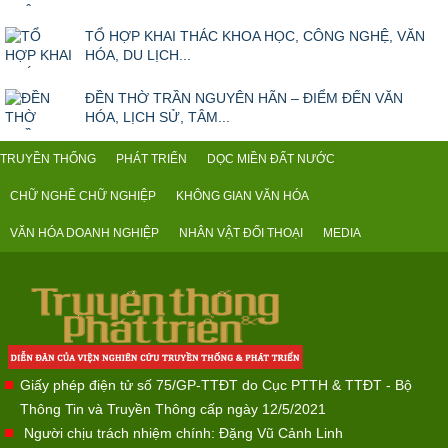
TỔ HỢP KHAI THÁC KHOA HỌC, CÔNG NGHỆ, VĂN
HÓA, DU LỊCH...
ĐỀN THỜ TRẦN NGUYÊN HÃN – ĐIỂM ĐẾN VĂN
HÓA, LỊCH SỬ, TÂM...
TRUYỀN THỐNG
PHÁT TRIỂN
DỌC MIỀN ĐẤT NƯỚC
CHỮ NGHỀ CHỮ NGHIỆP
KHÔNG GIAN VĂN HÓA
VĂN HÓA DOANH NGHIỆP
NHÂN VẬT ĐỐI THOẠI
MEDIA
Giấy phép điện tử số 75/GP-TTĐT do Cục PTTH & TTĐT - Bộ
Thông Tin và Truyền Thông cấp ngày 12/5/2021
Người chịu trách nhiệm chính: Đặng Vũ Cảnh Linh