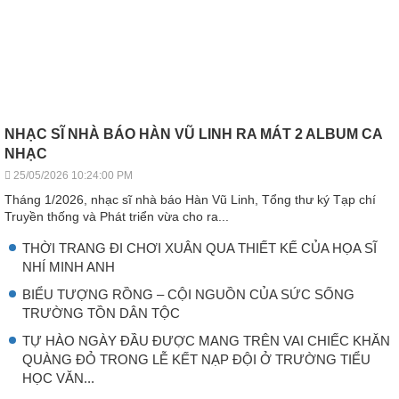
NHẠC SĨ NHÀ BÁO HÀN VŨ LINH RA MÁT 2 ALBUM CA
NHẠC
25/05/2026 10:24:00 PM
Tháng 1/2026, nhạc sĩ nhà báo Hàn Vũ Linh, Tổng thư ký Tạp chí
Truyền thống và Phát triển vừa cho ra...
THỜI TRANG ĐI CHƠI XUÂN QUA THIẾT KẾ CỦA HỌA SĨ
NHÍ MINH ANH
BIỂU TƯỢNG RỒNG – CỘI NGUỒN CỦA SỨC SỐNG
TRƯỜNG TỒN DÂN TỘC
TỰ HÀO NGÀY ĐẦU ĐƯỢC MANG TRÊN VAI CHIẾC KHĂN
QUÀNG ĐỎ TRONG LỄ KẾT NẠP ĐỘI Ở TRƯỜNG TIỂU
HỌC VĂN...