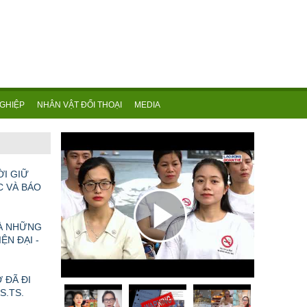
GHIỆP
NHÂN VẬT ĐỐI THOẠI
MEDIA
ỜI GIỮ
C VÀ BÁO
VÀ NHỮNG
ỆN ĐẠI -
 ĐÃ ĐI
GS.TS.