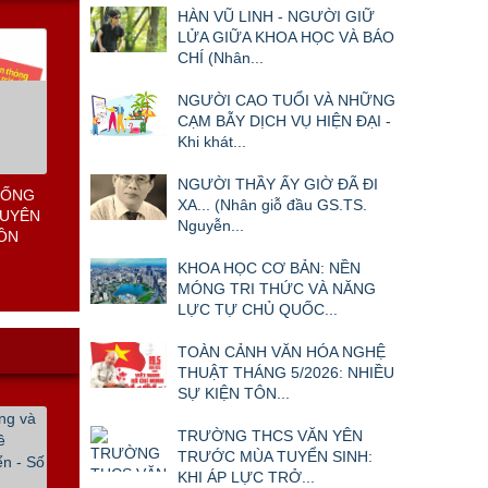
HÀN VŨ LINH - NGƯỜI GIỮ
LỬA GIỮA KHOA HỌC VÀ BÁO
CHÍ (Nhân...
NGƯỜI CAO TUỔI VÀ NHỮNG
CẠM BẪY DỊCH VỤ HIỆN ĐẠI -
Khi khát...
NGƯỜI THẦY ẤY GIỜ ĐÃ ĐI
HỐNG
XA... (Nhân giỗ đầu GS.TS.
HUYÊN
Nguyễn...
UỒN
KHOA HỌC CƠ BẢN: NỀN
MÓNG TRI THỨC VÀ NĂNG
LỰC TỰ CHỦ QUỐC...
TOÀN CẢNH VĂN HÓA NGHỆ
THUẬT THÁNG 5/2026: NHIỀU
SỰ KIỆN TÔN...
TRƯỜNG THCS VĂN YÊN
TRƯỚC MÙA TUYỂN SINH:
KHI ÁP LỰC TRỞ...