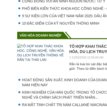
CỘNG ĐỒNG VỚI AN NINH NGUỒN NƯỚC: TỪ Ý T
PHỔ BIẾN KIẾN THỨC KHOA HỌC CÔNG NGHỆ - C
9 SỰ KIỆN LỚN CỦA VIỆT NAM NĂM 2025: DẤU ẤN 
10 ĐẶC ĐIỂM CỦA KỶ NGUYÊN THÔNG MINH
VĂN HÓA DOANH NGHIỆP
TỔ HỢP KHAI THÁC
HÓA, DU LỊCH TRU
22/05/2026 10:59:00 AM
Rắn là loài bò sát đặc b
giới. Theo từ điển bách 
HOẠT ĐỘNG SẢN XUẤT, KINH DOANH CỦA DOANH
NAM HIỆN NAY
KINH NGHIỆM CỦA HÀN QUỐC TRONG TỔ CHỨ
NGHỆ VÀ CHÍNH SÁCH PHÁT TRIỂN NHÂN...
RA MẮT TINH CHẤT TRỊ NÁM CALLIANÉ NIACINA