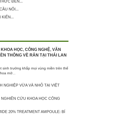
HỨC ĐẾN...
ẦU NỐI...
KIẾN...
 KHOA HỌC, CÔNG NGHỆ, VĂN
YỀN THÔNG VỀ RẮN TẠI THÁI LAN
iệt sinh trưởng khắp mọi vùng miền trên thế
khoa mở...
 NGHIỆP VỪA VÀ NHỎ TẠI VIỆT
C NGHIÊN CỨU KHOA HỌC CÔNG
MIDE 20% TREATMENT AMPOULE: BÍ