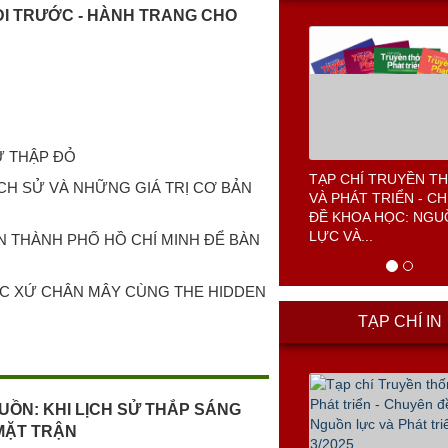
ĐI TRƯỚC - HÀNH TRANG CHO
Ữ THẬP ĐỎ
TẠP CHÍ TRUYỀN T
ỊCH SỬ VÀ NHỮNG GIÁ TRỊ CƠ BẢN
VÀ PHÁT TRIỂN - C
ĐỀ KHOA HỌC: NG
LỰC VÀ...
N THÀNH PHỐ HỒ CHÍ MINH ĐỂ BÀN
ỘC XỨ CHÂN MÂY CÙNG THE HIDDEN
TẠP CHÍ IN
UỒN: KHI LỊCH SỬ THẮP SÁNG
MẶT TRẬN