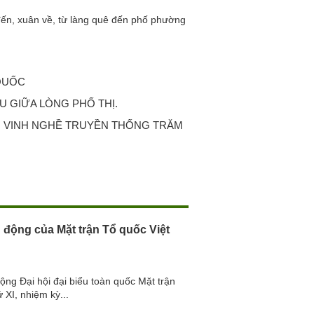
n, xuân về, từ làng quê đến phố phường
 QUỐC
U GIỮA LÒNG PHỐ THỊ.
 VINH NGHỀ TRUYỀN THỐNG TRĂM
 động của Mặt trận Tổ quốc Việt
ộng Đại hội đại biểu toàn quốc Mặt trận
 XI, nhiệm kỳ...