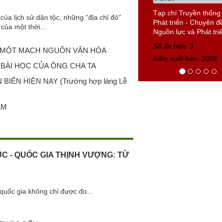
Tạp chí Truyền thống
của lịch sử dân tộc, những "địa chỉ đỏ"
Phát triển - Chuyên đ
của một thời...
Nguồn lực và Phát triể
Số ấn bản: 3
I, MỘT MẠCH NGUỒN VĂN HÓA
Năm xuất bản: 2025
BÀI HỌC CỦA ÔNG CHA TA
ỂN HIỆN NAY (Trường hợp làng Lễ
AM
ÚC - QUỐC GIA THỊNH VƯỢNG: TỪ
quốc gia không chỉ được đo...