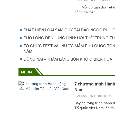
24/05/2026 11:53:00 PM
Mỗi độ gần dịp Tết đế
bỗng trở nên...
PHÁT HIỆN LOÀI SÂM QUÝ TẠI ĐẢO NGỌC PHÚ
PHỐ LỒNG ĐÈN LUNG LINH: HƠI THỞ TRUNG TH
TỔ CHỨC FESTIVAL NƯỚC MẮM PHÚ QUỐC TÔN
NĂM
ĐỒNG NAI – THĂM LÀNG BÚN KHÔ Ở BIÊN HÒA
MEDIA
7 chương trình Hành
Nam
24/05/2026 12:04:00 AM
Bảy chương trình hành đ
Tổ quốc Việt Nam lần thứ