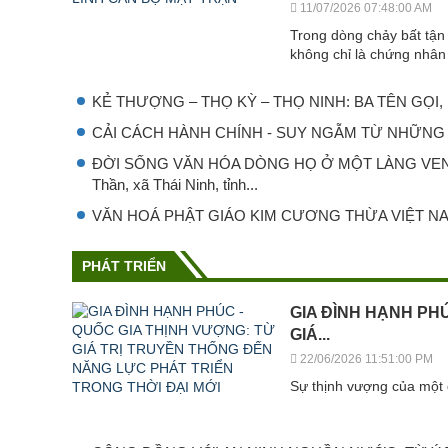
11/07/2026 07:48:00 AM
Trong dòng chảy bất tận 
không chỉ là chứng nhân 
KẺ THƯỢNG – THỌ KỲ – THỌ NINH: BA TÊN GỌ
CẢI CÁCH HÀNH CHÍNH - SUY NGẪM TỪ NHỮNG 
ĐỜI SỐNG VĂN HÓA DÒNG HỌ Ở MỘT LÀNG VEN BI
Thần, xã Thái Ninh, tỉnh...
VĂN HOÁ PHẬT GIÁO KIM CƯƠNG THỪA VIỆT N
PHÁT TRIỂN
GIA ĐÌNH HẠNH PH
GIÁ...
22/06/2026 11:51:00 PM
Sự thịnh vượng của một 