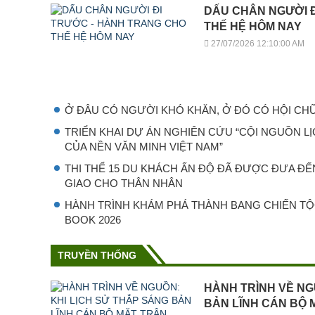
DẤU CHÂN NGƯỜI 
THẾ HỆ HÔM NAY
27/07/2026 12:10:00 AM
Ở ĐÂU CÓ NGƯỜI KHÓ KHĂN, Ở ĐÓ CÓ HỘI CH
TRIỂN KHAI DỰ ÁN NGHIÊN CỨU “CỘI NGUỒN L
CỦA NỀN VĂN MINH VIỆT NAM”
THI THỂ 15 DU KHÁCH ẤN ĐỘ ĐÃ ĐƯỢC ĐƯA ĐẾ
GIAO CHO THÂN NHÂN
HÀNH TRÌNH KHÁM PHÁ THÀNH BANG CHIẾN T
BOOK 2026
TRUYỀN THỐNG
HÀNH TRÌNH VỀ NG
BẢN LĨNH CÁN BỘ 