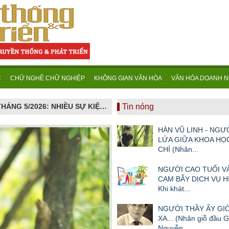
C
CHỮ NGHỀ CHỮ NGHIỆP
KHÔNG GIAN VĂN HÓA
VĂN HÓA DOANH N
NGƯỜI CAO TUỔI VÀ NHỮNG CẠM BẪY DỊCH VỤ HIỆN ĐẠI - Khi khát vọng sống vui ở tuổi già bị dẫn dụ vào mê cung hợp đồng kỳ nghỉ
Tin nóng
HÀN VŨ LINH - NGƯ
LỬA GIỮA KHOA HỌ
CHÍ (Nhân...
NGƯỜI CAO TUỔI 
CẠM BẪY DỊCH VỤ HI
Khi khát...
NGƯỜI THẦY ẤY GIỜ
XA... (Nhân giỗ đầu 
Nguyễn...