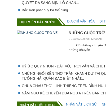
QUYẾT DA SÁNG MỊN, LỖ CHÂN...
Bắc Kạn phát huy lợi thế rừng
ĐỊA CHỈ VĂN HÓA
DI 
DỌC MIỀN ĐẤT NƯỚC
NHỮNG CUỘC TRỞ
12/07/2026 06:42:00 AM
Có những chuyến đi bắ
những chuyến...
KÝ ỨC QUY NHƠN - ĐẤT VÕ, TRỜI VĂN VÀ CHÚT 
NHỮNG NGÔI ĐỀN THỜ TRẦN KHÁNH DƯ TẠI QU
TƯỚNG HẢI QUÂN ĐẶC BIỆT NHẤT...
CHÙA CHÂU THỚI: LINH THIÊNG TRÊN ĐỈNH NÚI
NĂM NGỌ KỂ CHUYỆN ĐUA NGỰA TRÊN BẢN CH
NHÂN VẬT LỊCH SỬ
NH
NHÂN VẬT ĐỐI THOẠI