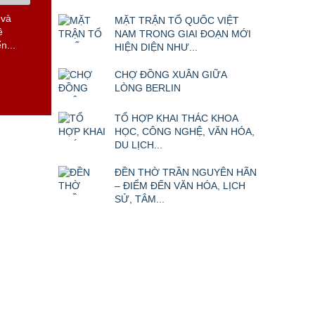
 và
MẶT TRẬN TỔ QUỐC VIỆT
ề
NAM TRONG GIAI ĐOẠN MỚI
n...
HIỆN DIỆN NHƯ...
CHỢ ĐỒNG XUÂN GIỮA
LÒNG BERLIN
TỔ HỢP KHAI THÁC KHOA
HỌC, CÔNG NGHỆ, VĂN HÓA,
DU LỊCH...
ĐỀN THỜ TRẦN NGUYÊN HÃN
– ĐIỂM ĐẾN VĂN HÓA, LỊCH
SỬ, TÂM...