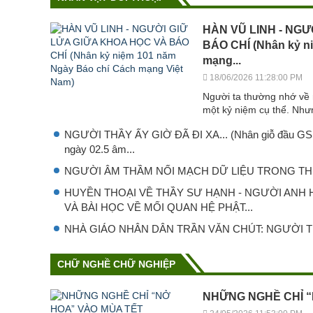
HÀN VŨ LINH - NGƯ
BÁO CHÍ (Nhân kỷ n
mạng...
18/06/2026 11:28:00 PM
Người ta thường nhớ về 
một kỷ niệm cụ thể. Như
NGƯỜI THẦY ẤY GIỜ ĐÃ ĐI XA... (Nhân giỗ đầu GS.T
ngày 02.5 âm...
NGƯỜI ÂM THẦM NỐI MẠCH DỮ LIỆU TRONG THI
HUYỀN THOẠI VỀ THẦY SƯ HẠNH - NGƯỜI ANH
VÀ BÀI HỌC VỀ MỐI QUAN HỆ PHẬT...
NHÀ GIÁO NHÂN DÂN TRẦN VĂN CHÚT: NGƯỜI T
CHỮ NGHỀ CHỮ NGHIỆP
NHỮNG NGHỀ CHỈ “