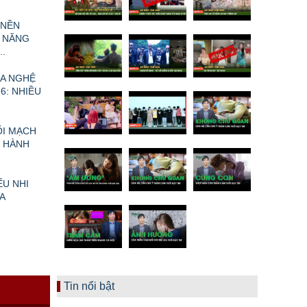
 NỀN
 NĂNG
.
A NGHỆ
6: NHIỀU
ỐI MẠCH
I HÀNH
ẾU NHI
A
N
Tin nổi bật
Ề