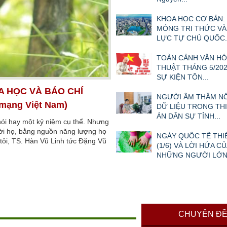
KHOA HỌC CƠ BẢN:
MÓNG TRI THỨC VÀ
LỰC TỰ CHỦ QUỐC..
TOÀN CẢNH VĂN HÓ
THUẬT THÁNG 5/202
SỰ KIỆN TÔN...
A HỌC VÀ BÁO CHÍ
NGƯỜI ÂM THẦM N
 mạng Việt Nam)
DỮ LIỆU TRONG TH
ÁN DÂN SỰ TỈNH...
nói hay một kỷ niệm cụ thể. Nhưng
ười họ, bằng nguồn năng lượng họ
NGÀY QUỐC TẾ THI
i tôi, TS. Hàn Vũ Linh tức Đặng Vũ
(1/6) VÀ LỜI HỨA CỦ
NHỮNG NGƯỜI LỚ
CHUYÊN Đ