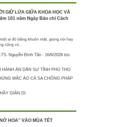
ỜI GIỮ LỬA GIỮA KHOA HỌC VÀ
iệm 101 năm Ngày Báo chí Cách
một ai đó bằng khuôn mặt, giọng nói hay
ng cũng có...
S. Nguyễn Đình Tấn - 16/6/2026 tức
 HÀNH ÁN DÂN SỰ TỈNH PHÚ THỌ
 HÙNG MẶC ÁO CÀ SA CHỐNG PHÁP
HẦY GIẢN DỊ
NỞ HOA” VÀO MÙA TẾT