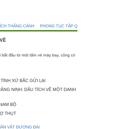
TÍCH THẮNG CẢNH
PHONG TỤC TẬP QUÁN
 VỀ
t đầu từ một tấm vé máy bay, cũng có
TÌNH XỨ BẮC GỬI LẠI
ẢNG NINH: DẤU TÍCH VỀ MỘT DANH
 NAM BỘ
Ợ THỤT
ÂN VẬT ĐƯƠNG ĐẠI