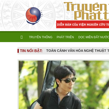
TRUYỀN THỐNG
PHÁT TRIỂN
DỌC MIỀN ĐẤT NƯỚ
TIN NỔI BẬT:
TOÀN CẢNH VĂN HÓA NGHỆ THUẬT THÁNG 5/2026: NHIỀU SỰ KIỆN TÔN VINH LỊCH SỬ, DI SẢN VÀ SÁNG TẠO ĐƯƠNG ĐẠI