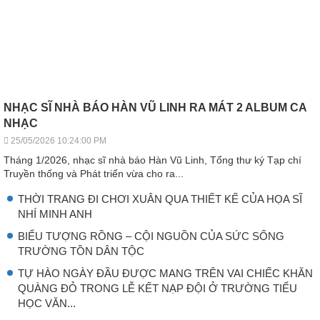
NHẠC SĨ NHÀ BÁO HÀN VŨ LINH RA MÁT 2 ALBUM CA
NHẠC
25/05/2026 10:24:00 PM
Tháng 1/2026, nhạc sĩ nhà báo Hàn Vũ Linh, Tổng thư ký Tạp chí
Truyền thống và Phát triển vừa cho ra...
THỜI TRANG ĐI CHƠI XUÂN QUA THIẾT KẾ CỦA HỌA SĨ
NHÍ MINH ANH
BIỂU TƯỢNG RỒNG – CỘI NGUỒN CỦA SỨC SỐNG
TRƯỜNG TỒN DÂN TỘC
TỰ HÀO NGÀY ĐẦU ĐƯỢC MANG TRÊN VAI CHIẾC KHĂN
QUÀNG ĐỎ TRONG LỄ KẾT NẠP ĐỘI Ở TRƯỜNG TIỂU
HỌC VĂN...