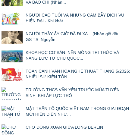
NGƯỜI THẦY ẤY GIỜ ĐÃ ĐI XA... (Nhân giỗ đầu
GS.TS. Nguyễn...
KHOA HỌC CƠ BẢN: NỀN MÓNG TRI THỨC VÀ
NĂNG LỰC TỰ CHỦ QUỐC...
TOÀN CẢNH VĂN HÓA NGHỆ THUẬT THÁNG 5/2026:
NHIỀU SỰ KIỆN TÔN...
TRƯỜNG THCS VĂN YÊN TRƯỚC MÙA TUYỂN
SINH: KHI ÁP LỰC TRỞ...
MẶT TRẬN TỔ QUỐC VIỆT NAM TRONG GIAI ĐOẠN
MỚI HIỆN DIỆN NHƯ...
CHỢ ĐỒNG XUÂN GIỮA LÒNG BERLIN
TỔ HỢP KHAI THÁC KHOA HỌC, CÔNG NGHỆ, VĂN
HÓA, DU LỊCH...