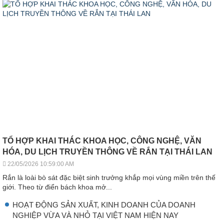
TỔ HỢP KHAI THÁC KHOA HỌC, CÔNG NGHỆ, VĂN
HÓA, DU LỊCH TRUYỀN THÔNG VỀ RẮN TẠI THÁI LAN
22/05/2026 10:59:00 AM
Rắn là loài bò sát đặc biệt sinh trưởng khắp mọi vùng miền trên thế
giới. Theo từ điển bách khoa mở...
HOẠT ĐỘNG SẢN XUẤT, KINH DOANH CỦA DOANH
NGHIỆP VỪA VÀ NHỎ TẠI VIỆT NAM HIỆN NAY