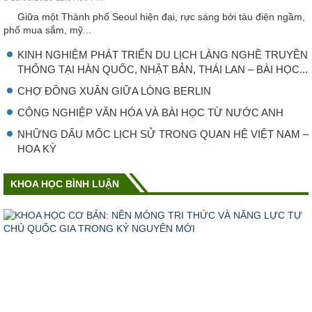
Giữa một Thành phố Seoul hiện đại, rực sáng bởi tàu điện ngầm,
phố mua sắm, mỹ...
KINH NGHIỆM PHÁT TRIỂN DU LỊCH LÀNG NGHỀ TRUYỀN
THỐNG TẠI HÀN QUỐC, NHẬT BẢN, THÁI LAN – BÀI HỌC...
CHỢ ĐỒNG XUÂN GIỮA LÒNG BERLIN
CÔNG NGHIỆP VǍN HÓA VÀ BÀI HỌC TỪ NƯỚC ANH
NHỮNG DẤU MỐC LỊCH SỬ TRONG QUAN HỆ VIỆT NAM –
HOA KỲ
KHOA HỌC BÌNH LUẬN