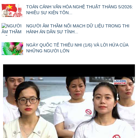
TOÀN CẢNH VĂN HÓA NGHỆ THUẬT THÁNG 5/2026:
NHIỀU SỰ KIỆN TÔN...
NGƯỜI ÂM THẦM NỐI MẠCH DỮ LIỆU TRONG THI
HÀNH ÁN DÂN SỰ TỈNH...
NGÀY QUỐC TẾ THIẾU NHI (1/6) VÀ LỜI HỨA CỦA
NHỮNG NGƯỜI LỚN