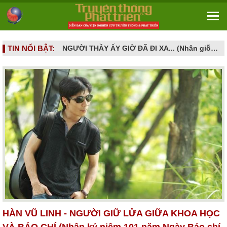
TIN NỔI BẬT:
NGƯỜI THẦY ẤY GIỜ ĐÃ ĐI XA... (Nhân giỗ đầu GS.TS. Nguyễn Đình Tấn - 16/6/2026 tức ngày 02.5 âm lịch)
KHOA HỌC CƠ BẢN: NỀN MÓNG TRI THỨC VÀ NĂNG LỰC TỰ CHỦ QUỐC GIA TRONG KỶ NGUYÊN MỚI
HÀN VŨ LINH - NGƯỜI GIỮ LỬA GIỮA KHOA HỌC
VÀ BÁO CHÍ (Nhân kỷ niệm 101 năm Ngày Báo chí