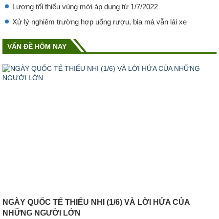
Lương tối thiểu vùng mới áp dụng từ 1/7/2022
Xử lý nghiêm trường hợp uống rượu, bia mà vẫn lái xe
VẤN ĐỀ HÔM NAY
NGÀY QUỐC TẾ THIẾU NHI (1/6) VÀ LỜI HỨA CỦA
NHỮNG NGƯỜI LỚN