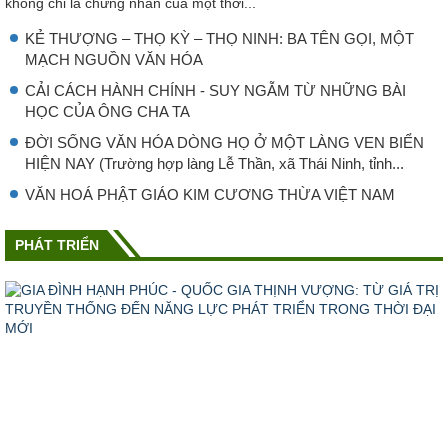
không chỉ là chứng nhân của một thời...
KẺ THƯỢNG – THỌ KỲ – THỌ NINH: BA TÊN GỌI, MỘT
MẠCH NGUỒN VĂN HÓA
CẢI CÁCH HÀNH CHÍNH - SUY NGẪM TỪ NHỮNG BÀI
HỌC CỦA ÔNG CHA TA
ĐỜI SỐNG VĂN HÓA DÒNG HỌ Ở MỘT LÀNG VEN BIỂN
HIỆN NAY (Trường hợp làng Lễ Thần, xã Thái Ninh, tỉnh...
VĂN HOÁ PHẬT GIÁO KIM CƯƠNG THỪA VIỆT NAM
PHÁT TRIỂN