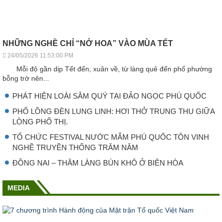
NHỮNG NGHỀ CHỈ “NỞ HOA” VÀO MÙA TẾT
24/05/2026 11:53:00 PM
Mỗi độ gần dịp Tết đến, xuân về, từ làng quê đến phố phường
bỗng trở nên...
PHÁT HIỆN LOÀI SÂM QUÝ TẠI ĐẢO NGỌC PHÚ QUỐC
PHỐ LỒNG ĐÈN LUNG LINH: HƠI THỞ TRUNG THU GIỮA
LÒNG PHỐ THỊ.
TỔ CHỨC FESTIVAL NƯỚC MẮM PHÚ QUỐC TÔN VINH
NGHỀ TRUYỀN THỐNG TRĂM NĂM
ĐỒNG NAI – THĂM LÀNG BÚN KHÔ Ở BIÊN HÒA
MEDIA