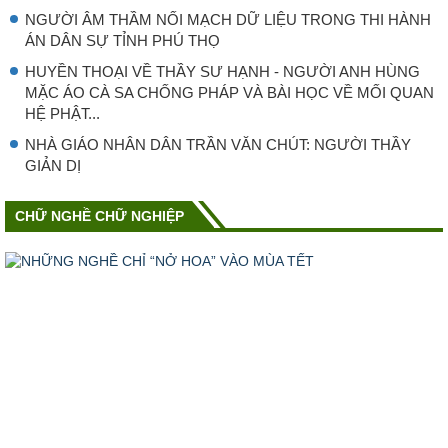
NGƯỜI ÂM THẦM NỐI MẠCH DỮ LIỆU TRONG THI HÀNH
ÁN DÂN SỰ TỈNH PHÚ THỌ
HUYỀN THOẠI VỀ THẦY SƯ HẠNH - NGƯỜI ANH HÙNG
MẶC ÁO CÀ SA CHỐNG PHÁP VÀ BÀI HỌC VỀ MỐI QUAN
HỆ PHẬT...
NHÀ GIÁO NHÂN DÂN TRẦN VĂN CHÚT: NGƯỜI THẦY
GIẢN DỊ
CHỮ NGHỀ CHỮ NGHIỆP