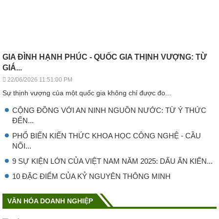
GIA ĐÌNH HẠNH PHÚC - QUỐC GIA THỊNH VƯỢNG: TỪ
GIÁ...
22/06/2026 11:51:00 PM
Sự thịnh vượng của một quốc gia không chỉ được đo...
CỘNG ĐỒNG VỚI AN NINH NGUỒN NƯỚC: TỪ Ý THỨC
ĐẾN...
PHỔ BIẾN KIẾN THỨC KHOA HỌC CÔNG NGHỆ - CẦU
NỐI...
9 SỰ KIỆN LỚN CỦA VIỆT NAM NĂM 2025: DẤU ẤN KIẾN...
10 ĐẶC ĐIỂM CỦA KỶ NGUYÊN THÔNG MINH
VĂN HÓA DOANH NGHIỆP