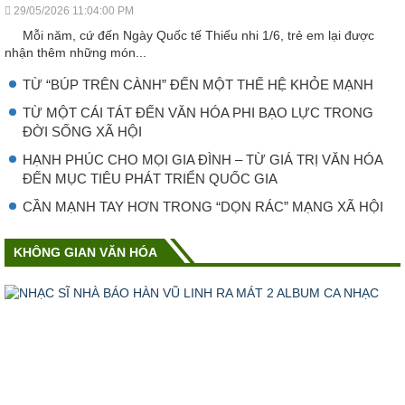
29/05/2026 11:04:00 PM
Mỗi năm, cứ đến Ngày Quốc tế Thiếu nhi 1/6, trẻ em lại được
nhận thêm những món...
TỪ “BÚP TRÊN CÀNH” ĐẾN MỘT THẾ HỆ KHỎE MẠNH
TỪ MỘT CÁI TÁT ĐẾN VĂN HÓA PHI BẠO LỰC TRONG
ĐỜI SỐNG XÃ HỘI
HẠNH PHÚC CHO MỌI GIA ĐÌNH – TỪ GIÁ TRỊ VĂN HÓA
ĐẾN MỤC TIÊU PHÁT TRIỂN QUỐC GIA
CẦN MẠNH TAY HƠN TRONG “DỌN RÁC” MẠNG XÃ HỘI
KHÔNG GIAN VĂN HÓA