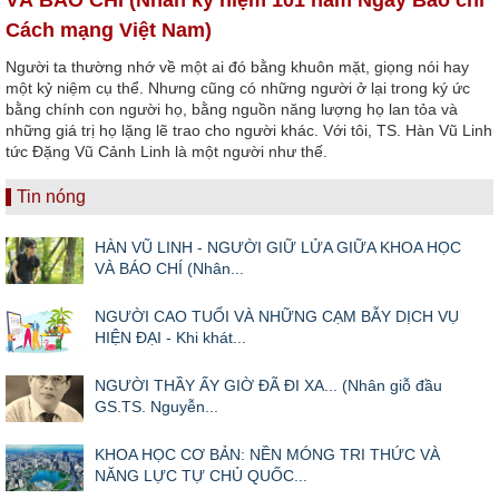
Cách mạng Việt Nam)
Người ta thường nhớ về một ai đó bằng khuôn mặt, giọng nói hay
một kỷ niệm cụ thể. Nhưng cũng có những người ở lại trong ký ức
bằng chính con người họ, bằng nguồn năng lượng họ lan tỏa và
những giá trị họ lặng lẽ trao cho người khác. Với tôi, TS. Hàn Vũ Linh
tức Đặng Vũ Cảnh Linh là một người như thế.
Tin nóng
HÀN VŨ LINH - NGƯỜI GIỮ LỬA GIỮA KHOA HỌC
VÀ BÁO CHÍ (Nhân...
NGƯỜI CAO TUỔI VÀ NHỮNG CẠM BẪY DỊCH VỤ
HIỆN ĐẠI - Khi khát...
NGƯỜI THẦY ẤY GIỜ ĐÃ ĐI XA... (Nhân giỗ đầu
GS.TS. Nguyễn...
KHOA HỌC CƠ BẢN: NỀN MÓNG TRI THỨC VÀ
NĂNG LỰC TỰ CHỦ QUỐC...