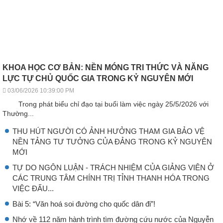
KHOA HỌC CƠ BẢN: NỀN MÓNG TRI THỨC VÀ NĂNG
LỰC TỰ CHỦ QUỐC GIA TRONG KỶ NGUYÊN MỚI
03/06/2026 10:39:00 PM
Trong phát biểu chỉ đạo tại buổi làm việc ngày 25/5/2026 với
Thường...
THU HÚT NGƯỜI CÓ ẢNH HƯỞNG THAM GIA BẢO VỆ
NỀN TẢNG TƯ TƯỞNG CỦA ĐẢNG TRONG KỶ NGUYÊN
MỚI
TỰ DO NGÔN LUẬN - TRÁCH NHIỆM CỦA GIẢNG VIÊN Ở
CÁC TRUNG TÂM CHÍNH TRỊ TỈNH THANH HÓA TRONG
VIỆC ĐẤU...
Bài 5: “Văn hoá soi đường cho quốc dân đi”!
Nhớ về 112 năm hành trình tìm đường cứu nước của Nguyễn