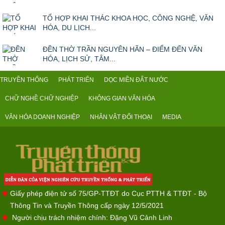
ĐỀN THỜ TRẦN NGUYÊN HÃN – ĐIỂM ĐẾN VĂN
HÓA, LỊCH SỬ, TÂM...
TRUYỀN THỐNG
PHÁT TRIỂN
DỌC MIỀN ĐẤT NƯỚC
CHỮ NGHỀ CHỮ NGHIỆP
KHÔNG GIAN VĂN HÓA
VĂN HÓA DOANH NGHIỆP
NHÂN VẬT ĐỐI THOẠI
MEDIA
Giấy phép điện tử số 75/GP-TTĐT do Cục PTTH & TTĐT - Bộ
Thông Tin và Truyền Thông cấp ngày 12/5/2021
Người chịu trách nhiệm chính: Đặng Vũ Cảnh Linh
Trụ sở: Số C18-TT6 Khu đô thị mới Văn Quán, Hà Đông, Hà Nội
Điện thoại: 024.3541644 - 024.33540254