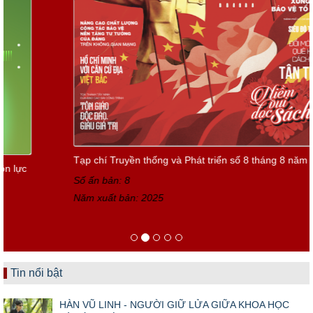
Tạp chí Truyền thống và Phát triển số 8 tháng 8 năm 2025
Số ấn bản: 8
Năm xuất bản: 2025
Tin nổi bật
HÀN VŨ LINH - NGƯỜI GIỮ LỬA GIỮA KHOA HỌC
VÀ BÁO CHÍ (Nhân...
NGƯỜI CAO TUỔI VÀ NHỮNG CẠM BẪY DỊCH VỤ
HIỆN ĐẠI - Khi khát...