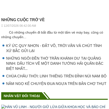
NHỮNG CUỘC TRỞ VỀ
12/07/2026 06:42:00 AM
Có những chuyến đi bắt đầu từ một tấm vé máy bay, cũng có
những chuyến...
KÝ ỨC QUY NHƠN - ĐẤT VÕ, TRỜI VĂN VÀ CHÚT TÌNH
XỨ BẮC GỬI LẠI
NHỮNG NGÔI ĐỀN THỜ TRẦN KHÁNH DƯ TẠI QUẢNG
NINH: DẤU TÍCH VỀ MỘT DANH TƯỚNG HẢI QUÂN ĐẶC
BIỆT NHẤT...
CHÙA CHÂU THỚI: LINH THIÊNG TRÊN ĐỈNH NÚI NAM BỘ
NĂM NGỌ KỂ CHUYỆN ĐUA NGỰA TRÊN BẢN CHỢ THỤT
NHÂN VẬT ĐỐI THOẠI