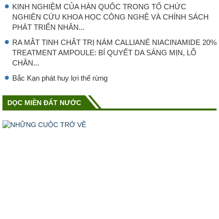
KINH NGHIỆM CỦA HÀN QUỐC TRONG TỔ CHỨC
NGHIÊN CỨU KHOA HỌC CÔNG NGHỆ VÀ CHÍNH SÁCH
PHÁT TRIỂN NHÂN...
RA MẮT TINH CHẤT TRỊ NÁM CALLIANÉ NIACINAMIDE 20%
TREATMENT AMPOULE: BÍ QUYẾT DA SÁNG MỊN, LỖ
CHÂN...
Bắc Kạn phát huy lợi thế rừng
DỌC MIỀN ĐẤT NƯỚC