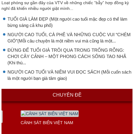
Loạt phóng sự gần đây của VTV về những chiếc “bẫy” hợp đồng kỳ
nghỉ đã khiến nhiều người giật mình...
TUỔI GIÀ LÀM ĐẸP (Một người cao tuổi mặc đẹp có thể làm
bừng sáng cả khu phố)
NGƯỜI CAO TUỔI, CÀ PHÊ VÀ NHỮNG CUỘC VUI “CHÉM
GIÓ”(Mỗi câu chuyện là một niềm vui mà cũng là một...
ĐỪNG ĐỂ TUỔI GIÀ TRÔI QUA TRONG TRỐNG RỖNG:
CHƠI CÂY CẢNH – MỘT PHONG CÁCH SỐNG TAO NHÃ
(Khi thú...
NGƯỜI CAO TUỔI VÀ NIỀM VUI ĐỌC SÁCH (Mỗi cuốn sách
là một người bạn già tâm giao)
CHUYÊN ĐỀ
CẢNH SÁT BIỂN VIỆT NAM