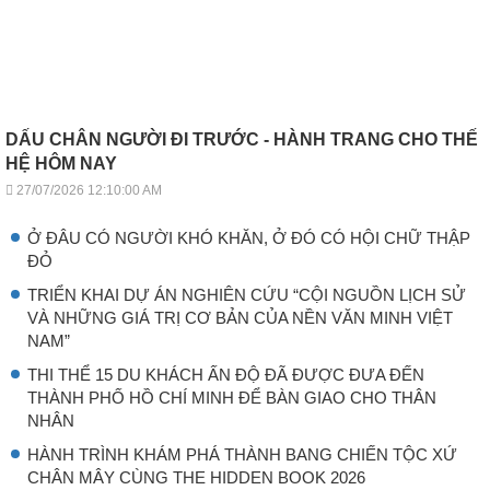
DẤU CHÂN NGƯỜI ĐI TRƯỚC - HÀNH TRANG CHO THẾ
HỆ HÔM NAY
27/07/2026 12:10:00 AM
Ở ĐÂU CÓ NGƯỜI KHÓ KHĂN, Ở ĐÓ CÓ HỘI CHỮ THẬP
ĐỎ
TRIỂN KHAI DỰ ÁN NGHIÊN CỨU “CỘI NGUỒN LỊCH SỬ
VÀ NHỮNG GIÁ TRỊ CƠ BẢN CỦA NỀN VĂN MINH VIỆT
NAM”
THI THỂ 15 DU KHÁCH ẤN ĐỘ ĐÃ ĐƯỢC ĐƯA ĐẾN
THÀNH PHỐ HỒ CHÍ MINH ĐỂ BÀN GIAO CHO THÂN
NHÂN
HÀNH TRÌNH KHÁM PHÁ THÀNH BANG CHIẾN TỘC XỨ
CHÂN MÂY CÙNG THE HIDDEN BOOK 2026