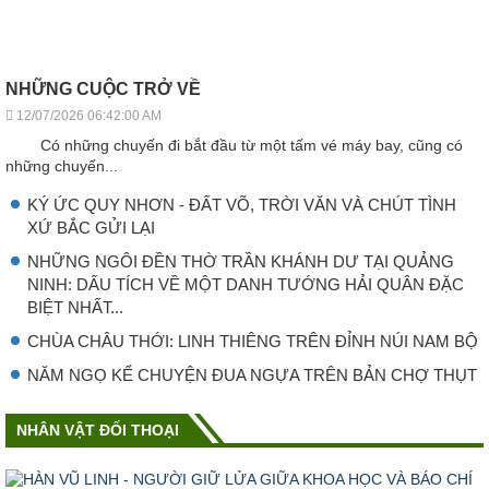
NHỮNG CUỘC TRỞ VỀ
12/07/2026 06:42:00 AM
Có những chuyến đi bắt đầu từ một tấm vé máy bay, cũng có
những chuyến...
KÝ ỨC QUY NHƠN - ĐẤT VÕ, TRỜI VĂN VÀ CHÚT TÌNH
XỨ BẮC GỬI LẠI
NHỮNG NGÔI ĐỀN THỜ TRẦN KHÁNH DƯ TẠI QUẢNG
NINH: DẤU TÍCH VỀ MỘT DANH TƯỚNG HẢI QUÂN ĐẶC
BIỆT NHẤT...
CHÙA CHÂU THỚI: LINH THIÊNG TRÊN ĐỈNH NÚI NAM BỘ
NĂM NGỌ KỂ CHUYỆN ĐUA NGỰA TRÊN BẢN CHỢ THỤT
NHÂN VẬT ĐỐI THOẠI