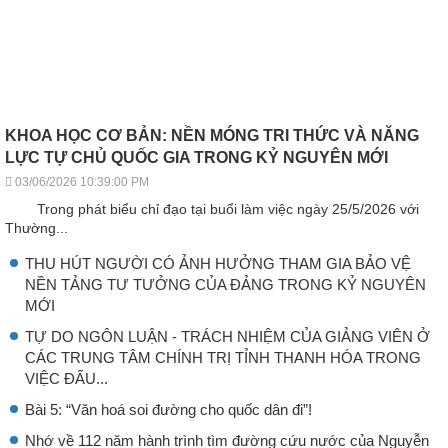
KHOA HỌC CƠ BẢN: NỀN MÓNG TRI THỨC VÀ NĂNG
LỰC TỰ CHỦ QUỐC GIA TRONG KỶ NGUYÊN MỚI
03/06/2026 10:39:00 PM
Trong phát biểu chỉ đạo tại buổi làm việc ngày 25/5/2026 với
Thường...
THU HÚT NGƯỜI CÓ ẢNH HƯỞNG THAM GIA BẢO VỆ
NỀN TẢNG TƯ TƯỞNG CỦA ĐẢNG TRONG KỶ NGUYÊN
MỚI
TỰ DO NGÔN LUẬN - TRÁCH NHIỆM CỦA GIẢNG VIÊN Ở
CÁC TRUNG TÂM CHÍNH TRỊ TỈNH THANH HÓA TRONG
VIỆC ĐẤU...
Bài 5: “Văn hoá soi đường cho quốc dân đi”!
Nhớ về 112 năm hành trình tìm đường cứu nước của Nguyễn