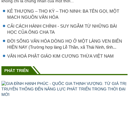
không chỉ là chứng nhân của một thời...
KẺ THƯỢNG – THỌ KỲ – THỌ NINH: BA TÊN GỌI, MỘT
MẠCH NGUỒN VĂN HÓA
CẢI CÁCH HÀNH CHÍNH - SUY NGẪM TỪ NHỮNG BÀI
HỌC CỦA ÔNG CHA TA
ĐỜI SỐNG VĂN HÓA DÒNG HỌ Ở MỘT LÀNG VEN BIỂN
HIỆN NAY (Trường hợp làng Lễ Thần, xã Thái Ninh, tỉnh...
VĂN HOÁ PHẬT GIÁO KIM CƯƠNG THỪA VIỆT NAM
PHÁT TRIỂN