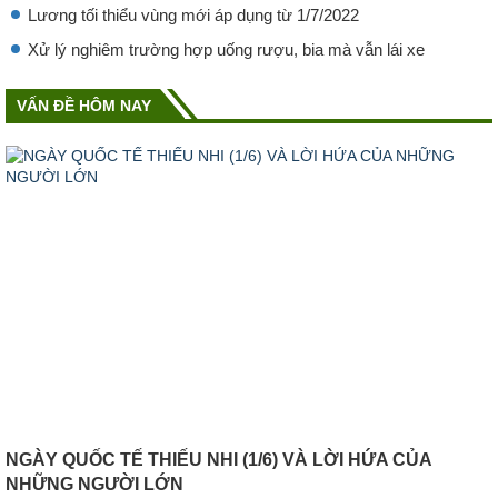
Lương tối thiểu vùng mới áp dụng từ 1/7/2022
Xử lý nghiêm trường hợp uống rượu, bia mà vẫn lái xe
VẤN ĐỀ HÔM NAY
NGÀY QUỐC TẾ THIẾU NHI (1/6) VÀ LỜI HỨA CỦA
NHỮNG NGƯỜI LỚN