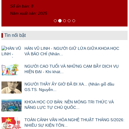
Số ấn bản: 8
Năm xuất bản: 2025
Tin nổi bật
HÀN VŨ LINH - NGƯỜI GIỮ LỬA GIỮA KHOA HỌC
VÀ BÁO CHÍ (Nhân...
NGƯỜI CAO TUỔI VÀ NHỮNG CẠM BẪY DỊCH VỤ
HIỆN ĐẠI - Khi khát...
NGƯỜI THẦY ẤY GIỜ ĐÃ ĐI XA... (Nhân giỗ đầu
GS.TS. Nguyễn...
KHOA HỌC CƠ BẢN: NỀN MÓNG TRI THỨC VÀ
NĂNG LỰC TỰ CHỦ QUỐC...
TOÀN CẢNH VĂN HÓA NGHỆ THUẬT THÁNG 5/2026:
NHIỀU SỰ KIỆN TÔN...