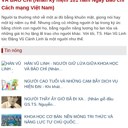
Cách mạng Việt Nam)
Người ta thường nhớ về một ai đó bằng khuôn mặt, giọng nói hay
một kỷ niệm cụ thể. Nhưng cũng có những người ở lại trong ký ức
bằng chính con người họ, bằng nguồn năng lượng họ lan tỏa và
những giá trị họ lặng lẽ trao cho người khác. Với tôi, TS. Hàn Vũ Linh
tức Đặng Vũ Cảnh Linh là một người như thế.
Tin nóng
HÀN VŨ LINH - NGƯỜI GIỮ LỬA GIỮA KHOA HỌC
VÀ BÁO CHÍ (Nhân...
NGƯỜI CAO TUỔI VÀ NHỮNG CẠM BẪY DỊCH VỤ
HIỆN ĐẠI - Khi khát...
NGƯỜI THẦY ẤY GIỜ ĐÃ ĐI XA... (Nhân giỗ đầu
GS.TS. Nguyễn...
KHOA HỌC CƠ BẢN: NỀN MÓNG TRI THỨC VÀ
NĂNG LỰC TỰ CHỦ QUỐC...