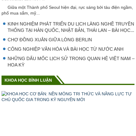
Giữa một Thành phố Seoul hiện đại, rực sáng bởi tàu điện ngầm,
phố mua sắm, mỹ...
KINH NGHIỆM PHÁT TRIỂN DU LỊCH LÀNG NGHỀ TRUYỀN
THỐNG TẠI HÀN QUỐC, NHẬT BẢN, THÁI LAN – BÀI HỌC...
CHỢ ĐỒNG XUÂN GIỮA LÒNG BERLIN
CÔNG NGHIỆP VǍN HÓA VÀ BÀI HỌC TỪ NƯỚC ANH
NHỮNG DẤU MỐC LỊCH SỬ TRONG QUAN HỆ VIỆT NAM –
HOA KỲ
KHOA HỌC BÌNH LUẬN