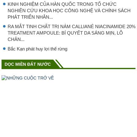
KINH NGHIỆM CỦA HÀN QUỐC TRONG TỔ CHỨC
NGHIÊN CỨU KHOA HỌC CÔNG NGHỆ VÀ CHÍNH SÁCH
PHÁT TRIỂN NHÂN...
RA MẮT TINH CHẤT TRỊ NÁM CALLIANÉ NIACINAMIDE 20%
TREATMENT AMPOULE: BÍ QUYẾT DA SÁNG MỊN, LỖ
CHÂN...
Bắc Kạn phát huy lợi thế rừng
DỌC MIỀN ĐẤT NƯỚC