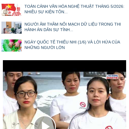
TOÀN CẢNH VĂN HÓA NGHỆ THUẬT THÁNG 5/2026:
NHIỀU SỰ KIỆN TÔN...
NGƯỜI ÂM THẦM NỐI MẠCH DỮ LIỆU TRONG THI
HÀNH ÁN DÂN SỰ TỈNH...
NGÀY QUỐC TẾ THIẾU NHI (1/6) VÀ LỜI HỨA CỦA
NHỮNG NGƯỜI LỚN