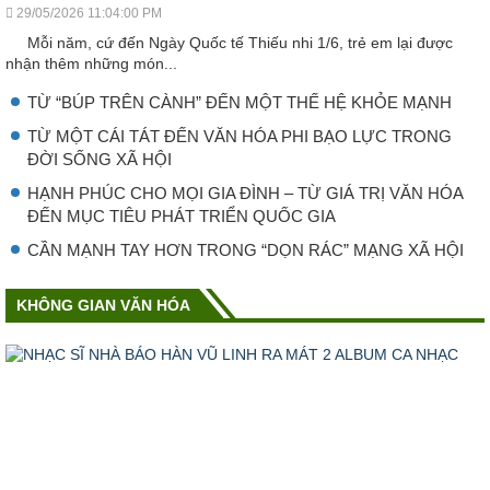
29/05/2026 11:04:00 PM
Mỗi năm, cứ đến Ngày Quốc tế Thiếu nhi 1/6, trẻ em lại được
nhận thêm những món...
TỪ “BÚP TRÊN CÀNH” ĐẾN MỘT THẾ HỆ KHỎE MẠNH
TỪ MỘT CÁI TÁT ĐẾN VĂN HÓA PHI BẠO LỰC TRONG
ĐỜI SỐNG XÃ HỘI
HẠNH PHÚC CHO MỌI GIA ĐÌNH – TỪ GIÁ TRỊ VĂN HÓA
ĐẾN MỤC TIÊU PHÁT TRIỂN QUỐC GIA
CẦN MẠNH TAY HƠN TRONG “DỌN RÁC” MẠNG XÃ HỘI
KHÔNG GIAN VĂN HÓA