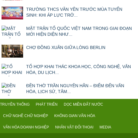
TRƯỜNG THCS VĂN YÊN TRƯỚC MÙA TUYỂN
SINH: KHI ÁP LỰC TRỞ...
MẶT TRẬN TỔ QUỐC VIỆT NAM TRONG GIAI ĐOẠN
MỚI HIỆN DIỆN NHƯ...
CHỢ ĐỒNG XUÂN GIỮA LÒNG BERLIN
TỔ HỢP KHAI THÁC KHOA HỌC, CÔNG NGHỆ, VĂN
HÓA, DU LỊCH...
ĐỀN THỜ TRẦN NGUYÊN HÃN – ĐIỂM ĐẾN VĂN
HÓA, LỊCH SỬ, TÂM...
TRUYỀN THỐNG
PHÁT TRIỂN
DỌC MIỀN ĐẤT NƯỚC
CHỮ NGHỀ CHỮ NGHIỆP
KHÔNG GIAN VĂN HÓA
VĂN HÓA DOANH NGHIỆP
NHÂN VẬT ĐỐI THOẠI
MEDIA