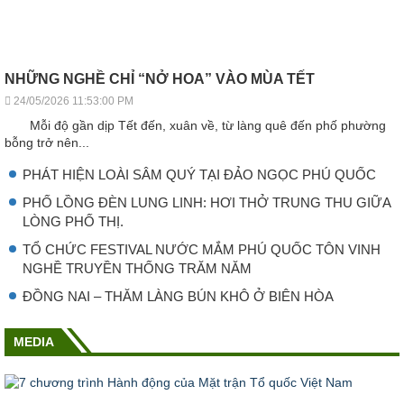
NHỮNG NGHỀ CHỈ “NỞ HOA” VÀO MÙA TẾT
24/05/2026 11:53:00 PM
Mỗi độ gần dịp Tết đến, xuân về, từ làng quê đến phố phường
bỗng trở nên...
PHÁT HIỆN LOÀI SÂM QUÝ TẠI ĐẢO NGỌC PHÚ QUỐC
PHỐ LỒNG ĐÈN LUNG LINH: HƠI THỞ TRUNG THU GIỮA
LÒNG PHỐ THỊ.
TỔ CHỨC FESTIVAL NƯỚC MẮM PHÚ QUỐC TÔN VINH
NGHỀ TRUYỀN THỐNG TRĂM NĂM
ĐỒNG NAI – THĂM LÀNG BÚN KHÔ Ở BIÊN HÒA
MEDIA