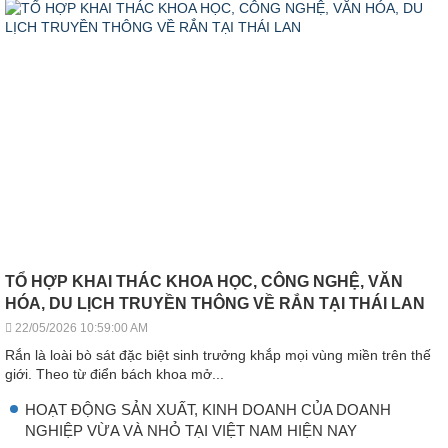
TỔ HỢP KHAI THÁC KHOA HỌC, CÔNG NGHỆ, VĂN
HÓA, DU LỊCH TRUYỀN THÔNG VỀ RẮN TẠI THÁI LAN
22/05/2026 10:59:00 AM
Rắn là loài bò sát đặc biệt sinh trưởng khắp mọi vùng miền trên thế
giới. Theo từ điển bách khoa mở...
HOẠT ĐỘNG SẢN XUẤT, KINH DOANH CỦA DOANH
NGHIỆP VỪA VÀ NHỎ TẠI VIỆT NAM HIỆN NAY