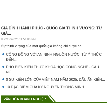
GIA ĐÌNH HẠNH PHÚC - QUỐC GIA THỊNH VƯỢNG: TỪ
GIÁ...
22/06/2026 11:51:00 PM
Sự thịnh vượng của một quốc gia không chỉ được đo...
CỘNG ĐỒNG VỚI AN NINH NGUỒN NƯỚC: TỪ Ý THỨC
ĐẾN...
PHỔ BIẾN KIẾN THỨC KHOA HỌC CÔNG NGHỆ - CẦU
NỐI...
9 SỰ KIỆN LỚN CỦA VIỆT NAM NĂM 2025: DẤU ẤN KIẾN...
10 ĐẶC ĐIỂM CỦA KỶ NGUYÊN THÔNG MINH
VĂN HÓA DOANH NGHIỆP