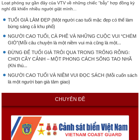
Loạt phóng sự gần đây của VTV về những chiếc “bẫy” hợp đồng kỳ
nghỉ đã khiến nhiều người giật mình...
TUỔI GIÀ LÀM ĐẸP (Một người cao tuổi mặc đẹp có thể làm
bừng sáng cả khu phố)
NGƯỜI CAO TUỔI, CÀ PHÊ VÀ NHỮNG CUỘC VUI “CHÉM
GIÓ”(Mỗi câu chuyện là một niềm vui mà cũng là một...
ĐỪNG ĐỂ TUỔI GIÀ TRÔI QUA TRONG TRỐNG RỖNG:
CHƠI CÂY CẢNH – MỘT PHONG CÁCH SỐNG TAO NHÃ
(Khi thú...
NGƯỜI CAO TUỔI VÀ NIỀM VUI ĐỌC SÁCH (Mỗi cuốn sách
là một người bạn già tâm giao)
CHUYÊN ĐỀ