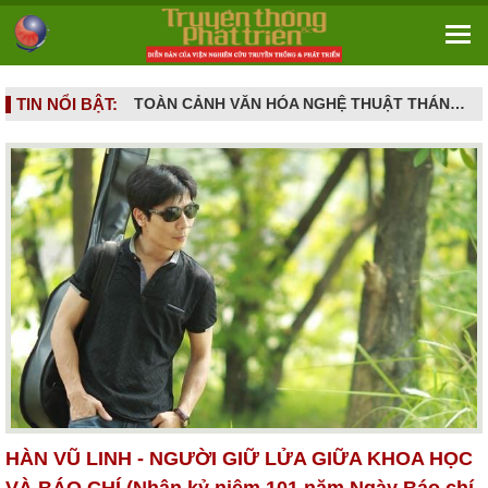
TIN NỔI BẬT:
TOÀN CẢNH VĂN HÓA NGHỆ THUẬT THÁNG 5/2026: NHIỀU SỰ KIỆN TÔN VINH LỊCH SỬ, DI SẢN VÀ SÁNG TẠO ĐƯƠNG ĐẠI
NGƯỜI CAO TUỔI VÀ NHỮNG CẠM BẪY DỊCH VỤ HIỆN ĐẠI - Khi khát vọng sống vui ở tuổi già bị dẫn dụ vào mê cung hợp đồng kỳ nghỉ
HÀN VŨ LINH - NGƯỜI GIỮ LỬA GIỮA KHOA HỌC
VÀ BÁO CHÍ (Nhân kỷ niệm 101 năm Ngày Báo chí