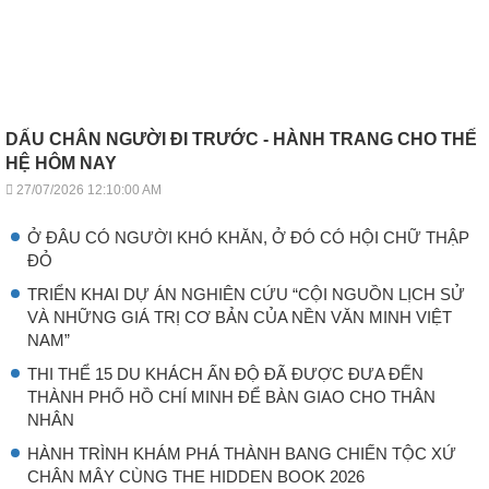
DẤU CHÂN NGƯỜI ĐI TRƯỚC - HÀNH TRANG CHO THẾ
HỆ HÔM NAY
27/07/2026 12:10:00 AM
Ở ĐÂU CÓ NGƯỜI KHÓ KHĂN, Ở ĐÓ CÓ HỘI CHỮ THẬP
ĐỎ
TRIỂN KHAI DỰ ÁN NGHIÊN CỨU “CỘI NGUỒN LỊCH SỬ
VÀ NHỮNG GIÁ TRỊ CƠ BẢN CỦA NỀN VĂN MINH VIỆT
NAM”
THI THỂ 15 DU KHÁCH ẤN ĐỘ ĐÃ ĐƯỢC ĐƯA ĐẾN
THÀNH PHỐ HỒ CHÍ MINH ĐỂ BÀN GIAO CHO THÂN
NHÂN
HÀNH TRÌNH KHÁM PHÁ THÀNH BANG CHIẾN TỘC XỨ
CHÂN MÂY CÙNG THE HIDDEN BOOK 2026