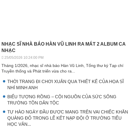
NHẠC SĨ NHÀ BÁO HÀN VŨ LINH RA MÁT 2 ALBUM CA
NHẠC
25/05/2026 10:24:00 PM
Tháng 1/2026, nhạc sĩ nhà báo Hàn Vũ Linh, Tổng thư ký Tạp chí
Truyền thống và Phát triển vừa cho ra...
THỜI TRANG ĐI CHƠI XUÂN QUA THIẾT KẾ CỦA HỌA SĨ
NHÍ MINH ANH
BIỂU TƯỢNG RỒNG – CỘI NGUỒN CỦA SỨC SỐNG
TRƯỜNG TỒN DÂN TỘC
TỰ HÀO NGÀY ĐẦU ĐƯỢC MANG TRÊN VAI CHIẾC KHĂN
QUÀNG ĐỎ TRONG LỄ KẾT NẠP ĐỘI Ở TRƯỜNG TIỂU
HỌC VĂN...