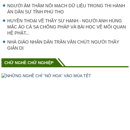
NGƯỜI ÂM THẦM NỐI MẠCH DỮ LIỆU TRONG THI HÀNH
ÁN DÂN SỰ TỈNH PHÚ THỌ
HUYỀN THOẠI VỀ THẦY SƯ HẠNH - NGƯỜI ANH HÙNG
MẶC ÁO CÀ SA CHỐNG PHÁP VÀ BÀI HỌC VỀ MỐI QUAN
HỆ PHẬT...
NHÀ GIÁO NHÂN DÂN TRẦN VĂN CHÚT: NGƯỜI THẦY
GIẢN DỊ
CHỮ NGHỀ CHỮ NGHIỆP