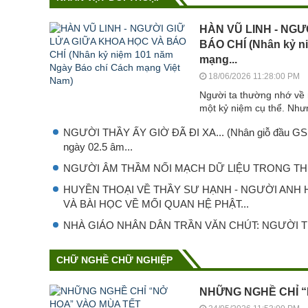
HÀN VŨ LINH - NGƯ
BÁO CHÍ (Nhân kỷ n
mạng...
18/06/2026 11:28:00 PM
Người ta thường nhớ về 
một kỷ niệm cụ thể. Như
NGƯỜI THẦY ẤY GIỜ ĐÃ ĐI XA... (Nhân giỗ đầu GS.T
ngày 02.5 âm...
NGƯỜI ÂM THẦM NỐI MẠCH DỮ LIỆU TRONG THI
HUYỀN THOẠI VỀ THẦY SƯ HẠNH - NGƯỜI ANH
VÀ BÀI HỌC VỀ MỐI QUAN HỆ PHẬT...
NHÀ GIÁO NHÂN DÂN TRẦN VĂN CHÚT: NGƯỜI T
CHỮ NGHỀ CHỮ NGHIỆP
NHỮNG NGHỀ CHỈ “