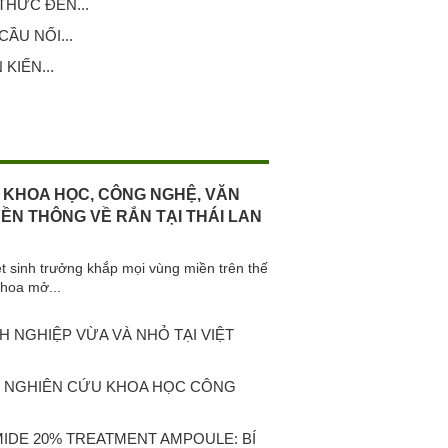
HỨC ĐẾN...
ẦU NỐI...
KIẾN...
 KHOA HỌC, CÔNG NGHỆ, VĂN
YỀN THÔNG VỀ RẮN TẠI THÁI LAN
iệt sinh trưởng khắp mọi vùng miền trên thế
khoa mở...
 NGHIỆP VỪA VÀ NHỎ TẠI VIỆT
C NGHIÊN CỨU KHOA HỌC CÔNG
MIDE 20% TREATMENT AMPOULE: BÍ