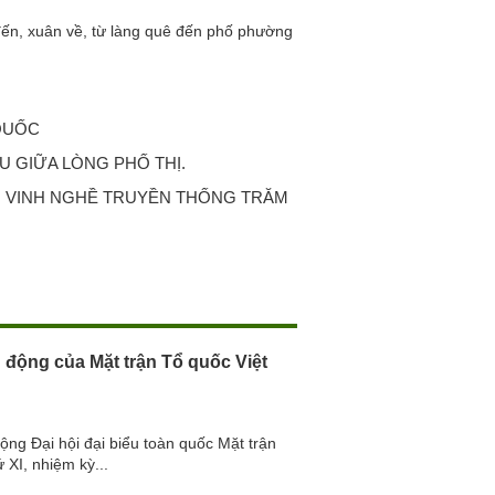
n, xuân về, từ làng quê đến phố phường
 QUỐC
U GIỮA LÒNG PHỐ THỊ.
 VINH NGHỀ TRUYỀN THỐNG TRĂM
 động của Mặt trận Tổ quốc Việt
ộng Đại hội đại biểu toàn quốc Mặt trận
 XI, nhiệm kỳ...