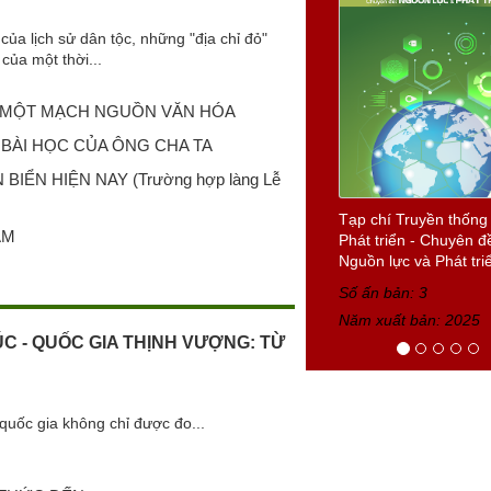
của lịch sử dân tộc, những "địa chỉ đỏ"
của một thời...
I, MỘT MẠCH NGUỒN VĂN HÓA
BÀI HỌC CỦA ÔNG CHA TA
Tạp chí Truyền thống
Phát triển số 8 tháng
ỂN HIỆN NAY (Trường hợp làng Lễ
2025
Số ấn bản: 8
AM
Năm xuất bản: 2025
ÚC - QUỐC GIA THỊNH VƯỢNG: TỪ
quốc gia không chỉ được đo...