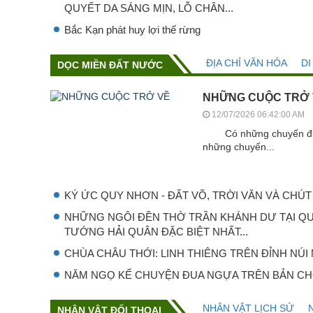
QUYẾT DA SÁNG MỊN, LỖ CHÂN...
Bắc Kạn phát huy lợi thế rừng
ĐỊA CHỈ VĂN HÓA
DI
DỌC MIỀN ĐẤT NƯỚC
NHỮNG CUỘC TRỞ
12/07/2026 06:42:00 AM
Có những chuyến đi bắ
những chuyến...
KÝ ỨC QUY NHƠN - ĐẤT VÕ, TRỜI VĂN VÀ CHÚT 
NHỮNG NGÔI ĐỀN THỜ TRẦN KHÁNH DƯ TẠI QU
TƯỚNG HẢI QUÂN ĐẶC BIỆT NHẤT...
CHÙA CHÂU THỚI: LINH THIÊNG TRÊN ĐỈNH NÚI
NĂM NGỌ KỂ CHUYỆN ĐUA NGỰA TRÊN BẢN CH
NHÂN VẬT LỊCH SỬ
NHÂN VẬT ĐỐI THOẠI