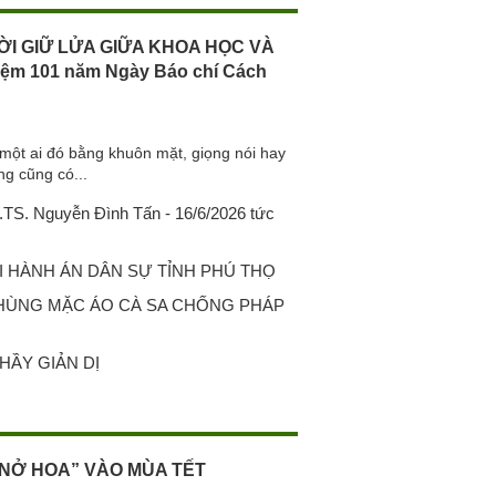
ỜI GIỮ LỬA GIỮA KHOA HỌC VÀ
iệm 101 năm Ngày Báo chí Cách
một ai đó bằng khuôn mặt, giọng nói hay
ng cũng có...
S. Nguyễn Đình Tấn - 16/6/2026 tức
 HÀNH ÁN DÂN SỰ TỈNH PHÚ THỌ
 HÙNG MẶC ÁO CÀ SA CHỐNG PHÁP
HẦY GIẢN DỊ
NỞ HOA” VÀO MÙA TẾT