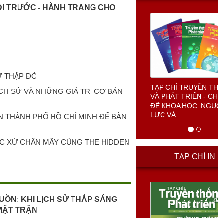
ĐI TRƯỚC - HÀNH TRANG CHO
Ữ THẬP ĐỎ
CẢNH SÁT BIỂN VIỆ
ỊCH SỬ VÀ NHỮNG GIÁ TRỊ CƠ BẢN
N THÀNH PHỐ HỒ CHÍ MINH ĐỂ BÀN
TẠP CHÍ IN
ỘC XỨ CHÂN MÂY CÙNG THE HIDDEN
UỒN: KHI LỊCH SỬ THẮP SÁNG
MẶT TRẬN