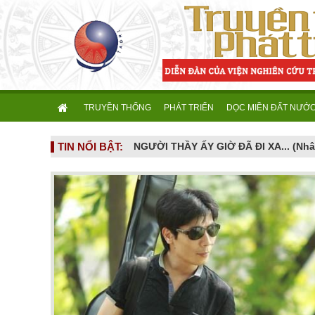
TRUYỀN THỐNG
PHÁT TRIỂN
DỌC MIỀN ĐẤT NƯỚ
TIN NỔI BẬT:
NGƯỜI CAO TUỔI VÀ NHỮNG CẠM BẪY DỊCH VỤ HIỆN ĐẠI - Khi khát vọng sống vui ở tuổi già bị dẫn dụ vào mê cung hợp đồng kỳ nghỉ