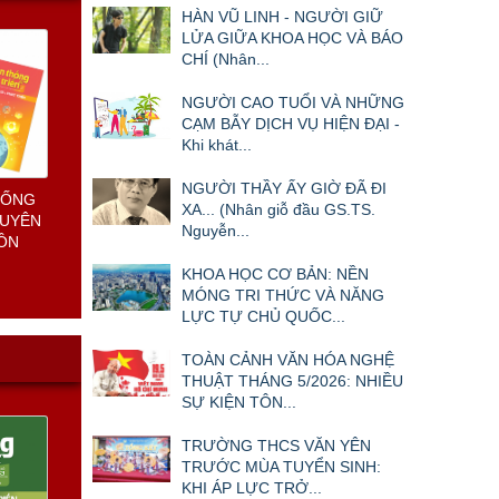
HÀN VŨ LINH - NGƯỜI GIỮ
LỬA GIỮA KHOA HỌC VÀ BÁO
CHÍ (Nhân...
NGƯỜI CAO TUỔI VÀ NHỮNG
CẠM BẪY DỊCH VỤ HIỆN ĐẠI -
Khi khát...
NGƯỜI THẦY ẤY GIỜ ĐÃ ĐI
T NAM
XA... (Nhân giỗ đầu GS.TS.
Nguyễn...
KHOA HỌC CƠ BẢN: NỀN
MÓNG TRI THỨC VÀ NĂNG
LỰC TỰ CHỦ QUỐC...
TOÀN CẢNH VĂN HÓA NGHỆ
THUẬT THÁNG 5/2026: NHIỀU
SỰ KIỆN TÔN...
TRƯỜNG THCS VĂN YÊN
TRƯỚC MÙA TUYỂN SINH:
KHI ÁP LỰC TRỞ...