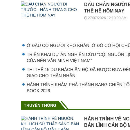
DẤU CHÂN NGƯỜI 
THẾ HỆ HÔM NAY
27/07/2026 12:10:00 AM
Ở ĐÂU CÓ NGƯỜI KHÓ KHĂN, Ở ĐÓ CÓ HỘI CH
TRIỂN KHAI DỰ ÁN NGHIÊN CỨU “CỘI NGUỒN L
CỦA NỀN VĂN MINH VIỆT NAM”
THI THỂ 15 DU KHÁCH ẤN ĐỘ ĐÃ ĐƯỢC ĐƯA ĐẾ
GIAO CHO THÂN NHÂN
HÀNH TRÌNH KHÁM PHÁ THÀNH BANG CHIẾN T
BOOK 2026
TRUYỀN THỐNG
HÀNH TRÌNH VỀ NG
BẢN LĨNH CÁN BỘ 