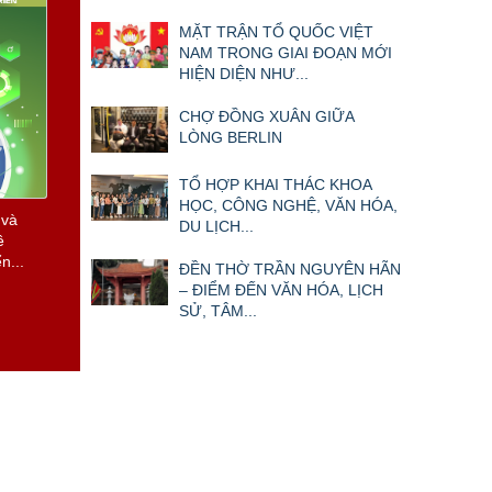
MẶT TRẬN TỔ QUỐC VIỆT
NAM TRONG GIAI ĐOẠN MỚI
HIỆN DIỆN NHƯ...
CHỢ ĐỒNG XUÂN GIỮA
LÒNG BERLIN
 và
 8 năm
TỔ HỢP KHAI THÁC KHOA
HỌC, CÔNG NGHỆ, VĂN HÓA,
DU LỊCH...
ĐỀN THỜ TRẦN NGUYÊN HÃN
– ĐIỂM ĐẾN VĂN HÓA, LỊCH
SỬ, TÂM...