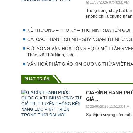
11/07/2026 07:48:00 AM
Trong dòng chảy bất tận 
không chỉ là chứng nhân 
KẺ THƯỢNG – THỌ KỲ – THỌ NINH: BA TÊN GỌ
CẢI CÁCH HÀNH CHÍNH - SUY NGẪM TỪ NHỮNG 
ĐỜI SỐNG VĂN HÓA DÒNG HỌ Ở MỘT LÀNG VEN BI
Thần, xã Thái Ninh, tỉnh...
VĂN HOÁ PHẬT GIÁO KIM CƯƠNG THỪA VIỆT N
PHÁT TRIỂN
GIA ĐÌNH HẠNH PH
GIÁ...
22/06/2026 11:51:00 PM
Sự thịnh vượng của một 