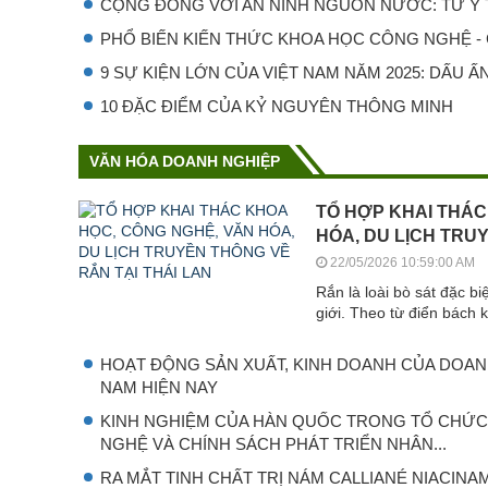
CỘNG ĐỒNG VỚI AN NINH NGUỒN NƯỚC: TỪ Ý T
PHỔ BIẾN KIẾN THỨC KHOA HỌC CÔNG NGHỆ - C
9 SỰ KIỆN LỚN CỦA VIỆT NAM NĂM 2025: DẤU ẤN 
10 ĐẶC ĐIỂM CỦA KỶ NGUYÊN THÔNG MINH
VĂN HÓA DOANH NGHIỆP
TỔ HỢP KHAI THÁC
HÓA, DU LỊCH TRU
22/05/2026 10:59:00 AM
Rắn là loài bò sát đặc b
giới. Theo từ điển bách 
HOẠT ĐỘNG SẢN XUẤT, KINH DOANH CỦA DOANH
NAM HIỆN NAY
KINH NGHIỆM CỦA HÀN QUỐC TRONG TỔ CHỨ
NGHỆ VÀ CHÍNH SÁCH PHÁT TRIỂN NHÂN...
RA MẮT TINH CHẤT TRỊ NÁM CALLIANÉ NIACINA