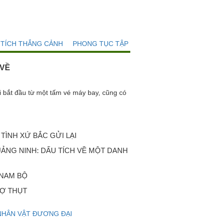
 TÍCH THẮNG CẢNH
PHONG TỤC TẬP QUÁN
 VỀ
t đầu từ một tấm vé máy bay, cũng có
TÌNH XỨ BẮC GỬI LẠI
ẢNG NINH: DẤU TÍCH VỀ MỘT DANH
 NAM BỘ
Ợ THỤT
NHÂN VẬT ĐƯƠNG ĐẠI