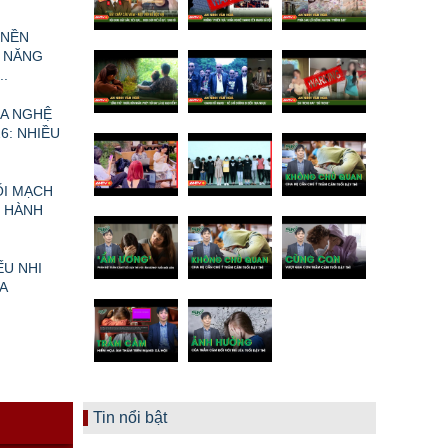
 NỀN
 NĂNG
.
A NGHỆ
6: NHIỀU
ỐI MẠCH
I HÀNH
ẾU NHI
A
N
Tin nổi bật
Ề