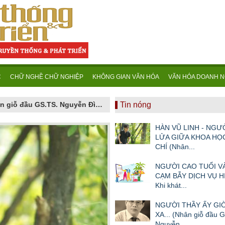
C
CHỮ NGHỀ CHỮ NGHIỆP
KHÔNG GIAN VĂN HÓA
VĂN HÓA DOANH N
NGƯỜI THẦY ẤY GIỜ ĐÃ ĐI XA... (Nhân giỗ đầu GS.TS. Nguyễn Đình Tấn - 16/6/2026 tức ngày 02.5 âm lịch)
Tin nóng
HÀN VŨ LINH - NGƯ
LỬA GIỮA KHOA HỌ
CHÍ (Nhân...
NGƯỜI CAO TUỔI 
CẠM BẪY DỊCH VỤ HI
Khi khát...
NGƯỜI THẦY ẤY GIỜ
XA... (Nhân giỗ đầu 
Nguyễn...