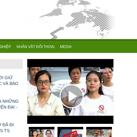
GHIỆP
NHÂN VẬT ĐỐI THOẠI
MEDIA
KHOA HỌC CƠ BẢN: NỀN MÓNG TRI THỨC VÀ NĂNG LỰC TỰ CHỦ QUỐC GIA TRONG KỶ NGUYÊN MỚI
ỜI GIỮ
C VÀ BÁO
VÀ NHỮNG
ỆN ĐẠI -
 ĐÃ ĐI
GS.TS.