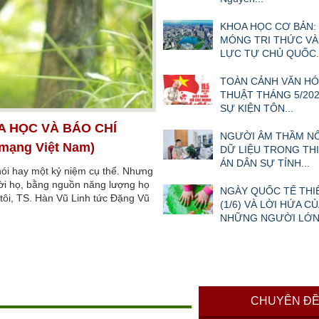
KHOA HỌC CƠ BẢN:
MÓNG TRI THỨC VÀ
LỰC TỰ CHỦ QUỐC..
TOÀN CẢNH VĂN HÓ
THUẬT THÁNG 5/202
SỰ KIỆN TÔN...
A HỌC VÀ BÁO CHÍ
NGƯỜI ÂM THẦM N
 mạng Việt Nam)
DỮ LIỆU TRONG TH
ÁN DÂN SỰ TỈNH...
nói hay một kỷ niệm cụ thể. Nhưng
ười họ, bằng nguồn năng lượng họ
NGÀY QUỐC TẾ THI
i tôi, TS. Hàn Vũ Linh tức Đặng Vũ
(1/6) VÀ LỜI HỨA CỦ
NHỮNG NGƯỜI LỚ
CHUYÊN Đ