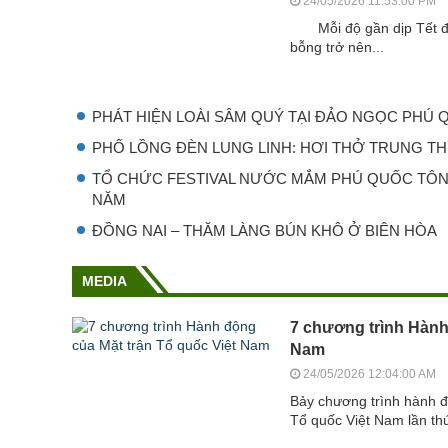
24/05/2026 11:53:00 PM
Mỗi độ gần dịp Tết đế
bỗng trở nên...
PHÁT HIỆN LOÀI SÂM QUÝ TẠI ĐẢO NGỌC PHÚ
PHỐ LỒNG ĐÈN LUNG LINH: HƠI THỞ TRUNG TH
TỔ CHỨC FESTIVAL NƯỚC MẮM PHÚ QUỐC TÔN
NĂM
ĐỒNG NAI – THĂM LÀNG BÚN KHÔ Ở BIÊN HÒA
MEDIA
7 chương trình Hành
Nam
24/05/2026 12:04:00 AM
Bảy chương trình hành đ
Tổ quốc Việt Nam lần thứ