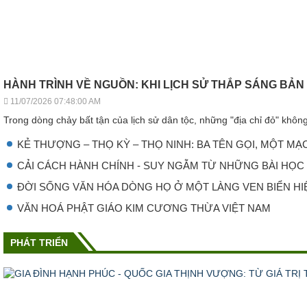
HÀNH TRÌNH VỀ NGUỒN: KHI LỊCH SỬ THẮP SÁNG BẢN
11/07/2026 07:48:00 AM
Trong dòng chảy bất tận của lịch sử dân tộc, những "địa chỉ đỏ" không
KẺ THƯỢNG – THỌ KỲ – THỌ NINH: BA TÊN GỌI, MỘT M
CẢI CÁCH HÀNH CHÍNH - SUY NGẪM TỪ NHỮNG BÀI HỌC
ĐỜI SỐNG VĂN HÓA DÒNG HỌ Ở MỘT LÀNG VEN BIỂN HIỆN NAY 
VĂN HOÁ PHẬT GIÁO KIM CƯƠNG THỪA VIỆT NAM
PHÁT TRIỂN