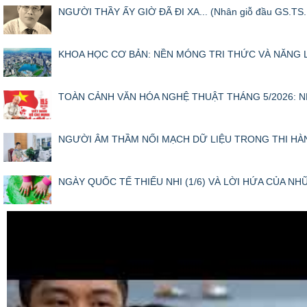
NGƯỜI THẦY ẤY GIỜ ĐÃ ĐI XA... (Nhân giỗ đầu GS.TS. 
KHOA HỌC CƠ BẢN: NỀN MÓNG TRI THỨC VÀ NĂNG 
TOÀN CẢNH VĂN HÓA NGHỆ THUẬT THÁNG 5/2026: NH
NGƯỜI ÂM THẦM NỐI MẠCH DỮ LIỆU TRONG THI HÀNH
NGÀY QUỐC TẾ THIẾU NHI (1/6) VÀ LỜI HỨA CỦA N