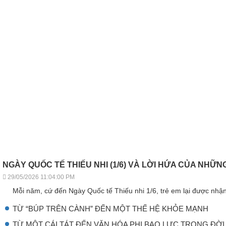
NGÀY QUỐC TẾ THIẾU NHI (1/6) VÀ LỜI HỨA CỦA NHỮ
29/05/2026 11:04:00 PM
Mỗi năm, cứ đến Ngày Quốc tế Thiếu nhi 1/6, trẻ em lại được nhậ
TỪ “BÚP TRÊN CÀNH” ĐẾN MỘT THẾ HỆ KHỎE MẠNH
TỪ MỘT CÁI TÁT ĐẾN VĂN HÓA PHI BẠO LỰC TRONG ĐỜI