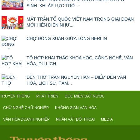
SINH: KHI ÁP LỰC TRỞ...
MẶT TRẬN TỔ QUỐC VIỆT NAM TRONG GIAI ĐOẠN
MỚI HIỆN DIỆN NHƯ...
CHỢ ĐỒNG XUÂN GIỮA LÒNG BERLIN
TỔ HỢP KHAI THÁC KHOA HỌC, CÔNG NGHỆ, VĂN
HÓA, DU LỊCH...
ĐỀN THỜ TRẦN NGUYÊN HÃN – ĐIỂM ĐẾN VĂN
HÓA, LỊCH SỬ, TÂM...
TRUYỀN THỐNG
PHÁT TRIỂN
DỌC MIỀN ĐẤT NƯỚC
CHỮ NGHỀ CHỮ NGHIỆP
KHÔNG GIAN VĂN HÓA
VĂN HÓA DOANH NGHIỆP
NHÂN VẬT ĐỐI THOẠI
MEDIA