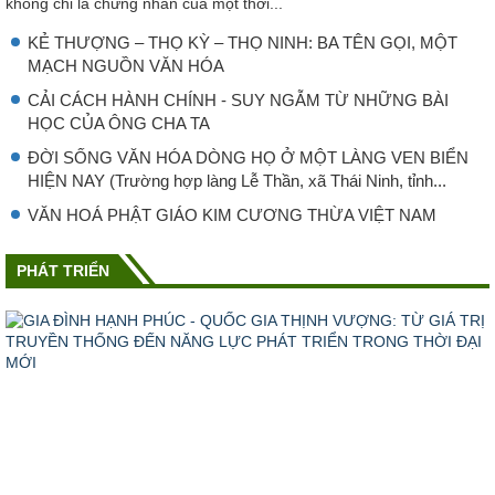
không chỉ là chứng nhân của một thời...
KẺ THƯỢNG – THỌ KỲ – THỌ NINH: BA TÊN GỌI, MỘT
MẠCH NGUỒN VĂN HÓA
CẢI CÁCH HÀNH CHÍNH - SUY NGẪM TỪ NHỮNG BÀI
HỌC CỦA ÔNG CHA TA
ĐỜI SỐNG VĂN HÓA DÒNG HỌ Ở MỘT LÀNG VEN BIỂN
HIỆN NAY (Trường hợp làng Lễ Thần, xã Thái Ninh, tỉnh...
VĂN HOÁ PHẬT GIÁO KIM CƯƠNG THỪA VIỆT NAM
PHÁT TRIỂN