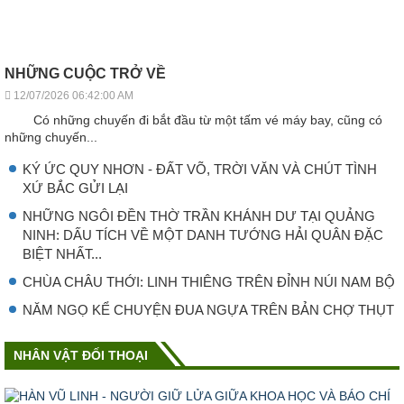
NHỮNG CUỘC TRỞ VỀ
12/07/2026 06:42:00 AM
Có những chuyến đi bắt đầu từ một tấm vé máy bay, cũng có
những chuyến...
KÝ ỨC QUY NHƠN - ĐẤT VÕ, TRỜI VĂN VÀ CHÚT TÌNH
XỨ BẮC GỬI LẠI
NHỮNG NGÔI ĐỀN THỜ TRẦN KHÁNH DƯ TẠI QUẢNG
NINH: DẤU TÍCH VỀ MỘT DANH TƯỚNG HẢI QUÂN ĐẶC
BIỆT NHẤT...
CHÙA CHÂU THỚI: LINH THIÊNG TRÊN ĐỈNH NÚI NAM BỘ
NĂM NGỌ KỂ CHUYỆN ĐUA NGỰA TRÊN BẢN CHỢ THỤT
NHÂN VẬT ĐỐI THOẠI