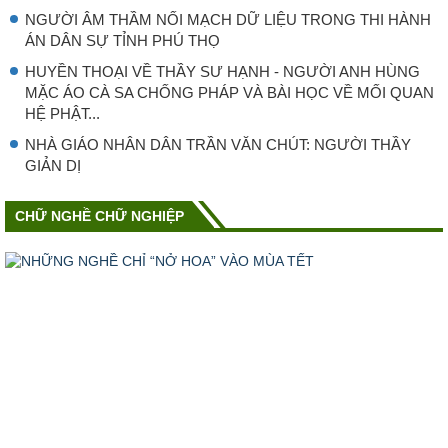
NGƯỜI ÂM THẦM NỐI MẠCH DỮ LIỆU TRONG THI HÀNH
ÁN DÂN SỰ TỈNH PHÚ THỌ
HUYỀN THOẠI VỀ THẦY SƯ HẠNH - NGƯỜI ANH HÙNG
MẶC ÁO CÀ SA CHỐNG PHÁP VÀ BÀI HỌC VỀ MỐI QUAN
HỆ PHẬT...
NHÀ GIÁO NHÂN DÂN TRẦN VĂN CHÚT: NGƯỜI THẦY
GIẢN DỊ
CHỮ NGHỀ CHỮ NGHIỆP