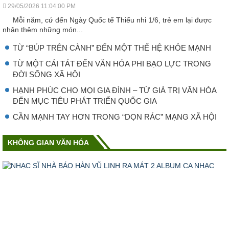
29/05/2026 11:04:00 PM
Mỗi năm, cứ đến Ngày Quốc tế Thiếu nhi 1/6, trẻ em lại được
nhận thêm những món...
TỪ “BÚP TRÊN CÀNH” ĐẾN MỘT THẾ HỆ KHỎE MẠNH
TỪ MỘT CÁI TÁT ĐẾN VĂN HÓA PHI BẠO LỰC TRONG
ĐỜI SỐNG XÃ HỘI
HẠNH PHÚC CHO MỌI GIA ĐÌNH – TỪ GIÁ TRỊ VĂN HÓA
ĐẾN MỤC TIÊU PHÁT TRIỂN QUỐC GIA
CẦN MẠNH TAY HƠN TRONG “DỌN RÁC” MẠNG XÃ HỘI
KHÔNG GIAN VĂN HÓA