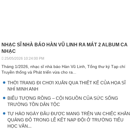
NHẠC SĨ NHÀ BÁO HÀN VŨ LINH RA MÁT 2 ALBUM CA
NHẠC
25/05/2026 10:24:00 PM
Tháng 1/2026, nhạc sĩ nhà báo Hàn Vũ Linh, Tổng thư ký Tạp chí
Truyền thống và Phát triển vừa cho ra...
THỜI TRANG ĐI CHƠI XUÂN QUA THIẾT KẾ CỦA HỌA SĨ
NHÍ MINH ANH
BIỂU TƯỢNG RỒNG – CỘI NGUỒN CỦA SỨC SỐNG
TRƯỜNG TỒN DÂN TỘC
TỰ HÀO NGÀY ĐẦU ĐƯỢC MANG TRÊN VAI CHIẾC KHĂN
QUÀNG ĐỎ TRONG LỄ KẾT NẠP ĐỘI Ở TRƯỜNG TIỂU
HỌC VĂN...