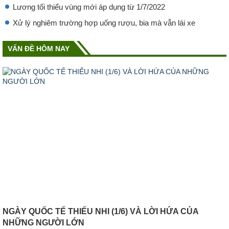
Lương tối thiểu vùng mới áp dụng từ 1/7/2022
Xử lý nghiêm trường hợp uống rượu, bia mà vẫn lái xe
VẤN ĐỀ HÔM NAY
NGÀY QUỐC TẾ THIẾU NHI (1/6) VÀ LỜI HỨA CỦA
NHỮNG NGƯỜI LỚN