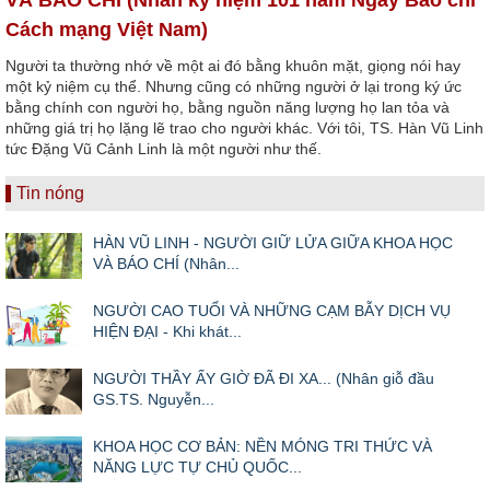
Cách mạng Việt Nam)
Người ta thường nhớ về một ai đó bằng khuôn mặt, giọng nói hay
một kỷ niệm cụ thể. Nhưng cũng có những người ở lại trong ký ức
bằng chính con người họ, bằng nguồn năng lượng họ lan tỏa và
những giá trị họ lặng lẽ trao cho người khác. Với tôi, TS. Hàn Vũ Linh
tức Đặng Vũ Cảnh Linh là một người như thế.
Tin nóng
HÀN VŨ LINH - NGƯỜI GIỮ LỬA GIỮA KHOA HỌC
VÀ BÁO CHÍ (Nhân...
NGƯỜI CAO TUỔI VÀ NHỮNG CẠM BẪY DỊCH VỤ
HIỆN ĐẠI - Khi khát...
NGƯỜI THẦY ẤY GIỜ ĐÃ ĐI XA... (Nhân giỗ đầu
GS.TS. Nguyễn...
KHOA HỌC CƠ BẢN: NỀN MÓNG TRI THỨC VÀ
NĂNG LỰC TỰ CHỦ QUỐC...