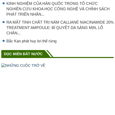
KINH NGHIỆM CỦA HÀN QUỐC TRONG TỔ CHỨC
NGHIÊN CỨU KHOA HỌC CÔNG NGHỆ VÀ CHÍNH SÁCH
PHÁT TRIỂN NHÂN...
RA MẮT TINH CHẤT TRỊ NÁM CALLIANÉ NIACINAMIDE 20%
TREATMENT AMPOULE: BÍ QUYẾT DA SÁNG MỊN, LỖ
CHÂN...
Bắc Kạn phát huy lợi thế rừng
DỌC MIỀN ĐẤT NƯỚC