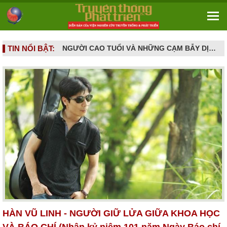
TIN NỔI BẬT:
TOÀN CẢNH VĂN HÓA NGHỆ THUẬT THÁNG 5/2026: NHIỀU SỰ KIỆN TÔN VINH LỊCH SỬ, DI SẢN VÀ SÁNG TẠO ĐƯƠNG ĐẠI
NGƯỜI CAO TUỔI VÀ NHỮNG CẠM BẪY DỊCH VỤ HIỆN ĐẠI - Khi khát vọng sống vui ở tuổi già bị dẫn dụ vào mê cung hợp đồng kỳ nghỉ
HÀN VŨ LINH - NGƯỜI GIỮ LỬA GIỮA KHOA HỌC
VÀ BÁO CHÍ (Nhân kỷ niệm 101 năm Ngày Báo chí