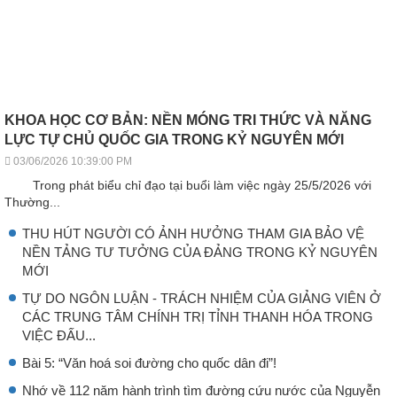
KHOA HỌC CƠ BẢN: NỀN MÓNG TRI THỨC VÀ NĂNG
LỰC TỰ CHỦ QUỐC GIA TRONG KỶ NGUYÊN MỚI
03/06/2026 10:39:00 PM
Trong phát biểu chỉ đạo tại buổi làm việc ngày 25/5/2026 với
Thường...
THU HÚT NGƯỜI CÓ ẢNH HƯỞNG THAM GIA BẢO VỆ
NỀN TẢNG TƯ TƯỞNG CỦA ĐẢNG TRONG KỶ NGUYÊN
MỚI
TỰ DO NGÔN LUẬN - TRÁCH NHIỆM CỦA GIẢNG VIÊN Ở
CÁC TRUNG TÂM CHÍNH TRỊ TỈNH THANH HÓA TRONG
VIỆC ĐẤU...
Bài 5: “Văn hoá soi đường cho quốc dân đi”!
Nhớ về 112 năm hành trình tìm đường cứu nước của Nguyễn