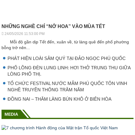
NHỮNG NGHỀ CHỈ “NỞ HOA” VÀO MÙA TẾT
24/05/2026 11:53:00 PM
Mỗi độ gần dịp Tết đến, xuân về, từ làng quê đến phố phường
bỗng trở nên...
PHÁT HIỆN LOÀI SÂM QUÝ TẠI ĐẢO NGỌC PHÚ QUỐC
PHỐ LỒNG ĐÈN LUNG LINH: HƠI THỞ TRUNG THU GIỮA
LÒNG PHỐ THỊ.
TỔ CHỨC FESTIVAL NƯỚC MẮM PHÚ QUỐC TÔN VINH
NGHỀ TRUYỀN THỐNG TRĂM NĂM
ĐỒNG NAI – THĂM LÀNG BÚN KHÔ Ở BIÊN HÒA
MEDIA