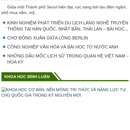
Giữa một Thành phố Seoul hiện đại, rực sáng bởi tàu điện ngầm,
phố mua sắm, mỹ...
KINH NGHIỆM PHÁT TRIỂN DU LỊCH LÀNG NGHỀ TRUYỀN
THỐNG TẠI HÀN QUỐC, NHẬT BẢN, THÁI LAN – BÀI HỌC...
CHỢ ĐỒNG XUÂN GIỮA LÒNG BERLIN
CÔNG NGHIỆP VǍN HÓA VÀ BÀI HỌC TỪ NƯỚC ANH
NHỮNG DẤU MỐC LỊCH SỬ TRONG QUAN HỆ VIỆT NAM –
HOA KỲ
KHOA HỌC BÌNH LUẬN