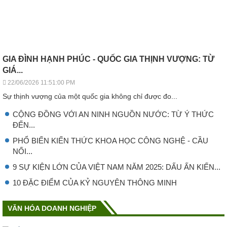
GIA ĐÌNH HẠNH PHÚC - QUỐC GIA THỊNH VƯỢNG: TỪ
GIÁ...
22/06/2026 11:51:00 PM
Sự thịnh vượng của một quốc gia không chỉ được đo...
CỘNG ĐỒNG VỚI AN NINH NGUỒN NƯỚC: TỪ Ý THỨC
ĐẾN...
PHỔ BIẾN KIẾN THỨC KHOA HỌC CÔNG NGHỆ - CẦU
NỐI...
9 SỰ KIỆN LỚN CỦA VIỆT NAM NĂM 2025: DẤU ẤN KIẾN...
10 ĐẶC ĐIỂM CỦA KỶ NGUYÊN THÔNG MINH
VĂN HÓA DOANH NGHIỆP