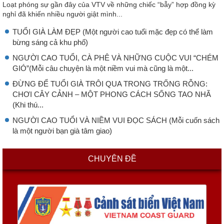
Loạt phóng sự gần đây của VTV về những chiếc “bẫy” hợp đồng kỳ
nghỉ đã khiến nhiều người giật mình...
TUỔI GIÀ LÀM ĐẸP (Một người cao tuổi mặc đẹp có thể làm
bừng sáng cả khu phố)
NGƯỜI CAO TUỔI, CÀ PHÊ VÀ NHỮNG CUỘC VUI “CHÉM
GIÓ”(Mỗi câu chuyện là một niềm vui mà cũng là một...
ĐỪNG ĐỂ TUỔI GIÀ TRÔI QUA TRONG TRỐNG RỖNG:
CHƠI CÂY CẢNH – MỘT PHONG CÁCH SỐNG TAO NHÃ
(Khi thú...
NGƯỜI CAO TUỔI VÀ NIỀM VUI ĐỌC SÁCH (Mỗi cuốn sách
là một người bạn già tâm giao)
CHUYÊN ĐỀ