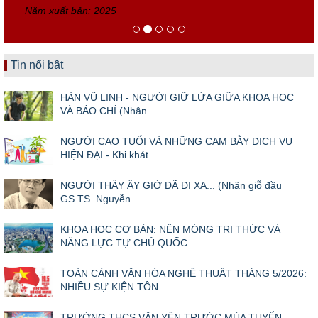
Năm xuất bản: 2025
Tin nổi bật
HÀN VŨ LINH - NGƯỜI GIỮ LỬA GIỮA KHOA HỌC
VÀ BÁO CHÍ (Nhân...
NGƯỜI CAO TUỔI VÀ NHỮNG CẠM BẪY DỊCH VỤ
HIỆN ĐẠI - Khi khát...
NGƯỜI THẦY ẤY GIỜ ĐÃ ĐI XA... (Nhân giỗ đầu
GS.TS. Nguyễn...
KHOA HỌC CƠ BẢN: NỀN MÓNG TRI THỨC VÀ
NĂNG LỰC TỰ CHỦ QUỐC...
TOÀN CẢNH VĂN HÓA NGHỆ THUẬT THÁNG 5/2026:
NHIỀU SỰ KIỆN TÔN...
TRƯỜNG THCS VĂN YÊN TRƯỚC MÙA TUYỂN