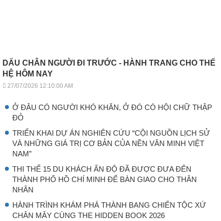
DẤU CHÂN NGƯỜI ĐI TRƯỚC - HÀNH TRANG CHO THẾ
HỆ HÔM NAY
27/07/2026 12:10:00 AM
Ở ĐÂU CÓ NGƯỜI KHÓ KHĂN, Ở ĐÓ CÓ HỘI CHỮ THẬP
ĐỎ
TRIỂN KHAI DỰ ÁN NGHIÊN CỨU “CỘI NGUỒN LỊCH SỬ
VÀ NHỮNG GIÁ TRỊ CƠ BẢN CỦA NỀN VĂN MINH VIỆT
NAM”
THI THỂ 15 DU KHÁCH ẤN ĐỘ ĐÃ ĐƯỢC ĐƯA ĐẾN
THÀNH PHỐ HỒ CHÍ MINH ĐỂ BÀN GIAO CHO THÂN
NHÂN
HÀNH TRÌNH KHÁM PHÁ THÀNH BANG CHIẾN TỘC XỨ
CHÂN MÂY CÙNG THE HIDDEN BOOK 2026