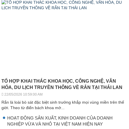
TỔ HỢP KHAI THÁC KHOA HỌC, CÔNG NGHỆ, VĂN
HÓA, DU LỊCH TRUYỀN THÔNG VỀ RẮN TẠI THÁI LAN
22/05/2026 10:59:00 AM
Rắn là loài bò sát đặc biệt sinh trưởng khắp mọi vùng miền trên thế
giới. Theo từ điển bách khoa mở...
HOẠT ĐỘNG SẢN XUẤT, KINH DOANH CỦA DOANH
NGHIỆP VỪA VÀ NHỎ TẠI VIỆT NAM HIỆN NAY