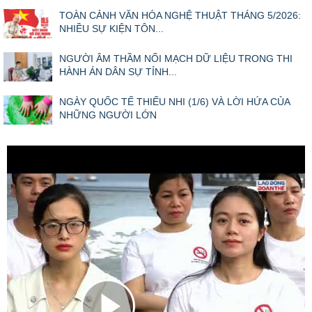
TOÀN CẢNH VĂN HÓA NGHỆ THUẬT THÁNG 5/2026:
NHIỀU SỰ KIỆN TÔN...
NGƯỜI ÂM THẦM NỐI MẠCH DỮ LIỆU TRONG THI
HÀNH ÁN DÂN SỰ TỈNH...
NGÀY QUỐC TẾ THIẾU NHI (1/6) VÀ LỜI HỨA CỦA
NHỮNG NGƯỜI LỚN