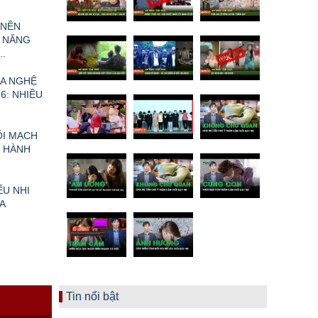
 NỀN
 NĂNG
.
A NGHỆ
6: NHIỀU
ỐI MẠCH
I HÀNH
ẾU NHI
A
N
Tin nổi bật
Ề