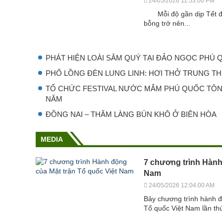
24/05/2026 11:53:00 PM
Mỗi độ gần dịp Tết đế
bỗng trở nên...
PHÁT HIỆN LOÀI SÂM QUÝ TẠI ĐẢO NGỌC PHÚ
PHỐ LỒNG ĐÈN LUNG LINH: HƠI THỞ TRUNG TH
TỔ CHỨC FESTIVAL NƯỚC MẮM PHÚ QUỐC TÔN
NĂM
ĐỒNG NAI – THĂM LÀNG BÚN KHÔ Ở BIÊN HÒA
MEDIA
7 chương trình Hành
Nam
24/05/2026 12:04:00 AM
Bảy chương trình hành đ
Tổ quốc Việt Nam lần thứ