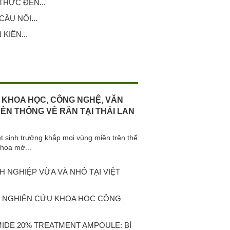
HỨC ĐẾN...
ẦU NỐI...
KIẾN...
 KHOA HỌC, CÔNG NGHỆ, VĂN
YỀN THÔNG VỀ RẮN TẠI THÁI LAN
iệt sinh trưởng khắp mọi vùng miền trên thế
khoa mở...
 NGHIỆP VỪA VÀ NHỎ TẠI VIỆT
C NGHIÊN CỨU KHOA HỌC CÔNG
MIDE 20% TREATMENT AMPOULE: BÍ