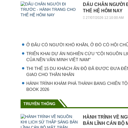
DẤU CHÂN NGƯỜI 
THẾ HỆ HÔM NAY
27/07/2026 12:10:00 AM
Ở ĐÂU CÓ NGƯỜI KHÓ KHĂN, Ở ĐÓ CÓ HỘI CH
TRIỂN KHAI DỰ ÁN NGHIÊN CỨU “CỘI NGUỒN L
CỦA NỀN VĂN MINH VIỆT NAM”
THI THỂ 15 DU KHÁCH ẤN ĐỘ ĐÃ ĐƯỢC ĐƯA ĐẾ
GIAO CHO THÂN NHÂN
HÀNH TRÌNH KHÁM PHÁ THÀNH BANG CHIẾN T
BOOK 2026
TRUYỀN THỐNG
HÀNH TRÌNH VỀ NG
BẢN LĨNH CÁN BỘ 