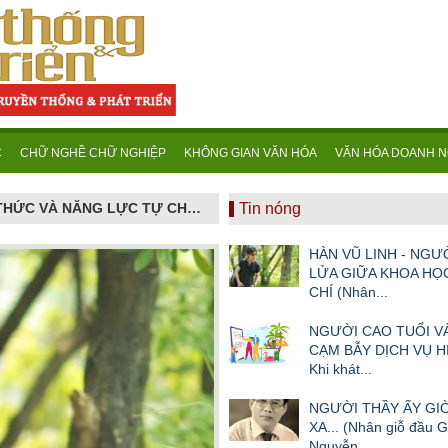
C
CHỮ NGHỀ CHỮ NGHIỆP
KHÔNG GIAN VĂN HÓA
VĂN HÓA DOANH N
KHOA HỌC CƠ BẢN: NỀN MÓNG TRI THỨC VÀ NĂNG LỰC TỰ CHỦ QUỐC GIA TRONG KỶ NGUYÊN MỚI
Tin nóng
HÀN VŨ LINH - NGƯ
LỬA GIỮA KHOA HỌ
CHÍ (Nhân...
NGƯỜI CAO TUỔI 
CẠM BẪY DỊCH VỤ HI
Khi khát...
NGƯỜI THẦY ẤY GIỜ
XA... (Nhân giỗ đầu 
Nguyễn...