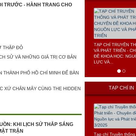
ĐI TRƯỚC - HÀNH TRANG CHO
CẢNH SÁT BIỂN VIỆ
Ữ THẬP ĐỎ
TẠP CHÍ IN
ỊCH SỬ VÀ NHỮNG GIÁ TRỊ CƠ BẢN
N THÀNH PHỐ HỒ CHÍ MINH ĐỂ BÀN
ỘC XỨ CHÂN MÂY CÙNG THE HIDDEN
UỒN: KHI LỊCH SỬ THẮP SÁNG
MẶT TRẬN