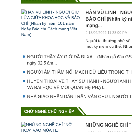
HÀN VŨ LINH - NGƯ
BÁO CHÍ (Nhân kỷ n
mạng...
18/06/2026 11:28:00 PM
Người ta thường nhớ về 
một kỷ niệm cụ thể. Như
NGƯỜI THẦY ẤY GIỜ ĐÃ ĐI XA... (Nhân giỗ đầu GS.T
ngày 02.5 âm...
NGƯỜI ÂM THẦM NỐI MẠCH DỮ LIỆU TRONG THI
HUYỀN THOẠI VỀ THẦY SƯ HẠNH - NGƯỜI ANH
VÀ BÀI HỌC VỀ MỐI QUAN HỆ PHẬT...
NHÀ GIÁO NHÂN DÂN TRẦN VĂN CHÚT: NGƯỜI T
CHỮ NGHỀ CHỮ NGHIỆP
NHỮNG NGHỀ CHỈ “