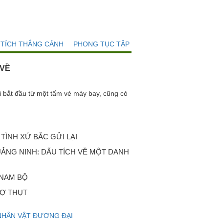
 TÍCH THẮNG CẢNH
PHONG TỤC TẬP QUÁN
 VỀ
t đầu từ một tấm vé máy bay, cũng có
TÌNH XỨ BẮC GỬI LẠI
ẢNG NINH: DẤU TÍCH VỀ MỘT DANH
 NAM BỘ
Ợ THỤT
NHÂN VẬT ĐƯƠNG ĐẠI