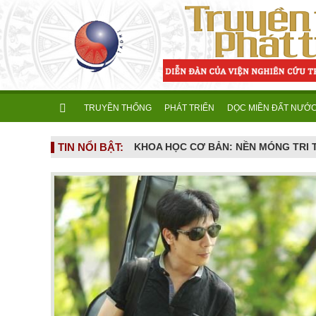
TRUYỀN THỐNG
PHÁT TRIỂN
DỌC MIỀN ĐẤT NƯỚ
TIN NỔI BẬT:
NGƯỜI THẦY ẤY GIỜ ĐÃ ĐI XA... (Nhân giỗ đầu GS.TS. Nguyễn Đình Tấn - 16/6/2026 tức ngày 02.5 âm lịch)