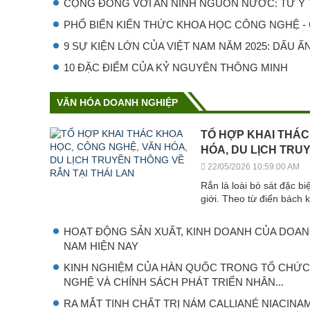
CỘNG ĐỒNG VỚI AN NINH NGUỒN NƯỚC: TỪ Ý T
PHỔ BIẾN KIẾN THỨC KHOA HỌC CÔNG NGHỆ - C
9 SỰ KIỆN LỚN CỦA VIỆT NAM NĂM 2025: DẤU ẤN 
10 ĐẶC ĐIỂM CỦA KỶ NGUYÊN THÔNG MINH
VĂN HÓA DOANH NGHIỆP
TỔ HỢP KHAI THÁC
HÓA, DU LỊCH TRU
22/05/2026 10:59:00 AM
Rắn là loài bò sát đặc b
giới. Theo từ điển bách 
HOẠT ĐỘNG SẢN XUẤT, KINH DOANH CỦA DOANH
NAM HIỆN NAY
KINH NGHIỆM CỦA HÀN QUỐC TRONG TỔ CHỨ
NGHỆ VÀ CHÍNH SÁCH PHÁT TRIỂN NHÂN...
RA MẮT TINH CHẤT TRỊ NÁM CALLIANÉ NIACINA