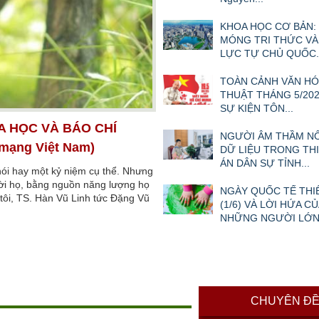
KHOA HỌC CƠ BẢN:
MÓNG TRI THỨC VÀ
LỰC TỰ CHỦ QUỐC..
TOÀN CẢNH VĂN HÓ
THUẬT THÁNG 5/202
SỰ KIỆN TÔN...
A HỌC VÀ BÁO CHÍ
NGƯỜI ÂM THẦM N
 mạng Việt Nam)
DỮ LIỆU TRONG TH
ÁN DÂN SỰ TỈNH...
nói hay một kỷ niệm cụ thể. Nhưng
ười họ, bằng nguồn năng lượng họ
NGÀY QUỐC TẾ THI
i tôi, TS. Hàn Vũ Linh tức Đặng Vũ
(1/6) VÀ LỜI HỨA CỦ
NHỮNG NGƯỜI LỚ
CHUYÊN Đ