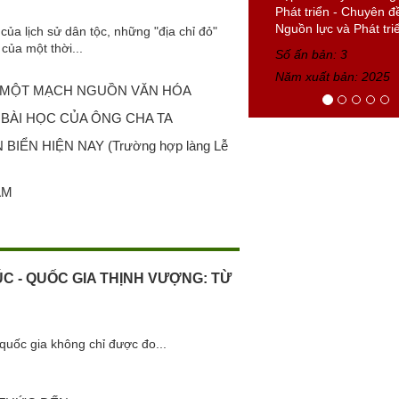
của lịch sử dân tộc, những "địa chỉ đỏ"
Tạp chí Truyền thống
của một thời...
Phát triển số 8 tháng
2025
I, MỘT MẠCH NGUỒN VĂN HÓA
Số ấn bản: 8
BÀI HỌC CỦA ÔNG CHA TA
Năm xuất bản: 2025
ỂN HIỆN NAY (Trường hợp làng Lễ
AM
ÚC - QUỐC GIA THỊNH VƯỢNG: TỪ
quốc gia không chỉ được đo...