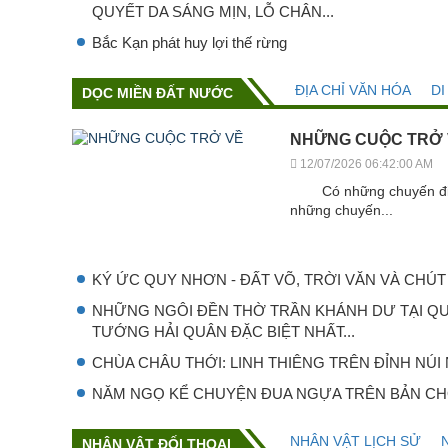
QUYẾT DA SÁNG MỊN, LỖ CHÂN...
Bắc Kạn phát huy lợi thế rừng
ĐỊA CHỈ VĂN HÓA
DI
DỌC MIỀN ĐẤT NƯỚC
NHỮNG CUỘC TRỞ
12/07/2026 06:42:00 AM
Có những chuyến đi bắ
những chuyến...
KÝ ỨC QUY NHƠN - ĐẤT VÕ, TRỜI VĂN VÀ CHÚT 
NHỮNG NGÔI ĐỀN THỜ TRẦN KHÁNH DƯ TẠI QU
TƯỚNG HẢI QUÂN ĐẶC BIỆT NHẤT...
CHÙA CHÂU THỚI: LINH THIÊNG TRÊN ĐỈNH NÚI
NĂM NGỌ KỂ CHUYỆN ĐUA NGỰA TRÊN BẢN CH
NHÂN VẬT LỊCH SỬ
NHÂN VẬT ĐỐI THOẠI