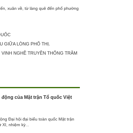
n, xuân về, từ làng quê đến phố phường
 QUỐC
U GIỮA LÒNG PHỐ THỊ.
 VINH NGHỀ TRUYỀN THỐNG TRĂM
 động của Mặt trận Tổ quốc Việt
ộng Đại hội đại biểu toàn quốc Mặt trận
 XI, nhiệm kỳ...