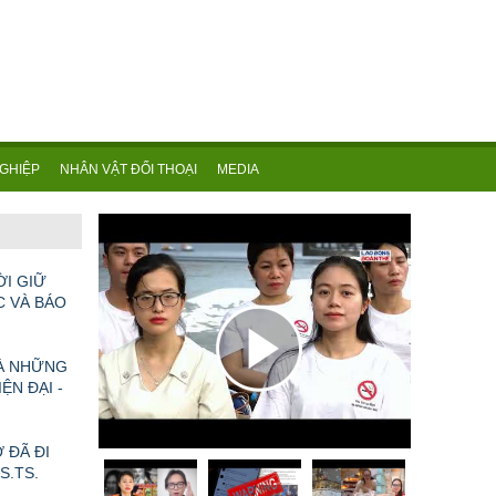
GHIỆP
NHÂN VẬT ĐỐI THOẠI
MEDIA
TOÀN CẢNH VĂN HÓA NGHỆ THUẬT THÁNG 5/2026: NHIỀU SỰ KIỆN TÔN VINH LỊCH SỬ, DI SẢN VÀ SÁNG TẠO ĐƯƠNG ĐẠI
ỜI GIỮ
C VÀ BÁO
VÀ NHỮNG
ỆN ĐẠI -
 ĐÃ ĐI
GS.TS.