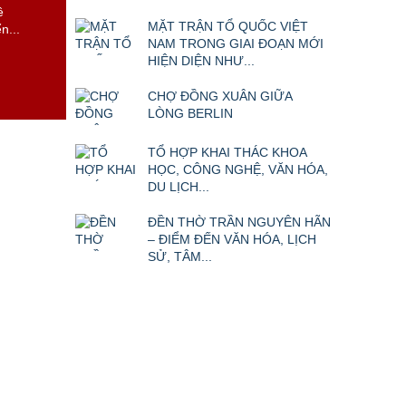
MẶT TRẬN TỔ QUỐC VIỆT
 và
NAM TRONG GIAI ĐOẠN MỚI
 8 năm
HIỆN DIỆN NHƯ...
CHỢ ĐỒNG XUÂN GIỮA
LÒNG BERLIN
TỔ HỢP KHAI THÁC KHOA
HỌC, CÔNG NGHỆ, VĂN HÓA,
DU LỊCH...
ĐỀN THỜ TRẦN NGUYÊN HÃN
– ĐIỂM ĐẾN VĂN HÓA, LỊCH
SỬ, TÂM...