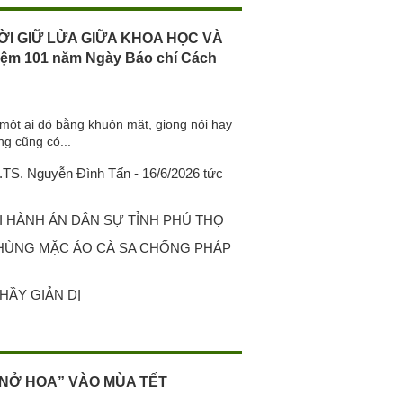
ỜI GIỮ LỬA GIỮA KHOA HỌC VÀ
iệm 101 năm Ngày Báo chí Cách
một ai đó bằng khuôn mặt, giọng nói hay
ng cũng có...
S. Nguyễn Đình Tấn - 16/6/2026 tức
 HÀNH ÁN DÂN SỰ TỈNH PHÚ THỌ
 HÙNG MẶC ÁO CÀ SA CHỐNG PHÁP
HẦY GIẢN DỊ
NỞ HOA” VÀO MÙA TẾT