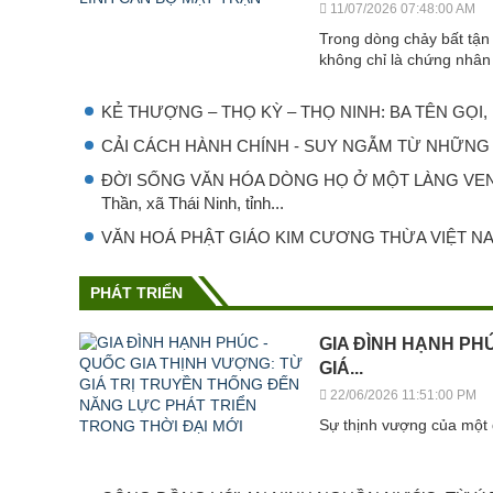
11/07/2026 07:48:00 AM
Trong dòng chảy bất tận 
không chỉ là chứng nhân 
KẺ THƯỢNG – THỌ KỲ – THỌ NINH: BA TÊN GỌ
CẢI CÁCH HÀNH CHÍNH - SUY NGẪM TỪ NHỮNG 
ĐỜI SỐNG VĂN HÓA DÒNG HỌ Ở MỘT LÀNG VEN BI
Thần, xã Thái Ninh, tỉnh...
VĂN HOÁ PHẬT GIÁO KIM CƯƠNG THỪA VIỆT N
PHÁT TRIỂN
GIA ĐÌNH HẠNH PH
GIÁ...
22/06/2026 11:51:00 PM
Sự thịnh vượng của một 