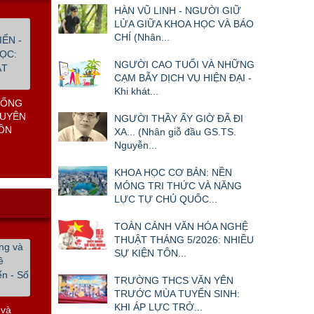
HÀN VŨ LINH - NGƯỜI GIỮ
LỬA GIỮA KHOA HỌC VÀ BÁO
CHÍ (Nhân...
T NAM
NGƯỜI CAO TUỔI VÀ NHỮNG
CẠM BẪY DỊCH VỤ HIỆN ĐẠI -
Khi khát...
NGƯỜI THẦY ẤY GIỜ ĐÃ ĐI
XA... (Nhân giỗ đầu GS.TS.
Nguyễn...
KHOA HỌC CƠ BẢN: NỀN
MÓNG TRI THỨC VÀ NĂNG
LỰC TỰ CHỦ QUỐC...
TOÀN CẢNH VĂN HÓA NGHỆ
THUẬT THÁNG 5/2026: NHIỀU
SỰ KIỆN TÔN...
TRƯỜNG THCS VĂN YÊN
TRƯỚC MÙA TUYỂN SINH:
KHI ÁP LỰC TRỞ...